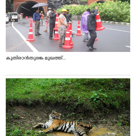
കുതിരാൻതുരങ്ക മുഖത്ത്...