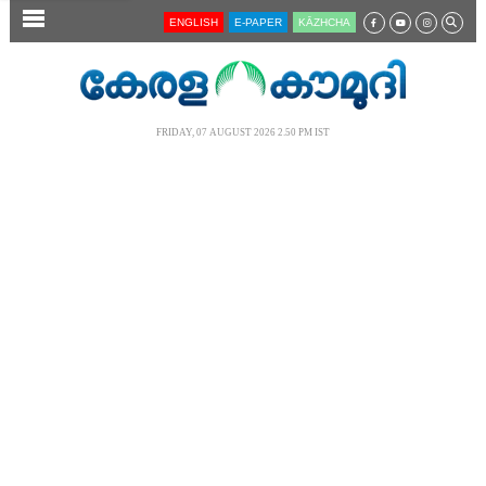
SECTIONS
ENGLISH
E-PAPER
KĀZHCHA
HOME
LATEST
FRIDAY, 07 AUGUST 2026 2.50 PM IST
AUDIO
NOTIFIED NEWS
POLL
KERALA
LOCAL
NEWS 360
CASE DIARY