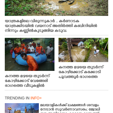
യാത്രകളിലെ വിരുന്നുകാർ .. കർണാടക
യാത്രക്കിടയിൽ വയനാട് അതിർത്തി കബിനിയിൽ
നിന്നും കണ്ണിൽകുടുങ്ങിയ കടുവ.
കനത്ത മഴയെ തുടർന്ന്
കോഴിക്കോട് കക്കോടി
കനത്ത മഴയെ തുടർന്ന്
പൂവത്തൂർ ഭാഗത്തെ
കോഴിക്കോട് വേങ്ങേരി
വീടുകളിൽ വെള്ളം
ഭാഗത്തെ വീടുകളിൽ
കയറിയപ്പോൾ
വെള്ളം
കയറിയപ്പോൾ ആളുകളെ
TRENDING IN
INFO+
സുരക്ഷിത സ്ഥാനത്തേക്ക്
മാറ്റുന്ന സുരക്ഷാസേനാം
മലയാളികൾക്ക് ലക്ഷങ്ങൾ ശമ്പളം
ഗങ്ങൾ
നേടാൻ സുവർണാവസരം; ജോലി