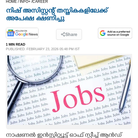
HOME /
INFO+ /
CAREER
CINEMA
നിഷ് അസിസ്റ്റന്റ് തസ്തികകളിലേക്ക്
അപേക്ഷ ക്ഷണിച്ചു
OPINION
Share
PHOTOS
1 MIN READ
PUBLISHED: FEBRUARY 23, 2026 05:48 PM IST
LIFESTYLE
SPIRITUAL
INFO+
ART
ASTRO
നാഷണൽ ഇൻസ്റ്റിറ്റ്യൂട്ട് ഓഫ് സ്പീച്ച് ആൻഡ്