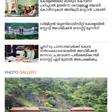
കേരളത്തിലെ ബിരുദ കോഴ്സ്
പഠിച്ചാൽ ഉയർന്ന ശമ്പളമുള്ള ജോലി:​
കോഴ്സുകൾ അടിമുടി മാറ്റാൻ പദ്ധതി
ഡിജിറ്റൽ യൂണിവേഴ്‌സിറ്റി കേരളയിൽ
സ്പോ‌ട്ട് അഡ്‌മിഷൻ ഓഗസ്റ്റ് മൂന്നിന്
പ്ലസ് ടു പാസായവർക്ക് കേന്ദ്ര
സർവകലാശാലയിൽ അഡ്‌മിഷൻ
നേടാം; പ്രവേശന പരീക്ഷയ്‌ക്കായി
ഓഗസ്റ്റ് ഏഴ് മുതൽ അപേക്ഷിക്കൂ
PHOTO
GALLERY