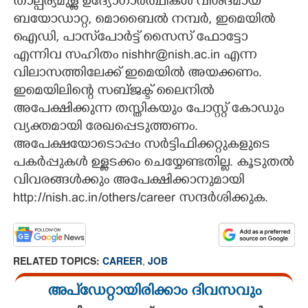
താല്പര്യമുള്ള ഉദ്യോഗാർത്ഥികൾ വിശദമായ
ബയോഡാറ്റ, മൊബൈൽ നമ്പർ, ഇമെയിൽ
ഐഡി, പാസ്‌പോർട്ട് സൈസ് ഫോട്ടോ
എന്നിവ സഹിതം nishhr@nish.ac.in എന്ന
വിലാസത്തിലേക്ക് ഇമെയിൽ അയക്കണം.
ഇമെയിലിന്റെ സബ്ജക്ട് ലൈനിൽ
അപേക്ഷിക്കുന്ന തസ്തികയും പോസ്റ്റ് കോഡും
വ്യക്തമായി രേഖപ്പെടുത്തണം.
അപേക്ഷയോടൊപ്പം സർട്ടിഫിക്കറ്റുകളുടെ
പകർപ്പുകൾ ഉള്ളടക്കം ചെയ്യേണ്ടതില്ല. കൂടുതൽ
വിവരങ്ങൾക്കും അപേക്ഷിക്കാനുമായി
http://nish.ac.in/others/career സന്ദർശിക്കുക.
RELATED TOPICS:
CAREER
,
JOB
അപ്ഡേറ്റായിരിക്കാം ദിവസവും