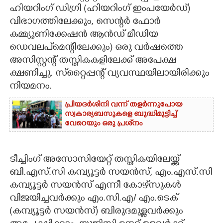
ഹിയറിംഗ് ഡിഗ്രി (ഹിയറിംഗ് ഇംപയേർഡ്)
CARTOONS
വിഭാഗത്തിലേക്കും, സെന്റർ ഫോർ
കമ്മ്യൂണിക്കേഷൻ ആൻഡ് മീഡിയ
LITERATURE
ഡെവലപ്‌മെന്റിലേക്കും) ഒരു വർഷത്തെ
അസിസ്റ്റന്റ് തസ്തികകളിലേക്ക് അപേക്ഷ
ക്ഷണിച്ചു. സ്‌റ്റൈപ്പന്റ് വ്യവസ്ഥയിലായിരിക്കും
ZOOM
നിയമനം.
CONTACT US
പ്രിയദർശിനി വന്ന് തളർന്നുപോയ
സ്വകാര്യബസുകളെ ബുദ്ധിമുട്ടിച്ച്
വേറെയും ഒരു പ്രശ്‌നം
ടീച്ചിംഗ് അസോസിയേറ്റ് തസ്തികയിലേയ്ക്ക്
ബി.എസ്.സി കമ്പ്യൂട്ടർ സയൻസ്, എം.എസ്.സി
കമ്പ്യൂട്ടർ സയൻസ് എന്നീ കോഴ്‌സുകൾ
വിജയിച്ചവർക്കും എം.സി.എ/ എം.ടെക്
(കമ്പ്യൂട്ടർ സയൻസ്) ബിരുദമുള്ളവർക്കും