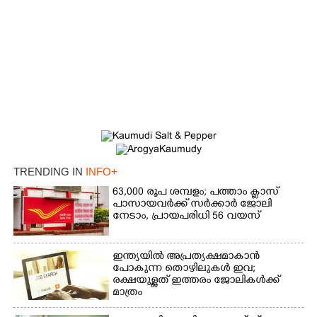
×
Share this link
TRENDING IN
INFO+
63,000 രൂപ ശമ്പളം; പത്താം ക്ലാസ്
പാസായവർക്ക് സർക്കാർ ജോലി
നേടാം, പ്രായപരിധി 56 വയസ്
Copy Link
ഇന്ത്യയിൽ അപ്രത്യക്ഷമാകാൻ
പോകുന്ന തൊഴിലുകൾ ഇവ;
രക്ഷയുള്ളത് ഇത്തരം ജോലികൾക്ക്
മാത്രം