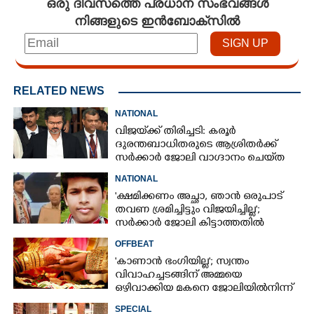
ഒരു ദിവസത്തെ പ്രധാന സംഭവങ്ങൾ
നിങ്ങളുടെ ഇൻബോക്സിൽ
RELATED NEWS
NATIONAL
വിജയ്‌ക്ക് തിരിച്ചടി: കരൂർ
ദുരന്തബാധിതരുടെ ആശ്രിതർക്ക്
സർക്കാർ ജോലി വാഗ്ദാനം ചെയ്‌ത
ഉത്തരവിന് ഹൈക്കോടതി സ്റ്റേ
NATIONAL
'ക്ഷമിക്കണം അച്ഛാ, ‌ഞാൻ ഒരുപാട്
തവണ ശ്രമിച്ചിട്ടും വിജയിച്ചില്ല';
സർക്കാർ ജോലി കിട്ടാത്തതിൽ
മനംനൊന്ത് യുവാവ് ജീവനൊടുക്കി
OFFBEAT
'കാണാൻ ഭംഗിയില്ല'; സ്വന്തം
വിവാഹച്ചടങ്ങിന് അമ്മയെ
ഒഴിവാക്കിയ മകനെ ജോലിയിൽനിന്ന്
പുറത്താക്കി
SPECIAL