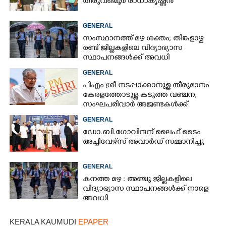
തിരുവഞ്ചൂർ രാധാകൃഷ്ണൻ
GENERAL
സംസ്ഥാനത്ത് മഴ ശക്തം; തിങ്കളാഴ്ച
രണ്ട് ജില്ലകളിലെ വിദ്യാഭ്യാസ
സ്ഥാപനങ്ങൾക്ക് അവധി
GENERAL
പിഎം ശ്രീ നടപ്പാക്കാനുള്ള തീരുമാനം
കേരളത്തോടുള്ള കടുത്ത വഞ്ചന,​
സംഘപരിവാർ അജണ്ടകൾക്ക്
മുന്നിൽ സർക്കാർ ഓച്ഛാനിച്ചു
GENERAL
നിൽക്കുന്നു'
ഡോ.ബി.ഗോവിന്ദന് ലൈഫ് ടൈം
അച്ചീവേഴ്സ് അവാർഡ് സമ്മാനിച്ചു
GENERAL
കനത്ത മഴ : അഞ്ചു ജില്ലകളിലെ
വിദ്യാഭ്യാസ സ്ഥാപനങ്ങൾക്ക് നാളെ
അവധി
KERALA KAUMUDI
EPAPER