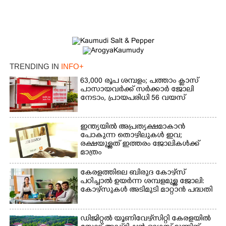
×
Share this link
TRENDING IN
INFO+
63,000 രൂപ ശമ്പളം; പത്താം ക്ലാസ്
പാസായവർക്ക് സർക്കാർ ജോലി
നേടാം, പ്രായപരിധി 56 വയസ്
Copy Link
ഇന്ത്യയിൽ അപ്രത്യക്ഷമാകാൻ
പോകുന്ന തൊഴിലുകൾ ഇവ;
രക്ഷയുള്ളത് ഇത്തരം ജോലികൾക്ക്
മാത്രം
കേരളത്തിലെ ബിരുദ കോഴ്സ്
പഠിച്ചാൽ ഉയർന്ന ശമ്പളമുള്ള ജോലി:​
കോഴ്സുകൾ അടിമുടി മാറ്റാൻ പദ്ധതി
ഡിജിറ്റൽ യൂണിവേഴ്‌സിറ്റി കേരളയിൽ