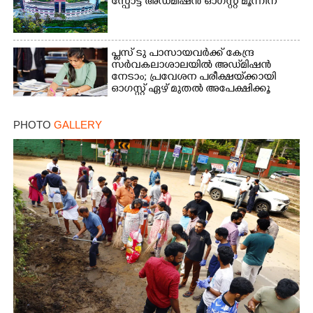
സ്പോ‌ട്ട് അഡ്‌മിഷൻ ഓഗസ്റ്റ് മൂന്നിന്
പ്ലസ് ടു പാസായവർക്ക് കേന്ദ്ര
സർവകലാശാലയിൽ അഡ്‌മിഷൻ
നേടാം; പ്രവേശന പരീക്ഷയ്‌ക്കായി
ഓഗസ്റ്റ് ഏഴ് മുതൽ അപേക്ഷിക്കൂ
PHOTO
GALLERY