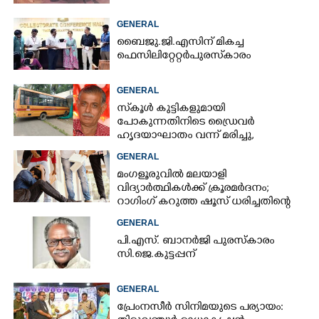
GENERAL
ബൈജു.ജി.എസിന് മികച്ച
ഫെസിലിറ്റേറ്റർ പുരസ്‌കാരം
GENERAL
സ്‌കൂൾ കുട്ടികളുമായി
പോകുന്നതിനിടെ ഡ്രൈവർ
ഹൃദയാഘാതം വന്ന് മരിച്ചു,
പിന്നാലെ അപകടം, നാല് കുട്ടികൾക്ക്
GENERAL
പരിക്ക്
മംഗളൂരുവിൽ മലയാളി
വിദ്യാർത്ഥികൾക്ക് ക്രൂരമർദനം;
റാഗിംഗ് കറുത്ത ഷൂസ് ധരിച്ചതിന്റെ
പേരിൽ
GENERAL
പി.എസ്. ബാനർജി പുരസ്കാരം
സി.ജെ.കുട്ടപ്പന്
GENERAL
പ്രേംനസീർ സിനിമയുടെ പര്യായം: