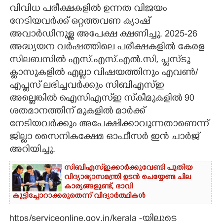
വിവിധ പരീക്ഷകളിൽ ഉന്നത വിജയം
CARTOONS
നേടിയവർക്ക് ഒറ്റത്തവണ ക്യാഷ്
അവാർഡിനുള്ള അപേക്ഷ ക്ഷണിച്ചു. 2025-26
LITERATURE
അദ്ധ്യയന വർഷത്തിലെ പരീക്ഷകളിൽ കേരള
സിലബസിൽ എസ്.എസ്.എൽ.സി, പ്ലസ്ടു
ക്ലാസുകളിൽ എല്ലാ വിഷയത്തിനും എവൺ/
ZOOM
എപ്ലസ് ലഭിച്ചവർക്കും സിബിഎസ്ഇ
അല്ലെങ്കിൽ ഐസിഎസ്ഇ സ്‌കീമുകളിൽ 90
CONTACT US
ശതമാനത്തിന് മുകളിൽ മാർക്ക്
നേടിയവർക്കും അപേക്ഷിക്കാവുന്നതാണെന്ന്
ജില്ലാ സൈനികക്ഷേമ ഓഫീസർ ഇൻ ചാർജ്
അറിയിച്ചു.
സിബിഎസ്ഇക്കാർക്കുവേണ്ടി പുതിയ
വിദ്യാഭ്യാസമന്ത്രി ഉടൻ ചെയ്യേണ്ട ചില
കാര്യങ്ങളുണ്ട്, ഭാവി
കുട്ടിച്ചോറാക്കരുതെന്ന് വിദ്യാർത്ഥികൾ
https/serviceonline.gov.in/kerala -യിലൂടെ