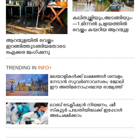
കലിതുള്ളിയും,അടങ്ങിയും-
---1.മിന്നൽ പ്രളയത്തിൽ
വെള്ളം കയറിയ ആറന്മുള
പെട്രോൾ പമ്പിന്
ആറന്മുളയിൽ വെള്ളം
സമീപത്തെ റോ‌ഡ് രണ്ടാം
ഇറങ്ങിത്തുടങ്ങിയതോടെ
തീയതിയിലെ
ഐക്കര ജംഗ്ഷനു
കാഴ്ച.2.വെള്ളം
സമീപം ആറന്മുള
ഇറങ്ങിപ്പോൾ
കിടങ്ങന്നൂർ റോഡിന്
ഇന്നലെത്തെ
TRENDING IN
INFO+
സമീപം പ്രവർത്തിക്കു
കാഴ്ച.രക്ഷാപ്രവർത്തന
ആറന്മുള തട്ടുകട കഴുകി
മലയാളികൾക്ക് ലക്ഷങ്ങൾ ശമ്പളം
ത്തിന് ഓച്ചിറ അഴിക്കലിൽ
വൃത്തിയാക്കുന്നു.
നേടാൻ സുവർണാവസരം; ജോലി
നിന്ന്എത്തിച്ച ബോട്ടും.
ഈ അതിമനോഹരമായ രാജ്യത്ത്
ലാബ് ടെക്നീഷ്യൻ നിയമനം, ഷീ
സ്‌കൂട്ടർ പദ്ധതിയിലേക്ക് ഇപ്പോൾ
അപേക്ഷിക്കാം