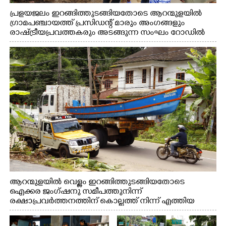
പ്രളയജലം ഇറങ്ങിത്തുടങ്ങിയതോടെ ആറന്മുളയിൽ
ഗ്രാമപഞ്ചായത്ത് പ്രസിഡന്റ് മാരും അംഗങ്ങളും
രാഷ്ട്രീയപ്രവത്തകരും അടങ്ങുന്ന സംഘം റോഡിൽ
അടിഞ്ഞ് കൂടിയ ചെളിയും മണ്ണും മറ്റ് മാലിന്യങ്ങളും
നീക്കം ചെയ്യുന്നു.
ആറന്മുളയിൽ വെള്ളം ഇറങ്ങിത്തുടങ്ങിയതോടെ
ഐക്കര ജംഗ്ഷനു സമീപത്തുനിന്ന്
രക്ഷാപ്രവർത്തനത്തിന് കൊല്ലത്ത് നിന്ന് എത്തിയ
ബോട്ടുകൾ തിരികെക്കൊണ്ടുപോകുന്നു.