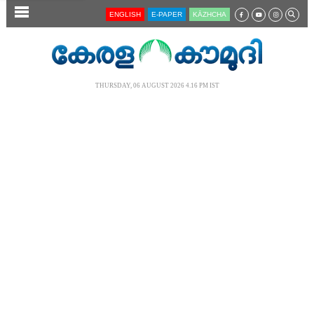
SECTIONS
ENGLISH
E-PAPER
KĀZHCHA
HOME
LATEST
THURSDAY, 06 AUGUST 2026 4.16 PM IST
AUDIO
NOTIFIED NEWS
POLL
KERALA
LOCAL
NEWS 360
CASE DIARY