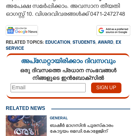
അപേക്ഷ സമർപ്പിക്കാം. അവസാന തീയതി
ഓഗസ്റ്റ് 10. വിശദവിവരങ്ങൾക്ക് 0471-2472748
RELATED TOPICS:
EDUCATION
,
STUDENTS
,
AWARD
,
EX
SERVICE
അപ്ഡേറ്റായിരിക്കാം ദിവസവും
ഒരു ദിവസത്തെ പ്രധാന സംഭവങ്ങൾ
നിങ്ങളുടെ ഇൻബോക്സിൽ
RELATED NEWS
GENERAL
ബഷീർ മാഗസിൻ പുരസ്കാരം
കോട്ടയം മെഡി.കോളേജിന്