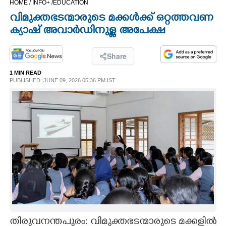
HOME /
INFO+ /
EDUCATION
CINEMA
വിമുക്തഭടന്മാരുടെ മക്കൾക്ക് ഒറ്റത്തവണ
ക്യാഷ് അവാർഡിനുള്ള അപേക്ഷ
OPINION
Share
PHOTOS
1 MIN READ
PUBLISHED: JUNE 09, 2026 05:36 PM IST
LIFESTYLE
SPIRITUAL
INFO+
ART
ASTRO
തിരുവനന്തപുരം: വിമുക്തഭടന്മാരുടെ മക്കളിൽ