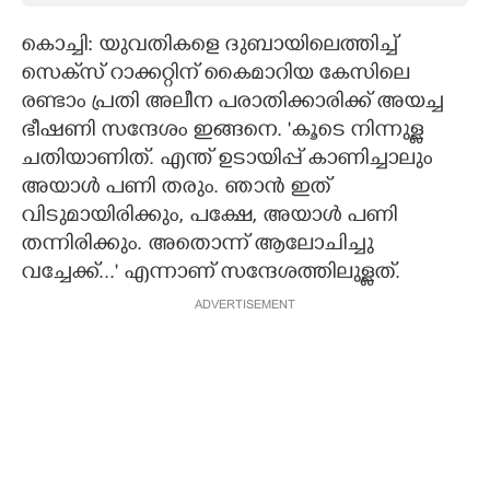
CARTOONS
കൊച്ചി: യുവതികളെ ദുബായിലെത്തിച്ച്
സെക്‌സ് റാക്കറ്റിന് കൈമാറിയ കേസിലെ
രണ്ടാം പ്രതി അലീന പരാതിക്കാരിക്ക് അയച്ച
LITERATURE
ഭീഷണി സന്ദേശം ഇങ്ങനെ. 'കൂടെ നിന്നുള്ള
ചതിയാണിത്. എന്ത് ഉടായിപ്പ് കാണിച്ചാലും
ZOOM
അയാൾ പണി തരും. ഞാൻ ഇത്
വിടുമായിരിക്കും, പക്ഷേ,​ അയാൾ പണി
CONTACT US
തന്നിരിക്കും. അതൊന്ന് ആലോചിച്ചു
വച്ചേക്ക്..." എന്നാണ് സന്ദേശത്തിലുള്ളത്.
ADVERTISEMENT