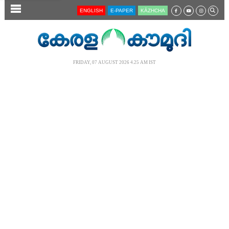
SECTIONS
ENGLISH
E-PAPER
KĀZHCHA
HOME
LATEST
FRIDAY, 07 AUGUST 2026 4.25 AM IST
AUDIO
NOTIFIED NEWS
POLL
KERALA
LOCAL
NEWS 360
CASE DIARY