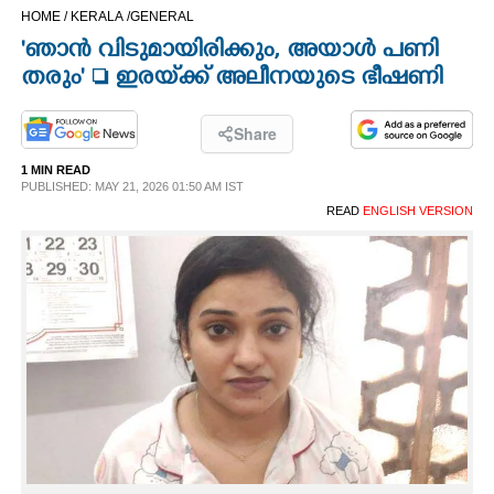
HOME /
KERALA /
GENERAL
CINEMA
'ഞാൻ വിടുമായിരിക്കും, അയാൾ പണി
തരും'  ഇരയ്‌ക്ക് അലീനയുടെ ഭീഷണി
OPINION
Share
PHOTOS
1 MIN READ
PUBLISHED: MAY 21, 2026 01:50 AM IST
LIFESTYLE
READ
ENGLISH VERSION
SPIRITUAL
INFO+
ART
ASTRO