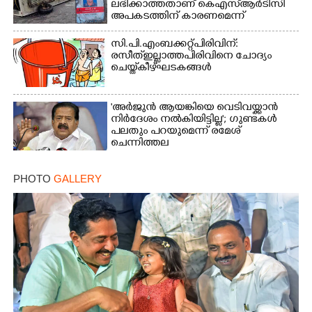
ലഭിക്കാത്തതാണ് കെഎസ്‌ആർടിസി
അപകടത്തിന് കാരണമെന്ന്
വിമർശനം
സി.പി.എം ബക്കറ്റ് പിരിവിന്:
രസീത് ഇല്ലാത്ത പിരിവിനെ ചോദ്യം
ചെയ്ത് കീഴ്ഘടകങ്ങൾ
'അർജുൻ ആയങ്കിയെ വെടിവയ്ക്കാൻ
നിർദേശം നൽകിയിട്ടില്ല'; ഗുണ്ടകൾ
പലതും പറയുമെന്ന് രമേശ്
ചെന്നിത്തല
PHOTO
GALLERY