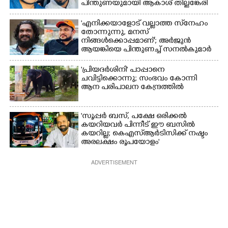
പിന്തുണയുമായി ആകാശ് തില്ലങ്കേരി
'എനിക്കയാളോട് വല്ലാത്ത സ്‌നേഹം
തോന്നുന്നു, മനസ്
നിങ്ങൾക്കൊപ്പമാണ്'; അർജുൻ
ആയങ്കിയെ പിന്തുണച്ച് സനൽകുമാർ
'പ്രിയദർശിനി' പാപ്പാനെ
ചവിട്ടിക്കൊന്നു; സംഭവം കോന്നി
ആന പരിപാലന കേന്ദ്രത്തിൽ
'സൂപ്പർ ബസ്, പക്ഷേ ഒരിക്കൽ
കയറിയവർ പിന്നീട് ഈ ബസിൽ
കയറില്ല; കെഎസ്ആർടിസിക്ക് നഷ്ടം
അരലക്ഷം രൂപയോളം'
ADVERTISEMENT