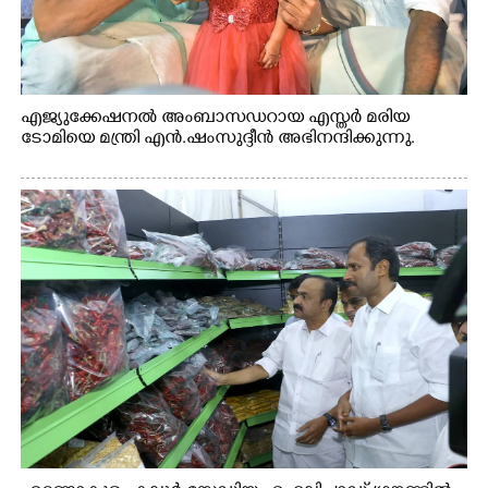
എജ്യുക്കേഷനൽ അംബാസഡറായ എസ്തർ മരിയ
ടോമിയെ മന്ത്രി എൻ.ഷംസുദ്ദീൻ അഭിനന്ദിക്കുന്നു.