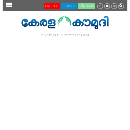
SECTIONS
ENGLISH
E-PAPER
KĀZHCHA
HOME
LATEST
SUNDAY, 09 AUGUST 2026 7.52 AM IST
AUDIO
NOTIFIED NEWS
POLL
KERALA
LOCAL
NEWS 360
CASE DIARY