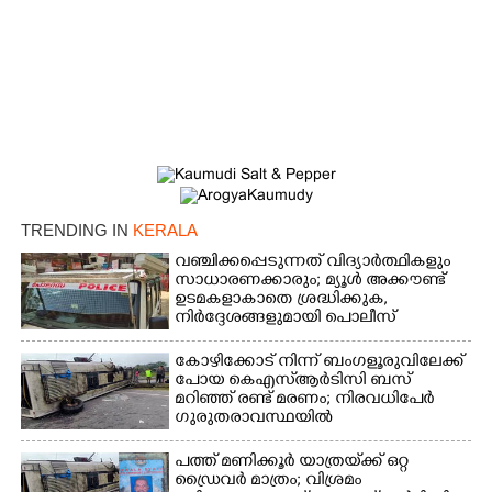
Copy Link
TRENDING IN
KERALA
വഞ്ചിക്കപ്പെടുന്നത് വിദ്യാർത്ഥികളും
സാധാരണക്കാരും; മ്യൂൾ അക്കൗണ്ട്
ഉടമകളാകാതെ ശ്രദ്ധിക്കുക,
നിർദ്ദേശങ്ങളുമായി പൊലീസ്
കോഴിക്കോട് നിന്ന് ബംഗളൂരുവിലേക്ക്
പോയ കെഎസ്‌ആർടിസി ബസ്
മറിഞ്ഞ് രണ്ട് മരണം; നിരവധിപേർ
ഗുരുതരാവസ്ഥയിൽ
പത്ത് മണിക്കൂർ യാത്രയ്‌ക്ക് ഒറ്റ
ഡ്രൈവർ മാത്രം; വിശ്രമം