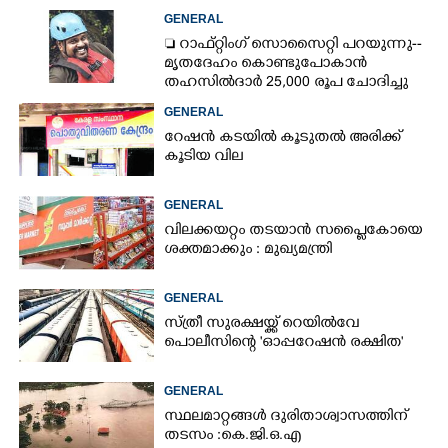
GENERAL
 റാഫ്റ്റിംഗ് സൊസൈറ്റി പറയുന്നു--
മൃതദേഹം കൊണ്ടുപോകാൻ
തഹസിൽദാർ 25,000 രൂപ ചോദിച്ചു
GENERAL
റേഷൻ കടയിൽ കൂടുതൽ അരിക്ക്
കൂടിയ വില
GENERAL
വിലക്കയറ്റം തടയാൻ സപ്ലൈകോയെ
ശക്തമാക്കും : മുഖ്യമന്ത്രി
GENERAL
സ്ത്രീ സുരക്ഷയ്ക്ക് റെയിൽവേ
പൊലീസിന്റെ 'ഓപ്പറേഷൻ രക്ഷിത'
GENERAL
സ്ഥലമാറ്റങ്ങൾ ദുരിതാശ്വാസത്തിന്
തടസം :കെ.ജി.ഒ.എ