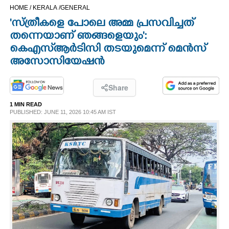
HOME /
KERALA /
GENERAL
CINEMA
'സ്ത്രീകളെ പോലെ അമ്മ പ്രസവിച്ചത്
തന്നെയാണ് ഞങ്ങളെയും':
OPINION
കെഎസ്ആർടിസി തടയുമെന്ന് മെൻസ്
അസോസിയേഷൻ
PHOTOS
Share
LIFESTYLE
1 MIN READ
PUBLISHED: JUNE 11, 2026 10:45 AM IST
SPIRITUAL
INFO+
ART
ASTRO