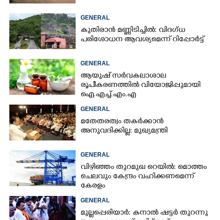
GENERAL
കുതിരാൻ മണ്ണിടിച്ചിൽ: വിദഗ്ധ
പരിശോധന ആവശ്യമെന്ന് റിപ്പോർട്ട്
GENERAL
ആയുഷ് സർവകലാശാല
രൂപീകരണത്തിൽ വിയോജിപ്പുമായി
ഐ.എച്ച്.എം.എ
GENERAL
മതേതരത്വം തകർക്കാൻ
അനുവദിക്കില്ല: മുഖ്യമന്ത്രി
GENERAL
വിഴിഞ്ഞം തുറമുഖ റെയിൽ: മൊത്തം
ചെലവും കേന്ദ്രം വഹിക്കണമെന്ന്
കേരളം
GENERAL
മുല്ലപ്പെരിയാർ: കനാൽ ഷട്ടർ തുറന്നു