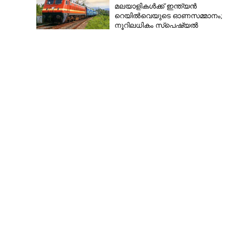
മലയാളികൾക്ക് ഇന്ത്യൻ
റെയിൽവെയുടെ ഓണസമ്മാനം;
നൂറിലധികം സ്‌പെഷ്യൽ
ട്രെയിനുകൾ കേരളത്തിലേക്ക്
കേരളകൗമുദിക്കും അൻ
എസ്.രാജിനും 