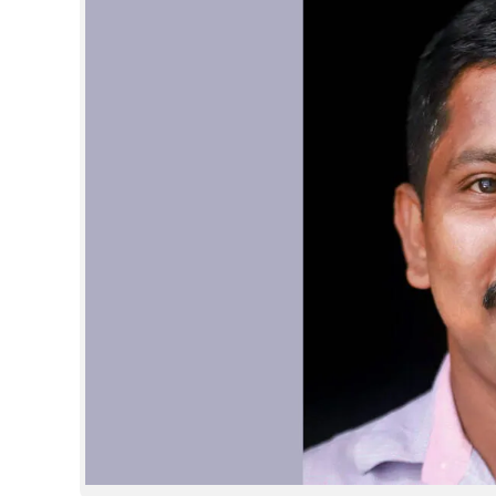
CINEMA
OPINION
PHOTOS
LIFESTYLE
SPIRITUAL
INFO+
ART
ASTRO