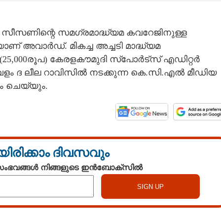
്ടാം സീസണിന്റെ സമഗ്രമാദ്ധ്യമ കവറേജിനുള്ള
ാണ് അവാർഡ്. മികച്ച അച്ചടി മാദ്ധ്യമ
ന് (25,000രൂപ) കേരളകൗമുദി സ്പോർട്സ് എഡിറ്റർ
 ദ ലീല റാവിസിൽ നടക്കുന്ന കെ.സി.എൽ മീഡിയ
 ചെയ്യും.
യിരിക്കാം ദിവസവും
 സംഭവങ്ങൾ നിങ്ങളുടെ ഇൻബോക്സിൽ