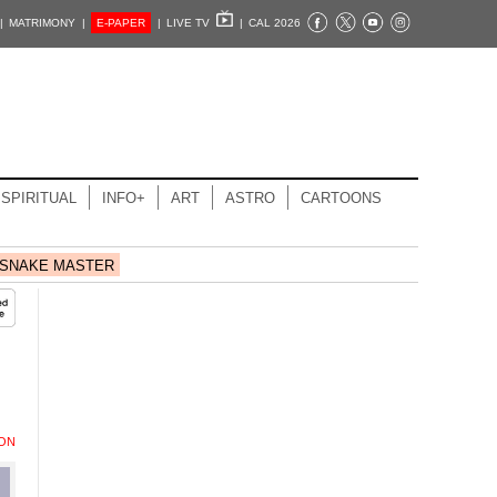
|
MATRIMONY |
E-PAPER
|
LIVE TV
|
CAL 2026
SPIRITUAL
INFO+
ART
ASTRO
CARTOONS
SNAKE MASTER
ION