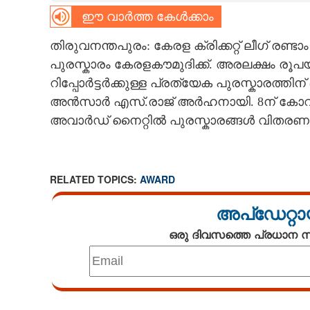
ഈ വാർത്ത കേൾക്കാം
CARTOONS
തിരുവനന്തപുരം: കേരള ക്രിക്കറ്റ് ലീഗ് രണ
പുരസ്കാരം കേരളകൗമുദിക്ക്. അരലക്ഷം രൂപയ
LITERATURE
റിപ്പോർട്ടർക്കുള്ള പ്രത്യേക പുരസ്കാരത്തി
അൻസാർ എസ്.രാജ് അർഹനായി. 8ന് കോവളം
ZOOM
അവാർഡ് നൈറ്റിൽ പുരസ്കാരങ്ങൾ വിതരണം
CONTACT US
RELATED TOPICS:
AWARD
അപ്ഡേറ്റാ
ഒരു ദിവസത്തെ പ്രധാന
Loaded
: