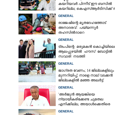
കയറിയവർ പിന്നീട് ഈ ബസിൽ
കയറില്ല; കെഎസ്ആർടിസിക്ക് ന
അരലക്ഷം രൂപയോളം'
GENERAL
രാജേഷിന്റെ മൃതദേഹത്തോട്
അനാദരവ് : പയ്യന്നൂർ
തഹസിൽദാറെ
സസ്പെൻഡുചെയ്യും, നിർദ്ദേശ
GENERAL
നൽകി മന്ത്രി
ട്രംപിന്റെ മരുമകൻ കൊച്ചിയിലെത
ആലപ്പുഴയിൽ ഹൗസ് ബോട്ടിൽ
സവാരി നടത്തി
GENERAL
ജാഗ്രത വേണം; 14 ജില്ലകളിലും
മുന്നറിയിപ്പ്, നാളെ നാല് വടക്കൻ
ജില്ലകളിൽ മഞ്ഞ അലർട്ട്
GENERAL
'അർജുൻ ആയങ്കിയെ
ന്യായീകരിക്കേണ്ട ചുമതല
എനിക്കില്ല, അയാൾക്കെതിരെ
നടപടിയെടുത്തോട്ടെ'
GENERAL