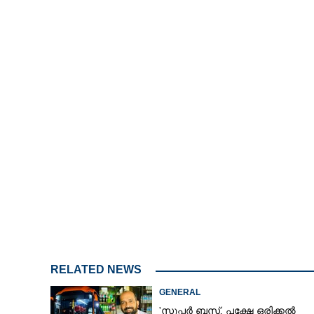
2.78%
/
Mute
RELATED NEWS
GENERAL
'സൂപ്പർ ബസ്, പക്ഷേ ഒരിക്കൽ