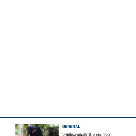
Watch More
GENERAL
'പ്രിയദർശിനി' പാപ്പാനെ