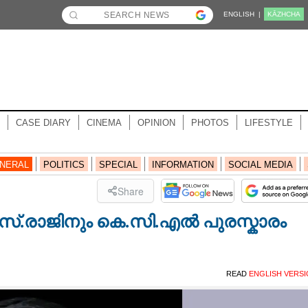
ENGLISH |
KĀZHCHA
CASE DIARY
CINEMA
OPINION
PHOTOS
LIFESTYLE
NERAL
POLITICS
SPECIAL
INFORMATION
SOCIAL MEDIA
Share
്.രാജിനും കെ.സി.എൽ പുരസ്കാരം
READ
ENGLISH VERS