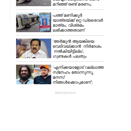
മറിഞ്ഞ് രണ്ട് മരണം;
നിരവധിപേർ
ഗുരുതരാവസ്ഥയിൽ
പത്ത് മണിക്കൂർ
യാത്രയ്‌ക്ക് ഒറ്റ ഡ്രൈവർ
മാത്രം; വിശ്രമം
ലഭിക്കാത്തതാണ്
കെഎസ്‌ആർടിസി
അപകടത്തിന്
'അർജുൻ ആയങ്കിയെ
കാരണമെന്ന് വിമർശനം
വെടിവയ്ക്കാൻ നിർദേശം
നൽകിയിട്ടില്ല';
ഗുണ്ടകൾ പലതും
പറയുമെന്ന് രമേശ്
ചെന്നിത്തല
'എനിക്കയാളോട് വല്ലാത്ത
സ്‌നേഹം തോന്നുന്നു,
മനസ്
നിങ്ങൾക്കൊപ്പമാണ്';
അർജുൻ ആയങ്കിയെ
പിന്തുണച്ച് സനൽകുമാർ
Advertisement