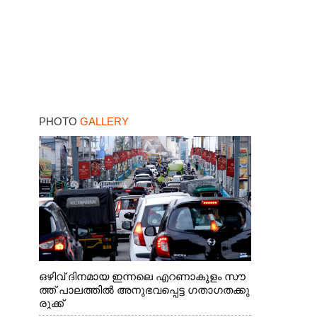
PHOTO
GALLERY
ഒഴിവ് ദിനമായ ഇന്നലെ എറണാകുളം സൗ
ത്ത് പാലത്തിൽ അനുഭവപ്പെട്ട ഗതാഗതക്കു
രുക്ക്