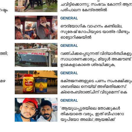
ചവിട്ടിക്കൊന്നു; സംഭവം കോന്നി ആ
ഷ്ടം
പരിപാലന കേന്ദ്രത്തിൽ
GENERAL
ഔദ്യോഗിക വാഹനം കണ്ടില്ല,
സുരേഷ് ഗോപിയുടെ യാത്ര വീണ്ടും
ഓട്ടോറിക്ഷയിൽ
ം
GENERAL
്തി;
വഞ്ചിക്കപ്പെടുന്നത് വിദ്യാർത്ഥികളു
സാധാരണക്കാരും; മ്യൂൾ അക്കൗണ്ട്
ഉടമകളാകാതെ ശ്രദ്ധിക്കുക,
നിർദ്ദേശങ്ങളുമായി പൊലീസ്
GENERAL
 മഴ
ഭക്തജനങ്ങളുടെ പണം സംരക്ഷിക്കും
ശബരിമല നെയ്യ് അഴിമതിക്കേസ്
ക്രൈംബ്രാഞ്ചിന് വിടുമെന്ന് കെ
മുരളീധരൻ
GENERAL
'ആയുധപ്പുരയിലെ തോക്കുകൾ
Share this link
തികയാതെ വരും, ഇത് ബീഹാറോ
യുപിയോ അല്ല';ആയങ്കിക്ക്
പിന്തുണയുമായി ആകാശ് തില്ലങ്കേര