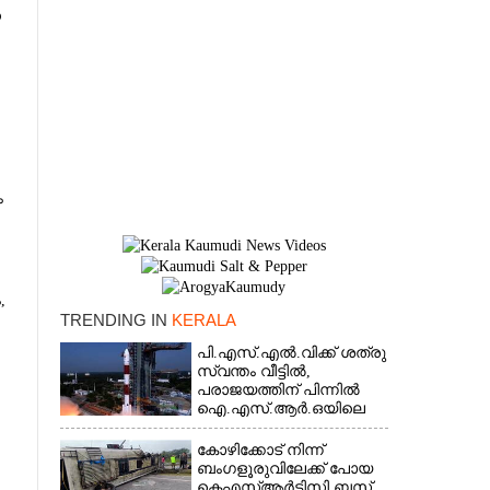
ന
ം
,
TRENDING IN
KERALA
പി.എസ്.എൽ.വിക്ക് ശത്രു
×
സ്വന്തം വീട്ടിൽ,​
പരാജയത്തിന് പിന്നിൽ
ഐ.എസ്.ആർ.ഒയിലെ
ഉന്നതൻ
കോഴിക്കോട് നിന്ന്
ി
ബംഗളൂരുവിലേക്ക് പോയ
കെഎസ്‌ആർടിസി ബസ്