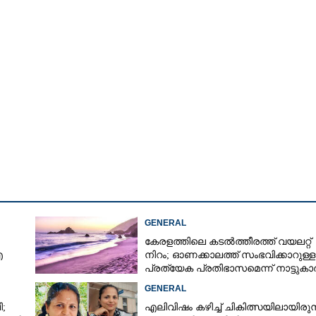
GENERAL
കേരളത്തിലെ കടൽത്തീരത്ത് വയലറ്റ്
എ
നിറം; ഓണക്കാലത്ത് സംഭവിക്കാറുള്ള
പ്രത്യേക പ്രതിഭാസമെന്ന് നാട്ടുകാ
GENERAL
;
എലിവിഷം കഴിച്ച് ചികിത്സയിലായിരുന