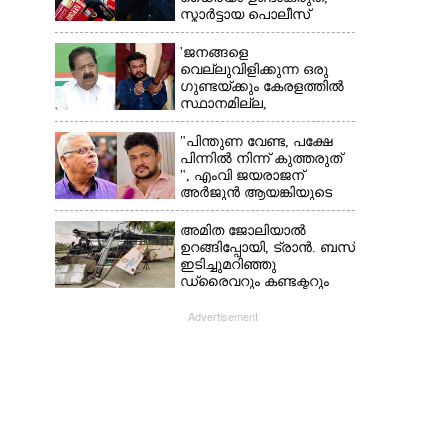
സ്മാർട്ടായ പൊലീസ്
കേരളത്തിലുണ്ട്':
എഡിജിപി പി വിജയൻ
'ജനങ്ങളെ
വെല്ലുവിളിക്കുന്ന ഒരു
ഗുണ്ടയ്ക്കും കേരളത്തിൽ
സ്ഥാനമില്ല,​
അവരെല്ലാം
പൊലീസിന്റെ
"പിന്തുണ വേണ്ട,​ പക്ഷേ
നിരീക്ഷണത്തിലാണ്'
പിന്നിൽ നിന്ന് കുത്തരുത്
", എംവി ജയരാജന്
അർജുൻ ആയങ്കിയുടെ
മറുപടി
അമിത ജോലിയാൽ
ഉറങ്ങിപ്പോയി, ട്രാൻ. ബസ്
ഇടിച്ചുമറിഞ്ഞു
ഡ്രൈവറും കണ്ടക്ടറും
മരിച്ചു സംഭവം മൈസൂരു
-ബെംഗളൂരു
Advertisement
ദേശീയപാതയിൽ 20
പേർക്ക് പരിക്ക്, നാലു
പേരുടെ നില ഗുരുതരം