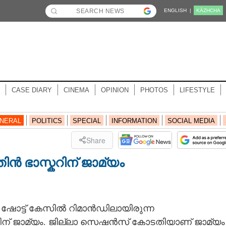
ENGLISH |
KĀZHCHA
CASE DIARY
CINEMA
OPINION
PHOTOS
LIFESTYLE
NERAL
POLITICS
SPECIAL
INFORMATION
SOCIAL MEDIA
Share
തിൻ ഭാസ്കറിന് ജാമ്യം
 ഷോട്ട് കേസിൽ റിമാൻഡിലായിരുന്ന
ന് ജാമ്യം. ജില്ലാ സെഷൻസ് കോടതിയാണ് ജാമ്യം