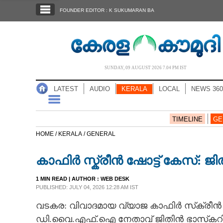
SECTIONS
FOUNDER EDITOR : K SUKUMARAN BA
HOME
LATEST
AUDIO
SUNDAY, 09 AUGUST 2026 7.04 PM IST
NOTIFIED NEWS
LATEST
AUDIO
KERALA
LOCAL
NEWS 360
POLL
KERALA
TIMELINE
GE
HOME /
KERALA /
GENERAL
LOCAL
കാഫിർ സ്ക്രീൻ ഷോട്ട് കേസ്: ജി
NEWS 360
1 MIN READ
| AUTHOR :
WEB DESK
PUBLISHED: JULY 04, 2026 12:28 AM IST
CASE DIARY
വടകര: വിവാദമായ വ്യാജ കാഫിർ സ്‌ക്രീൻ
ഡി.വൈ.എഫ്‌.ഐ നേതാവ് ജിതിൻ ഭാസ്‌കറി