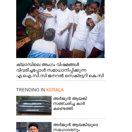
ജനറൽ സെക്രട്ടറി കെ.സി
വേണുഗോപാൽ എം.പി കുരുന്നിനെ
എടുത്ത് ലാളിച്ചപ്പോൾ. സഹകരണ-
എക്സൈസ് വകുപ്പ് മന്ത്രി എം. ലിജു,
കൃഷിവകുപ്പ് മന്ത്രി ടി. സിദ്ദിഖ്, റെജി
ചെറിയാൻ എം. എൽ. എ എന്നിവർ സമീപം
ക്യാമ്പിലെ അംഗം വിഷമങ്ങൾ
വിവരിച്ചപ്പോൾ സമാധാനിപ്പിക്കുന്ന
എ.ഐ.സി.സി ജനറൽ സെക്രട്ടറി കെ.സി
വേണുഗോപാൽ എം.പി. സഹകരണ-
എക്സൈസ് വകുപ്പ് മന്ത്രി എം. ലിജു,
TRENDING IN
KERALA
എന്നിവർ
അർജുൻ ആയങ്കി
സഞ്ചരിച്ച കാർ
കണ്ടെത്തി
അർജുൻ ആയങ്കിയുടെ
സഹോദരനും