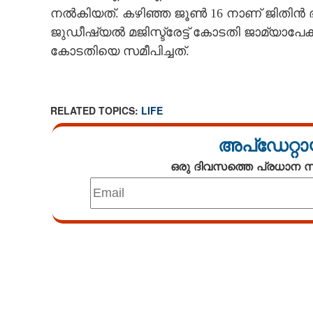
നൽകിയത്. കഴിഞ്ഞ ജൂൺ 16 നാണ് ജിതിൻ ഭാസ
CINEMA
ജുഡീഷ്യൽ മജിസ്ട്രേട്ട് കോടതി ജാമ്യാപ
കോടതിയെ സമീപിച്ചത്.
OPINION
PHOTOS
RELATED TOPICS:
LIFE
LIFESTYLE
അപ്ഡേറ്റാ
ഒരു ദിവസത്തെ പ്രധാന
SPIRITUAL
INFO+
Loaded
:
3.29%
/
Unmute
ART
ASTRO