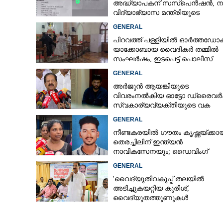
അദ്ധ്യാപകന് സസ്‌പെൻഷൻ, ന
വിദ്യാഭ്യാസ മന്ത്രിയുടെ
നിർദേശപ്രകാരം
GENERAL
പിറവത്ത് പള്ളിയിൽ ഓർത്തഡോക
യാക്കോബായ വൈദികർ തമ്മിൽ
സംഘർഷം, ഇടപെട്ട് പൊലീസ്
GENERAL
അർജുൻ ആയങ്കിയുടെ
വിവരംനൽകിയ ഓട്ടോ ഡ്രൈവർക്
സ്വകാര്യവ്യക്തിയുടെ വക
പാരിതോഷികം: മന്ത്രി രമേശ്
GENERAL
ചെന്നിത്തല
നീണ്ടകരയിൽ ഗൗതം കൃഷ്ണയ്ക്കായ
തെരച്ചിലിന് ഇന്ത്യൻ
നാവികസേനയും; ഡൈവിംഗ്
ആരംഭിച്ചു
GENERAL
'വൈദ്യുതിവകുപ്പ് തലയിൽ
അടിച്ചുകയറ്റിയ കുരിശ്‌,
വൈദ്യുതത്തൂണുകൾ
പൊട്ടിവീണാൽപോലും മന്ത്രിയ
വിളിക്കുന്ന കാലമാണിത്'