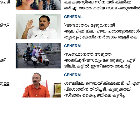
ടപടി
കളക്‌ടറേറ്റിലെ സീനിയർ ക്ലർക്ക്
മരിച്ചു; ആത്മഹത്യ സ്ഥലംമാറ്റത്തി
മനംനൊന്തെന്ന് സംശയം
GENERAL
്സ്-
'വന്ദേമാതരം മുഴുവനായി
ആലപിക്കില്ല, പഴയ പ്രോട്ടോക്കോൾ
തുടരും'; കേന്ദ്ര നിർദേശം തള്ളി കെ
മുരളീധരൻ
GENERAL
സംസ്ഥാനത്ത് അടുത്ത
ക്
അ‌ഞ്ചുദിവസവും മഴ തുടരും; ഏഴ്
ജില്ലകളിൽ ഇന്ന് മഞ്ഞ അലർട്ട്
GENERAL
ുള്ള
ശബരിമല നെയ്യ് ക്രമക്കേട്; പി എസ
പ്രശാന്തിന് തിരിച്ചടി, കുരുക്കായി
സ്വന്തം കൈപ്പടയിലെ കുറിപ്പ്
െ