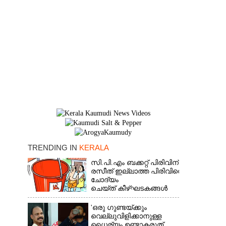
×
TRENDING IN
KERALA
സി.പി.എം ബക്കറ്റ് പിരിവിന്:
രസീത് ഇല്ലാത്ത പിരിവിനെ
ചോദ്യം
ചെയ്ത് കീഴ്ഘടകങ്ങൾ
'ഒരു ഗുണ്ടയ്ക്കും
വെല്ലുവിളിക്കാനുള്ള
ധൈര്യം ഉണ്ടാകരുത്,