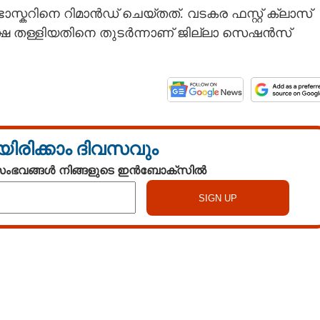
്കറിനെ റിമാൻഡ് ചെയ്തത്. വടകര ഫസ്റ്റ് ക്ലാസ്
േക്ഷ തള്ളിയതിനെ തുടർന്നാണ് ജില്ലാ സെഷൻസ്
യിരിക്കാം ദിവസവും
 സംഭവങ്ങൾ നിങ്ങളുടെ ഇൻബോക്സിൽ
Watch More