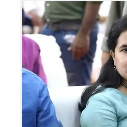
CINEMA
OPINION
PHOTOS
LIFESTYLE
SPIRITUAL
INFO+
ART
ASTRO