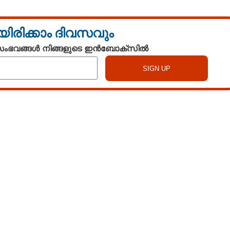
യിരിക്കാം ദിവസവും
 സംഭവങ്ങൾ നിങ്ങളുടെ ഇൻബോക്സിൽ
Watch More
Share this link