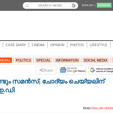
ENGLISH |
KĀZHCHA
CASE DIARY
CINEMA
OPINION
PHOTOS
LIFESTYLE
NERAL
POLITICS
SPECIAL
INFORMATION
SOCIAL MEDIA
Share
ീണ്ടും സമൻസ്; ചോദ്യം ചെയ്യലിന്
ഇ.ഡി
READ
ENGLISH VERS