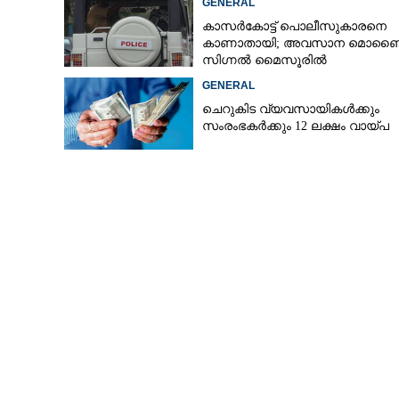
GENERAL
കാസർകോട്ട് പൊലീസുകാരനെ
കാണാതായി; അവസാന മൊബ
സിഗ്നൽ മൈസൂരിൽ
GENERAL
ചെറുകിട വ്യവസായികൾക്കും
സംരംഭകർക്കും 12 ലക്ഷം വായ്പ