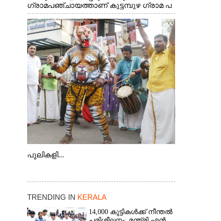
ഗ്രാമപഞ്ചായത്താണ് കുട്ടമ്പുഴ ഗ്രാമ പ
ഞ്ചായത്ത്. ആദിവാസി ഊരുകളായ
വെള്ളാരംകുത്ത്, കത്തിപ്പാറ, ഉറിയംപെട്ടി,
തേക്കല്ല്, വെട്ടിക്കല്ല്, മഞ്ചപ്പാറ എന്നീ
ആറു സ്ഥലങ്ങളിലേക്കുള്ള പ്രധാന
സഞ്ചാര മാർഗമാണ് ഈ കാണുന്ന
കടത്ത് വള്ളം
പുലികളി...
TRENDING IN
KERALA
14,000 കുട്ടികൾക്ക് നീന്തൽ
പരിശീലനം: മന്ത്രി എൻ.