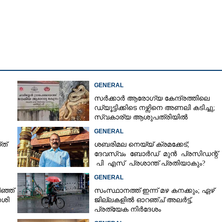
Copy Link
ൽ വീണയ്ക്ക് വീണ്ടും
ം ചെയ്യലിന്
ജരാകണമെന്ന് ഇ.ഡി
GENERAL
സർക്കാർ ആരോഗ്യ കേന്ദ്രത്തിലെ
ഡ്യൂട്ടിക്കിടെ നഴ്സിനെ അണലി കടിച്ചു;
സ്വകാര്യ ആശുപത്രിയിൽ
ചികിത്സയിൽ
GENERAL
ത്
ശബരിമല നെയ്യ് ക്രമക്കേട്;
ദേവസ്വം ബോർഡ് മുൻ പ്രസിഡന്റ്
പി എസ് പ്രശാന്ത് പ്രതിയാകും?
എഫ്ഐആർ ഇന്ന് കോടതിയിൽ
GENERAL
ഞ്ഞ്
സംസ്ഥാനത്ത് ഇന്ന് മഴ കനക്കും; ഏഴ്
േശി
ജില്ലകളിൽ ഓറഞ്ച് അലർട്ട്,
പ്രത്യേക നിർദേശം