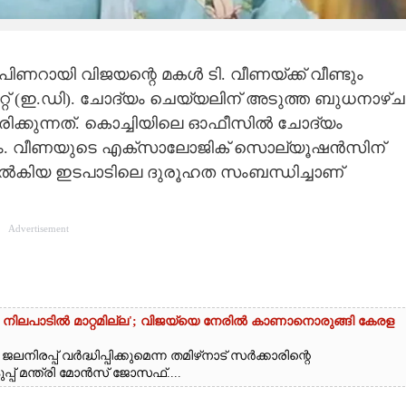
 പിണറായി വിജയന്റെ മകൾ ടി. വീണയ്ക്ക് വീണ്ടും
േറ്റ് (ഇ.ഡി). ചോദ്യം ചെയ്യലിന് അടുത്ത ബുധനാഴ്ച
ക്കുന്നത്. കൊച്ചിയിലെ ഓഫീസിൽ ചോദ്യം
േശം. വീണയുടെ എക്സാലോജിക് സൊല്യൂഷൻസിന്
നൽകിയ ഇടപാടിലെ ദുരൂഹത സംബന്ധിച്ചാണ്
Advertisement
 നിലപാടിൽ മാറ്റമില്ല'; വിജയ്‌യെ നേരിൽ കാണാനൊരുങ്ങി കേരള
നിരപ്പ് വർദ്ധിപ്പിക്കുമെന്ന തമിഴ്‌നാട് സർക്കാരിന്റെ
പ് മന്ത്രി മോൻസ് ജോസഫ്....