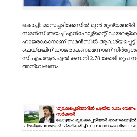
CARTOONS
കൊച്ചി: മാസപ്പടിക്കേസിൽ മുൻ മുഖ്യമന്ത്രി
LITERATURE
സമൻസ് അയച്ച് എൻഫോഴ്സ്‌മെന്റ് ഡയറക്ട്ര
ഹാജരാകാനാണ് സമൻസിൽ ആവശ്യപ്പെട്ടിരി
ZOOM
ചെയ്യലിന് ഹാജരാകണമെന്നാണ് നിർദ്ദ
സി.എം.ആർ.എൽ കമ്പനി 2.78 കോടി രൂപ 
CONTACT US
അന്വേഷണം.
'മുല്ലപ്പെരിയാറിൽ പുതിയ ഡാം വേണം,
സർക്കാർ
കോട്ടയം: മുല്ലപ്പെരിയാർ അണക്കെട്ടിൽ ജല
പ്രഖ്യാപനത്തിൽ പ്രതികരിച്ച് സംസ്ഥാന ജലവിഭവ വകുപ്