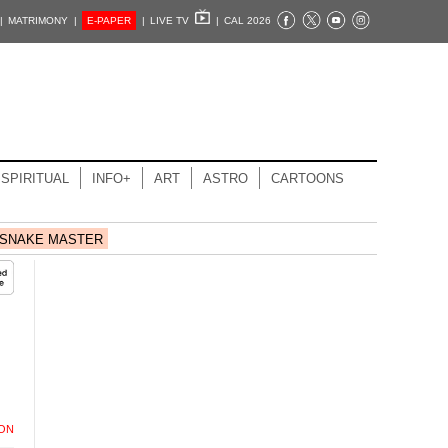
|
MATRIMONY |
E-PAPER
|
LIVE TV
|
CAL 2026
SPIRITUAL
INFO+
ART
ASTRO
CARTOONS
SNAKE MASTER
ION