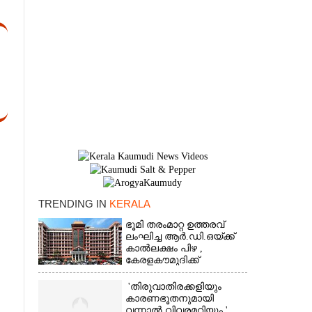
TRENDING IN
KERALA
×
ഭൂമി തരംമാറ്റ ഉത്തരവ്
ലംഘിച്ച ആർ.ഡി.ഒയ്ക്ക്
കാൽലക്ഷം പിഴ ,​
കേരളകൗമുദിക്ക്
ഹൈക്കോടതിയുടെ
പ്രശംസ
'തിരുവാതിരക്കളിയും
കാരണഭൂതനുമായി
വന്നാൽ വിവരമറിയും '