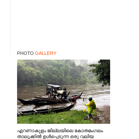
PHOTO
GALLERY
എറണാകുളം ജില്ലയിലെ കോതമംഗലം
താലൂക്കിൽ ഉൾപ്പെടുന്ന ഒരു വലിയ