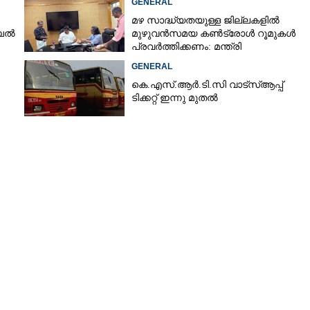
GENERAL
മഴ സാദ്ധ്യതയുള്ള ജില്ലകളിൽ
ൈൽ
മുഴുവൻസമയ കൺട്രോൾ റൂമുകൾ
പ്രവർത്തിക്കണം: മന്ത്രി
GENERAL
കെ.എസ്.ആർ.ടി.സി വാട്സ്ആപ്പ്
ടിക്കറ്റ് ഇന്നു മുതൽ