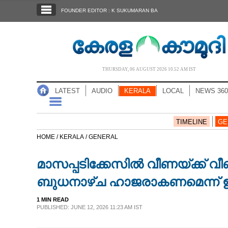
SECTIONS
FOUNDER EDITOR : K SUKUMARAN BA
HOME
LATEST
AUDIO
THURSDAY, 06 AUGUST 2026 10.52 AM IST
NOTIFIED NEWS
LATEST
AUDIO
KERALA
LOCAL
NEWS 360
POLL
KERALA
TIMELINE
GE
HOME /
KERALA /
GENERAL
LOCAL
മാസപ്പടിക്കേസിൽ വീണയ്ക്ക് വ
NEWS 360
ബുധനാഴ്ച ഹാജരാകണമെന്ന് 
1 MIN READ
CASE DIARY
PUBLISHED: JUNE 12, 2026 11:23 AM IST