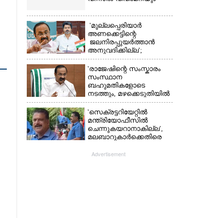
'മുല്ലപ്പെരിയാർ
അണക്കെട്ടിന്റെ
ജലനിരപ്പുയർത്താൻ
അനുവദിക്കില്ല';
തമിഴ്‌നാട്
സർക്കാരിനെതിരെ കേരളം
'രാജേഷിന്റെ സംസ്കാരം
സംസ്ഥാന
ബഹുമതികളോടെ
നടത്തും, മഴക്കെടുതിയിൽ
നശിച്ച കടകൾക്കും
ധനസഹായം'
'സെക്രട്ടറിയേറ്റിൽ
മന്ത്രിയോഫീസിൽ
ചെന്നുകയറാനാകില്ല',
മലബാറുകാർക്കെതിരെ
അധിക്ഷേപ
പരാമർശവുമായി സിപിഎം
Advertisement
നേതാവ്‌