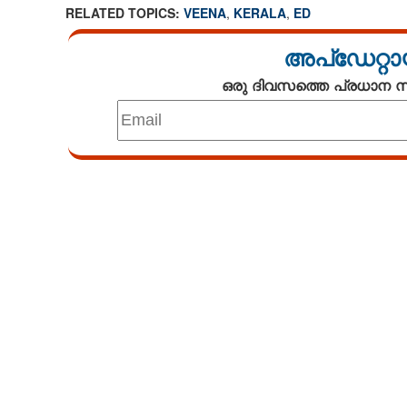
RELATED TOPICS:
VEENA
,
KERALA
,
ED
അപ്ഡേറ്റാ
ഒരു ദിവസത്തെ പ്രധാന
Loaded
:
5.07%
/
Unmute