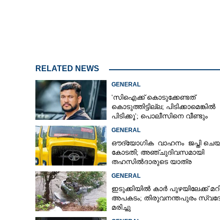
മാസപ്പടിക്കേസി
സമൻസ്; ചോദ്യ
ബുധനാഴ്ച ഹാ
RELATED NEWS
GENERAL
'സിഐക്ക് കൊടുക്കേണ്ടത്
കൊടുത്തിട്ടില്ല; പിടിക്കാമെങ്കിൽ
പിടിക്കൂ'; പൊലീസിനെ വീണ്ടും
വെല്ലുവിളിച്ച് അർജുൻ ആയങ്കി
GENERAL
ഔദ്യോഗിക വാഹനം ജപ്തി ചെയ്
കോടതി; അഞ്ചുദിവസമായി
തഹസിൽദാരുടെ യാത്ര
ടിപ്പർ ലോറിയിൽ
GENERAL
ഇടുക്കിയിൽ കാർ പുഴയിലേക്ക് മറി
അപകടം; തിരുവനന്തപുരം സ്വദ
മരിച്ചു