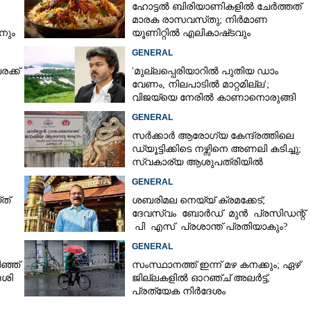
ഹോട്ടൽ ബിരിയാണികളിൽ ചേർത്തത്
മാരക രാസവസ്‌തു; നിർമാണ
നും
യൂണിറ്റിൽ എലികാഷ്‌ടവും
കുപ്പിച്ചില്ലും
GENERAL
ക്ക്
'മുല്ലപ്പെരിയാറിൽ പുതിയ ഡാം
വേണം, നിലപാടിൽ മാറ്റമില്ല';
വിജയ്‌യെ നേരിൽ കാണാനൊരുങ്ങി
കേരള സർക്കാർ
GENERAL
സർക്കാർ ആരോഗ്യ കേന്ദ്രത്തിലെ
ഡ്യൂട്ടിക്കിടെ നഴ്സിനെ അണലി കടിച്ചു;
സ്വകാര്യ ആശുപത്രിയിൽ
ചികിത്സയിൽ
GENERAL
ത്
ശബരിമല നെയ്യ് ക്രമക്കേട്;
ദേവസ്വം ബോർഡ് മുൻ പ്രസിഡന്റ്
പി എസ് പ്രശാന്ത് പ്രതിയാകും?
എഫ്ഐആർ ഇന്ന് കോടതിയിൽ
GENERAL
ഞ്ഞ്
സംസ്ഥാനത്ത് ഇന്ന് മഴ കനക്കും; ഏഴ്
േശി
ജില്ലകളിൽ ഓറഞ്ച് അലർട്ട്,
പ്രത്യേക നിർദേശം