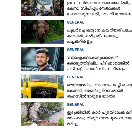
ഇഡി ഉദ്യോഗസ്ഥരെ ആക്രമിച്ച
കേസ്; സിപിഎം നേതാക്കൾ
ചോദ്യമുനയിൽ, എം വി ഗോവിന്ദ
ജോൺ ബ്രിട്ടാസിനും നോട്ടീസ്
GENERAL
പുലർച്ചെ കാട്ടാന കയറിയത് പലചര
കടയിൽ; കഴിച്ചത് പഴങ്ങളും
പച്ചക്കറികളും
GENERAL
'സിഐക്ക് കൊടുക്കേണ്ടത്
കൊടുത്തിട്ടില്ല; പിടിക്കാമെങ്കിൽ
പിടിക്കൂ'; പൊലീസിനെ വീണ്ടും
വെല്ലുവിളിച്ച് അർജുൻ ആയങ്കി
GENERAL
ഔദ്യോഗിക വാഹനം ജപ്തി ചെയ്
കോടതി; അഞ്ചുദിവസമായി
തഹസിൽദാരുടെ യാത്ര
ടിപ്പർ ലോറിയിൽ
GENERAL
ഇടുക്കിയിൽ കാർ പുഴയിലേക്ക് മറി
അപകടം; തിരുവനന്തപുരം സ്വദ
മരിച്ചു