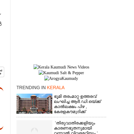
ൻ
TRENDING IN
KERALA
×
ഭൂമി തരംമാറ്റ ഉത്തരവ്
ലംഘിച്ച ആർ.ഡി.ഒയ്ക്ക്
കാൽലക്ഷം പിഴ ,​
കേരളകൗമുദിക്ക്
ഹൈക്കോടതിയുടെ
പ്രശംസ
'തിരുവാതിരക്കളിയും
കാരണഭൂതനുമായി
വന്നാൽ വിവരമറിയും '