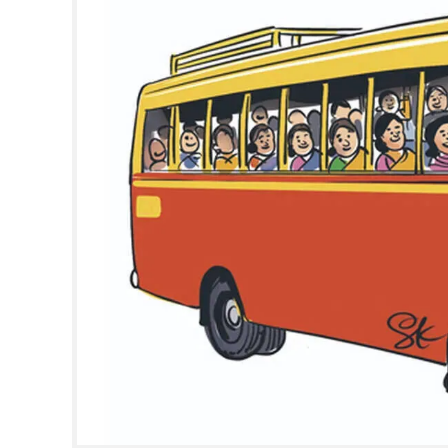
CINEMA
OPINION
PHOTOS
LIFESTYLE
SPIRITUAL
INFO+
ART
ASTRO