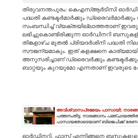
തിരുവനന്തപുരം: കെഎസ്ആർടിസി ഓർഡിന
CARTOONS
പദ്ധതി കണ്ടക്ടർമാർക്കും ഡ്രൈവർമാർക്കും
സംബന്ധിച്ച് വ്യക്തയില്ലാത്തതാണ് ഇവരുടെ 
LITERATURE
ലഭിച്ചുകൊണ്ടിരിക്കുന്ന ഓർഡിനറി ബസുകളി
തിങ്കളാഴ്ച മുതൽ പ്രിയദർശിനി പദ്ധതി നി
ZOOM
സൗജന്യമാകും. ഇത് കളക്ഷനെ കാര്യമായി ബാ
അനുസരിച്ചാണ് ഡ്രൈവർക്കും കണ്ടക്ടർക്കും 
CONTACT US
ബാറ്റയും കുറയുമോ എന്നതാണ് ഇവരുടെ പേ
അവിശ്വാസപ്രമേയം പാസായി; നാരങ്ങ
പത്തനംതിട്ട: നാരങ്ങാനം പഞ്ചായത്തി
പാസായതോടെയാണ് ബിജെപിക്ക് ഭരണം ന
ഓർഡിനറി, ഫാസ്റ്റ് എന്നിങ്ങനെ ബസുകളുടെ 