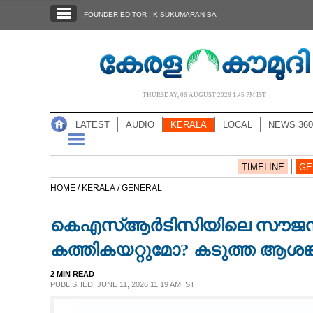
SECTIONS
FOUNDER EDITOR : K SUKUMARAN BA
HOME
LATEST
AUDIO
THURSDAY, 06 AUGUST 2026 1.45 PM IST
NOTIFIED NEWS
LATEST
AUDIO
KERALA
LOCAL
NEWS 360
POLL
KERALA
TIMELINE
GE
HOME /
KERALA /
GENERAL
LOCAL
കെഎസ്ആർടിസിയിലെ സൗജന്യയ
NEWS 360
കത്തികയറ്റുമോ? കടുത്ത ആശങ
2 MIN READ
CASE DIARY
PUBLISHED: JUNE 11, 2026 11:19 AM IST