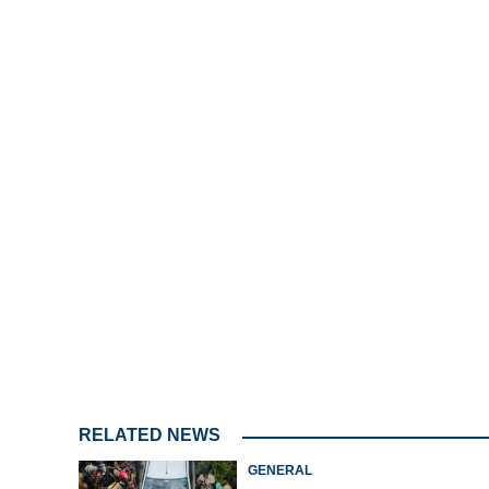
Loaded
:
3.88%
/
Unmute
കെഎസ്ആർടിസിയിലെ സ
വരുമാനത്തിന്റെ കടയ്ക്ക
കത്തികയറ്റുമോ? കടു
ഡ്രൈവർമാരും ക
RELATED NEWS
GENERAL