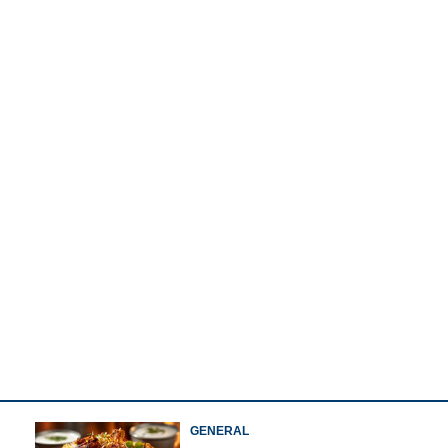
Watch More
ൗജന്യയാത്ര
Copy Link
ൽ
ത്ത ആശങ്കയിൽ
ണ്ടക്ടർമാരും
GENERAL