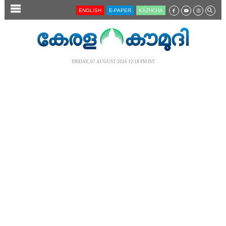
SECTIONS
ENGLISH
E-PAPER
KĀZHCHA
HOME
LATEST
FRIDAY, 07 AUGUST 2026 12.18 PM IST
AUDIO
NOTIFIED NEWS
POLL
KERALA
LOCAL
NEWS 360
CASE DIARY