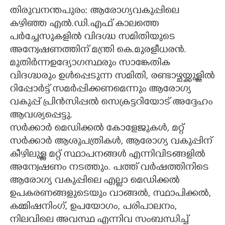
തിരുവനന്തപുരം: ആരോഗ്യവകുപ്പിലെ
CARTOONS
കഴിഞ്ഞ എൽ.ഡി.എഫ് കാലത്തെ
പർച്ചേസുകളിൽ വിദഗ്ദ്ധ സമിതിയുടെ
LITERATURE
അന്വേഷണത്തിന് മന്ത്രി കെ.മുരളീധരൻ.
മുതിർന്നഉദ്യോഗസ്ഥരും സാങ്കേതിക
വിദഗ്ദ്ധരും ഉൾപ്പെടുന്ന സമിതി, രണ്ടാഴ്ചയ്ക്കുള്ളിൽ
ZOOM
റിപ്പോർട്ട് സമർപ്പിക്കണമെന്നും ആരോഗ്യ
വകുപ്പ് പ്രിൻസിപ്പൽ സെക്രട്ടറിയോട് അദ്ദേഹം
CONTACT US
ആവശ്യപ്പെട്ടു.
സർക്കാർ മെഡിക്കൽ കോളേജുകൾ, മറ്റ്
സർക്കാർ ആശുപത്രികൾ, ആരോഗ്യ വകുപ്പിന്
കീഴിലുള്ള മറ്റ് സ്ഥാപനങ്ങൾ എന്നിവിടങ്ങളിൽ
അന്വേഷണം നടത്തും. പത്ത് വർഷത്തിനിടെ
ആരോഗ്യ വകുപ്പിലെ എല്ലാ മെഡിക്കൽ
ഉപകരണങ്ങളുടെയും വാങ്ങൽ, സ്ഥാപിക്കൽ,
കമ്മിഷനിംഗ്, ഉപയോഗം, പരിപാലനം,
നിലവിലെ അവസ്ഥ എന്നിവ സംബന്ധിച്ച്