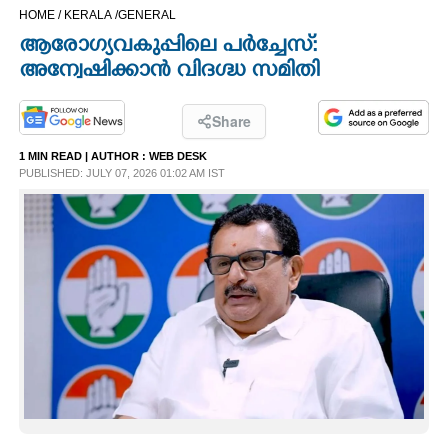
HOME /
KERALA /
GENERAL
CINEMA
ആരോഗ്യവകുപ്പിലെ പർച്ചേസ്:
അന്വേഷിക്കാൻ വിദഗ്ദ്ധ സമിതി
OPINION
Share
PHOTOS
1 MIN READ
| AUTHOR :
WEB DESK
PUBLISHED: JULY 07, 2026 01:02 AM IST
LIFESTYLE
SPIRITUAL
INFO+
ART
ASTRO