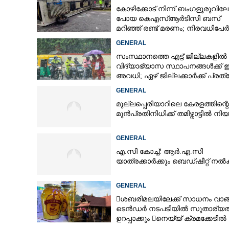
കോഴിക്കോട് നിന്ന് ബംഗളൂരുവിലേക
പോയ കെഎസ്‌ആർടിസി ബസ്
മറിഞ്ഞ് രണ്ട് മരണം; നിരവധിപേർ
ഗുരുതരാവസ്ഥയിൽ
GENERAL
സംസ്ഥാനത്തെ എട്ട് ജില്ലകളിൽ
വിദ്യാഭ്യാസ സ്ഥാപനങ്ങൾക്ക് ഇന
അവധി; ഏഴ് ജില്ലക്കാർക്ക് പ്രത
ജാഗ്രതാ മുന്നറിയിപ്പ്
GENERAL
മുല്ലപ്പെരിയാറിലെ കേരളത്തിന്റെ
മുൻപ്രതിനിധിക്ക് തമിഴ്നാട്ടിൽ നി
GENERAL
എ.സി കോച്ച്: ആർ.എ.സി
യാത്രക്കാർക്കും ബെഡ്ഷീറ്റ് ന
GENERAL
ശബരിമലയിലേക്ക് സാധനം വാങ
ടെൻ‌ഡർ നടപടിയിൽ സുതാര്യ
ഉറപ്പാക്കും നെയ്യ് ക്രമക്കേടിൽ
തുടരന്വേഷണം