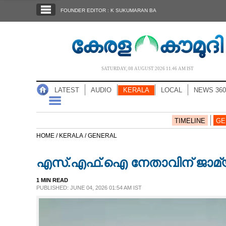
SECTIONS
FOUNDER EDITOR : K SUKUMARAN BA
HOME
LATEST
AUDIO
SATURDAY, 08 AUGUST 2026 11.46 AM IST
NOTIFIED NEWS
LATEST
AUDIO
KERALA
LOCAL
NEWS 360
POLL
KERALA
TIMELINE
GE
HOME /
KERALA /
GENERAL
LOCAL
എസ്.എഫ്.ഐ നേതാവിന് ജാമ്
NEWS 360
1 MIN READ
PUBLISHED: JUNE 04, 2026 01:54 AM IST
CASE DIARY