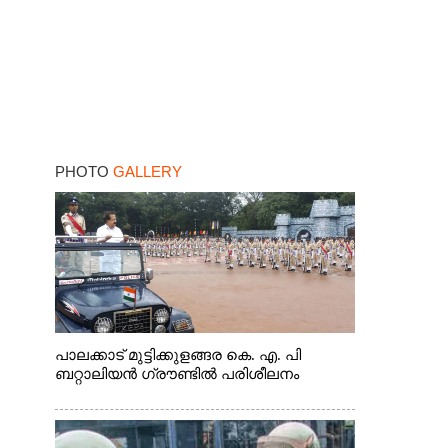
PHOTO
GALLERY
പാലക്കാട് മുട്ടിക്കുളങ്ങര കെ. എ. പി
ബറ്റാലിയൻ ഗ്രൗണ്ടിൽ പരിശീലനം