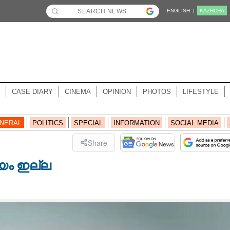
ENGLISH |
KĀZHCHA
CASE DIARY
CINEMA
OPINION
PHOTOS
LIFESTYLE
NERAL
POLITICS
SPECIAL
INFORMATION
SOCIAL MEDIA
Share
യം ഇല്ല