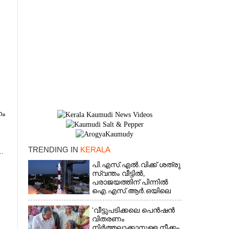
നം
TRENDING IN
KERALA
.
പി.എസ്.എൽ.വിക്ക് ശത്രു
സ്വന്തം വീട്ടിൽ,​
×
പരാജയത്തിന് പിന്നിൽ
ഐ.എസ്.ആർ.ഒയിലെ
ഉന്നതൻ
'വീട്ടുപടിക്കലെ പെൻഷൻ
വിതരണം
നിർത്തലാക്കാനുള്ള നീക്കം