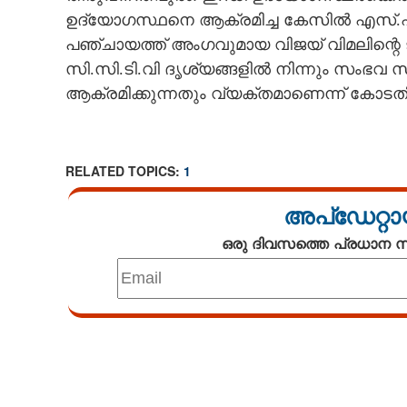
ഉദ്യോഗസ്ഥനെ ആക്രമിച്ച കേസിൽ എസ്.എഫ
CARTOONS
പഞ്ചായത്ത്‌ അംഗവുമായ വിജയ് വിമലിന്റ
സി.സി.ടി.വി ദൃശ്യങ്ങളിൽ നിന്നും സംഭവ
LITERATURE
ആക്രമിക്കുന്നതും വ്യക്തമാണെന്ന് കോടത
ZOOM
RELATED TOPICS:
1
CONTACT US
അപ്ഡേറ്റാ
ഒരു ദിവസത്തെ പ്രധാന
Loaded
:
2.69%
/
Mute