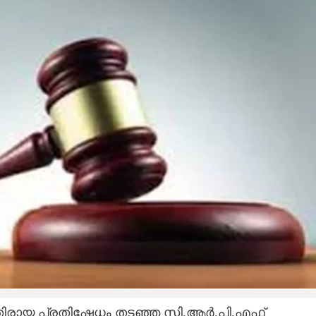
തിരായ പ്രതിഷേധം തടഞ്ഞ സി.ആർ.പി.എഫ്