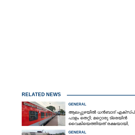
RELATED NEWS
GENERAL
ആലപ്പുഴയിൽ ധൻബാദ് എക്‌സ്പ
പാളം തെറ്റി; മറ്റൊരു ട്രെയിൻ
വൈകിയെത്തിയത് രക്ഷയായി,
ഒഴിവായത് വൻ ദുരന്തം
GENERAL