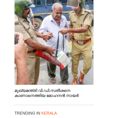
മുഖ്യമന്ത്രി വി.ഡി.സതീശനെ
കാണാനെത്തിയ മോഹനൻ നായർ
TRENDING IN
KERALA