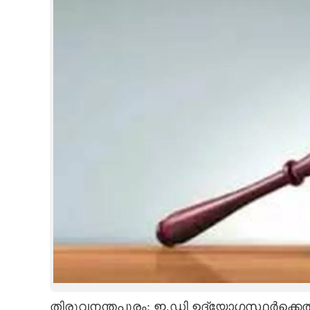
CINEMA
OPINION
PHOTOS
LIFESTYLE
SPIRITUAL
INFO+
ART
ASTRO
തിരുവനന്തപുരം: ഇ.ഡി ഉദ്യോഗസ്ഥർക്കെ