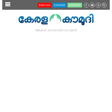
SECTIONS
ENGLISH
E-PAPER
KĀZHCHA
HOME
LATEST
FRIDAY, 07 AUGUST 2026 11.55 AM IST
AUDIO
NOTIFIED NEWS
POLL
KERALA
LOCAL
NEWS 360
CASE DIARY