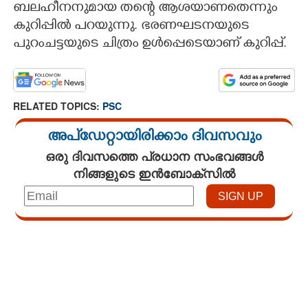
ബലഹീനനുമായ തന്റെ ആശയാണതെന്നും
കുറിപ്പിൽ പറയുന്നു. ഭരണഘടനയുടെ
പുറംചട്ടയുടെ ചിത്രം ഉൾപ്പെടെയാണ് കുറിപ്പ്.
RELATED TOPICS:
PSC
അപ്ഡേറ്റായിരിക്കാം ദിവസവും
ഒരു ദിവസത്തെ പ്രധാന സംഭവങ്ങൾ
നിങ്ങളുടെ ഇൻബോക്സിൽ
Loaded
:
4.00%
/
Unmute