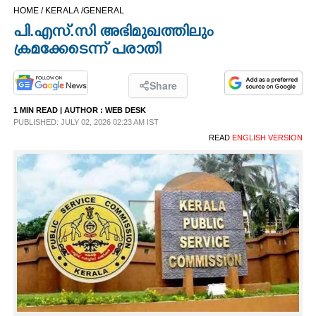
HOME /
KERALA /
GENERAL
CINEMA
പി.എസ്.സി അഭിമുഖത്തിലും
ക്രമക്കേടെന്ന് പരാതി
OPINION
Share
PHOTOS
1 MIN READ
| AUTHOR :
WEB DESK
PUBLISHED: JULY 02, 2026 02:23 AM IST
LIFESTYLE
READ
ENGLISH VERSION
SPIRITUAL
INFO+
ART
ASTRO