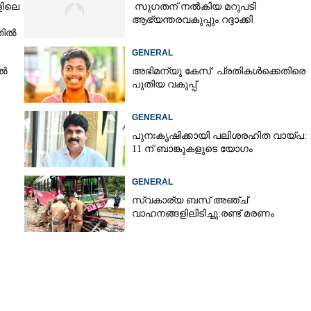
ളിലെ
സുഗതന് നൽകിയ മറുപടി
ആഭ്യന്തരവകുപ്പും റദ്ദാക്കി
തിൽ
Copy Link
GENERAL
മാരുടെ നിയമനം: വിജി.
ിൽ
അഭിമന്യു കേസ്: പ്രതികൾക്കെതിരെ
ൽ തീരുമാനമറിയിക്കണം
പുതിയ വകുപ്പ്
GENERAL
പുനഃകൃഷിക്കായി പലിശരഹിത വായ്പ:
11 ന് ബാങ്കുകളുടെ യോഗം
GENERAL
സ്വകാര്യ ബസ് അഞ്ച്
വാഹനങ്ങളിലിടിച്ചു:രണ്ട് മരണം