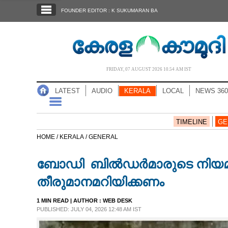
SECTIONS
FOUNDER EDITOR : K SUKUMARAN BA
HOME
LATEST
AUDIO
FRIDAY, 07 AUGUST 2026 10.54 AM IST
NOTIFIED NEWS
LATEST
AUDIO
KERALA
LOCAL
NEWS 360
POLL
KERALA
TIMELINE
GE
HOME /
KERALA /
GENERAL
LOCAL
ബോഡി ബിൽഡർമാരുടെ നിയമന
NEWS 360
തീരുമാനമറിയിക്കണം
1 MIN READ
| AUTHOR :
WEB DESK
CASE DIARY
PUBLISHED: JULY 04, 2026 12:48 AM IST