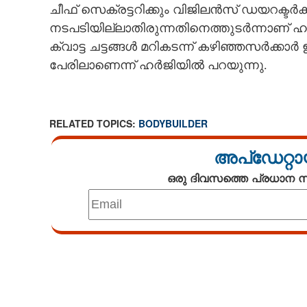
ചീഫ് സെക്രട്ടറിക്കും വിജിലൻസ് ഡയറക്ടർക്ക
നടപടിയില്ലാതിരുന്നതിനെത്തുടർന്നാണ് ഹർ
ക്വാട്ട ചട്ടങ്ങൾ മറികടന്ന് കഴിഞ്ഞസർക്കാ
പേരിലാണെന്ന് ഹർജിയിൽ പറയുന്നു.
RELATED TOPICS:
BODYBUILDER
അപ്ഡേറ്റാ
ഒരു ദിവസത്തെ പ്രധാന
Loaded
:
3.62%
/
Mute