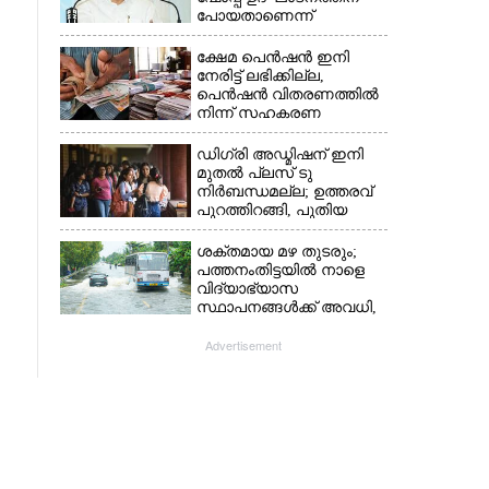
പോയതാണെന്ന്
വിചാരിച്ചു, 400 കോടിയുടെ
പ്രോജക്ടാണ് അത്'
ക്ഷേമ പെൻഷൻ ഇനി
നേരിട്ട് ലഭിക്കില്ല,​
പെൻഷൻ വിതരണത്തിൽ
നിന്ന് സഹകരണ
ബാങ്കുകളെ ഒഴിവാക്കി
ഡിഗ്രി അഡ്മിഷന് ഇനി
മുതൽ പ്ലസ് ടു
നിർബന്ധമല്ല; ഉത്തരവ്
പുറത്തിറങ്ങി, പുതിയ
മാറ്റങ്ങൾ അറിയാം
ശക്തമായ മഴ തുടരും;
പത്തനംതിട്ടയിൽ നാളെ
വിദ്യാഭ്യാസ
സ്ഥാപനങ്ങൾക്ക് അവധി,​
ജില്ലയിൽ ഇന്ന് റെ‌ഡും
നാളെ ഓറഞ്ചും അലർട്ട്
Advertisement