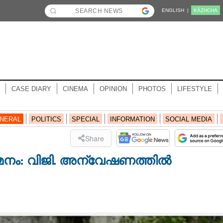
ENGLISH |
KĀZHCHA
CASE DIARY
CINEMA
OPINION
PHOTOS
LIFESTYLE
NERAL
POLITICS
SPECIAL
INFORMATION
SOCIAL MEDIA
Share
ം: വിജി. അന്വേഷണത്തിൽ