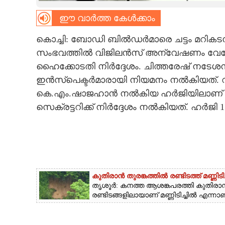
CARTOONS
ഈ വാർത്ത കേൾക്കാം
കൊച്ചി: ബോഡി ബിൽഡർമാരെ ചട്ടം മറികടന
LITERATURE
സംഭവത്തിൽ വിജിലൻസ് അന്വേഷണം വേണോയെ
ഹൈക്കോടതി നിർദ്ദേശം. ചിത്തരേഷ് നടേ
ZOOM
ഇൻസ്‌പെക്ടർമാരായി നിയമനം നൽകിയത്. 
കെ.എം.ഷാജഹാൻ നൽകിയ ഹർജിയിലാണ് ജസ
CONTACT US
സെക്രട്ടറിക്ക് നിർദ്ദേശം നൽകിയത്. ഹർജി 17
കുതിരാൻ തുരങ്കത്തിൽ രണ്ടിടത്ത് മണ്ണി
തൃശൂർ: കനത്ത ആശങ്കപരത്തി കുതിരാൻ തു
രണ്ടിടങ്ങളിലായാണ് മണ്ണിടിച്ചിൽ എന്നാണ് റി