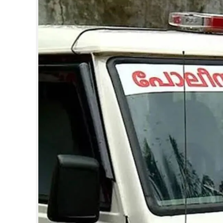
CINEMA
OPINION
PHOTOS
LIFESTYLE
SPIRITUAL
INFO+
ART
ASTRO