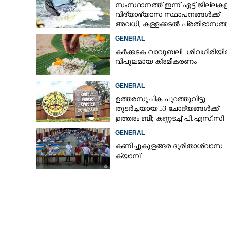
സംസ്ഥാനത്ത് ഇന്ന് എട്ട് ജില്ലക
വിദ്യാഭ്യാസ സ്ഥാപനങ്ങൾക്ക്
അവധി, കള്ളക്കടൽ പ്രതിഭാസത്
ജാഗ്രതാ നിർദ്ദേശം
GENERAL
ബോഡി ബിൽഡർ
കർക്കടക വാവുബലി: ശിവഗിരിയ
അന്വേഷണത്തി
വിപുലമായ ക്രമീകരണം
GENERAL
ഉത്തരസൂചിക പുറത്തുവിട്ടു:
തുടർച്ചയായ 53 ചോദ്യങ്ങൾക്ക്
ഉത്തരം ബി; കണ്ണടച്ച് പി.എസ്.സി
GENERAL
കണിച്ചുകുളങ്ങര ദുരിതാശ്വാസ
ക്യാമ്പ്