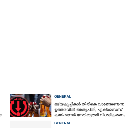
GENERAL
മദ്യകുപ്പികൾ തിരികെ വാങ്ങേണ്ടെന്ന
Share this link
ഉത്തരവിൽ അതൃപ്‌തി, എക്‌സൈസ്
യ
കമ്മിഷണർ നേരിട്ടെത്തി വിശദീകരണം
രാതി
നൽകണമെന്ന് മന്ത്രി
GENERAL