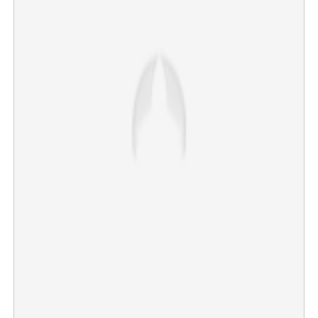
×
Share this link
Copy Link