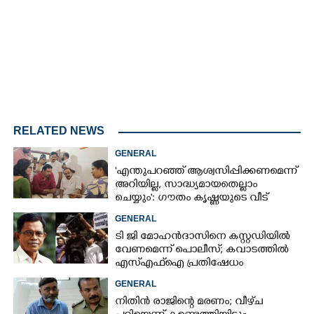
RELATED NEWS
GENERAL
'എന്തുപറഞ്ഞ് ആശ്വസിപ്പിക്കണമെന്ന്
അറിയില്ല, സാദ്ധ്യമായതെല്ലാം
ചെയ്യും': ഗൗതം കൃഷ്ണയുടെ വീട്
സന്ദർശിച്ച് മുഖ്യമന്ത്രി
GENERAL
ടി ജി മോഹൻദാസിനെ കസ്റ്റഡിയിൽ
വേണമെന്ന് പൊലീസ്; കവാടത്തിൽ
എസ്എഫ്ഐ പ്രതിഷേധം
GENERAL
നിതിൻ രാജിന്റെ മരണം; വീഴ്‌ച