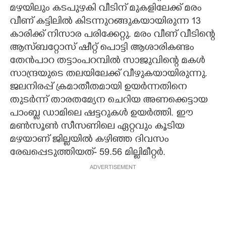
മഴയിലും കടപുഴകി വീടിന് മുകളിലേക്ക് മരം
വീണ് കട്ടിലിൽ കിടന്നുറങ്ങുകയായിരുന്ന 13
കാരിക്ക് നിസാര പരിക്കേറ്റു. മരം വീണ് വീടിന്റെ
ആസ്ബറ്റോസ് ഷീറ്റ് പൊട്ടി ആശാരികണ്ടം
തേൻപാറ തട്ടാംപറമ്പിൽ സാജുവിന്റെ മകൾ
സാന്ദ്രയുടെ തലയിലേക്ക് വീഴുകയായിരുന്നു.
ജലനിരപ്പ് ക്രമാതീതമായി ഉയർന്നതിനെ
തുടർന്ന് താരതമ്യേന ചെറിയ അണക്കെട്ടായ
പാംബ്ല ഡാമിലെ ഷട്ടറുകൾ ഉയ‌ർത്തി. ഈ
മൺസൂൺ സീസണിലെ ഏറ്റവും കൂടിയ
മഴയാണ് ജില്ലയിൽ കഴിഞ്ഞ ദിവസം
രേഖപ്പെടുത്തിയത്- 59.56 മില്ലിമീറ്റർ.
ADVERTISEMENT