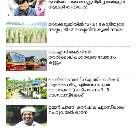
മന്ത്രിയെ വരെ വെല്ലുവിളിച്ച അർജുൻ
ആയങ്കി തുറുങ്കിൽ
മഴക്കെടുതിയിൽ 127.61 കോടിയുടെ
നഷ്ടം , 9332 ഹെക്ടറിൽ കൃഷി നാശം
കെ.എസ്.ആർ.ടി.സി :
താൽക്കാലികക്കാരുടെ വേതനം
കൂട്ടും
പെരിഞ്ഞനത്തിന് എന്ത് പവർക്കട്ട്,​
ആയിരം വീടുകളിൽ സോളാർ
വൈദ്യുതി  ഉത്പാദനം 3.15
മെഗാവാട്ടിലേക്ക്
ഉമ്മൻ ചാണ്ടി കാർഷിക പുരസ്‌കാരം
ചെറുവയൽ രാമന്