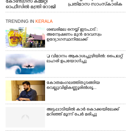
കോൺഗ്രസ് കമ്മിറ്റി
പ്രതിമാസ സാംസ്കാരിക
ഓഫീസിൽ മന്ത്രി റോജി
പരിപാടിയുടെ ഭാഗമായി
എം ജോണിന്
ടി.ഡി റോഡിലെ ഭാരതീയ
വിദ്യാഭവൻ സർദാർ
TRENDING IN
KERALA
പട്ടേൽ സഭാഗൃഹത്തിൽ
ശബരിമല നെയ്യ് ഇടപാട് :
എം. അക്ഷതയുടെ
അന്വേഷണം മുൻ ദേവസ്വം
നേതൃത്വത്തിൽ
ഉദ്യോഗസ്ഥനിലേക്ക്
അവതരിപ്പിച്ച ലയ നമൻ
കഥക് നൃത്തത്തിൽ നിന്ന്
 വിമാനം ആകാശച്ചുഴിയിൽ: പൈലറ്റ്
ലഹരി ഉപയോഗിച്ചു
കോതമംഗലത്ത് തുടങ്ങിയ
വെല്ലുവിളി കണ്ണൂരിൽ ശൂ...
അട്ടപ്പാടിയിൽ കാർ കൊക്കയിലേക്ക്
മറിഞ്ഞ് മൂന്ന് പേർ മരിച്ചു