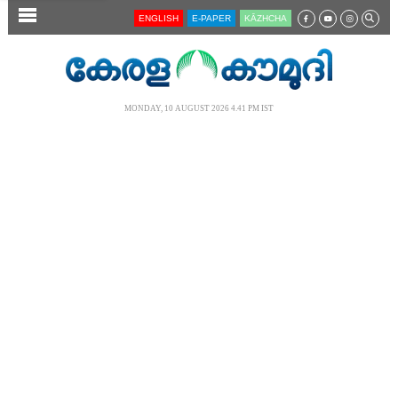
SECTIONS
ENGLISH
E-PAPER
KĀZHCHA
HOME
LATEST
MONDAY, 10 AUGUST 2026 4.41 PM IST
AUDIO
NOTIFIED NEWS
POLL
KERALA
LOCAL
NEWS 360
CASE DIARY