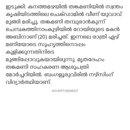
ഇടുക്കി: കനത്തമഴയിൽ തങ്കമണിയിൽ സ്വന്തം
CARTOONS
കൃഷിയിടത്തിലെ ചെക്ഡാമിൽ വീണ് യുവാവ്
മുങ്ങി മരിച്ചു. തങ്കമണി തമ്പുരാൻകുന്ന്
LITERATURE
ചെമ്പകത്തിനാംകുഴിയിൽ റോയിയുടെ മകൻ
അബിനാണ് (20) മരിച്ചത്. ഇന്നലെ രാത്രി ഏഴ്
ZOOM
മണിയോടെ സുഹൃത്തിനൊപ്പം
കുളിക്കുന്നതിനിടെ
മുങ്ങിപ്പോവുകയായിരുന്നു. മൃതദേഹം
CONTACT US
തങ്കമണി സഹകരണ ആശുപത്രി
മോർച്ചറിയിൽ. ബംഗളൂരുവിരിൽ നഴ്സിംഗ്
വിദ്യാർത്ഥിയാണ്.
ADVERTISEMENT