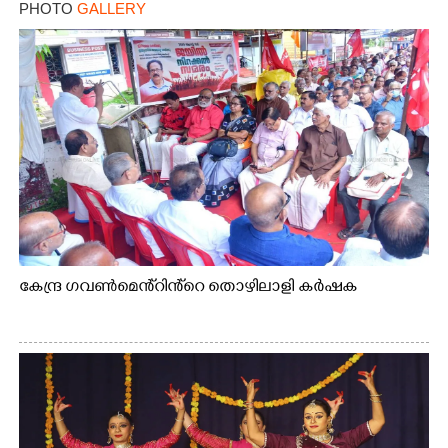
PHOTO
GALLERY
കേന്ദ്ര ഗവൺമെൻ്റിൻ്റെ തൊഴിലാളി കർഷക