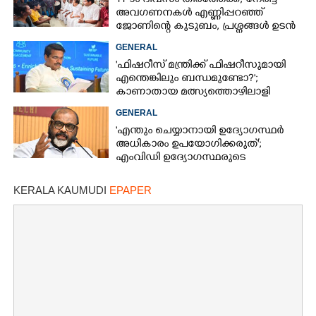
11-ാം ദിവസം തീരത്തേക്ക്; നേരിട്ട
അവഗണനകൾ എണ്ണിപ്പറഞ്ഞ്
ജോണിന്റെ കുടുബം,​ പ്രശ്നങ്ങൾ ഉടൻ
പരിഹരിക്കുമെന്ന് മന്ത്രിമാർ
GENERAL
'ഫിഷറീസ് മന്ത്രിക്ക് ഫിഷറീസുമായി
എന്തെങ്കിലും ബന്ധമുണ്ടോ?';
കാണാതായ മത്സ്യത്തൊഴിലാളി
ജോണിന്റെ മകൾ
GENERAL
'എന്തും ചെയ്യാനായി ഉദ്യോഗസ്ഥർ
അധികാരം ഉപയോഗിക്കരുത്';
എംവിഡി ഉദ്യോഗസ്ഥരുടെ
സസ്‌പെൻഷൻ ശിക്ഷയല്ലെന്ന് മന്ത്രി
KERALA KAUMUDI
EPAPER