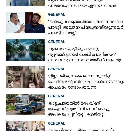
പറ്റിയെന്ന് കണ്ടെത്തിയിട്ടും
ഡിവൈഎസ്‌പിയെ എന്തുകൊണ്ട്
സസ്‌പെൻഡ് ചെയ്തില്ലെന്ന്
GENERAL
ഹൈക്കോടതി
'അർജുൻ ആയങ്കിയോ, അവനാണോ
പാർട്ടി, അവനെ പിന്തുണയ്‌ക്കുന്നവർ
പാർട്ടിക്കാരല്ല'
GENERAL
ചക്രവാതച്ചുഴി രൂപപ്പെട്ടു,
ന്യൂനമർദ്ദമായി ശക്തി പ്രാപിക്കാൻ
സാദ്ധ്യത; സംസ്ഥാനത്ത് വീണ്ടും മഴ
വരുന്നു
GENERAL
ജില്ലാ ശിശുസംരക്ഷണ യൂണിറ്റ്
ഓഫീസിന്റെ സീലിംഗ് തകർന്നുവീണു;
അപകടം രണ്ടാം തവണ
GENERAL
കാട്ടുപാതയിൽ മരം വീണ്
കെഎസ്‌ആർടിസി ബസ് പെട്ടു,
അപകടം പുലിയും കരടിയും
ഇറങ്ങുന്നിടത്ത്, പിന്നെ നടന്നത്
GENERAL