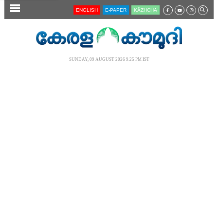
SECTIONS
ENGLISH
E-PAPER
KĀZHCHA
HOME
LATEST
SUNDAY, 09 AUGUST 2026 9.25 PM IST
AUDIO
NOTIFIED NEWS
POLL
KERALA
LOCAL
NEWS 360
CASE DIARY