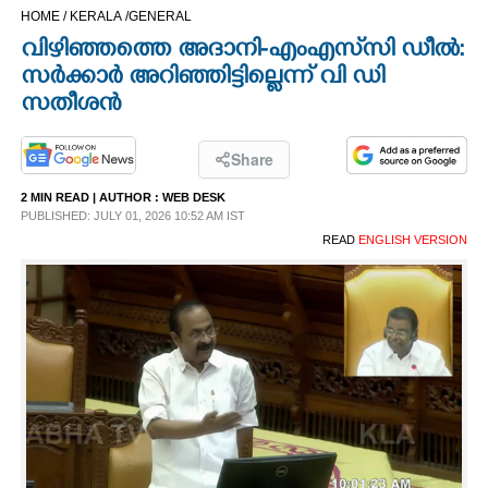
HOME /
KERALA /
GENERAL
CINEMA
വിഴിഞ്ഞത്തെ അദാനി-എംഎസ്‌സി ഡീൽ:
സർക്കാർ അറിഞ്ഞിട്ടില്ലെന്ന് വി ഡി
OPINION
സതീശൻ
PHOTOS
Share
2 MIN READ
| AUTHOR :
WEB DESK
LIFESTYLE
PUBLISHED: JULY 01, 2026 10:52 AM IST
READ
ENGLISH VERSION
SPIRITUAL
INFO+
ART
ASTRO