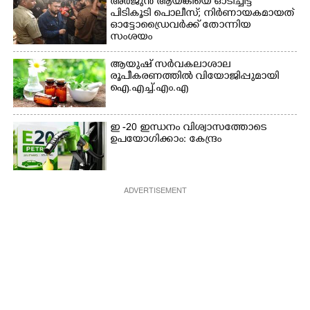
അർജുൻ ആയങ്കിയെ ഓടിച്ചിട്ട്
പിടികൂടി പൊലീസ്; നിർണായകമായത്
ഓട്ടോഡ്രൈവർക്ക് തോന്നിയ
സംശയം
ആയുഷ് സർവകലാശാല
രൂപീകരണത്തിൽ വിയോജിപ്പുമായി
ഐ.എച്ച്.എം.എ
ഇ -20 ഇന്ധനം വിശ്വാസത്തോടെ
ഉപയോഗിക്കാം: കേന്ദ്രം
ADVERTISEMENT