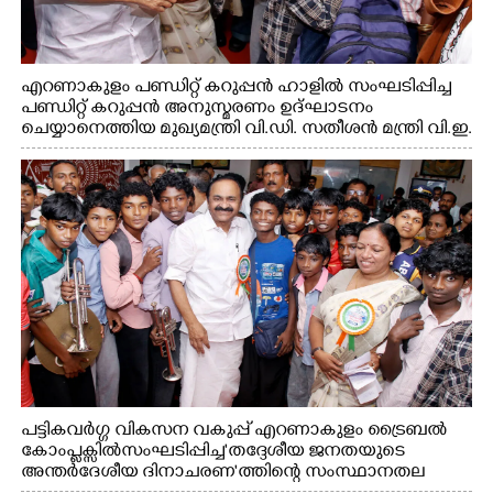
എറണാകുളം പണ്ഡിറ്റ് കറുപ്പൻ ഹാളിൽ സംഘടിപ്പിച്ച
പണ്ഡിറ്റ് കറുപ്പൻ അനുസ്മരണം ഉദ്ഘാടനം
ചെയ്യാനെത്തിയ മുഖ്യമന്ത്രി വി.ഡി. സതീശൻ മന്ത്രി വി.ഇ.
അബ്ദുൽ ഗഫൂർ ഹൈബി ഈഡൻ എം.പി
എന്നിവരുമായി സൗഹൃദ സംഭാഷണത്തിൽ
പട്ടികവർഗ്ഗ വികസന വകുപ്പ് എറണാകുളം ട്രൈബൽ
കോംപ്ലക്സിൽ സംഘടിപ്പിച്ച "തദ്ദേശീയ ജനതയുടെ
അന്തർദേശീയ ദിനാചരണ"ത്തിന്റെ സംസ്ഥാനതല