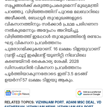
സ്വപ്നങ്ങൾക്ക് കരുത്തുപകരുമെന്ന് മുഖ്യമന്ത്രി
പറഞ്ഞു. വിഴിഞ്ഞത്തിന് പുറമെ മലബാറിലെ
അഴീക്കൽ, ബേപ്പൂർ തുറമുഖങ്ങളുടെ
വികസനത്തിനും സർക്കാർ പ്രഥമ പരിഗണന
നൽകുമെന്നും അദ്ദേഹം അറിയിച്ചു.
വിഴിഞ്ഞത്ത് ഇപ്പോൾ തുറമുഖത്തിന്റെ രണ്ടാം
ഘട്ട വികസന പ്രവർത്തനം
പുരോഗമിക്കുകയാണ്. 16 ലക്ഷം ടിഇയുവാണ്
(ട്വന്റി ഫൂട്ട് ഇക്വിലന്റ് യൂണിറ്റ്)​ നിലവിലെ
കണ്ടെയ്നർ കൈകാര്യ ശേഷി. 2028
ഡിസംബറിൽ വികസന പ്രവർത്തനം
പൂർത്തിയാകുന്നതോടെ ഇത് 3.5 മടങ്ങ്
ഉയർന്ന് 57 ലക്ഷം ടിഇയു ആകും.
RELATED TOPICS:
VIZHINJAM PORT
,
ADANI MSC DEAL
,
VD
SATHEESAN
,
VIZHINJAM NEWS
,
VIZHINJAM SEA PORT