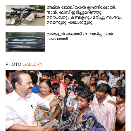
അമിത ജോലിയാൽ ഉറങ്ങിപ്പോയി,
ട്രാൻ. ബസ് ഇടിച്ചുമറിഞ്ഞു
ഡ്രൈവറും കണ്ടക്ടറും മരിച്ചു സംഭവം
മൈസൂരു -ബെംഗളൂരു
ദേശീയപാതയിൽ 20 പേർക്ക് പരിക്ക്,
നാലു പേരുടെ നില ഗുരുതരം
അർജുൻ ആയങ്കി സഞ്ചരിച്ച കാർ
കണ്ടെത്തി
PHOTO
GALLERY