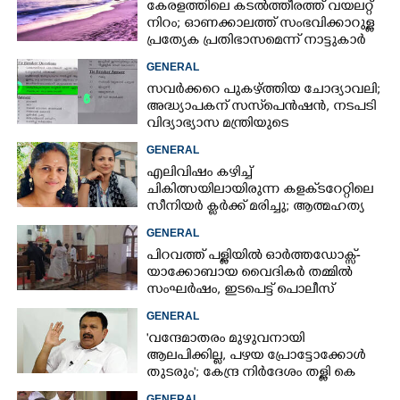
കേരളത്തിലെ കടൽത്തീരത്ത് വയലറ്റ്
നിറം; ഓണക്കാലത്ത് സംഭവിക്കാറുള്ള
പ്രത്യേക പ്രതിഭാസമെന്ന് നാട്ടുകാർ
GENERAL
സവർക്കറെ പുകഴ്ത്തിയ ചോദ്യാവലി;
അദ്ധ്യാപകന് സസ്‌പെൻഷൻ, നടപടി
വിദ്യാഭ്യാസ മന്ത്രിയുടെ
നിർദേശപ്രകാരം
GENERAL
എലിവിഷം കഴിച്ച്
ചികിത്സയിലായിരുന്ന കളക്‌ടറേറ്റിലെ
സീനിയർ ക്ലർക്ക് മരിച്ചു; ആത്മഹത്യ
സ്ഥലംമാറ്റത്തിൽ മനംനൊന്തെന്ന്
GENERAL
സംശയം
പിറവത്ത് പള്ളിയിൽ ഓർത്തഡോക്സ്-
യാക്കോബായ വൈദികർ തമ്മിൽ
സംഘർഷം, ഇടപെട്ട് പൊലീസ്
GENERAL
'വന്ദേമാതരം മുഴുവനായി
ആലപിക്കില്ല, പഴയ പ്രോട്ടോക്കോൾ
തുടരും'; കേന്ദ്ര നിർദേശം തള്ളി കെ
മുരളീധരൻ
GENERAL