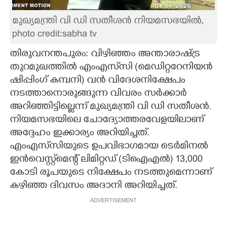
CARTOONS
മുഖ്യമന്ത്രി വി ഡി സതീശൻ നിയമസഭയിൽ,
photo credit:sabha tv
LITERATURE
തിരുവനന്തപുരം: വിഴിഞ്ഞം അന്താരാഷ്ട്ര
തുറമുഖത്തിൽ എംഎസ്‌സി (മെഡിറ്ററേനിയൻ
ZOOM
ഷിപ്പിംഗ് കമ്പനി)​ വൻ വിദേശനിക്ഷേപം
നടത്താനൊരുങ്ങുന്ന വിവരം സർക്കാർ
അറിഞ്ഞിട്ടില്ലെന്ന് മുഖ്യമന്ത്രി വി ഡി സതീശൻ.
CONTACT US
നിയമസഭയിലെ ചോദ്യോത്തരവേളയിലാണ്
അദ്ദേഹം ഇക്കാര്യം അറിയിച്ചത്.
എംഎസ്‌സിയുടെ ഉപവിഭാഗമായ ടെർമിനൽ
ഇൻവെസ്റ്റ്മെന്റ് ലിമിറ്റഡ് (ടിഐഎൽ)​ 13,000
കോടി രൂപയുടെ നിക്ഷേപം നടത്തുമെന്നാണ്
കഴിഞ്ഞ ദിവസം അദാനി അറിയിച്ചത്.
ADVERTISEMENT