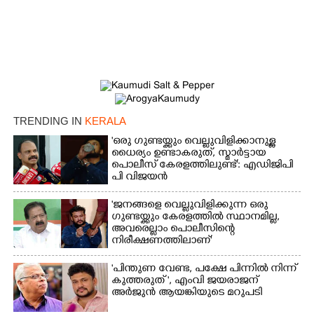
TRENDING IN
KERALA
'ഒരു ഗുണ്ടയ്ക്കും വെല്ലുവിളിക്കാനുള്ള
ധൈര്യം ഉണ്ടാകരുത്, സ്മാർട്ടായ
പൊലീസ് കേരളത്തിലുണ്ട്': എഡിജിപി
പി വിജയൻ
'ജനങ്ങളെ വെല്ലുവിളിക്കുന്ന ഒരു
ഗുണ്ടയ്ക്കും കേരളത്തിൽ സ്ഥാനമില്ല,​
അവരെല്ലാം പൊലീസിന്റെ
നിരീക്ഷണത്തിലാണ്'
"പിന്തുണ വേണ്ട,​ പക്ഷേ പിന്നിൽ നിന്ന്
കുത്തരുത് ", എംവി ജയരാജന്
അർജുൻ ആയങ്കിയുടെ മറുപടി