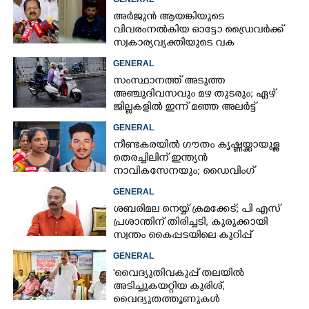
അർജുൻ ആയങ്കിയുടെ
വിവരംനൽകിയ ഓട്ടോ ഡ്രൈവർക്ക്
സ്വകാര്യവ്യക്തിയുടെ വക
പാരിതോഷികം: മന്ത്രി രമേശ്
GENERAL
ചെന്നിത്തല
സംസ്ഥാനത്ത് അടുത്ത
അ‌ഞ്ചുദിവസവും മഴ തുടരും; ഏഴ്
ജില്ലകളിൽ ഇന്ന് മഞ്ഞ അലർട്ട്
GENERAL
നീണ്ടകരയിൽ ഗൗതം കൃഷ്ണയ്ക്കായുള്ള
തെരച്ചിലിന് ഇന്ത്യൻ
നാവികസേനയും; ഡൈവിംഗ്
ആരംഭിച്ചു
GENERAL
ശബരിമല നെയ്യ് ക്രമക്കേട്; പി എസ്
പ്രശാന്തിന് തിരിച്ചടി, കുരുക്കായി
സ്വന്തം കൈപ്പടയിലെ കുറിപ്പ്
GENERAL
×
'വൈദ്യുതിവകുപ്പ് തലയിൽ
Share this link
അടിച്ചുകയറ്റിയ കുരിശ്‌,
വൈദ്യുതത്തൂണുകൾ