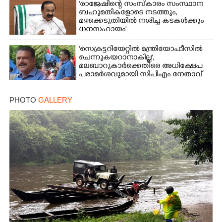
'രാജേഷിന്റെ സംസ്കാരം സംസ്ഥാന
ബഹുമതികളോടെ നടത്തും,
മഴക്കെടുതിയിൽ നശിച്ച കടകൾക്കും
ധനസഹായം'
'സെക്രട്ടറിയേറ്റിൽ മന്ത്രിയോഫീസിൽ
ചെന്നുകയറാനാകില്ല',
മലബാറുകാർക്കെതിരെ അധിക്ഷേപ
പരാമർശവുമായി സിപിഎം നേതാവ്‌
PHOTO
GALLERY