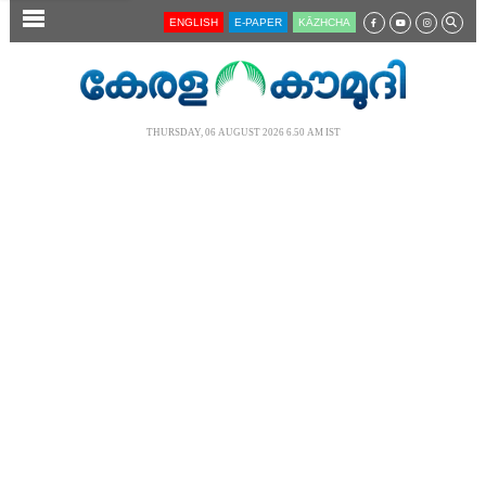
SECTIONS
ENGLISH
E-PAPER
KĀZHCHA
HOME
LATEST
THURSDAY, 06 AUGUST 2026 6.50 AM IST
AUDIO
NOTIFIED NEWS
POLL
KERALA
LOCAL
NEWS 360
CASE DIARY