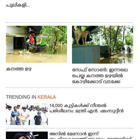
പുലികളി...
കനത്ത മഴ
സേഫ് സോൺ: ഇന്നലെ
പെയ്ത കനത്ത മഴയിൽ
കോഴിക്കോട് വടക്കേ
വയലിൽ വെള്ളം
കയറിയതിനെ തുടർന്ന്
TRENDING IN
KERALA
വീട്ടുസാധനങ്ങളുമായി
വെള്ളത്തിലൂടെ
14,000 കുട്ടികൾക്ക് നീന്തൽ
പരിശീലനം: മന്ത്രി എൻ. ഷംസുദ്ദീൻ
നടന്നുവരുന്നവരെ
മതിലിനു മുകളിൽ നോക്കി
നിൽക്കുന്ന
നായ. ഫോട്ടോ: കെ.വിശ്വജി
അനിൽ മേനോൻ ഇന്ന്
ത്ത്