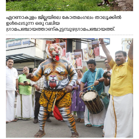
എറണാകുളം ജില്ലയിലെ കോതമംഗലം താലൂക്കിൽ
ഉൾപ്പെടുന്ന ഒരു വലിയ
ഗ്രാമപഞ്ചായത്താണ് കുട്ടമ്പുഴ ഗ്രാമ പഞ്ചായത്ത്.
ആദിവാസി ഊരുകളായ വെള്ളാരംകുത്ത്, കത്തിപ്പാറ,
ഉറിയംപെട്ടി, തേക്കല്ല്, വെട്ടിക്കല്ല്, മഞ്ചപ്പാറ എന്നീ ആറു
സ്ഥലങ്ങളിലേക്കുള്ള പ്രധാന സഞ്ചാര മാർഗമാണ് ഈ
കാണുന്ന കടത്ത് വള്ളം