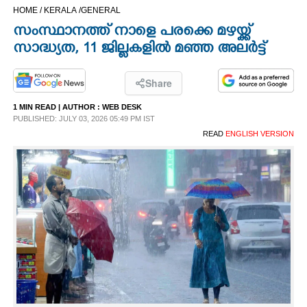
HOME /
KERALA /
GENERAL
CINEMA
സംസ്ഥാനത്ത് നാളെ പരക്കെ മഴയ്ക്ക്
സാദ്ധ്യത,​ 11 ജില്ലകളിൽ മഞ്ഞ അലർട്ട്
OPINION
Share
PHOTOS
1 MIN READ
| AUTHOR :
WEB DESK
PUBLISHED: JULY 03, 2026 05:49 PM IST
LIFESTYLE
READ
ENGLISH VERSION
SPIRITUAL
INFO+
ART
ASTRO