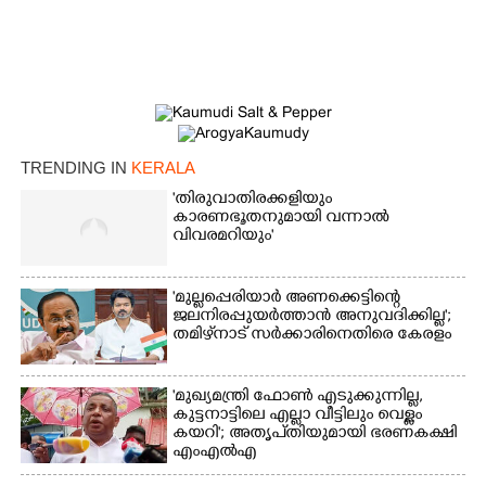
TRENDING IN
KERALA
'തിരുവാതിരക്കളിയും
കാരണഭൂതനുമായി വന്നാൽ
വിവരമറിയും '
'മുല്ലപ്പെരിയാർ അണക്കെട്ടിന്റെ
ജലനിരപ്പുയർത്താൻ അനുവദിക്കില്ല';
തമിഴ്‌നാട് സർക്കാരിനെതിരെ കേരളം
'മുഖ്യമന്ത്രി ഫോൺ എടുക്കുന്നില്ല,
കുട്ടനാട്ടിലെ എല്ലാ വീട്ടിലും വെള്ളം
കയറി'; അതൃപ്‌തിയുമായി ഭരണകക്ഷി
എംഎൽഎ