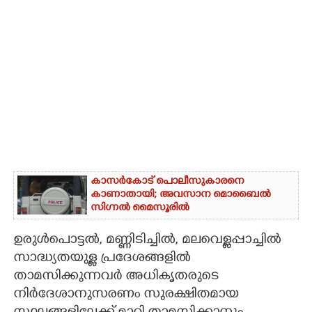
കാസർകോട് പൊലീസുകാരനെ
കാണാതായി; അവസാന മൊബൈൽ
സിഗ്നൽ മൈസൂരിൽ
ഉരുൾപൊട്ടൽ, മണ്ണിടിച്ചിൽ, മലവെള്ളപ്പാച്ചിൽ
സാദ്ധ്യതയുള്ള പ്രദേശങ്ങളിൽ
താമസിക്കുന്നവർ അധികൃതരുടെ
നിർദേശാനുസരണം സുരക്ഷിതമായ