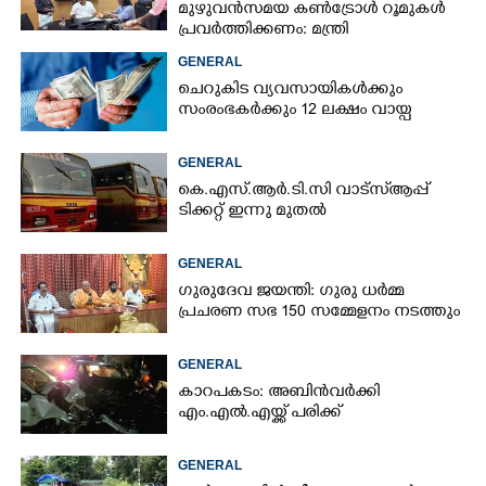
മുഴുവൻസമയ കൺട്രോൾ റൂമുകൾ
പ്രവർത്തിക്കണം: മന്ത്രി
GENERAL
ചെറുകിട വ്യവസായികൾക്കും
സംരംഭകർക്കും 12 ലക്ഷം വായ്പ
GENERAL
കെ.എസ്.ആർ.ടി.സി വാട്സ്ആപ്പ്
ടിക്കറ്റ് ഇന്നു മുതൽ
GENERAL
ഗുരുദേവ ജയന്തി: ഗുരു ധർമ്മ
പ്രചരണ സഭ 150 സമ്മേളനം നടത്തും
GENERAL
കാറപകടം: അബിൻവർക്കി
എം.എൽ.എയ്ക്ക് പരിക്ക്
GENERAL