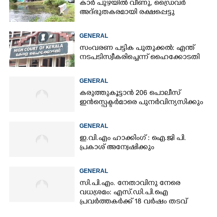
കാർ പുഴയിൽ വീണു, ഡ്രെെവർ
അദ്ഭുതകരമായി രക്ഷപ്പെട്ടു
GENERAL
സംവരണ പട്ടിക പുതുക്കൽ: എന്ത്
നടപടി സ്വീകരിച്ചെന്ന് ഹൈക്കോടതി
GENERAL
കരുത്തുകൂട്ടാൻ 206 പൊലീസ്
ഇൻസ്പെക്ടർമാരെ പുനർവിന്യസിക്കും
GENERAL
ഇ.വി.എം ഹാക്കിംഗ് : ഐ.ജി പി.
പ്രകാശ് അന്വേഷിക്കും
GENERAL
സി.പി.എം. നേതാവിനു നേരെ
വധശ്രമം: എസ്.ഡി.പി.ഐ
പ്രവർത്തകർക്ക് 18 വർഷം തടവ്