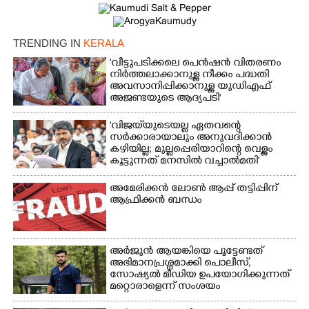
TRENDING IN
KERALA
'വീട്ടുപടിക്കലെ പെൻഷൻ വിതരണം
നിർത്തലാക്കാനുള്ള നീക്കം പദ്ധതി
അവസാനിപ്പിക്കാനുള്ള യുഡിഎഫ്
അജണ്ടയുടെ ആദ്യപടി'
'വിജയ്‌യുടെയല്ല ഏതവന്റെ
സർക്കാരായാലും അനുവദിക്കാൻ
കഴിയില്ല; മുല്ലപ്പെരിയാറിന്റെ വെള്ളം
കൂട്ടുന്നത് മനസിൽ വച്ചാൽമതി'
അമേരിക്കൻ ലോൺ ആപ്പ് തട്ടിപ്പിന്
ആഫ്രിക്കൻ ബന്ധം
അർജുൻ ആയങ്കിയെ പൂട്ടേണ്ടത്
അഭിമാനപ്രശ്നമാക്കി പൊലീസ്,
സാേഷ്യൽ മീഡിയ ഉപയോഗിക്കുന്നത്
മറ്റൊരാളെന്ന് സംശയം