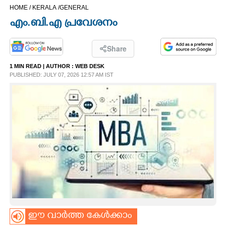
HOME /
KERALA /
GENERAL
CINEMA
എം.ബി.എ പ്രവേശനം
OPINION
Share
1 MIN READ
| AUTHOR :
WEB DESK
PHOTOS
PUBLISHED: JULY 07, 2026 12:57 AM IST
LIFESTYLE
SPIRITUAL
INFO+
ART
ASTRO
ഈ വാർത്ത കേൾക്കാം