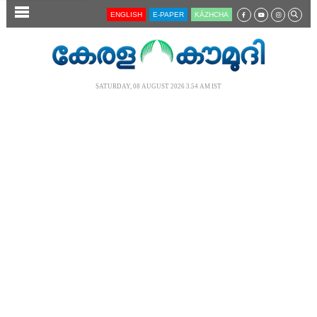
SECTIONS
ENGLISH
E-PAPER
KĀZHCHA
HOME
LATEST
SATURDAY, 08 AUGUST 2026 3.54 AM IST
AUDIO
NOTIFIED NEWS
POLL
KERALA
LOCAL
NEWS 360
CASE DIARY