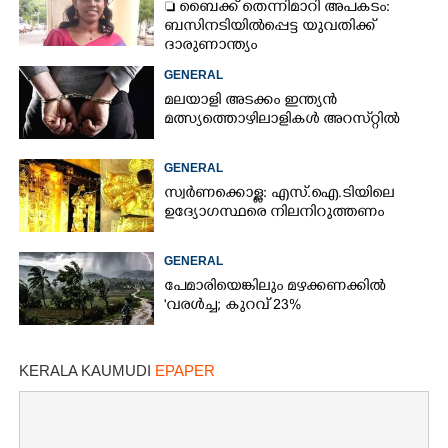
 ബൈക്ക് തെന്നിമാറി അപകടം:
ബസിനടിയിൽപ്പെട്ട യുവതിക്ക്
ദാരുണാന്ത്യം
GENERAL
മലയാളി അടക്കം ഇന്ത്യൻ
മത്സ്യത്തൊഴിലാളികൾ അറസ്‌റ്റിൽ
GENERAL
സ്വർണക്കൊള്ള: എസ്.ഐ.ടിയിലെ
ഉദ്യോഗസ്ഥരെ നിലനിറുത്തണം
GENERAL
പേമാരിയെങ്കിലും മഴക്കണക്കിൽ
'വരൾച്ച; കുറവ് 23%
KERALA KAUMUDI
EPAPER