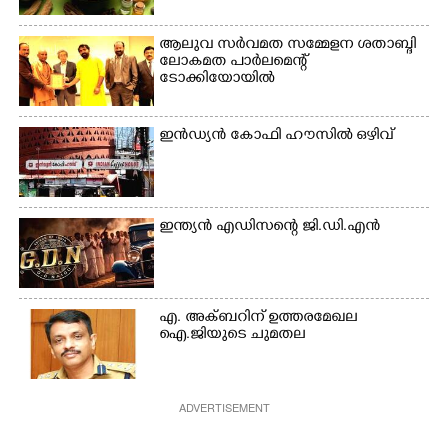
ആലുവ സർവമത സമ്മേളന ശതാബ്ദി
ലോകമത പാർലമെന്റ്
ടോക്കിയോയിൽ
ഇൻഡ്യൻ കോഫി ഹൗസിൽ ഒഴിവ്
ഇന്ത്യൻ എഡിസന്റെ ജി.ഡി.എൻ
എ. അക്ബറിന് ഉത്തരമേഖല
ഐ.ജിയുടെ ചുമതല
ADVERTISEMENT