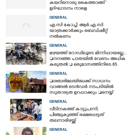
കയറിനൊരു കൈത്താങ്ങ് '
ഉദ്ഘാടനം നാളെ
GENERAL
എ.സി കോച്ച്: ആർ.എ.സി
യാത്രക്കാർക്കും ബെഡ്ഷീറ്റ്
നൽകണം
GENERAL
മഴയത്ത് റോഡിലൂടെ മിന്നിപ്പായല്ലേ...
നനഞ്ഞ പാതയിൽ വേണം അധിക
കരുതൽ  ഒരുമാസത്തിനിടെ 85
അപകടം
GENERAL
ശബരിമലയിലേക്ക് സാധനം
വാങ്ങൽ ടെൻ‌ഡർ നടപടിയിൽ
സുതാര്യത ഉറപ്പാക്കും നെയ്യ്
ക്രമക്കേടിൽ തുടരന്വേഷണം
GENERAL
വീടിനകത്ത് കാട്ടുപന്നി;
പിഞ്ചുകുഞ്ഞ് രക്ഷപ്പെട്ടത്
തലനാരിഴയ്ക്ക്
GENERAL