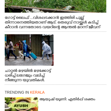
ഗോട്ട് ലൈഫ് ...വിശപ്പടക്കാൻ ഇത്തിരി പുല്ല്
തിന്നാനെത്തിയതാണ് ആട്. തെരുവ് നായ്ക്കൾ കടിച്ച്
കീറാൻ വന്നതോടെ വയറിന്റെ ആന്തൽ മറന്ന് ജീവന്
വേണ്ടിയായി ഓട്ടം. എറണാകുളം വാത്തുരുത്തിയിൽ
നിന്നുള്ള കാഴ്ച
ചാറ്റൽ മഴയിൽ മഴക്കോട്ട്
ധരിച്ച് ലഗേജും വലിച്ച്
നീങ്ങുന്ന യുവതികൾ.
എറണാകുളം മേനകയിൽ
നിന്നുള്ള കാഴ്ച
TRENDING IN
KERALA
ആയുഷ് യൂണി: എതിർപ്പ് ശക്തം