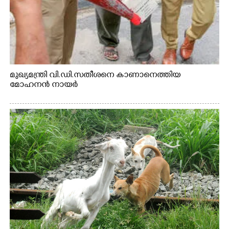
മുഖ്യമന്ത്രി വി.ഡി.സതീശനെ കാണാനെത്തിയ
മോഹനൻ നായർ