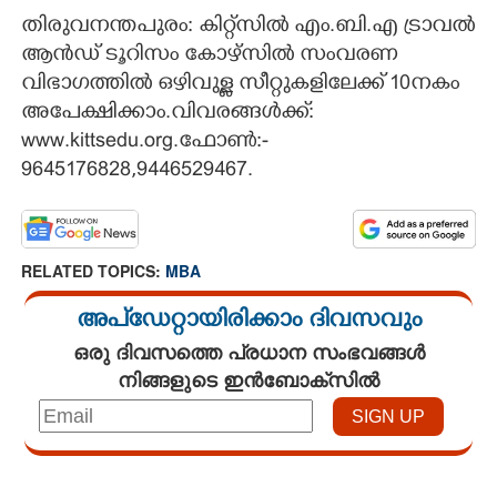
തിരുവനന്തപുരം: കിറ്റ്സിൽ എം.ബി.എ ട്രാവൽ
CARTOONS
ആൻഡ് ടൂറിസം കോഴ്സിൽ സംവരണ
വിഭാഗത്തിൽ ഒഴിവുള്ള സീറ്റുകളിലേക്ക് 10നകം
LITERATURE
അപേക്ഷിക്കാം.വിവരങ്ങൾക്ക്:
www.kittsedu.org.ഫോൺ:-
ZOOM
9645176828,9446529467.
CONTACT US
RELATED TOPICS:
MBA
അപ്ഡേറ്റായിരിക്കാം ദിവസവും
ഒരു ദിവസത്തെ പ്രധാന സംഭവങ്ങൾ
നിങ്ങളുടെ ഇൻബോക്സിൽ
Loaded
:
4.00%
/