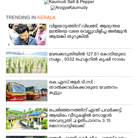
TRENDING IN
KERALA
വിളയാട്ടത്തിന് വിലങ്ങ്, ആഭ്യന്തര
മന്ത്രിയെ വരെ വെല്ലുവിളിച്ച അർജുൻ
ആയങ്കി തുറുങ്കിൽ
മഴക്കെടുതിയിൽ 127.61 കോടിയുടെ
നഷ്ടം , 9332 ഹെക്ടറിൽ കൃഷി നാശം
കെ.എസ്.ആർ.ടി.സി :
താൽക്കാലികക്കാരുടെ വേതനം
കൂട്ടും
പെരിഞ്ഞനത്തിന് എന്ത് പവർക്കട്ട്,​
ആയിരം വീടുകളിൽ സോളാർ
വൈദ്യുതി  ഉത്പാദനം 3.15
മെഗാവാട്ടിലേക്ക്