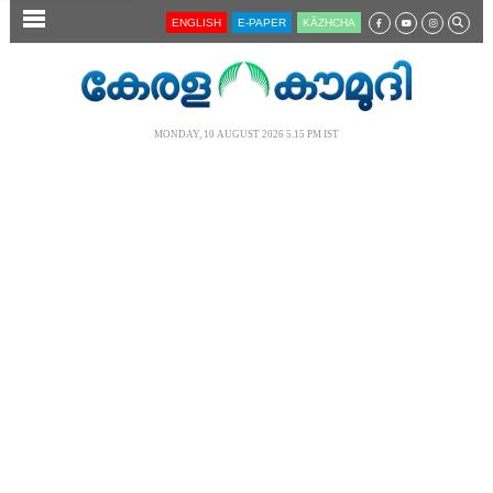
SECTIONS
ENGLISH
E-PAPER
KĀZHCHA
HOME
LATEST
MONDAY, 10 AUGUST 2026 5.15 PM IST
AUDIO
NOTIFIED NEWS
POLL
KERALA
LOCAL
NEWS 360
CASE DIARY