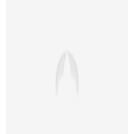
×
Share this link
Copy Link