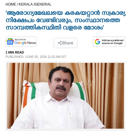
HOME /
KERALA /
GENERAL
CINEMA
'ആരോഗ്യമേഖലയെ കരകയറ്റാൻ സ്വകാര്യ
നിക്ഷേപം വേണ്ടിവരും, സംസ്ഥാനത്തെ
OPINION
സാമ്പത്തികസ്ഥിതി വളരെ മോശം'
PHOTOS
Share
1 MIN READ
LIFESTYLE
PUBLISHED: JUNE 05, 2026 11:02 AM IST
SPIRITUAL
INFO+
ART
ASTRO