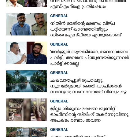
വേണമെന്ന് പൊലീസ്; കവാടത്തിൽ
എസ്എഫ്ഐ പ്രതിഷേധം
GENERAL
നിതിൻ രാജിന്റെ മരണം; വീഴ്‌ച
പറ്റിയെന്ന് കണ്ടെത്തിയിട്ടും
ഡിവൈഎസ്‌പിയെ എന്തുകൊണ്ട്
സസ്‌പെൻഡ് ചെയ്തില്ലെന്ന്
GENERAL
ഹൈക്കോടതി
'അർജുൻ ആയങ്കിയോ, അവനാണോ
പാർട്ടി, അവനെ പിന്തുണയ്‌ക്കുന്നവർ
പാർട്ടിക്കാരല്ല'
GENERAL
ചക്രവാതച്ചുഴി രൂപപ്പെട്ടു,
ന്യൂനമർദ്ദമായി ശക്തി പ്രാപിക്കാൻ
സാദ്ധ്യത; സംസ്ഥാനത്ത് വീണ്ടും മഴ
വരുന്നു
GENERAL
ജില്ലാ ശിശുസംരക്ഷണ യൂണിറ്റ്
ഓഫീസിന്റെ സീലിംഗ് തകർന്നുവീണു;
അപകടം രണ്ടാം തവണ
GENERAL