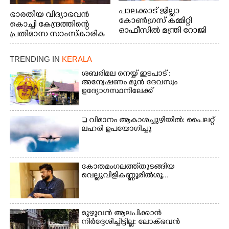
പാലക്കാട് ജില്ലാ
ഭാരതീയ വിദ്യാഭവൻ
കോൺഗ്രസ് കമ്മിറ്റി
കൊച്ചി കേന്ദ്രത്തിന്റെ
ഓഫീസിൽ മന്ത്രി റോജി
പ്രതിമാസ സാംസ്കാരിക
എം ജോണിന്
പരിപാടിയുടെ ഭാഗമായി
ടി.ഡി റോഡിലെ ഭാരതീയ
TRENDING IN
KERALA
വിദ്യാഭവൻ സർദാർ
പട്ടേൽ സഭാഗൃഹത്തിൽ
ശബരിമല നെയ്യ് ഇടപാട് :
എം. അക്ഷതയുടെ
അന്വേഷണം മുൻ ദേവസ്വം
ഉദ്യോഗസ്ഥനിലേക്ക്
നേതൃത്വത്തിൽ
അവതരിപ്പിച്ച ലയ നമൻ
കഥക് നൃത്തത്തിൽ നിന്ന്
 വിമാനം ആകാശച്ചുഴിയിൽ: പൈലറ്റ്
ലഹരി ഉപയോഗിച്ചു
കോതമംഗലത്ത് തുടങ്ങിയ
വെല്ലുവിളി കണ്ണൂരിൽ ശൂ...
മുഴുവൻ ആലപിക്കാൻ
നിർദ്ദേശിച്ചിട്ടില്ല: ലോക്ഭവൻ