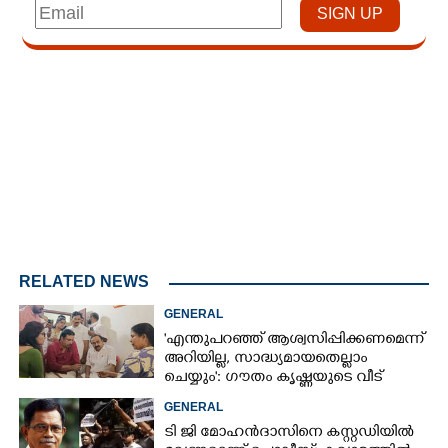
Loaded
:
4.00%
/
Unmute
RELATED NEWS
GENERAL
'എന്തുപറഞ്ഞ് ആശ്വസിപ്പിക്കണമെന്ന്
അറിയില്ല, സാദ്ധ്യമായതെല്ലാം
ചെയ്യും': ഗൗതം കൃഷ്ണയുടെ വീട്
സന്ദർശിച്ച് മുഖ്യമന്ത്രി
GENERAL
ടി ജി മോഹൻദാസിനെ കസ്റ്റഡിയിൽ