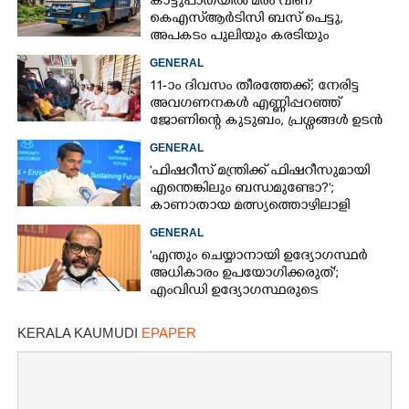
കാട്ടുപാതയിൽ മരം വീണ്
കെഎസ്‌ആർടിസി ബസ് പെട്ടു,
അപകടം പുലിയും കരടിയും
ഇറങ്ങുന്നിടത്ത്, പിന്നെ നടന്നത്
GENERAL
11-ാം ദിവസം തീരത്തേക്ക്; നേരിട്ട
അവഗണനകൾ എണ്ണിപ്പറഞ്ഞ്
ജോണിന്റെ കുടുബം,​ പ്രശ്നങ്ങൾ ഉടൻ
പരിഹരിക്കുമെന്ന് മന്ത്രിമാർ
GENERAL
'ഫിഷറീസ് മന്ത്രിക്ക് ഫിഷറീസുമായി
എന്തെങ്കിലും ബന്ധമുണ്ടോ?';
കാണാതായ മത്സ്യത്തൊഴിലാളി
ജോണിന്റെ മകൾ
GENERAL
'എന്തും ചെയ്യാനായി ഉദ്യോഗസ്ഥർ
അധികാരം ഉപയോഗിക്കരുത്';
എംവിഡി ഉദ്യോഗസ്ഥരുടെ
സസ്‌പെൻഷൻ ശിക്ഷയല്ലെന്ന് മന്ത്രി
KERALA KAUMUDI
EPAPER