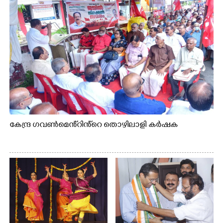
കേന്ദ്ര ഗവൺമെൻ്റിൻ്റെ തൊഴിലാളി കർഷക