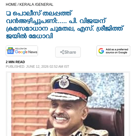
HOME /
KERALA /
GENERAL
CINEMA
 പൊലീസ് തലപ്പത്ത്
വൻഅഴിച്ചുപണി:..... പി. വിജയന്
OPINION
ക്രമസമാധാന ചുമതല, എസ്. ശ്രീജിത്ത്
ജയിൽ മേധാവി
PHOTOS
Share
LIFESTYLE
2 MIN READ
PUBLISHED: JUNE 12, 2026 02:52 AM IST
SPIRITUAL
INFO+
ART
ASTRO