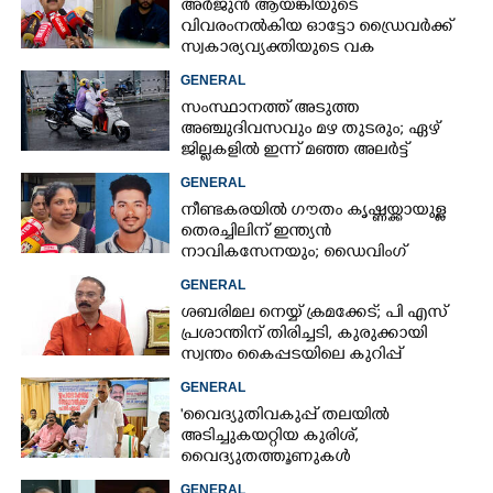
അർജുൻ ആയങ്കിയുടെ
വിവരംനൽകിയ ഓട്ടോ ഡ്രൈവർക്ക്
സ്വകാര്യവ്യക്തിയുടെ വക
പാരിതോഷികം: മന്ത്രി രമേശ്
GENERAL
ചെന്നിത്തല
സംസ്ഥാനത്ത് അടുത്ത
അ‌ഞ്ചുദിവസവും മഴ തുടരും; ഏഴ്
ജില്ലകളിൽ ഇന്ന് മഞ്ഞ അലർട്ട്
GENERAL
നീണ്ടകരയിൽ ഗൗതം കൃഷ്ണയ്ക്കായുള്ള
തെരച്ചിലിന് ഇന്ത്യൻ
നാവികസേനയും; ഡൈവിംഗ്
ആരംഭിച്ചു
GENERAL
ശബരിമല നെയ്യ് ക്രമക്കേട്; പി എസ്
പ്രശാന്തിന് തിരിച്ചടി, കുരുക്കായി
സ്വന്തം കൈപ്പടയിലെ കുറിപ്പ്
GENERAL
'വൈദ്യുതിവകുപ്പ് തലയിൽ
അടിച്ചുകയറ്റിയ കുരിശ്‌,
വൈദ്യുതത്തൂണുകൾ
പൊട്ടിവീണാൽപോലും മന്ത്രിയെ
GENERAL