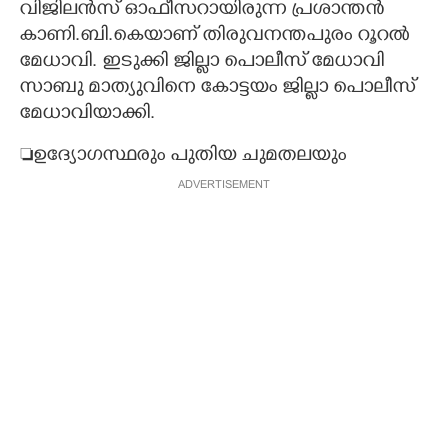
വിജിലൻസ് ഓഫീസറായിരുന്ന പ്രശാന്തൻ
കാണി.ബി.കെയാണ് തിരുവനന്തപുരം റൂറൽ
മേധാവി. ഇടുക്കി ജില്ലാ പൊലീസ് മേധാവി
സാബു മാത്യുവിനെ കോട്ടയം ജില്ലാ പൊലീസ്
മേധാവിയാക്കി.
ഉദ്യോഗസ്ഥരും പുതിയ ചുമതലയും
ADVERTISEMENT