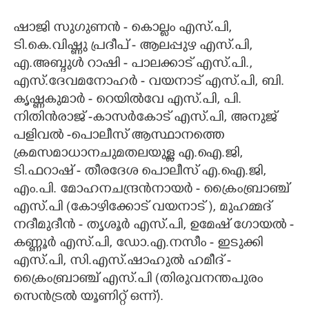
ഷാജി സുഗുണൻ - കൊല്ലം എസ്.പി,
ടി.കെ.വിഷ്ണു പ്രദീപ് - ആലപ്പുഴ എസ്.പി,
എ.അബ്ദുൾ റാഷി - പാലക്കാട് എസ്.പി.,
എസ്.ദേവമനോഹർ - വയനാട് എസ്.പി, ബി.
കൃഷ്ണകുമാർ - റെയിൽവേ എസ്.പി, പി.
നിതിൻരാജ് -കാസർകോട് എസ്.പി, അനുജ്
പളിവൽ -പൊലീസ് ആസ്ഥാനത്തെ
ക്രമസമാധാനചുമതലയുള്ള എ.ഐ.ജി,
ടി.ഫറാഷ് - തീരദേശ പൊലീസ് എ.ഐ.ജി,
എം.പി. മോഹനചന്ദ്രൻനായർ - ക്രൈംബ്രാഞ്ച്
എസ്.പി (കോഴിക്കോട് വയനാട് ), മുഹമ്മദ്
നദീമുദീൻ - തൃശൂർ എസ്.പി, ഉമേഷ് ഗോയൽ -
കണ്ണൂർ എസ്.പി, ഡോ.എ.നസീം - ഇടുക്കി
എസ്.പി, സി.എസ്.ഷാഹുൽ ഹമീദ് -
ക്രൈംബ്രാഞ്ച് എസ്.പി (തിരുവനന്തപുരം
സെൻട്രൽ യൂണിറ്റ് ഒന്ന്).