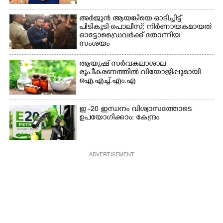
അർജുൻ ആയങ്കിയെ ഓടിച്ചിട്ട്
പിടികൂടി പൊലീസ്; നിർണായകമായത്
ഓട്ടോഡ്രൈവർക്ക് തോന്നിയ
സംശയം
ആയുഷ് സർവകലാശാല
രൂപീകരണത്തിൽ വിയോജിപ്പുമായി
ഐ.എച്ച്.എം.എ
ഇ -20 ഇന്ധനം വിശ്വാസത്തോടെ
ഉപയോഗിക്കാം: കേന്ദ്രം
ADVERTISEMENT