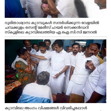
ദുരിതാശ്വാസ ക്യാമ്പുകൾ സന്ദർശിക്കുന്ന വേളയിൽ
ചമ്പക്കുളം സെന്റ് മേരീസ് ഹയർ സെക്കൻഡറി
സ്കൂളിലെ ക്യാമ്പിലെത്തിയ എ.ഐ.സി.സി ജനറൽ
സെക്രട്ടറി കെ.സി വേണുഗോപാൽ എം.പി കുരുന്നിനെ
എടുത്ത് ലാളിച്ചപ്പോൾ. സഹകരണ-എക്സൈസ്
വകുപ്പ് മന്ത്രി എം. ലിജു, കൃഷിവകുപ്പ് മന്ത്രി ടി. സിദ്ദിഖ്,
റെജി ചെറിയാൻ എം. എൽ. എ എന്നിവർ സമീപം
ക്യാമ്പിലെ അംഗം വിഷമങ്ങൾ വിവരിച്ചപ്പോൾ