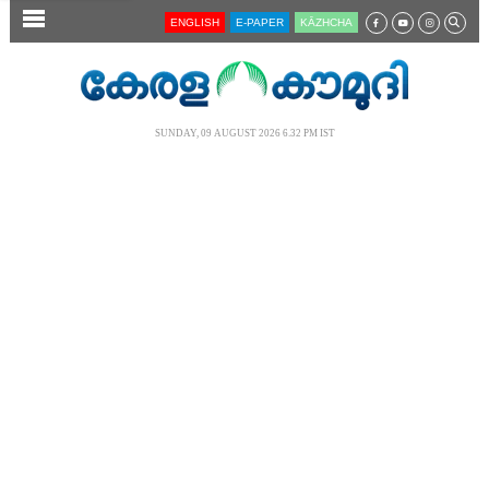
SECTIONS
ENGLISH
E-PAPER
KĀZHCHA
HOME
LATEST
SUNDAY, 09 AUGUST 2026 6.32 PM IST
AUDIO
NOTIFIED NEWS
POLL
KERALA
LOCAL
NEWS 360
CASE DIARY