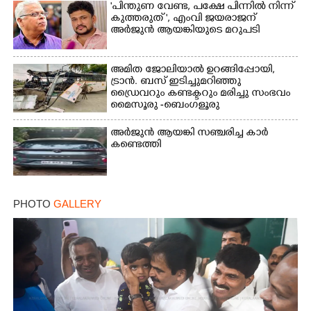
"പിന്തുണ വേണ്ട,​ പക്ഷേ പിന്നിൽ നിന്ന്
കുത്തരുത് ", എംവി ജയരാജന്
അർജുൻ ആയങ്കിയുടെ മറുപടി
അമിത ജോലിയാൽ ഉറങ്ങിപ്പോയി,
ട്രാൻ. ബസ് ഇടിച്ചുമറിഞ്ഞു
ഡ്രൈവറും കണ്ടക്ടറും മരിച്ചു സംഭവം
മൈസൂരു -ബെംഗളൂരു
ദേശീയപാതയിൽ 20 പേർക്ക് പരിക്ക്,
നാലു പേരുടെ നില ഗുരുതരം
അർജുൻ ആയങ്കി സഞ്ചരിച്ച കാർ
കണ്ടെത്തി
PHOTO
GALLERY