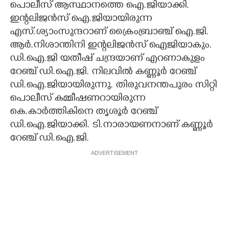
പൊലീസ് ആസ്ഥാനത്തെ ഐ.ജിയാക്കി.
ഇന്റലിജൻസ് ഐ.ജിയായിരുന്ന
എസ്.ശ്യാംസുന്ദറാണ് ക്രൈംബ്രാഞ്ച് ഐ.ജി.
ആർ.നിശാന്തിനി ഇന്റലിജൻസ് ഐജിയാകും.
ഡി.ഐ.ജി യതീഷ് ചന്ദ്രയാണ് എറണാകുളം
റേഞ്ച് ഡി.ഐ.ജി. നിലവിൽ കണ്ണൂർ റേഞ്ച്
ഡി.ഐ.ജിയായിരുന്നു. തിരുവനന്തപുരം സിറ്റി
പൊലീസ് കമ്മീഷണറായിരുന്ന
കെ.കാർത്തികിനെ തൃശൂർ റേഞ്ച്
ഡി.ഐ.ജിയാക്കി. ടി.നാരായണനാണ് കണ്ണൂർ
റേഞ്ച് ഡി.ഐ.ജി.
ADVERTISEMENT