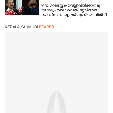
വിളിക്കുന്ന കാലമാണിത്'
'ഒരു ഗുണ്ടയ്ക്കും വെല്ലുവിളിക്കാനുള്ള
ധൈര്യം ഉണ്ടാകരുത്, സ്മാർട്ടായ
പൊലീസ് കേരളത്തിലുണ്ട്': എഡിജിപി
പി വിജയൻ
KERALA KAUMUDI
EPAPER
×
Share this link
Copy Link