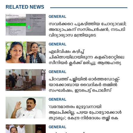
RELATED NEWS
GENERAL
സവർക്കറെ പുകഴ്ത്തിയ ചോദ്യാവലി;
അദ്ധ്യാപകന് സസ്‌പെൻഷൻ, നടപടി
വിദ്യാഭ്യാസ മന്ത്രിയുടെ
നിർദേശപ്രകാരം
GENERAL
എലിവിഷം കഴിച്ച്
ചികിത്സയിലായിരുന്ന കളക്‌ടറേറ്റിലെ
സീനിയർ ക്ലർക്ക് മരിച്ചു; ആത്മഹത്യ
സ്ഥലംമാറ്റത്തിൽ മനംനൊന്തെന്ന്
GENERAL
സംശയം
പിറവത്ത് പള്ളിയിൽ ഓർത്തഡോക്സ്-
യാക്കോബായ വൈദികർ തമ്മിൽ
സംഘർഷം, ഇടപെട്ട് പൊലീസ്
GENERAL
'വന്ദേമാതരം മുഴുവനായി
ആലപിക്കില്ല, പഴയ പ്രോട്ടോക്കോൾ
തുടരും'; കേന്ദ്ര നിർദേശം തള്ളി കെ
മുരളീധരൻ
GENERAL