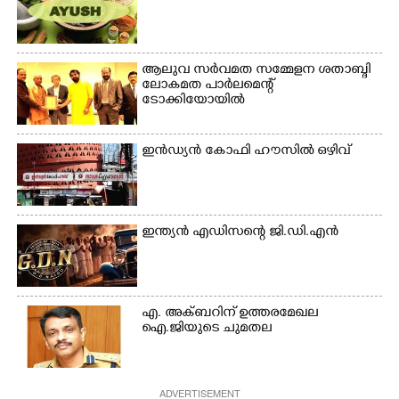
ആലുവ സർവമത സമ്മേളന ശതാബ്ദി
ലോകമത പാർലമെന്റ്
ടോക്കിയോയിൽ
ഇൻഡ്യൻ കോഫി ഹൗസിൽ ഒഴിവ്
ഇന്ത്യൻ എഡിസന്റെ ജി.ഡി.എൻ
എ. അക്ബറിന് ഉത്തരമേഖല
ഐ.ജിയുടെ ചുമതല
ADVERTISEMENT