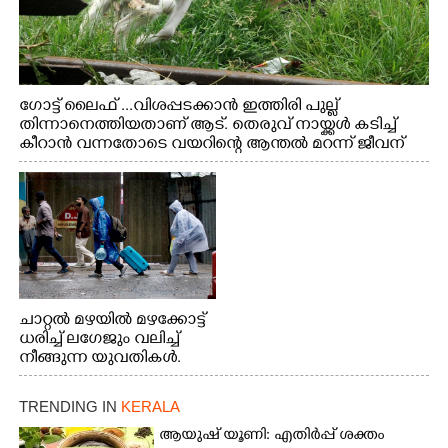
ഗോട്ട് ലൈഫ് ...വിശപ്പടക്കാൻ ഇത്തിരി പുല്ല്
തിന്നാനെത്തിയതാണ് ആട്. തെരുവ് നായ്ക്കൾ കടിച്ച്
കീറാൻ വന്നതോടെ വയറിന്റെ ആന്തൽ മറന്ന് ജീവന്
വേണ്ടിയായി ഓട്ടം. എറണാകുളം വാത്തുരുത്തിയിൽ
നിന്നുള്ള കാഴ്ച
ചാറ്റൽ മഴയിൽ മഴക്കോട്ട്
ധരിച്ച് ലഗേജും വലിച്ച്
നീങ്ങുന്ന യുവതികൾ.
എറണാകുളം മേനകയിൽ
നിന്നുള്ള കാഴ്ച
TRENDING IN
KERALA
ആയുഷ് യൂണി: എതിർപ്പ് ശക്തം