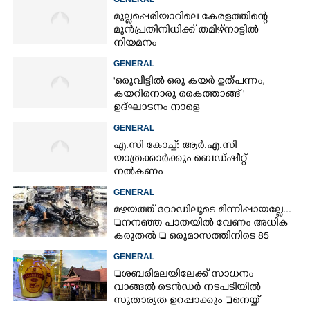
മുല്ലപ്പെരിയാറിലെ കേരളത്തിന്റെ
മുൻപ്രതിനിധിക്ക് തമിഴ്നാട്ടിൽ
നിയമനം
GENERAL
'ഒരുവീട്ടിൽ ഒരു കയർ ഉത്പന്നം,
കയറിനൊരു കൈത്താങ്ങ് '
ഉദ്ഘാടനം നാളെ
GENERAL
എ.സി കോച്ച്: ആർ.എ.സി
യാത്രക്കാർക്കും ബെഡ്ഷീറ്റ്
നൽകണം
GENERAL
മഴയത്ത് റോഡിലൂടെ മിന്നിപ്പായല്ലേ...
നനഞ്ഞ പാതയിൽ വേണം അധിക
കരുതൽ  ഒരുമാസത്തിനിടെ 85
അപകടം
GENERAL
ശബരിമലയിലേക്ക് സാധനം
വാങ്ങൽ ടെൻ‌ഡർ നടപടിയിൽ
സുതാര്യത ഉറപ്പാക്കും നെയ്യ്