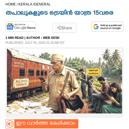
HOME /
KERALA /
GENERAL
CINEMA
തപാലുകളുടെ ട്രെയിൻ യാത്ര 15വരെ
OPINION
Share
1 MIN READ
| AUTHOR :
WEB DESK
PHOTOS
PUBLISHED: JULY 04, 2026 01:29 AM IST
LIFESTYLE
SPIRITUAL
INFO+
ART
ASTRO
ഈ വാർത്ത കേൾക്കാം