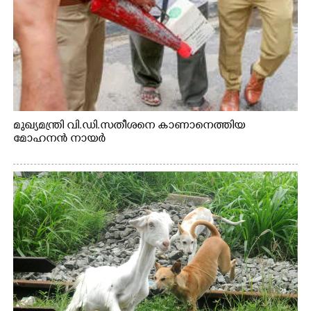
മുഖ്യമന്ത്രി വി.ഡി.സതീശനെ കാണാനെത്തിയ
മോഹനൻ നായർ