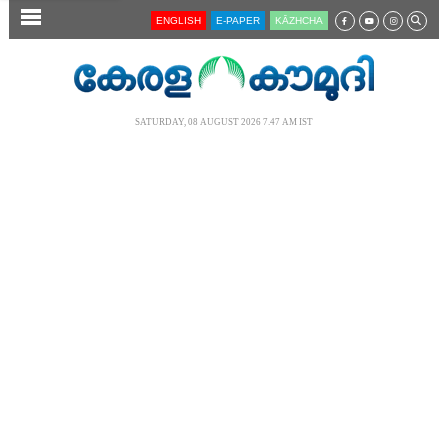
SECTIONS
ENGLISH
E-PAPER
KĀZHCHA
HOME
LATEST
SATURDAY, 08 AUGUST 2026 7.47 AM IST
AUDIO
NOTIFIED NEWS
POLL
KERALA
LOCAL
NEWS 360
CASE DIARY