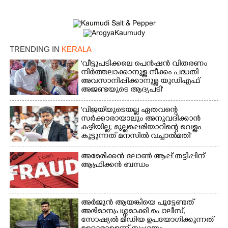
TRENDING IN
KERALA
'വീട്ടുപടിക്കലെ പെൻഷൻ വിതരണം
നിർത്തലാക്കാനുള്ള നീക്കം പദ്ധതി
അവസാനിപ്പിക്കാനുള്ള യുഡിഎഫ്
അജണ്ടയുടെ ആദ്യപടി'
'വിജയ്‌യുടെയല്ല ഏതവന്റെ
സർക്കാരായാലും അനുവദിക്കാൻ
കഴിയില്ല; മുല്ലപ്പെരിയാറിന്റെ വെള്ളം
കൂട്ടുന്നത് മനസിൽ വച്ചാൽമതി'
അമേരിക്കൻ ലോൺ ആപ്പ് തട്ടിപ്പിന്
ആഫ്രിക്കൻ ബന്ധം
അർജുൻ ആയങ്കിയെ പൂട്ടേണ്ടത്
അഭിമാനപ്രശ്നമാക്കി പൊലീസ്,
സാേഷ്യൽ മീഡിയ ഉപയോഗിക്കുന്നത്