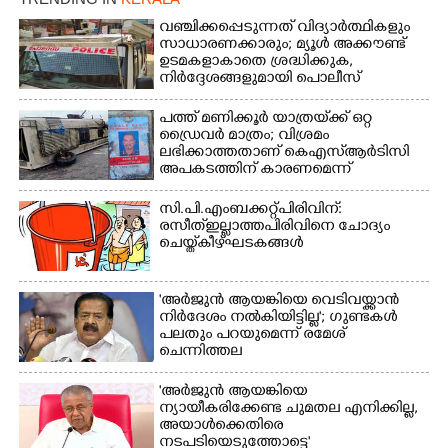
വഞ്ചിക്കപ്പെടുന്നത് വിദ്യാർത്ഥികളും
സാധാരണക്കാരും; മ്യൂൾ അക്കൗണ്ട്
ഉടമകളാകാതെ ശ്രദ്ധിക്കുക,
നിർദ്ദേശങ്ങളുമായി പൊലീസ്
പത്ത് മണിക്കൂർ യാത്രയ്‌ക്ക് ഒറ്റ
ഡ്രൈവർ മാത്രം; വിശ്രമം
ലഭിക്കാത്തതാണ് കെഎസ്‌ആർടിസി
അപകടത്തിന് കാരണമെന്ന്
വിമർശനം
സി.പി.എം ബക്കറ്റ് പിരിവിന്:
രസീത് ഇല്ലാത്ത പിരിവിനെ ചോദ്യം
ചെയ്ത് കീഴ്ഘടകങ്ങൾ
'അർജുൻ ആയങ്കിയെ വെടിവയ്ക്കാൻ
നിർദേശം നൽകിയിട്ടില്ല'; ഗുണ്ടകൾ
പലതും പറയുമെന്ന് രമേശ്
ചെന്നിത്തല
'അർജുൻ ആയങ്കിയെ
ന്യായീകരിക്കേണ്ട ചുമതല എനിക്കില്ല,
അയാൾക്കെതിരെ
നടപടിയെടുത്തോട്ടെ'