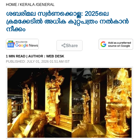
HOME /
KERALA /
GENERAL
CINEMA
ശബരിമല സ്വർണക്കൊള്ള: 2025ലെ
ക്രമക്കേടിൽ അധിക കുറ്റപത്രം നൽകാൻ
OPINION
നീക്കം
PHOTOS
Share
1 MIN READ
| AUTHOR :
WEB DESK
LIFESTYLE
PUBLISHED: JULY 01, 2026 01:51 AM IST
SPIRITUAL
INFO+
ART
ASTRO