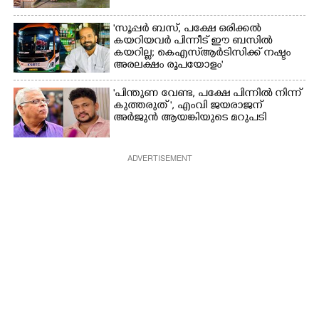
'സൂപ്പർ ബസ്, പക്ഷേ ഒരിക്കൽ
കയറിയവർ പിന്നീട് ഈ ബസിൽ
കയറില്ല; കെഎസ്ആർടിസിക്ക് നഷ്ടം
അരലക്ഷം രൂപയോളം'
"പിന്തുണ വേണ്ട,​ പക്ഷേ പിന്നിൽ നിന്ന്
കുത്തരുത് ", എംവി ജയരാജന്
അർജുൻ ആയങ്കിയുടെ മറുപടി
ADVERTISEMENT