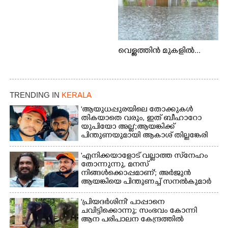
വെള്ളത്തിൻ മുകളിൽ...
TRENDING IN
KERALA
'ആയുധപ്പുരയിലെ തോക്കുകൾ
തികയാതെ വരും, ഇത് ബീഹാറോ
യുപിയോ അല്ല';ആയങ്കിക്ക്
പിന്തുണയുമായി ആകാശ് തില്ലങ്കേരി
'എനിക്കയാളോട് വല്ലാത്ത സ്‌നേഹം
തോന്നുന്നു, മനസ്
നിങ്ങൾക്കൊപ്പമാണ്'; അർജുൻ
ആയങ്കിയെ പിന്തുണച്ച് സനൽകുമാർ
'പ്രിയദർശിനി' പാപ്പാനെ
ചവിട്ടിക്കൊന്നു; സംഭവം കോന്നി
ആന പരിപാലന കേന്ദ്രത്തിൽ