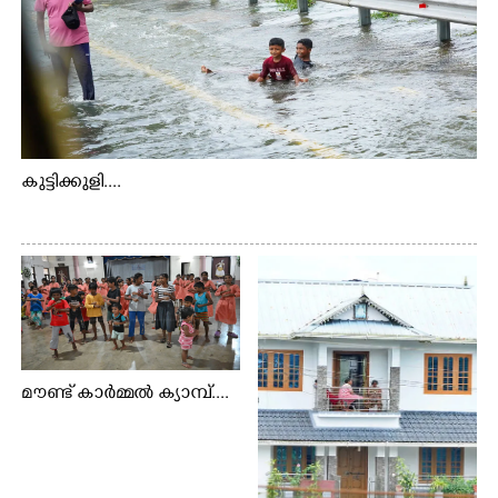
കുട്ടിക്കുളി....
മൗണ്ട് കാർമ്മൽ ക്യാമ്പ്....