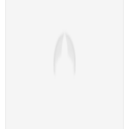
×
Share this link
Copy Link