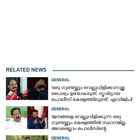
Loaded
:
3.06%
/
Unmute
RELATED NEWS
GENERAL
'ഒരു ഗുണ്ടയ്ക്കും വെല്ലുവിളിക്കാനുള്ള
ധൈര്യം ഉണ്ടാകരുത്, സ്മാർട്ടായ
പൊലീസ് കേരളത്തിലുണ്ട്': എഡിജിപി
പി വിജയൻ
GENERAL
'ജനങ്ങളെ വെല്ലുവിളിക്കുന്ന ഒരു
ഗുണ്ടയ്ക്കും കേരളത്തിൽ സ്ഥാനമില്ല,​
അവരെല്ലാം പൊലീസിന്റെ
നിരീക്ഷണത്തിലാണ്'
GENERAL