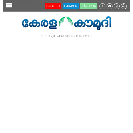
SECTIONS
ENGLISH
E-PAPER
KĀZHCHA
HOME
LATEST
SUNDAY, 09 AUGUST 2026 11.02 AM IST
AUDIO
NOTIFIED NEWS
POLL
KERALA
LOCAL
NEWS 360
CASE DIARY