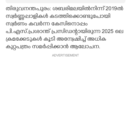
തിരുവനന്തപുരം: ശബരിമലയിൽനിന്ന് 2019ൽ
CARTOONS
സ്വർണ്ണപ്പാളികൾ കടത്തിക്കൊണ്ടുപോയി
സ്വർണം കവർന്ന കേസിനൊപ്പം
LITERATURE
പി.എസ്.പ്രശാന്ത് പ്രസിഡന്റായിരുന്ന 2025 ലെ
ക്രമക്കേടുകൾ കൂടി അന്വേഷിച്ച് അധിക
ZOOM
കുറ്റപത്രം സമർപ്പിക്കാൻ ആലോചന.
ADVERTISEMENT
CONTACT US