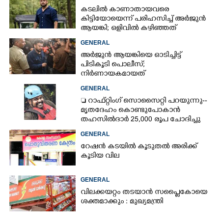
കടലിൽ കാണാതായവരെ
കിട്ടിയോയെന്ന് പരിഹസിച്ച് അർജുൻ
ആയങ്കി; ഒളിവിൽ കഴിഞ്ഞത്
പയ്യന്നൂരിലെ ലോഡ്‌ജിൽ
GENERAL
അർജുൻ ആയങ്കിയെ ഓടിച്ചിട്ട്
പിടികൂടി പൊലീസ്;
നിർണായകമായത്
ഓട്ടോഡ്രൈവർക്ക് തോന്നിയ
GENERAL
സംശയം
 റാഫ്റ്റിംഗ് സൊസൈറ്റി പറയുന്നു--
മൃതദേഹം കൊണ്ടുപോകാൻ
തഹസിൽദാർ 25,000 രൂപ ചോദിച്ചു
GENERAL
റേഷൻ കടയിൽ കൂടുതൽ അരിക്ക്
കൂടിയ വില
GENERAL
വിലക്കയറ്റം തടയാൻ സപ്ലൈകോയെ
ശക്തമാക്കും : മുഖ്യമന്ത്രി