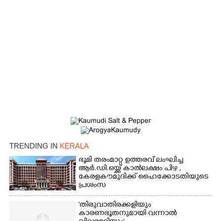
×
Share this link
Copy Link
TRENDING IN
KERALA
ഭൂമി തരംമാറ്റ ഉത്തരവ് ലംഘിച്ച
ആർ.ഡി.ഒയ്ക്ക് കാൽലക്ഷം പിഴ ,​
കേരളകൗമുദിക്ക് ഹൈക്കോടതിയുടെ
പ്രശംസ
'തിരുവാതിരക്കളിയും
കാരണഭൂതനുമായി വന്നാൽ