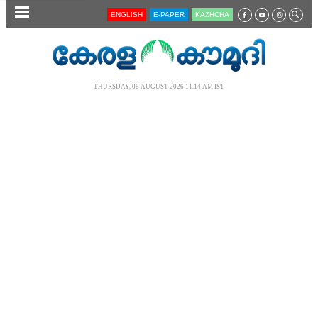
SECTIONS
ENGLISH
E-PAPER
KĀZHCHA
HOME
LATEST
THURSDAY, 06 AUGUST 2026 11.14 AM IST
AUDIO
NOTIFIED NEWS
POLL
KERALA
LOCAL
NEWS 360
CASE DIARY