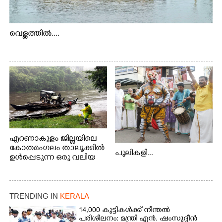
വെള്ളത്തിൽ....
എറണാകുളം ജില്ലയിലെ
കോതമംഗലം താലൂക്കിൽ
പുലികളി...
ഉൾപ്പെടുന്ന ഒരു വലിയ
ഗ്രാമപഞ്ചായത്താണ് കുട്ട
മ്പുഴ ഗ്രാമ പഞ്ചായത്ത്.
ആദിവാസി ഊരുകളായ
വെള്ളാരംകുത്ത്,
TRENDING IN
KERALA
കത്തിപ്പാറ, ഉറിയംപെട്ടി,
14,000 കുട്ടികൾക്ക് നീന്തൽ
തേക്കല്ല്, വെട്ടിക്കല്ല്,
പരിശീലനം: മന്ത്രി എൻ. ഷംസുദ്ദീൻ