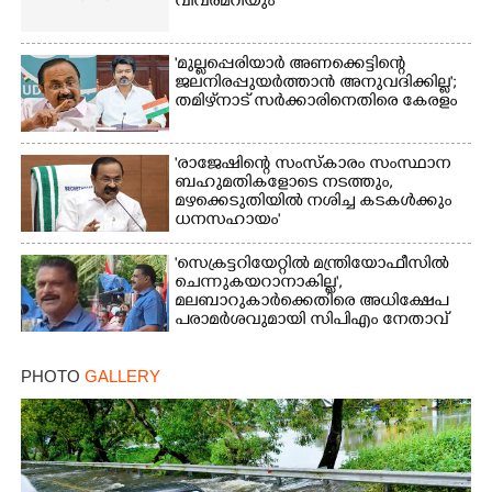
വിവരമറിയും '
'മുല്ലപ്പെരിയാർ അണക്കെട്ടിന്റെ
ജലനിരപ്പുയർത്താൻ അനുവദിക്കില്ല';
തമിഴ്‌നാട് സർക്കാരിനെതിരെ കേരളം
'രാജേഷിന്റെ സംസ്കാരം സംസ്ഥാന
ബഹുമതികളോടെ നടത്തും,
മഴക്കെടുതിയിൽ നശിച്ച കടകൾക്കും
ധനസഹായം'
'സെക്രട്ടറിയേറ്റിൽ മന്ത്രിയോഫീസിൽ
ചെന്നുകയറാനാകില്ല',
മലബാറുകാർക്കെതിരെ അധിക്ഷേപ
പരാമർശവുമായി സിപിഎം നേതാവ്‌
PHOTO
GALLERY