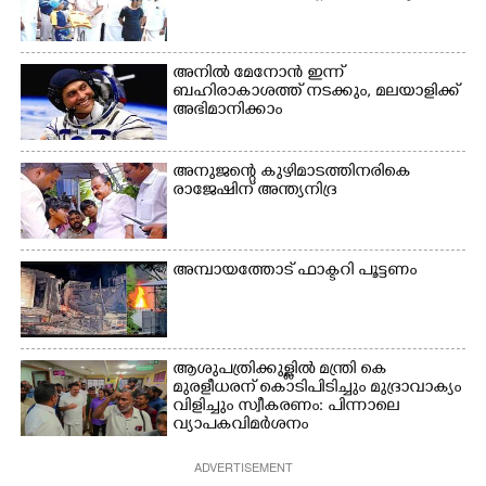
മഞ്ചപ്പാറ എന്നീ ആറു
സ്ഥലങ്ങളിലേക്കുള്ള
പ്രധാന സഞ്ചാര
മാർഗമാണ് ഈ കാണുന്ന
അനിൽ മേനോൻ ഇന്ന്
കടത്ത് വള്ളം
ബഹിരാകാശത്ത് നടക്കും, മലയാളിക്ക്
അഭിമാനിക്കാം
അനുജന്റെ കുഴിമാടത്തിനരികെ
രാജേഷിന് അന്ത്യനിദ്ര
അമ്പായത്തോട് ഫാക്ടറി പൂട്ടണം
ആശുപത്രിക്കുള്ളിൽ മന്ത്രി കെ
മുരളീധരന് കൊടിപിടിച്ചും മുദ്രാവാക്യം
വിളിച്ചും സ്വീകരണം: പിന്നാലെ
വ്യാപകവിമർശനം
ADVERTISEMENT