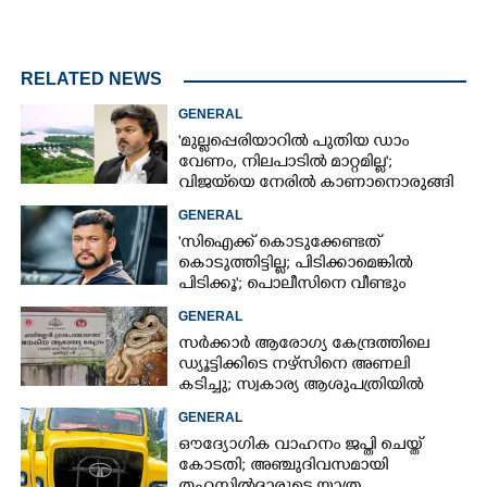
RELATED NEWS
GENERAL
'മുല്ലപ്പെരിയാറിൽ പുതിയ ഡാം
വേണം, നിലപാടിൽ മാറ്റമില്ല';
വിജയ്‌യെ നേരിൽ കാണാനൊരുങ്ങി
കേരള സർക്കാർ
GENERAL
'സിഐക്ക് കൊടുക്കേണ്ടത്
കൊടുത്തിട്ടില്ല; പിടിക്കാമെങ്കിൽ
പിടിക്കൂ'; പൊലീസിനെ വീണ്ടും
വെല്ലുവിളിച്ച് അർജുൻ ആയങ്കി
GENERAL
സർക്കാർ ആരോഗ്യ കേന്ദ്രത്തിലെ
ഡ്യൂട്ടിക്കിടെ നഴ്സിനെ അണലി
കടിച്ചു; സ്വകാര്യ ആശുപത്രിയിൽ
ചികിത്സയിൽ
GENERAL
ഔദ്യോഗിക വാഹനം ജപ്തി ചെയ്ത്
കോടതി; അഞ്ചുദിവസമായി