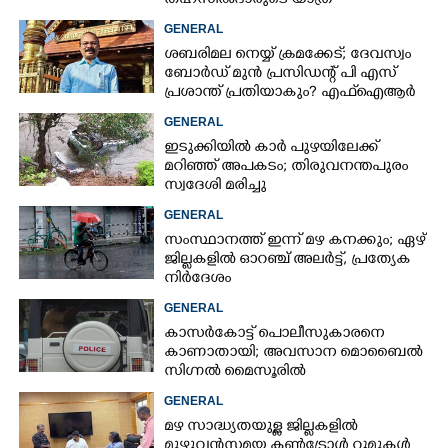
തഹസിൽദാരുടെ യാത്ര
ടിപ്പർ ലോറിയിൽ
GENERAL
ശബരിമല നെയ്യ് ക്രമക്കേട്; ദേവസ്വം
ബോർഡ് മുൻ പ്രസിഡന്റ് പി എസ്
പ്രശാന്ത് പ്രതിയാകും? എഫ്ഐആർ
ഇന്ന് കോടതിയിൽ
GENERAL
ഇടുക്കിയിൽ കാർ പുഴയിലേക്ക്
മറിഞ്ഞ് അപകടം; തിരുവനന്തപുരം
സ്വദേശി മരിച്ചു
GENERAL
സംസ്ഥാനത്ത് ഇന്ന് മഴ കനക്കും; ഏഴ്
ജില്ലകളിൽ ഓറഞ്ച് അലർട്ട്, പ്രത്യേക
നിർദേശം
GENERAL
കാസർകോട്ട് പൊലീസുകാരനെ
കാണാതായി; അവസാന മൊബൈൽ
സിഗ്നൽ മൈസൂരിൽ
GENERAL
മഴ സാദ്ധ്യതയുള്ള ജില്ലകളിൽ
മുഴുവൻസമയ കൺട്രോൾ റൂമുകൾ