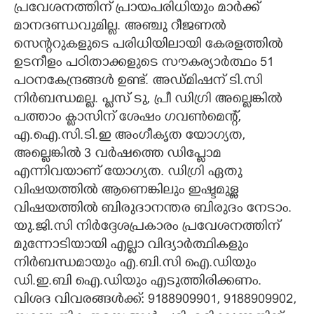
പ്രവേശനത്തിന് പ്രായപരിധിയും മാർക്ക്
മാനദണ്ഡവുമില്ല. അഞ്ചു റീജണൽ
സെന്ററുകളുടെ പരിധിയിലായി കേരളത്തിൽ
ഉടനീളം പഠിതാക്കളുടെ സൗകര്യാർത്ഥം 51
പഠനകേന്ദ്രങ്ങൾ ഉണ്ട്. അഡ്മിഷന് ടി.സി
നിർബന്ധമല്ല. പ്ലസ് ടു, പ്രീ ഡിഗ്രി അല്ലെങ്കിൽ
പത്താം ക്ലാസിന് ശേഷം ഗവൺമെന്റ്,
എ.ഐ.സി.ടി.ഇ അംഗീകൃത യോഗ്യത,
അല്ലെങ്കിൽ 3 വർഷത്തെ ഡിപ്ലോമ
എന്നിവയാണ് യോഗ്യത. ഡിഗ്രി ഏതു
വിഷയത്തിൽ ആണെങ്കിലും ഇഷ്ടമുള്ള
വിഷയത്തിൽ ബിരുദാനന്തര ബിരുദം നേടാം.
യു.ജി.സി നിർദ്ദേശപ്രകാരം പ്രവേശനത്തിന്
മുന്നോടിയായി എല്ലാ വിദ്യാർത്ഥികളും
നിർബന്ധമായും എ.ബി.സി ഐ.ഡിയും
ഡി.ഇ.ബി ഐ.ഡിയും എടുത്തിരിക്കണം.
വിശദ വിവരങ്ങൾക്ക്: 9188909901, 9188909902,