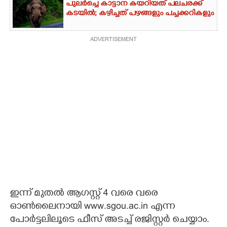
പുലർച്ചെ കാട്ടാന കയറിയത് പലചരക്ക്
കടയിൽ; കഴിച്ചത് പഴങ്ങളും പച്ചക്കറികളും
ADVERTISEMENT
ഇന്ന് മുതൽ ആഗസ്റ്റ് 4 വരെ വരെ
ഓൺലൈനായി www.sgou.ac.in എന്ന
പോർട്ടലിലൂടെ ഫീസ് അടച്ച് രജിസ്റ്റർ ചെയ്യാം.