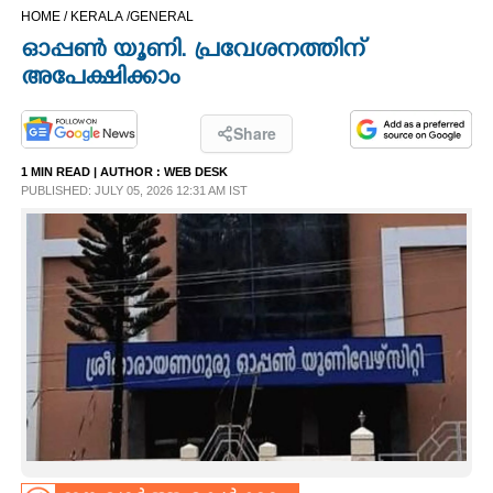
HOME /
KERALA /
GENERAL
CINEMA
ഓപ്പൺ യൂണി. പ്രവേശനത്തിന്
അപേക്ഷിക്കാം
OPINION
Share
PHOTOS
1 MIN READ
| AUTHOR :
WEB DESK
PUBLISHED: JULY 05, 2026 12:31 AM IST
LIFESTYLE
SPIRITUAL
INFO+
ART
ASTRO