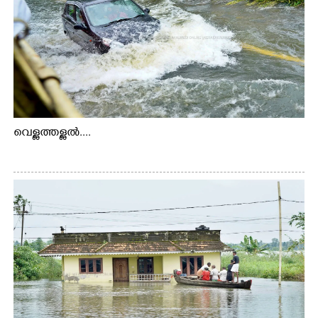
വെള്ളത്തള്ളൽ....