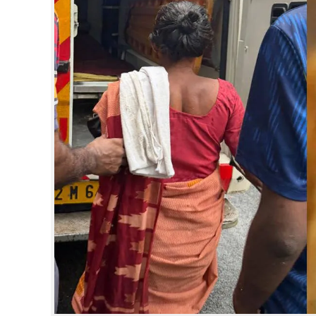
CINEMA
OPINION
PHOTOS
LIFESTYLE
SPIRITUAL
INFO+
ART
ASTRO