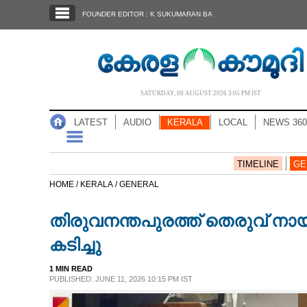
SECTIONS
FOUNDER EDITOR : K SUKUMARAN BA
HOME
LATEST
AUDIO
SATURDAY, 08 AUGUST 2026 3.05 PM IST
NOTIFIED NEWS
LATEST
AUDIO
KERALA
LOCAL
NEWS 360
POLL
KERALA
TIMELINE
GE
HOME /
KERALA /
GENERAL
LOCAL
തിരുവനന്തപുരത്ത് തെരുവ് നാ
NEWS 360
കടിച്ചു
1 MIN READ
CASE DIARY
PUBLISHED: JUNE 11, 2026 10:15 PM IST