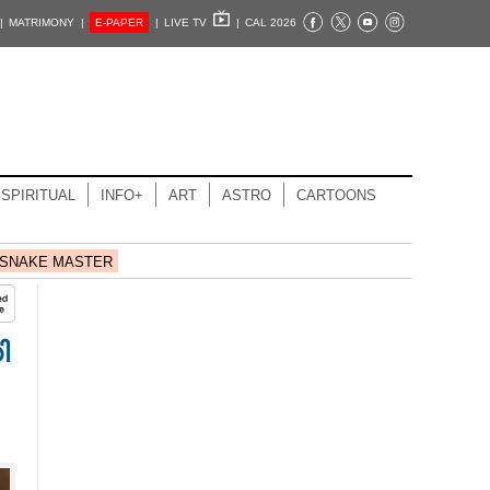
|
MATRIMONY |
E-PAPER
|
LIVE TV
|
CAL 2026
SPIRITUAL
INFO+
ART
ASTRO
CARTOONS
SNAKE MASTER
ി