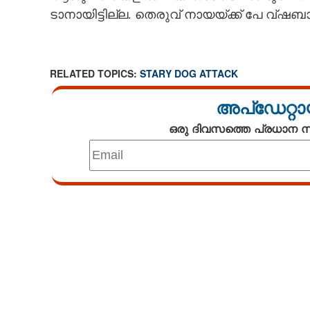
ടാ​നാ​യി​ട്ടി​ല്ല. തെരുവ് നായയ്ക്ക് പേ വ
RELATED TOPICS:
STARY DOG ATTACK
അപ്ഡേറ്റാ
ഒരു ദിവസത്തെ പ്രധാന
Loaded
:
3.58%
/
Unmute