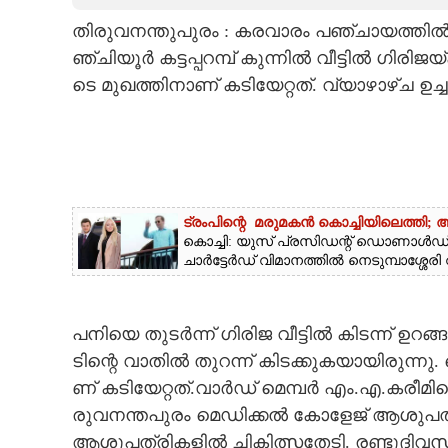
തിരുവനന്തുപുരം ​:​ ​ക​ര​വാ​രം​ ​പ​ഞ്ചാ​യ​ത്തി​ൽ​ ​ന
CARTOONS
ഞ്ചി​യൂ​ർ​ ​ക​ട്ട​പ്പ​റ​മ്പ് ​കു​ന്നി​ൽ​ ​വീ​ട്ടി​ൽ​ ​ഗി​രി​ജ​യ്ക
ടെ​ ​മു​ഖ​ത്തി​നാ​ണ് ​ക​ടി​യേ​റ്റ​ത്.​ ​വ്യാ​ഴാ​ഴ്ച​ ​ഉ​
LITERATURE
ZOOM
CONTACT US
ട്രംപിന്റെ മരുമകൻ കൊച്ചിയിലെത്തി
കൊച്ചി: യുസ് പ്രസിഡന്റ് ഡൊണാൾഡ് 
ചാർട്ടേർഡ് വിമാനത്തിൽ നെടുമ്പാശ്ശേര
പ​നി​യെ​ ​തു​ട​ർ​ന്ന് ​ഗി​രി​ജ​ ​വീ​ട്ടി​ൽ​ ​കി​ട​ന്ന് ​ഉ​
ടി​ന്റെ​ ​വാ​തി​ൽ​ ​തു​റ​ന്ന് ​കി​ട​ക്കു​ക​യാ​യി​രു​ന്നു.
ണ് ​ക​ടി​യേ​റ്റ​ത്‌.​വാ​ർ​ഡ് ​മെ​മ്പ​ർ​ ​എം.​എ.​ക​രീ​മ
രു​വ​ന​ന്ത​പു​രം​ ​മെ​ഡി​ക്ക​ൽ​ ​കോ​ളേ​ജ് ​ആ​ശു​പ​ത്രി​യി​
​ആ​ശു​പ​ത്രി​ക​ളി​ൽ​ ​ചി​കി​ത്സ​തേ​ടി.​ ​ര​ണ്ടു​ദി​വ​സ​