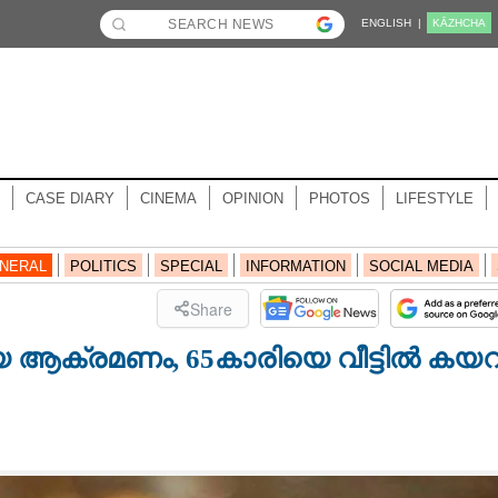
ENGLISH |
KĀZHCHA
CASE DIARY
CINEMA
OPINION
PHOTOS
LIFESTYLE
NERAL
POLITICS
SPECIAL
INFORMATION
SOCIAL MEDIA
Share
യ ആക്രമണം,​ 65കാരിയെ വീട്ടിൽ കയറ