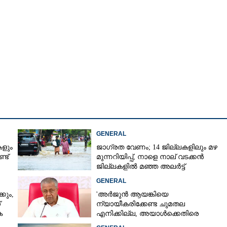
GENERAL
കളും
ജാഗ്രത വേണം; 14 ജില്ലകളിലും മഴ
്ട്
മുന്നറിയിപ്പ്, നാളെ നാല് വടക്കൻ
ജില്ലകളിൽ മഞ്ഞ അലർട്ട്
GENERAL
Share this link
കും,
'അർജുൻ ആയങ്കിയെ
്
ന്യായീകരിക്കേണ്ട ചുമതല
െ
എനിക്കില്ല, അയാൾക്കെതിരെ
നടപടിയെടുത്തോട്ടെ'