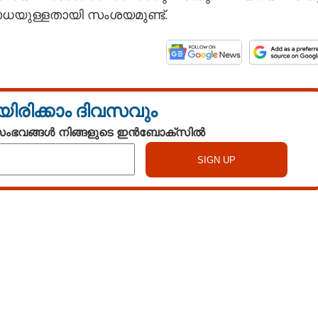
്ഷബാധയുള്ളതായി സംശയമുണ്ട്.
യിരിക്കാം ദിവസവും
 സംഭവങ്ങൾ നിങ്ങളുടെ ഇൻബോക്സിൽ
Watch More