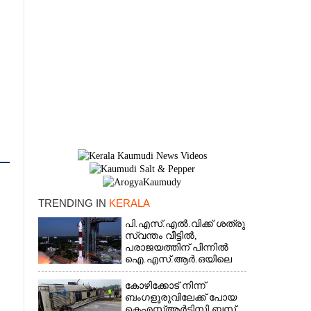
TRENDING IN
KERALA
×
പി.എസ്.എൽ.വിക്ക് ശത്രു
സ്വന്തം വീട്ടിൽ,​
പരാജയത്തിന് പിന്നിൽ
ഐ.എസ്.ആർ.ഒയിലെ
ഉന്നതൻ
കോഴിക്കോട് നിന്ന്
ബംഗളൂരുവിലേക്ക് പോയ
കെഎസ്‌ആർടിസി ബസ്