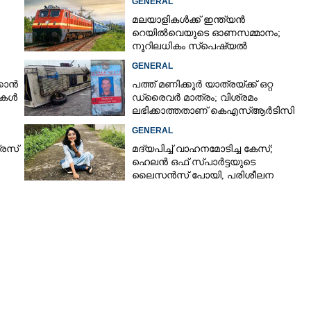
GENERAL
മലയാളികൾക്ക് ഇന്ത്യൻ
റെയിൽവെയുടെ ഓണസമ്മാനം;
Copy Link
നൂറിലധികം സ്‌പെഷ്യൽ
് നായ
േരി
ട്രെയിനുകൾ കേരളത്തിലേക്ക്
GENERAL
കാൻ
പത്ത് മണിക്കൂർ യാത്രയ്‌ക്ക് ഒറ്റ
്ടകൾ
ഡ്രൈവർ മാത്രം; വിശ്രമം
ലഭിക്കാത്തതാണ് കെഎസ്‌ആർടിസി
അപകടത്തിന് കാരണമെന്ന് വിമർശനം
GENERAL
്രസ്
മദ്യപിച്ച് വാഹനമോടിച്ച കേസ്;
ഹെലൻ ഒഫ് സ്പാർട്ടയുടെ
ലൈസൻസ് പോയി, പരിശീലന
ക്ലാസിലും പങ്കെടുക്കണം