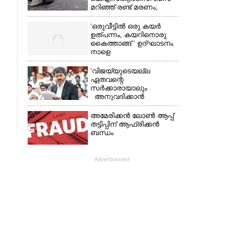
മറിഞ്ഞ് രണ്ട് മരണം;
നിരവധിപേർ
ഗുരുതരാവസ്ഥയിൽ
'ഒരുവീട്ടിൽ ഒരു കയർ
ഉത്പന്നം, കയറിനൊരു
കൈത്താങ്ങ് ' ഉദ്ഘാടനം
നാളെ
'വിജയ്‌യുടെയല്ല
ഏതവന്റെ
സർക്കാരായാലും
അനുവദിക്കാൻ
കഴിയില്ല;
മുല്ലപ്പെരിയാറിന്റെ
അമേരിക്കൻ ലോൺ ആപ്പ്
വെള്ളം കൂട്ടുന്നത്
തട്ടിപ്പിന് ആഫ്രിക്കൻ
മനസിൽ വച്ചാൽമതി'
ബന്ധം
Advertisement