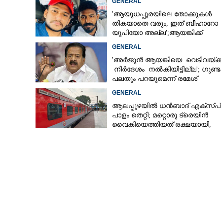
GENERAL
'ആയുധപ്പുരയിലെ തോക്കുകൾ
തികയാതെ വരും, ഇത് ബീഹാറോ
യുപിയോ അല്ല';ആയങ്കിക്ക്
തിരുവനന്തപുരത്ത് തെരുവ
പിന്തുണയുമായി ആകാശ് തില്ലങ്ക
GENERAL
ആക്രമണം,​ 65കാരിയെ വീട്ടിൽ കയറി
കടിച്ചു
'അർജുൻ ആയങ്കിയെ വെടിവയ്ക്
നിർദേശം നൽകിയിട്ടില്ല'; ഗുണ
പലതും പറയുമെന്ന് രമേശ്
ചെന്നിത്തല
GENERAL
ആലപ്പുഴയിൽ ധൻബാദ് എക്‌സ്പ
പാളം തെറ്റി; മറ്റൊരു ട്രെയിൻ
വൈകിയെത്തിയത് രക്ഷയായി,
ഒഴിവായത് വൻ ദുരന്തം