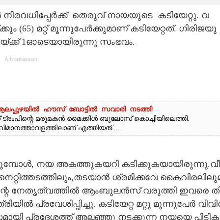
ി​ര​വ​ധി​പ്പേ​ർ​ക്ക് ​ തെരുവ് നായയുടെ ​ ​ക​ടി​യേ​റ്റു.​ ​വ​
്കും​ ​(65​)​ ​മ​റ്റ് ​മൂ​ന്നു​പേ​ർ​ക്കു​മാ​ണ് ​ക​ടി​യേ​റ്റ​ത്.​ ​ഗി​രി​ജ​യു​
ച്ച​യ്ക്ക് 1​ഓ​ടെ​യാ​യി​രു​ന്നു​ ​സം​ഭ​വം.
Advertisement
; ആലപ്പുഴയിൽ ഹൗസ് ബോട്ടിൽ സവാരി നടത്തി
ട്രംപിന്റെ മരുമകൻ മൈക്കിൾ ബൂലോസ് കൊച്ചിയിലെത്തി.
ി വിമാനത്താവളത്തിലാണ് എത്തിയത്....
റ​ങ്ങു​മ്പോ​ൾ,​ ​ന​യ​ ​അ​ക​ത്തു​ക​യ​റി​ ​ക​ടി​ക്കു​ക​യാ​യി​രു​ന്നു.​വീ​
​ ​നെ​റ്റി​ത്ത​ട​ത്തി​ലും,​ത​ട​യാ​ൻ​ ​ശ്ര​മി​ക്ക​വേ​ ​കൈ​വി​ര​ലി​ലു​
ി​ന്റെ​ ​നേ​തൃ​ത്വ​ത്തി​ൽ​ ​ആം​ബു​ല​ൻ​സ് ​വ​രു​ത്തി​ ​ഇ​വ​രെ​ ​തി
ൽ​ ​പ്ര​വേ​ശി​പ്പി​ച്ചു. ക​ടി​യേ​റ്റ​ ​മ​റ്റു​ ​മൂ​ന്നു​പേ​ർ​ ​വി​വി​
മാ​യി​ ​പ്ര​ദേ​ശ​ത്ത് ​അ​ല​ഞ്ഞു​ ​ന​ട​ക്കു​ന്ന​ ​ന​യ​യെ​ ​പി​ടി​കൂ