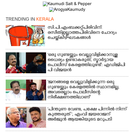
Copy Link
TRENDING IN
KERALA
സി.പി.എം ബക്കറ്റ് പിരിവിന്:
രസീത് ഇല്ലാത്ത പിരിവിനെ ചോദ്യം
ചെയ്ത് കീഴ്ഘടകങ്ങൾ
'ഒരു ഗുണ്ടയ്ക്കും വെല്ലുവിളിക്കാനുള്ള
ധൈര്യം ഉണ്ടാകരുത്, സ്മാർട്ടായ
പൊലീസ് കേരളത്തിലുണ്ട്': എഡിജിപി
പി വിജയൻ
'ജനങ്ങളെ വെല്ലുവിളിക്കുന്ന ഒരു
ഗുണ്ടയ്ക്കും കേരളത്തിൽ സ്ഥാനമില്ല,​
അവരെല്ലാം പൊലീസിന്റെ
നിരീക്ഷണത്തിലാണ്'
"പിന്തുണ വേണ്ട,​ പക്ഷേ പിന്നിൽ നിന്ന്
കുത്തരുത് ", എംവി ജയരാജന്
അർജുൻ ആയങ്കിയുടെ മറുപടി