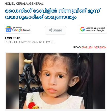
HOME /
KERALA /
GENERAL
CINEMA
ഡൈനിംഗ് ടേബിളിൽ നിന്നുവീണ് മൂന്ന്
വയസുകാരിക്ക് ദാരുണാന്ത്യം
OPINION
Share
PHOTOS
1 MIN READ
PUBLISHED: MAY 29, 2026 12:49 PM IST
LIFESTYLE
READ
ENGLISH VERSION
SPIRITUAL
INFO+
ART
ASTRO