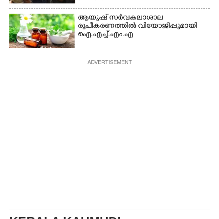
ആയുഷ് സർവകലാശാല
രൂപീകരണത്തിൽ വിയോജിപ്പുമായി
ഐ.എച്ച്.എം.എ
ADVERTISEMENT