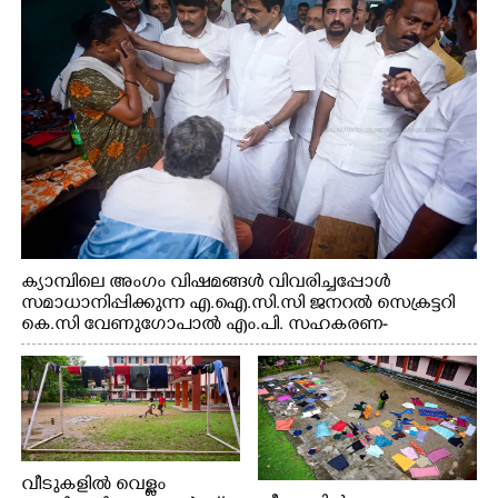
വകുപ്പ് മന്ത്രി എം. ലിജു, കൃഷിവകുപ്പ് മന്ത്രി ടി. സിദ്ദിഖ്,
റെജി ചെറിയാൻ എം. എൽ. എ എന്നിവർ സമീപം
ക്യാമ്പിലെ അംഗം വിഷമങ്ങൾ വിവരിച്ചപ്പോൾ
സമാധാനിപ്പിക്കുന്ന എ.ഐ.സി.സി ജനറൽ സെക്രട്ടറി
കെ.സി വേണുഗോപാൽ എം.പി. സഹകരണ-
എക്സൈസ് വകുപ്പ് മന്ത്രി എം. ലിജു, എന്നിവർ
വീടുകളിൽ വെള്ളം