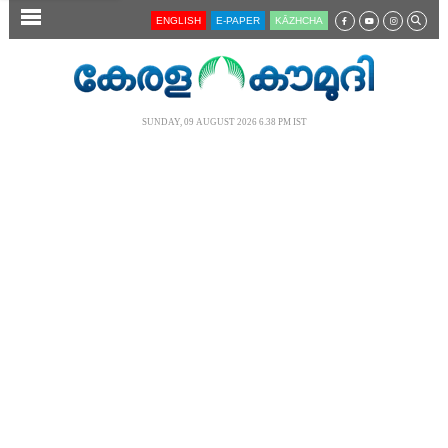
SECTIONS
ENGLISH
E-PAPER
KĀZHCHA
HOME
LATEST
SUNDAY, 09 AUGUST 2026 6.38 PM IST
AUDIO
NOTIFIED NEWS
POLL
KERALA
LOCAL
NEWS 360
CASE DIARY