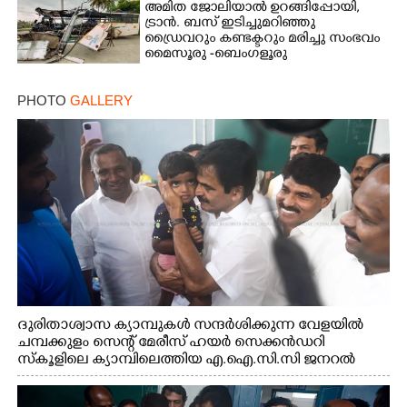
അമിത ജോലിയാൽ ഉറങ്ങിപ്പോയി,
ട്രാൻ. ബസ് ഇടിച്ചുമറിഞ്ഞു
ഡ്രൈവറും കണ്ടക്ടറും മരിച്ചു സംഭവം
മൈസൂരു -ബെംഗളൂരു
ദേശീയപാതയിൽ 20 പേർക്ക് പരിക്ക്,
നാലു പേരുടെ നില ഗുരുതരം
PHOTO
GALLERY
ദുരിതാശ്വാസ ക്യാമ്പുകൾ സന്ദർശിക്കുന്ന വേളയിൽ
ചമ്പക്കുളം സെന്റ് മേരീസ് ഹയർ സെക്കൻഡറി
സ്കൂളിലെ ക്യാമ്പിലെത്തിയ എ.ഐ.സി.സി ജനറൽ
സെക്രട്ടറി കെ.സി വേണുഗോപാൽ എം.പി കുരുന്നിനെ
എടുത്ത് ലാളിച്ചപ്പോൾ. സഹകരണ-എക്സൈസ്