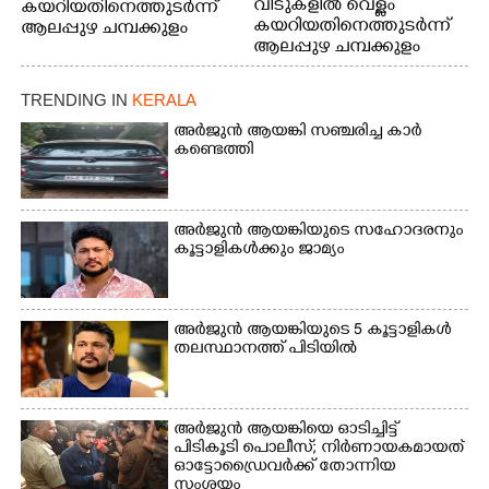
വീടുകളിൽ വെള്ളം
കയറിയതിനെത്തുടർന്ന്
കയറിയതിനെത്തുടർന്ന്
ആലപ്പുഴ ചമ്പക്കുളം
ആലപ്പുഴ ചമ്പക്കുളം
ഫാദർ തോമസ്
ഫാദർ തോമസ്
പോരൂക്കര സെൻട്രൽ
പോരൂക്കര സെൻട്രൽ
സ്കൂളിലെ ദുരിതാശ്വാസ
TRENDING IN
KERALA
സ്കൂളിലെ ദുരിതാശ്വാസ
ക്യാമ്പിലെത്തിയവർ
ക്യാമ്പിലെത്തിയവർ മഴ
വസ്ത്രങ്ങൾ
അർജുൻ ആയങ്കി സഞ്ചരിച്ച കാർ
കണ്ടെത്തി
മാറിനിന്ന ഇടവേളയിൽ
ഉണക്കാനിട്ടിരിക്കുന്ന
ക്യാമ്പ് പരിസരത്ത്
ഗോൾപോസ്റ്റിന് മുന്നിൽ
വസ്ത്രങ്ങൾ
ഫുട്ബോൾ കളികളിൽ
ഉണക്കാനിടുന്ന കാഴ്ച.
ഏർപ്പെട്ടിരിക്കുന്ന
അർജുൻ ആയങ്കിയുടെ സഹോദരനും
കുട്ടികൾ
കൂട്ടാളികൾക്കും ജാമ്യം
അർജുൻ ആയങ്കിയുടെ 5 കൂട്ടാളികൾ
തലസ്ഥാനത്ത് പിടിയിൽ
അർജുൻ ആയങ്കിയെ ഓടിച്ചിട്ട്
പിടികൂടി പൊലീസ്; നിർണായകമായത്
ഓട്ടോഡ്രൈവർക്ക് തോന്നിയ
സംശയം