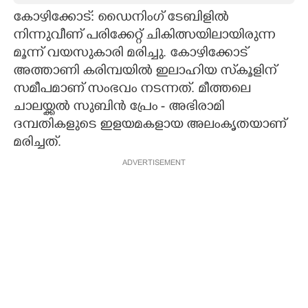
കോഴിക്കോട്: ഡൈനിംഗ് ടേബിളിൽ
CARTOONS
നിന്നുവീണ് പരിക്കേറ്റ് ചികിത്സയിലായിരുന്ന
മൂന്ന് വയസുകാരി മരിച്ചു. കോഴിക്കോട്
LITERATURE
അത്താണി കരിമ്പയിൽ ഇലാഹിയ സ്‌കൂളിന്
സമീപമാണ് സംഭവം നടന്നത്. മീത്തലെ
ZOOM
ചാലയ്ക്കൽ സുബിൻ പ്രേം - അഭിരാമി
ദമ്പതികളുടെ ഇളയമകളായ അലംകൃതയാണ്
മരിച്ചത്.
CONTACT US
ADVERTISEMENT