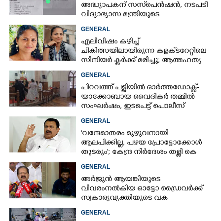
അദ്ധ്യാപകന് സസ്‌പെൻഷൻ, നടപടി
വിദ്യാഭ്യാസ മന്ത്രിയുടെ
നിർദേശപ്രകാരം
GENERAL
എലിവിഷം കഴിച്ച്
ചികിത്സയിലായിരുന്ന കളക്‌ടറേറ്റിലെ
സീനിയർ ക്ലർക്ക് മരിച്ചു; ആത്മഹത്യ
സ്ഥലംമാറ്റത്തിൽ മനംനൊന്തെന്ന്
GENERAL
സംശയം
പിറവത്ത് പള്ളിയിൽ ഓർത്തഡോക്സ്-
യാക്കോബായ വൈദികർ തമ്മിൽ
സംഘർഷം, ഇടപെട്ട് പൊലീസ്
GENERAL
'വന്ദേമാതരം മുഴുവനായി
ആലപിക്കില്ല, പഴയ പ്രോട്ടോക്കോൾ
തുടരും'; കേന്ദ്ര നിർദേശം തള്ളി കെ
മുരളീധരൻ
GENERAL
അർജുൻ ആയങ്കിയുടെ
വിവരംനൽകിയ ഓട്ടോ ഡ്രൈവർക്ക്
സ്വകാര്യവ്യക്തിയുടെ വക
പാരിതോഷികം: മന്ത്രി രമേശ്
GENERAL
ചെന്നിത്തല