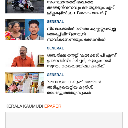
സംസ്ഥാനത്ത് അടുത്ത
അ‌ഞ്ചുദിവസവും മഴ തുടരും; ഏഴ്
ജില്ലകളിൽ ഇന്ന് മഞ്ഞ അലർട്ട്
GENERAL
നീണ്ടകരയിൽ ഗൗതം കൃഷ്ണയ്ക്കായുള്ള
തെരച്ചിലിന് ഇന്ത്യൻ
നാവികസേനയും; ഡൈവിംഗ്
ആരംഭിച്ചു
GENERAL
ശബരിമല നെയ്യ് ക്രമക്കേട്; പി എസ്
പ്രശാന്തിന് തിരിച്ചടി, കുരുക്കായി
സ്വന്തം കൈപ്പടയിലെ കുറിപ്പ്
GENERAL
'വൈദ്യുതിവകുപ്പ് തലയിൽ
അടിച്ചുകയറ്റിയ കുരിശ്‌,
വൈദ്യുതത്തൂണുകൾ
പൊട്ടിവീണാൽപോലും മന്ത്രിയെ
വിളിക്കുന്ന കാലമാണിത്'
KERALA KAUMUDI
EPAPER