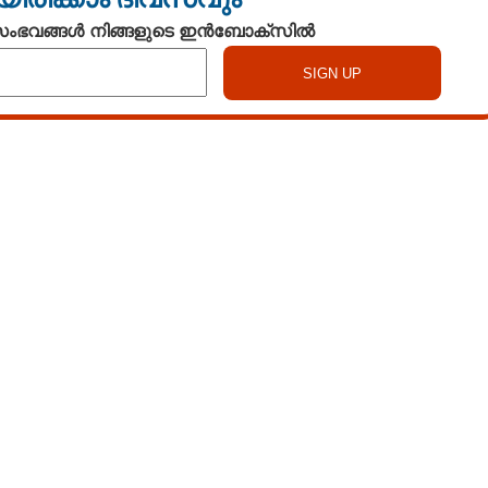
 സംഭവങ്ങൾ നിങ്ങളുടെ ഇൻബോക്സിൽ
Watch More