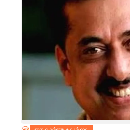
CINEMA
OPINION
PHOTOS
LIFESTYLE
SPIRITUAL
INFO+
ART
ASTRO
ഈ വാർത്ത കേൾക്കാം