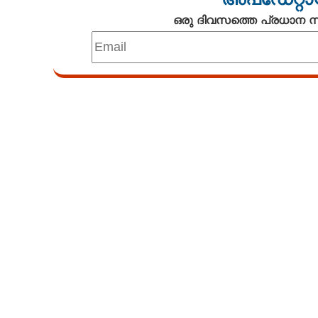
ഒരു ദിവസത്തെ പ്രധാന
Loaded
:
4.00%
/
Unmute