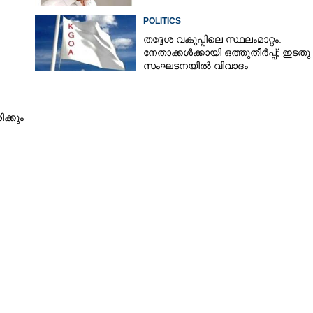
POLITICS
തദ്ദേശ വകുപ്പിലെ സ്ഥലംമാറ്റം:
Copy Link
നേതാക്കൾക്കായി ഒത്തുതീർപ്പ്; ഇടതു
സംഘടനയിൽ വിവാദം
ി യോഗം വിളിച്ചു
ക്കും