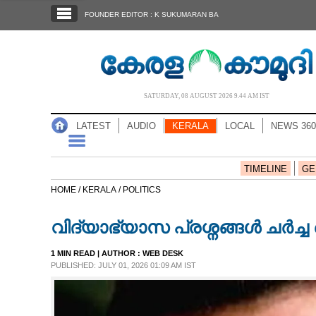
SECTIONS
FOUNDER EDITOR : K SUKUMARAN BA
HOME
LATEST
AUDIO
SATURDAY, 08 AUGUST 2026 9.44 AM IST
NOTIFIED NEWS
LATEST
AUDIO
KERALA
LOCAL
NEWS 360
POLL
KERALA
TIMELINE
GE
HOME /
KERALA /
POLITICS
LOCAL
വിദ്യാഭ്യാസ പ്രശ്നങ്ങൾ ചർച്ച
NEWS 360
1 MIN READ
| AUTHOR :
WEB DESK
PUBLISHED: JULY 01, 2026 01:09 AM IST
CASE DIARY