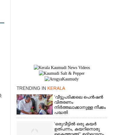
TRENDING IN
KERALA
:
'വീട്ടുപടിക്കലെ പെൻഷൻ
×
വിതരണം
നിർത്തലാക്കാനുള്ള നീക്കം
പദ്ധതി
അവസാനിപ്പിക്കാനുള്ള
യുഡിഎഫ് അജണ്ടയുടെ
'ഒരുവീട്ടിൽ ഒരു കയർ
ആദ്യപടി'
ഉത്പന്നം, കയറിനൊരു
കൈത്താങ്ങ് ' ഉദ്ഘാടനം