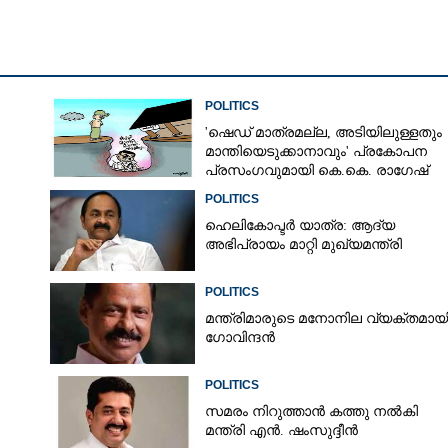
POLITICS
'ഷെഡ് മാത്രമല്ല, അടിയിലുള്ളതും
മാന്തിയെടുക്കാനാവും' പ്രകോപന
പ്രസംഗവുമായി കെ.കെ. രാഗേഷ്
POLITICS
ഹെലികോപ്ടർ യാത്ര: ആദ്യ
അഭിപ്രായം മാറ്റി മുഖ്യമന്ത്രി
POLITICS
മന്ത്രിമാരുടെ മനോനില വ്യക്തമായി
ഗോവിന്ദൻ
Share this link
POLITICS
സമരം നിറുത്താൻ കത്തു നൽകി
മന്ത്രി എൻ. ഷംസുദ്ദീൻ