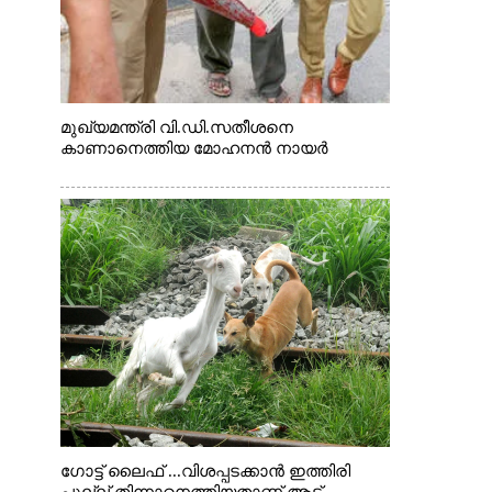
മുഖ്യമന്ത്രി വി.ഡി.സതീശനെ
കാണാനെത്തിയ മോഹനൻ നായർ
ഗോട്ട് ലൈഫ് ...വിശപ്പടക്കാൻ ഇത്തിരി