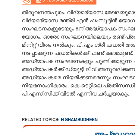
CARTOONS
തിരുവനന്തപുരം: വിദ്യാഭ്യാസ മേഖലയുമായി 
വിദ്യാഭ്യാസ മന്ത്രി എൻ.ഷംസുദ്ദീൻ യോഗം വ
LITERATURE
സംഘടനകളുടേയും 8ന് അദ്ധ്യാപക സംഘടനകളു
യോഗം. ഓരോ സംഘടനയിലെയും രണ്ട് പ്രതിന
മിനിറ്റ് വീതം നൽകും. പി.എം ശ്രീ പദ്ധതി
ZOOM
നടപ്പാക്കുന്ന പദ്ധതികൾക്ക് ഫണ്ട് ക്ഷാമമ
അദ്ധ്യാപക സംഘടനകളും ചൂണ്ടിക്കാട്ടുന്
CONTACT US
അദ്ധ്യാപകർക്ക് ഡ്യൂട്ടി ലീവ് അനുവദിക്
അദ്ധ്യാപകരെ നിയമിക്കണമെന്നും സംഘടനകൾ
നിയമനാംഗീകാരം, കെ-ടെറ്റിലെ പ്രതിസന്ധ
പി.എസ്.സിക്ക് വിടൽ എന്നിവ ചർച്ചയാകും.
RELATED TOPICS:
N SHAMSUDHEEN
അപ്ഡേറ്റാ