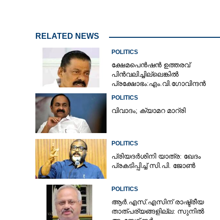
RELATED NEWS
POLITICS
ക്ഷേമപെൻഷൻ ഉത്തരവ്
പിൻവലിച്ചില്ലെങ്കിൽ
പ്രക്ഷോഭം:എം.വി.ഗോവിന്ദൻ
POLITICS
വിവാദം; ക്യാമറ മാറ്രി
POLITICS
പ്രിയദർശിനി യാത്ര: ഖേദം
പ്രകടിപ്പിച്ച് സി.പി. ജോൺ
POLITICS
ആർ.എസ്.എസിന് രാഷ്ട്രീയ
താത്പര്യങ്ങളില്ല: സുനിൽ