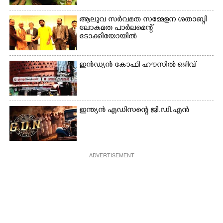
ആലുവ സർവമത സമ്മേളന ശതാബ്ദി
ലോകമത പാർലമെന്റ്
ടോക്കിയോയിൽ
ഇൻഡ്യൻ കോഫി ഹൗസിൽ ഒഴിവ്
ഇന്ത്യൻ എഡിസന്റെ ജി.ഡി.എൻ
ADVERTISEMENT