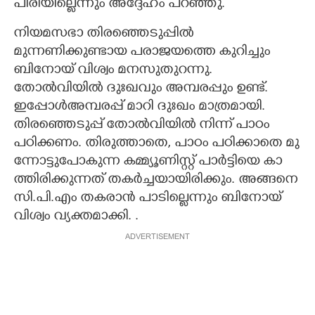
പിരിയില്ലെന്നും അദ്ദേഹം പറഞ്ഞു.
നിയമസഭാ തിരഞ്ഞെടുപ്പിൽ
മുന്നണിക്കുണ്ടായ പരാജയത്തെ കുറിച്ചും
ബിനോയ് വിശ്വം മനസുതുറന്നു.
തോൽവിയിൽ ദുഃഖവും അമ്പരപ്പും ഉണ്ട്.
ഇപ്പോൾഅമ്പരപ്പ് മാറി ദുഃഖം മാത്രമായി.
തിരഞ്ഞെടുപ്പ് തോൽവിയിൽ നിന്ന് പാഠം
പഠിക്കണം. തി​രു​ത്താ​തെ,​ ​പാ​ഠം​ ​പ​ഠി​ക്കാ​തെ​ ​മു​
ന്നോ​ട്ടു​പോ​കു​ന്ന​ ​ക​മ്മ്യൂ​ണി​സ്റ്റ് ​പാ​ർ​ട്ടി​യെ​ ​കാ​
ത്തി​രി​ക്കു​ന്ന​ത് ​ത​ക​ർ​ച്ച​യാ​യി​രി​ക്കും.​ ​അ​ങ്ങ​നെ​ ​
സി.​പി.​എം​ ​ത​ക​രാ​ൻ​ ​പാ​ടി​ല്ലെന്നും ബിനോയ്
വിശ്വം വ്യക്തമാക്കി. .
ADVERTISEMENT