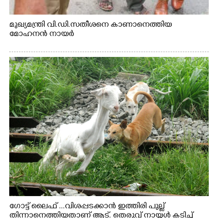
മുഖ്യമന്ത്രി വി.ഡി.സതീശനെ കാണാനെത്തിയ
മോഹനൻ നായർ
ഗോട്ട് ലൈഫ് ...വിശപ്പടക്കാൻ ഇത്തിരി പുല്ല്
തിന്നാനെത്തിയതാണ് ആട്. തെരുവ് നായ്ക്കൾ കടിച്ച്