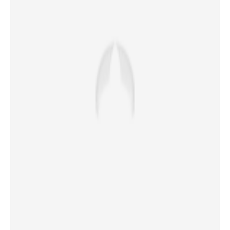
×
Share this link
Copy Link