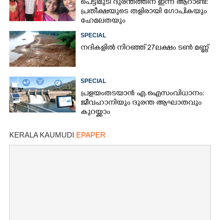
പെട്ടിമുടി ദുരന്തത്തിന് ഇന്ന് ആറാണ്ട്:
പ്രതീക്ഷയുടെ തളിരായി ഗോപികയും
ഹേമലതയും
SPECIAL
നദികളിൽ നിറഞ്ഞ് 27ലക്ഷം ടൺ മണ്ണ്
SPECIAL
പ്രളയം തടയാൻ എ.ഐ സംവിധാനം:
ജീവഹാനിയും ദുരന്ത ആഘാതവും
കുറയ്ക്കാം
KERALA KAUMUDI
EPAPER