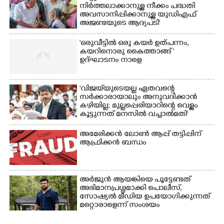
നിർത്തലാക്കാനുള്ള നീക്കം പദ്ധതി
അവസാനിപ്പിക്കാനുള്ള യുഡിഎഫ്
അജണ്ടയുടെ ആദ്യപടി'
'ഒരുവീട്ടിൽ ഒരു കയർ ഉത്പന്നം,
കയറിനൊരു കൈത്താങ്ങ് '
ഉദ്ഘാടനം നാളെ
'വിജയ്‌യുടെയല്ല ഏതവന്റെ
സർക്കാരായാലും അനുവദിക്കാൻ
കഴിയില്ല; മുല്ലപ്പെരിയാറിന്റെ വെള്ളം
കൂട്ടുന്നത് മനസിൽ വച്ചാൽമതി'
അമേരിക്കൻ ലോൺ ആപ്പ് തട്ടിപ്പിന്
ആഫ്രിക്കൻ ബന്ധം
അർജുൻ ആയങ്കിയെ പൂട്ടേണ്ടത്
അഭിമാനപ്രശ്നമാക്കി പൊലീസ്,
സാേഷ്യൽ മീഡിയ ഉപയോഗിക്കുന്നത്
മറ്റൊരാളെന്ന് സംശയം