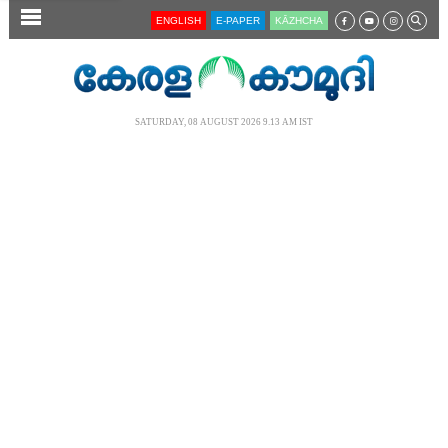
SECTIONS
ENGLISH
E-PAPER
KĀZHCHA
HOME
LATEST
SATURDAY, 08 AUGUST 2026 9.13 AM IST
AUDIO
NOTIFIED NEWS
POLL
KERALA
LOCAL
NEWS 360
CASE DIARY