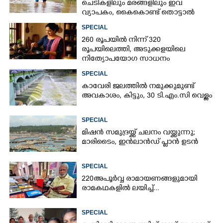
ചെടികളിലും മരങ്ങളിലും ഇവ
വ്യാപകം, കൈകൊണ്ട് തൊട്ടാൽ
രോഗമുറപ്പ്
SPECIAL
260 രൂപയിൽ നിന്ന് 320
രൂപയിലെത്തി, അടുക്കളയിലെ
നിത്യോപയോഗ സാധനം
വാങ്ങിയാൽ കൈപൊള്ളും
SPECIAL
കാവേരി ജലത്തിൽ നമുക്കുമുണ്ട്
അവകാശം, കിട്ടും, 30 ടി.എം.സി വെള്ളം
SPECIAL
മിഷൻ സമുദ്ര‌യ്ക്ക് ചലനം വയ്ക്കുന്നു;
മാരിടൈം, ഇൻലാൻഡ് പ്ലാൻ ഉടൻ
SPECIAL
220 അപൂർവ്വ രാമായണങ്ങളുമായി
രാമകഥകളിൽ ലയിച്ച്...
SPECIAL