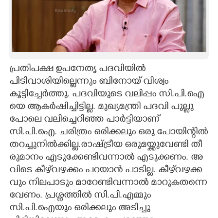
പ്രതിപക്ഷ ഉപനേതൃ പദവിയിൽ
പിടിവാശിയില്ലെന്നും ബിനോയ് വിശ്വം
കൂട്ടിച്ചേർത്തു. പ​ദ​വി​യു​ടെ​ ​വ​ലി​പ്പം​ ​സി.​പി.​ഐ​
യെ​ ​ആ​ക​ർ​ഷി​ച്ചി​ട്ടി​ല്ല.​ ​മു​ഖ്യ​മ​ന്ത്രി​ ​പ​ദ​വി​ ​പു​ല്ലു​
പോ​ലെ​ ​വ​ലി​ച്ചെ​റി​ഞ്ഞ​ ​പാ​ർ​ട്ടി​യാ​ണ്
സി.പി.ഐ. ച​രി​ത്രം​ ​ഒ​രി​ക്ക​ലും​ ​ഒ​രു​ ​പോ​യി​ന്റി​ൽ​
​ത​റ​ച്ചു​നി​ൽ​ക്കി​ല്ല.​രാ​ഷ്ട്രീ​യ​ ​ഒ​രു​മ​യ്ക്കു​വേ​ണ്ടി​ ​തീ​
രു​മാ​നം​ ​എ​ടു​ക്കേ​ണ്ടി​വ​ന്നാ​ൽ​ ​എ​ടു​ക്ക​ണം.​ ​അ​
വി​ടെ​ ​കീ​ഴ്‌​വ​ഴ​ക്കം​ ​പ​റ​യാ​ൻ​ ​പാ​ടി​ല്ല.​ ​കീ​ഴ്‌​വ​ഴ​ക്ക​
വും​ ​നി​ല​പാ​ടും​ ​മാ​റേ​ണ്ടി​വ​ന്നാ​ൽ​ ​മാ​റു​ക​ത​ന്നെ​
​വേ​ണം. പ്രശ്നത്തിൽ സി.പി.എമ്മും
സി.പി.ഐയും ഒരിക്കലും അടിച്ചു