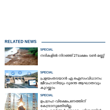
RELATED NEWS
SPECIAL
നദികളിൽ നിറഞ്ഞ് 27ലക്ഷം ടൺ മണ്ണ്
SPECIAL
പ്രളയം തടയാൻ എ.ഐ സംവിധാനം:
ജീവഹാനിയും ദുരന്ത ആഘാതവും
കുറയ്ക്കാം
SPECIAL
ഉപഗ്രഹ വിക്ഷേപണത്തിന്
കേന്ദ്രാനുമതിയില്ല,​