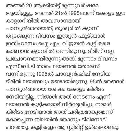
അണ്ടർ 20 ആക്കിയിട്ട് മൂന്നുവർഷമേ
ആയിട്ടുള്ളൂ. അണ്ടർ 21ൽ 1995ലാണ് കേരളം ഈ
കാറ്റഗറിയിൽ അവസാനമായി
ചാമ്പ്യൻമാരായത്,​ തൃശൂരിൽ ക്യാമ്പ്
തുടങ്ങുന്ന ദിവസം ഇന്ത്യൻ ഫുട്ബാൾ
ഇതിഹാസം ഐ.എം. വിജയൻ കുട്ടികളെ
കാണാൻ ക്യാമ്പിൽ വന്നിരുന്നു. ടീമിന് നല്ല
പ്രചോദനമായിരുന്നു അത്. മൂന്നാം ദിവസം
എസ്.ബി.ടി താരം ലയണൽ തോമസ്
വന്നിരുന്നു 1995ൽ ചാമ്പ്യൻഷിപ്പ് നേടിയ
ടീമിൽ ലയണലും ഉണ്ടായിരുന്നു. 95ൽ ഞങ്ങൾ
ചാമ്പ്യൻമാരായ ശേഷം കേരളം കിരീടം
നേടിയിട്ടില്ല. നിങ്ങൾ അത് നേടണം എന്ന്
ലയണൽ കുട്ടികളോട് നിർദ്ദേശിച്ചു. നമ്മൾ
കിരീടം നേടിയാൽ അത് ചരിത്രമാകുമെന്ന്
കോച്ചെന്ന നിലയിൽ ഞാനും ടീമിനോട്
പറഞ്ഞു. കുട്ടികളും ആ സ്പിരിറ്റ് ഉൾക്കൊണ്ടു.