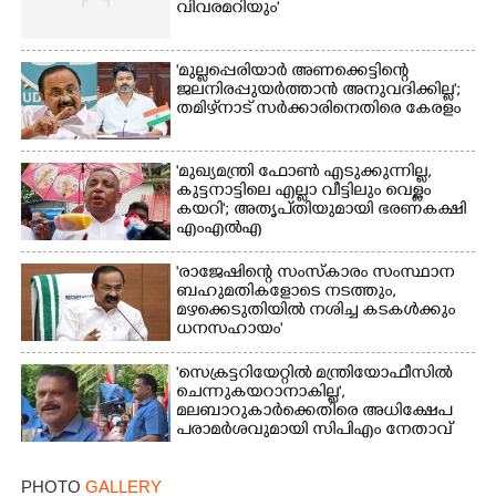
വിവരമറിയും '
'മുല്ലപ്പെരിയാർ അണക്കെട്ടിന്റെ
ജലനിരപ്പുയർത്താൻ അനുവദിക്കില്ല';
തമിഴ്‌നാട് സർക്കാരിനെതിരെ കേരളം
'മുഖ്യമന്ത്രി ഫോൺ എടുക്കുന്നില്ല,
കുട്ടനാട്ടിലെ എല്ലാ വീട്ടിലും വെള്ളം
കയറി'; അതൃപ്‌തിയുമായി ഭരണകക്ഷി
എംഎൽഎ
'രാജേഷിന്റെ സംസ്കാരം സംസ്ഥാന
ബഹുമതികളോടെ നടത്തും,
മഴക്കെടുതിയിൽ നശിച്ച കടകൾക്കും
ധനസഹായം'
'സെക്രട്ടറിയേറ്റിൽ മന്ത്രിയോഫീസിൽ
ചെന്നുകയറാനാകില്ല',
മലബാറുകാർക്കെതിരെ അധിക്ഷേപ
പരാമർശവുമായി സിപിഎം നേതാവ്‌
PHOTO
GALLERY