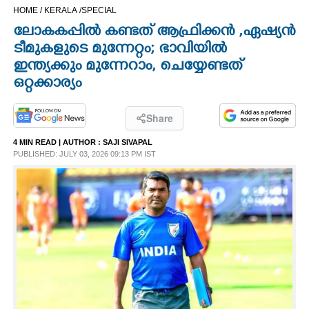
HOME /
KERALA /
SPECIAL
CINEMA
ലോകകപ്പിൽ കണ്ടത് ആഫ്രിക്കൻ ,ഏഷ്യൻ
ടീമുകളുടെ മുന്നേറ്റം; ഭാവിയിൽ
OPINION
ഇന്ത്യക്കും മുന്നേറാം, ചെയ്യേണ്ടത്
ഒറ്റക്കാര്യം
PHOTOS
Share
LIFESTYLE
4 MIN READ
| AUTHOR :
SAJI SIVAPAL
PUBLISHED: JULY 03, 2026 09:13 PM IST
SPIRITUAL
INFO+
ART
ASTRO