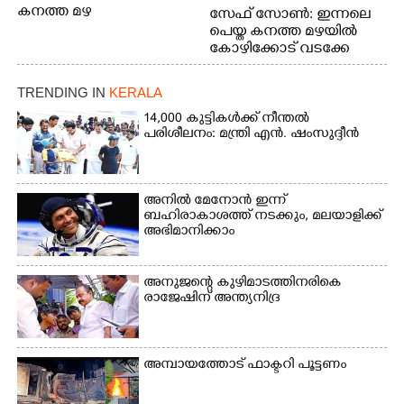
കനത്ത മഴ
സേഫ് സോൺ: ഇന്നലെ
പെയ്ത കനത്ത മഴയിൽ
കോഴിക്കോട് വടക്കേ
വയലിൽ വെള്ളം
കയറിയതിനെ തുടർന്ന്
TRENDING IN
KERALA
വീട്ടുസാധനങ്ങളുമായി
വെള്ളത്തിലൂടെ
14,000 കുട്ടികൾക്ക് നീന്തൽ
പരിശീലനം: മന്ത്രി എൻ. ഷംസുദ്ദീൻ
നടന്നുവരുന്നവരെ
മതിലിനു മുകളിൽ നോക്കി
നിൽക്കുന്ന
നായ. ഫോട്ടോ: കെ.വിശ്വജി
അനിൽ മേനോൻ ഇന്ന്
ത്ത്
ബഹിരാകാശത്ത് നടക്കും, മലയാളിക്ക്
അഭിമാനിക്കാം
അനുജന്റെ കുഴിമാടത്തിനരികെ
രാജേഷിന് അന്ത്യനിദ്ര
അമ്പായത്തോട് ഫാക്ടറി പൂട്ടണം