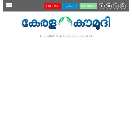
SECTIONS
ENGLISH
E-PAPER
KĀZHCHA
HOME
LATEST
THURSDAY, 06 AUGUST 2026 9.05 AM IST
AUDIO
NOTIFIED NEWS
POLL
KERALA
LOCAL
NEWS 360
CASE DIARY