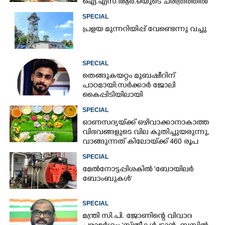
ഐ.എസ്.ആർ.ഒയുടെ ചരിത്രത്തിൽ
ആദ്യം
SPECIAL
പ്ര​ളയ മു​ന്ന​റി​യി​പ്പ് ​വേണ്ടെന്നു വച്ചു
SPECIAL
തെങ്ങുകയറ്റം മുബഷീറിന്
പാഠമായി:സർക്കാർ ജോലി
കൈപ്പിടിയിലായി
SPECIAL
ഓണസദ്യയ്‌ക്ക് ഒഴിവാക്കാനാകാത്ത
വിഭവങ്ങളുടെ വില കുതിച്ചുയരുന്നു,
വാങ്ങുന്നത് കിലോയ്‌ക്ക് 460 രൂപ
വരെ
SPECIAL
മേൽനോട്ടപ്പിശകിൽ "ബോയിലർ
ബോംബുകൾ"
SPECIAL
മന്ത്രി സി.പി. ജോണിന്റെ വിവാദ