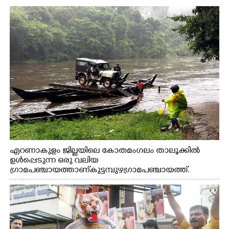
എറണാകുളം ജില്ലയിലെ കോതമംഗലം താലൂക്കിൽ
ഉൾപ്പെടുന്ന ഒരു വലിയ
ഗ്രാമപഞ്ചായത്താണ് കുട്ടമ്പുഴ ഗ്രാമ പഞ്ചായത്ത്.
ആദിവാസി ഊരുകളായ വെള്ളാരംകുത്ത്, കത്തിപ്പാറ,
ഉറിയംപെട്ടി, തേക്കല്ല്, വെട്ടിക്കല്ല്, മഞ്ചപ്പാറ എന്നീ ആറു
സ്ഥലങ്ങളിലേക്കുള്ള പ്രധാന സഞ്ചാര മാർഗമാണ് ഈ
കാണുന്ന കടത്ത് വള്ളം