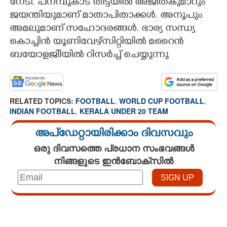
നേടി. പനമ്പുകാട് തിട്ടയിൽ അജിത്കുമാറും
ജയന്തിയുമാണ് മാതാപിതാക്കൾ. അനൂപും
അമലുമാണ് സഹോദരങ്ങൾ. ഭാര്യ സന്ധ്യ
കൊച്ചിൻ യൂണിവേഴ്സിറ്റിയിൽ മറൈൻ
ബയോളജിിയിൽ റിസർച്ച് ചെയ്യുന്നു
RELATED TOPICS:
FOOTBALL
,
WORLD CUP FOOTBALL
,
INDIAN FOOTBALL
,
KERALA UNDER 20 TEAM
അപ്ഡേറ്റായിരിക്കാം ദിവസവും
ഒരു ദിവസത്തെ പ്രധാന സംഭവങ്ങൾ
നിങ്ങളുടെ ഇൻബോക്സിൽ
Loaded
:
3.58%
/
Mute