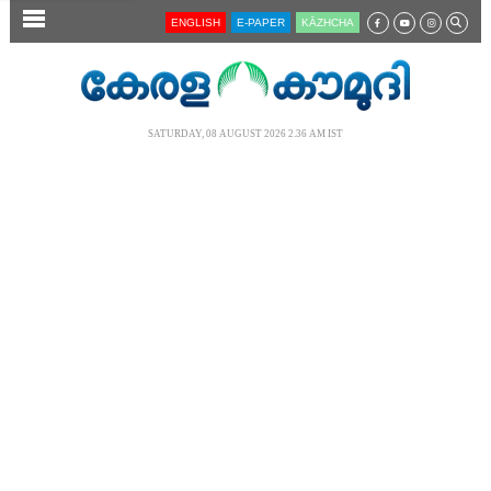
SECTIONS
ENGLISH
E-PAPER
KĀZHCHA
HOME
LATEST
SATURDAY, 08 AUGUST 2026 2.36 AM IST
AUDIO
NOTIFIED NEWS
POLL
KERALA
LOCAL
NEWS 360
CASE DIARY