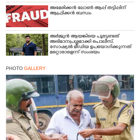
അമേരിക്കൻ ലോൺ ആപ്പ് തട്ടിപ്പിന്
ആഫ്രിക്കൻ ബന്ധം
അർജുൻ ആയങ്കിയെ പൂട്ടേണ്ടത്
അഭിമാനപ്രശ്നമാക്കി പൊലീസ്,
സാേഷ്യൽ മീഡിയ ഉപയോഗിക്കുന്നത്
മറ്റൊരാളെന്ന് സംശയം
PHOTO
GALLERY