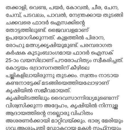
തക്കാളി, വെണ്ട, പയർ, കോവൽ, ചീര, ചേന,
ചേമ്പ്, പടവലം, പാവൽ, നേന്ത്രക്കായ തുടങ്ങി
ചക്കവരെ ഫാദർ ഐസക്കിന്റെ
തോട്ടത്തിലുണ്ട്. ജൈവവളമാണ്
ഉപയോഗിക്കുന്നത്. കുളത്തിൽ പിരാന,
രോഹു മത്സ്യക്കൃഷിയുമുണ്ട്. പരമ്പരാഗത
കർഷക കുടുംബാംഗമായ ഫാദർ ഐസക്
25-ാം വയസിലാണ് പൗരോഹിത്യം സ്വീകരിച്ചത്.
കോട്ടയം ഭദ്രാസനത്തിന് കീഴിലെ
പള്ളികളിലായിരുന്നു തുടക്കം. സ്വന്തം നാടായ
കണ്ടനാട്ടേക്ക് മടങ്ങിയെത്തിയപ്പോഴാണ്
കൃഷിയിൽ സജീവമായത്.
കൃഷിയിടത്തിലും ദൈവസാന്നിദ്ധ്യമുണ്ടെന്ന്
വിശ്വസിക്കുന്ന അദ്ദേഹം, കൃഷിയിൽ നിന്നുള്ള
ആദായത്തിന്റെ നല്ലൊരു വിഹിതം
അശരണർക്കായി മാറ്റിവയ്‌ക്കും. ഭാര്യ മേരിയും
ഗവ.ആശുപത്രി ഡോക്ടറായ മകൾ സഫ്‌നയും