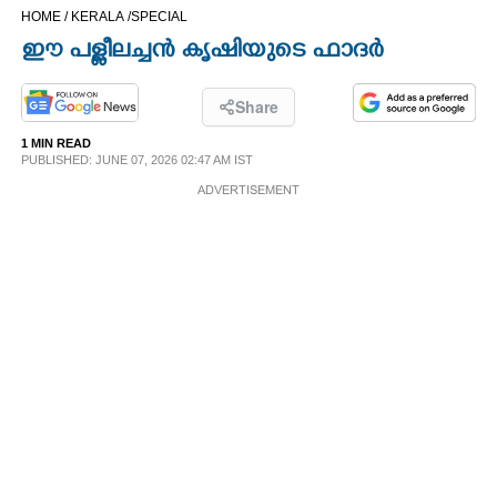
HOME /
KERALA /
SPECIAL
CINEMA
ഈ പള്ളീലച്ചൻ കൃഷിയുടെ ഫാദർ
OPINION
Share
1 MIN READ
PHOTOS
PUBLISHED: JUNE 07, 2026 02:47 AM IST
ADVERTISEMENT
LIFESTYLE
SPIRITUAL
INFO+
ART
ASTRO