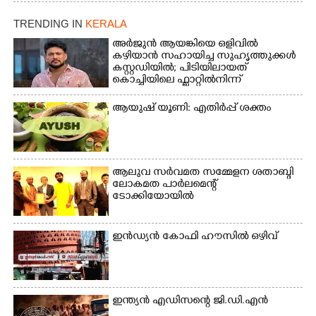
എറണാകുളം മേനകയിൽ
നിന്നുള്ള കാഴ്ച
TRENDING IN
KERALA
അർജുൻ ആയങ്കിയെ ഒളിവിൽ
കഴിയാൻ സഹായിച്ച സുഹൃത്തുക്കൾ
കസ്റ്റഡിയിൽ; പിടിയിലായത്
കൊച്ചിയിലെ ഫ്ലാറ്റിൽനിന്ന്
ആയുഷ് യൂണി: എതിർപ്പ് ശക്തം
ആലുവ സർവമത സമ്മേളന ശതാബ്ദി
ലോകമത പാർലമെന്റ്
ടോക്കിയോയിൽ
ഇൻഡ്യൻ കോഫി ഹൗസിൽ ഒഴിവ്
ഇന്ത്യൻ എഡിസന്റെ ജി.ഡി.എൻ