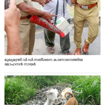
മുഖ്യമന്ത്രി വി.ഡി.സതീശനെ കാണാനെത്തിയ
മോഹനൻ നായർ