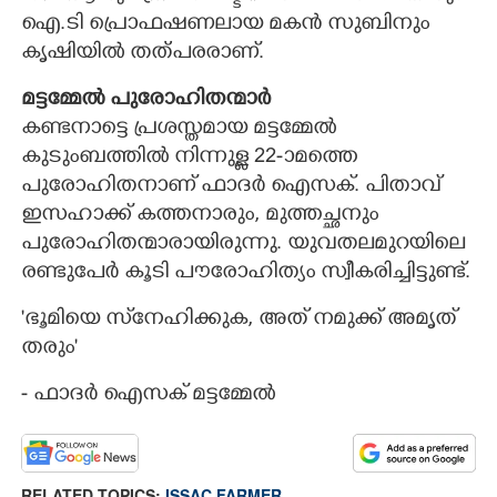
ഐ.ടി പ്രൊഫഷണലായ മകൻ സുബിനും
കൃഷിയിൽ തത്പരരാണ്.
മട്ടമ്മേൽ പുരോഹിതന്മാർ
കണ്ടനാട്ടെ പ്രശസ്തമായ മട്ടമ്മേൽ
കുടുംബത്തിൽ നിന്നുള്ള 22-ാമത്തെ
പുരോഹിതനാണ് ഫാദർ ഐസക്. പിതാവ്
ഇസഹാക്ക് കത്തനാരും, മുത്തച്ഛനും
പുരോഹിതന്മാരായിരുന്നു. യുവതലമുറയിലെ
രണ്ടുപേർ കൂടി പൗരോഹിത്യം സ്വീകരിച്ചിട്ടുണ്ട്.
'ഭൂമിയെ സ്‌നേഹിക്കുക, അത് നമുക്ക് അമൃത്
തരും"
- ഫാദർ ഐസക് മട്ടമ്മേൽ
RELATED TOPICS:
ISSAC FARMER