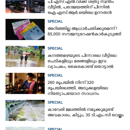
പി.എസ്.എൽ.വിക്ക് ശത്രു സ്വന്തം
വീട്ടിൽ,​ പരാജയത്തിന് പിന്നിൽ
ഐ.എസ്.ആർ.ഒയിലെ ഉന്നതൻ
SPECIAL
അറിഞ്ഞില്ല ആധാർ ചതിക്കുമെന്ന് !
85,000 സൗജന്യ റേഷൻകാർ കുടുങ്ങി
SPECIAL
കനത്തമഴയുടെ പിന്നാലെ വീട്ടിലെ
ചെടികളിലും മരങ്ങളിലും ഇവ
വ്യാപകം, കൈകൊണ്ട് തൊട്ടാൽ
രോഗമുറപ്പ്
SPECIAL
260 രൂപയിൽ നിന്ന് 320
രൂപയിലെത്തി, അടുക്കളയിലെ
നിത്യോപയോഗ സാധനം
വാങ്ങിയാൽ കൈപൊള്ളും
SPECIAL
കാവേരി ജലത്തിൽ നമുക്കുമുണ്ട്
അവകാശം, കിട്ടും, 30 ടി.എം.സി വെള്ളം
SPECIAL