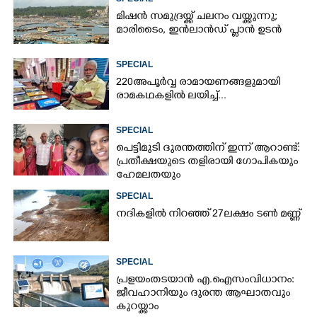
മിഷൻ സമുദ്ര‌യ്ക്ക് ചലനം വയ്ക്കുന്നു;
മാരിടൈം, ഇൻലാൻഡ് പ്ലാൻ ഉടൻ
SPECIAL
220 അപൂർവ്വ രാമായണങ്ങളുമായി
രാമകഥകളിൽ ലയിച്ച്...
SPECIAL
പെട്ടിമുടി ദുരന്തത്തിന് ഇന്ന് ആറാണ്ട്:
പ്രതീക്ഷയുടെ തളിരായി ഗോപികയും
ഹേമലതയും
SPECIAL
നദികളിൽ നിറഞ്ഞ് 27ലക്ഷം ടൺ മണ്ണ്
SPECIAL
പ്രളയം തടയാൻ എ.ഐ സംവിധാനം:
ജീവഹാനിയും ദുരന്ത ആഘാതവും
കുറയ്ക്കാം