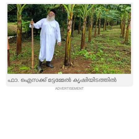
CARTOONS
LITERATURE
ZOOM
CONTACT US
ഫാ. ഐസക്ക് മട്ടമ്മേൽ കൃഷിയിടത്തിൽ
ADVERTISEMENT