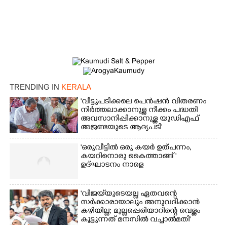
TRENDING IN
KERALA
'വീട്ടുപടിക്കലെ പെൻഷൻ വിതരണം
നിർത്തലാക്കാനുള്ള നീക്കം പദ്ധതി
അവസാനിപ്പിക്കാനുള്ള യുഡിഎഫ്
അജണ്ടയുടെ ആദ്യപടി'
'ഒരുവീട്ടിൽ ഒരു കയർ ഉത്പന്നം,
കയറിനൊരു കൈത്താങ്ങ് '
ഉദ്ഘാടനം നാളെ
'വിജയ്‌യുടെയല്ല ഏതവന്റെ
സർക്കാരായാലും അനുവദിക്കാൻ
കഴിയില്ല; മുല്ലപ്പെരിയാറിന്റെ വെള്ളം
കൂട്ടുന്നത് മനസിൽ വച്ചാൽമതി'