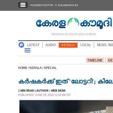
SECTIONS
FOUNDER EDITOR : K SUKUMARAN BA
HOME
LATEST
AUDIO
THURSDAY, 06 AUGUST 2026 9.15 PM IST
NOTIFIED NEWS
LATEST
AUDIO
KERALA
LOCAL
NEWS 360
POLL
KERALA
TIMELINE
GE
HOME /
KERALA /
SPECIAL
LOCAL
കര്‍ഷകര്‍ക്ക് ഇത് 'ലോട്ടറി'; കിലോ
NEWS 360
1 MIN READ
| AUTHOR :
WEB DESK
PUBLISHED: JUNE 29, 2026 12:02 AM IST
CASE DIARY