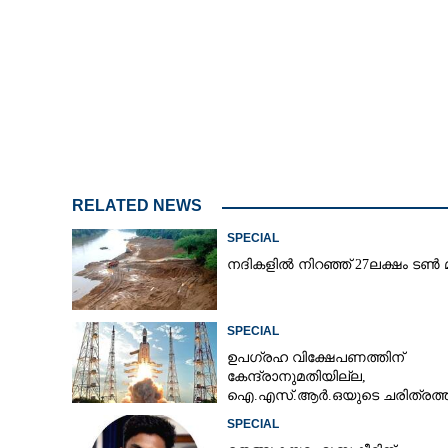
കര്‍ഷകര്‍ക്ക് ഇത
വില 3000 കടന്ന് മ
RELATED NEWS
SPECIAL
നദികളിൽ നിറഞ്ഞ് 27ലക്ഷം ടൺ മ
SPECIAL
ഉപഗ്രഹ വിക്ഷേപണത്തിന്
കേന്ദ്രാനുമതിയില്ല,​
ഐ.എസ്.ആർ.ഒയുടെ ചരിത്രത്
ആദ്യം
SPECIAL