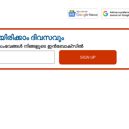
യിരിക്കാം ദിവസവും
 സംഭവങ്ങൾ നിങ്ങളുടെ ഇൻബോക്സിൽ
Watch More
Share this link