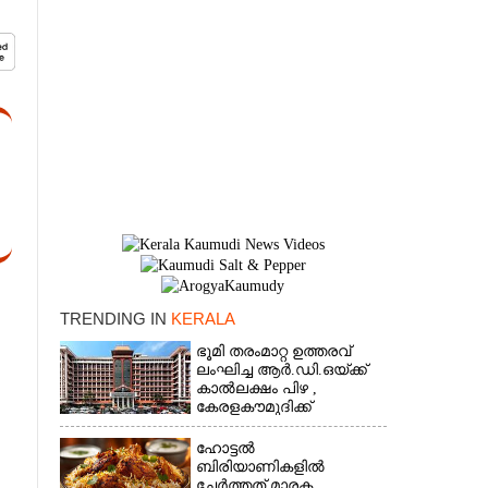
TRENDING IN
KERALA
ഭൂമി തരംമാറ്റ ഉത്തരവ്
×
ലംഘിച്ച ആർ.ഡി.ഒയ്ക്ക്
കാൽലക്ഷം പിഴ ,​
കേരളകൗമുദിക്ക്
ഹൈക്കോടതിയുടെ
പ്രശംസ
ഹോട്ടൽ
ബിരിയാണികളിൽ
ചേർത്തത് മാരക