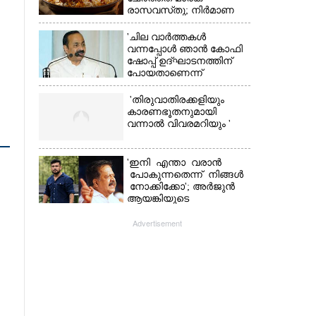
രാസവസ്‌തു; നിർമാണ
യൂണിറ്റിൽ എലികാഷ്‌ടവും
കുപ്പിച്ചില്ലും
'ചില വാർത്തകൾ
വന്നപ്പോൾ ഞാൻ കോഫി
ഷോപ്പ് ഉദ്ഘാടനത്തിന്
പോയതാണെന്ന്
വിചാരിച്ചു, 400 കോടിയുടെ
പ്രോജക്ടാണ് അത്'
'തിരുവാതിരക്കളിയും
കാരണഭൂതനുമായി
വന്നാൽ വിവരമറിയും '
'ഇനി എന്താ വരാൻ
പോകുന്നതെന്ന് നിങ്ങൾ
നോക്കിക്കോ'; അർജുൻ
ആയങ്കിയുടെ
വെല്ലുവിളിയിൽ രമേശ്
ചെന്നിത്തല
Advertisement