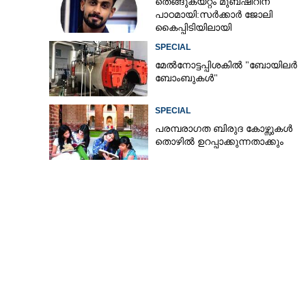
തെങ്ങുകയറ്റം മുബഷീറിന്
പാഠമായി:സർക്കാർ ജോലി
കൈപ്പിടിയിലായി
SPECIAL
മേൽനോട്ടപ്പിശകിൽ "ബോയിലർ
ബോംബുകൾ"
SPECIAL
പരമ്പരാഗത ബിരുദ കോഴ്സുകൾ
തൊഴിൽ ഉറപ്പാക്കുന്നതാക്കും