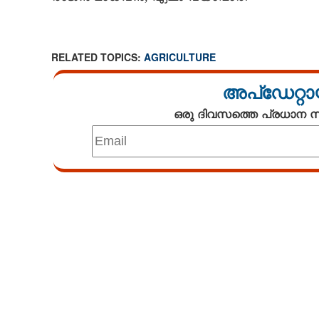
RELATED TOPICS:
AGRICULTURE
അപ്ഡേറ്റാ
ഒരു ദിവസത്തെ പ്രധാന
Loaded
:
4.68%
/
Unmute