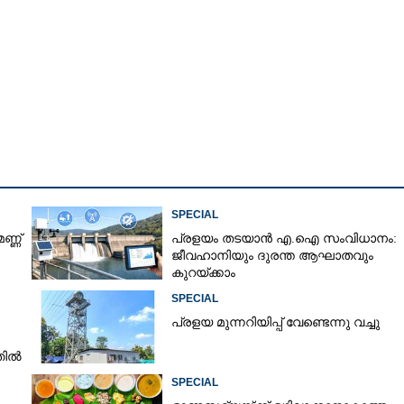
Copy Link
് 'ലോട്ടറി'; കിലോയ്ക്ക്
ുന്നോട്ട്
SPECIAL
ണ്ണ്
പ്രളയം തടയാൻ എ.ഐ സംവിധാനം:
ജീവഹാനിയും ദുരന്ത ആഘാതവും
കുറയ്ക്കാം
SPECIAL
പ്ര​ളയ മു​ന്ന​റി​യി​പ്പ് ​വേണ്ടെന്നു വച്ചു
തിൽ
SPECIAL