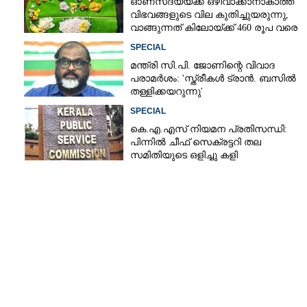
ഓണസദ്യയ്‌ക്ക് ഒഴിവാക്കാനാകാത്ത
വിഭവങ്ങളുടെ വില കുതിച്ചുയരുന്നു,
വാങ്ങുന്നത് കിലോയ്‌ക്ക് 460 രൂപ വരെ
SPECIAL
മന്ത്രി സി.പി. ജോണിന്റെ വിവാദ
പരാമർശം: 'സ്ത്രീകൾ ട്രാൻ. ബസിൽ
തള്ളിക്കയറുന്നു'
SPECIAL
കെ.എ.എസ് നിയമന പ്രതിസന്ധി:
പിന്നിൽ ചീഫ് സെക്രട്ടറി തല
സമിതിയുടെ ഒളിച്ചു കളി