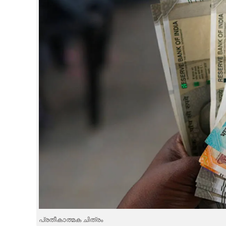
CINEMA
OPINION
PHOTOS
LIFESTYLE
SPIRITUAL
INFO+
ART
ASTRO
പ്രതീകാത്മക ചിത്രം