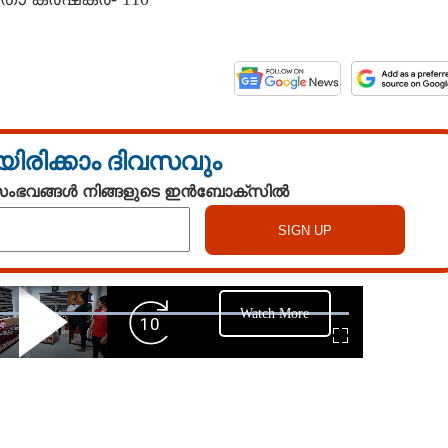
യിരിക്കാം ദിവസവും
 സംഭവങ്ങൾ നിങ്ങളുടെ ഇൻബോക്സിൽ
Watch More
Play
Forward
Fullscreen
Video
Skip
10s
Share this link