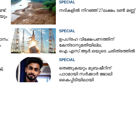
SPECIAL
്ട്:
നദികളിൽ നിറഞ്ഞ് 27ലക്ഷം ടൺ മണ്ണ്
യും
SPECIAL
നം:
ഉപഗ്രഹ വിക്ഷേപണത്തിന്
ം
കേന്ദ്രാനുമതിയില്ല,​
ഐ.എസ്.ആർ.ഒയുടെ ചരിത്രത്തിൽ
ആദ്യം
SPECIAL
ചു
തെങ്ങുകയറ്റം മുബഷീറിന്
പാഠമായി:സർക്കാർ ജോലി
കൈപ്പിടിയിലായി