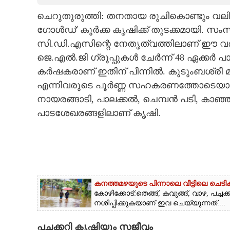
ചെറുതുരുത്തി: തനതായ രുചികൊണ്ടും വലിപ്
CARTOONS
ഗോൾഡ്' കൂർക്ക കൃഷിക്ക് തുടക്കമായി. സ
സി.ഡി.എസിന്റെ നേതൃത്വത്തിലാണ് ഈ വർഷ
LITERATURE
ജെ.എൽ.ജി ഗ്രൂപ്പുകൾ ചേർന്ന് 48 ഏക്കർ 
കർഷകരാണ് ഇതിന് പിന്നിൽ. കുടുംബശ്രീ മ
ZOOM
എന്നിവരുടെ പൂർണ്ണ സഹകരണത്തോടെയാണ് പദ
നായരങ്ങാടി, പാലക്കൽ, ചെമ്പൻ പടി, കാഞ്ഞിരശ
CONTACT US
പാടശേഖരങ്ങളിലാണ് കൃഷി.
കനത്തമഴയുടെ പിന്നാലെ വീട്ടിലെ ചെട
കോഴിക്കോട്:തെങ്ങ്, കവുങ്ങ്, വാഴ, പച
നശിപ്പിക്കുകയാണ് ഇവ ചെയ്യുന്നത്....
പച്ചക്കറി കൃഷിയും സജീവം