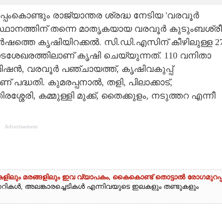
പംകൊണ്ടും രാജ്യാന്തര ശ്രദ്ധ നേടിയ 'വരവൂർ
ംസ്ഥാനത്തിന് തന്നെ മാതൃകയായ വരവൂർ കുടുംബശ്രീ
ത്തെ കൃഷിയിറക്കൽ. സി.ഡി.എസിന് കീഴിലുള്ള 2
പാടശേഖരത്തിലാണ് കൃഷി ചെയ്യുന്നത്. 110 വനിതാ
ിഷൻ, വരവൂർ പഞ്ചായത്ത്, കൃഷിവകുപ്പ്
്ധതി. കുമരപ്പനാൽ, തളി, പിലാക്കാട്,
്ശേരി, കമ്മുള്ളി മുക്ക്, തൈക്കുളം, നടുത്തറ എന്നീ
Advertisement
ികളിലും മരങ്ങളിലും ഇവ വ്യാപകം, കൈകൊണ്ട് തൊട്ടാൽ രോഗമുറപ്പ
്ചക്കറികൾ, അലങ്കാരച്ചെടികൾ എന്നിവയുടെ ഇലകളും തണ്ടുകളും