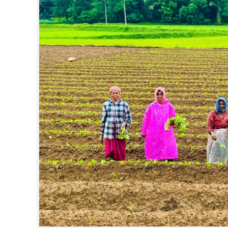
CINEMA
OPINION
PHOTOS
LIFESTYLE
SPIRITUAL
INFO+
ART
ASTRO