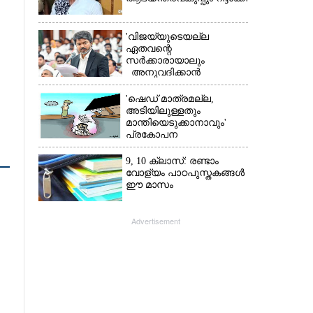
'വിജയ്‌യുടെയല്ല
ഏതവന്റെ
സർക്കാരായാലും
അനുവദിക്കാൻ
കഴിയില്ല;
മുല്ലപ്പെരിയാറിന്റെ
'ഷെഡ് മാത്രമല്ല,
വെള്ളം കൂട്ടുന്നത്
അടിയിലുള്ളതും
മനസിൽ വച്ചാൽമതി'
മാന്തിയെടുക്കാനാവും'
പ്രകോപന
പ്രസംഗവുമായി കെ.കെ.
രാഗേഷ്
9, 10 ക്ലാസ്: രണ്ടാം
വോള്യം പാഠപുസ്തകങ്ങൾ
ഈ മാസം
Advertisement