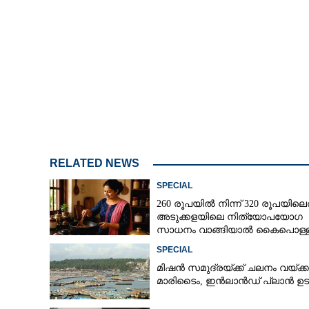
കൃഷി മുന്നൂറോളം ഏക്കറിൽ,​ 12
കോടിയോളം രൂപയ
രാജ്യാന്തര ശ്രദ്ധ ന
ഗോൾഡ്'
RELATED NEWS
SPECIAL
260 രൂപയിൽ നിന്ന് 320 രൂപയിലെത
അടുക്കളയിലെ നിത്യോപയോഗ
സാധനം വാങ്ങിയാൽ കൈപൊള്ള
SPECIAL
മിഷൻ സമുദ്ര‌യ്ക്ക് ചലനം വയ്ക്കു
മാരിടൈം, ഇൻലാൻഡ് പ്ലാൻ ഉ