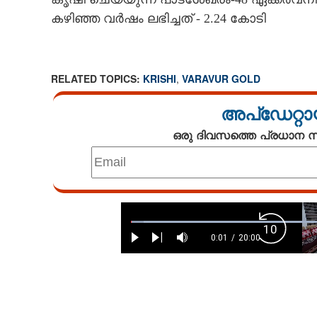
കഴിഞ്ഞ വർഷം ലഭിച്ചത് - 2.24 കോടി
RELATED TOPICS:
KRISHI
,
VARAVUR GOLD
അപ്ഡേറ്റാ
ഒരു ദിവസത്തെ പ്രധാന
Loaded
:
Backward
3.00%
0:01
/
20:00
Play
Next
Mute
Current
Duration
Skip
Time
10s