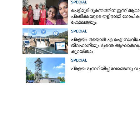
SPECIAL
പെട്ടിമുടി ദുരന്തത്തിന് ഇന്ന് ആറാണ
പ്രതീക്ഷയുടെ തളിരായി ഗോപിക
ഹേമലതയും
SPECIAL
പ്രളയം തടയാൻ എ.ഐ സംവിധാ
ജീവഹാനിയും ദുരന്ത ആഘാതവു
കുറയ്ക്കാം
SPECIAL
പ്ര​ളയ മു​ന്ന​റി​യി​പ്പ് ​വേണ്ടെന്നു വച്