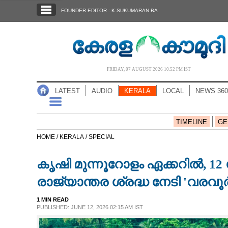
SECTIONS
FOUNDER EDITOR : K SUKUMARAN BA
HOME
LATEST
AUDIO
FRIDAY, 07 AUGUST 2026 10.52 PM IST
NOTIFIED NEWS
LATEST
AUDIO
KERALA
LOCAL
NEWS 360
POLL
KERALA
TIMELINE
GE
HOME /
KERALA /
SPECIAL
LOCAL
കൃഷി മുന്നൂറോളം ഏക്കറിൽ,​ 12
NEWS 360
രാജ്യാന്തര ശ്രദ്ധ നേടി 'വര
1 MIN READ
CASE DIARY
PUBLISHED: JUNE 12, 2026 02:15 AM IST