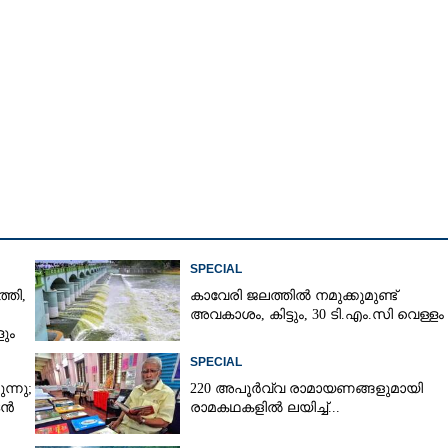
Copy Link
ുടെ വിറ്റുവരവ്,​
േടി 'വരവൂർ
SPECIAL
്തി,
കാവേരി ജലത്തിൽ നമുക്കുമുണ്ട്
അവകാശം, കിട്ടും, 30 ടി.എം.സി വെള്ളം
ും
SPECIAL
ന്നു;
220 അപൂർവ്വ രാമായണങ്ങളുമായി
ടൻ
രാമകഥകളിൽ ലയിച്ച്...