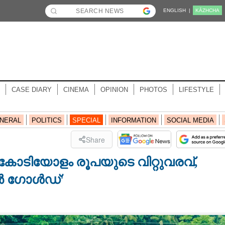
ENGLISH |
KĀZHCHA
CASE DIARY
CINEMA
OPINION
PHOTOS
LIFESTYLE
NERAL
POLITICS
SPECIAL
INFORMATION
SOCIAL MEDIA
Share
 കോടിയോളം രൂപയുടെ വിറ്റുവരവ്,​
വൂർ ഗോൾഡ്'