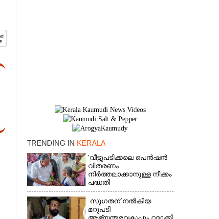
TRENDING IN
KERALA
×
'വീട്ടുപടിക്കലെ പെൻഷൻ
വിതരണം
നിർത്തലാക്കാനുള്ള നീക്കം
പദ്ധതി
അവസാനിപ്പിക്കാനുള്ള
യുഡിഎഫ് അജണ്ടയുടെ
സുഗതന് നൽകിയ
ആദ്യപടി'
മറുപടി
ആഭ്യന്തരവകുപ്പും റദ്ദാക്കി