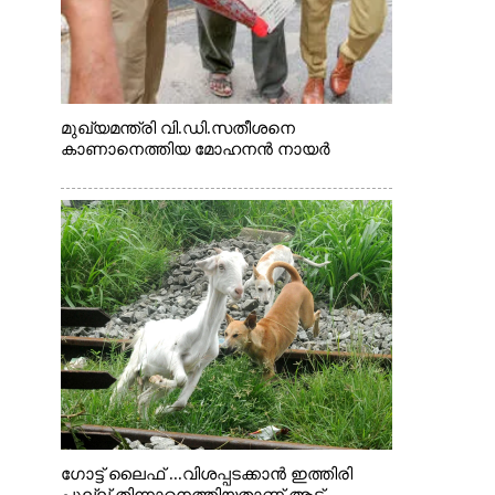
മുഖ്യമന്ത്രി വി.ഡി.സതീശനെ
കാണാനെത്തിയ മോഹനൻ നായർ
ഗോട്ട് ലൈഫ് ...വിശപ്പടക്കാൻ ഇത്തിരി