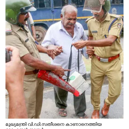
മുഖ്യമന്ത്രി വി.ഡി.സതീശനെ കാണാനെത്തിയ