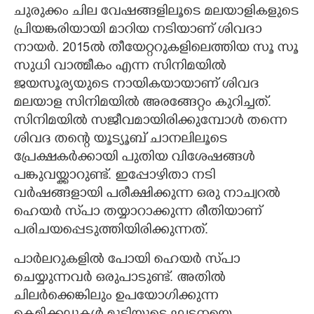
ചുരുക്കം ചില വേഷങ്ങളിലൂടെ മലയാളികളുടെ
CARTOONS
പ്രിയങ്കരിയായി മാറിയ നടിയാണ് ശിവദാ
നായർ. 2015ൽ തീയേറ്ററുകളിലെത്തിയ സൂ സൂ
സുധി വാത്മീകം എന്ന സിനിമയിൽ
LITERATURE
ജയസൂര്യയുടെ നായികയായാണ് ശിവദ
മലയാള സിനിമയിൽ അരങ്ങേറ്റം കുറിച്ചത്.
ZOOM
സിനിമയിൽ സജീവമായിരിക്കുമ്പോൾ തന്നെ
ശിവദ തന്റെ യൂട്യൂബ് ചാനലിലൂടെ
CONTACT US
പ്രേക്ഷകർക്കായി പുതിയ വിശേഷങ്ങൾ
പങ്കുവയ്ക്കാറുണ്ട്. ഇപ്പോഴിതാ നടി
വർഷങ്ങളായി പരീക്ഷിക്കുന്ന ഒരു നാച്വറൽ
ഹെയർ സ്‌പാ തയ്യാറാക്കുന്ന രീതിയാണ്
പരിചയപ്പെടുത്തിയിരിക്കുന്നത്.
പാർലറുകളിൽ പോയി ഹെയർ സ്‌പാ
ചെയ്യുന്നവർ ഒരുപാടുണ്ട്. അതിൽ
ചിലർക്കെങ്കിലും ഉപയോഗിക്കുന്ന