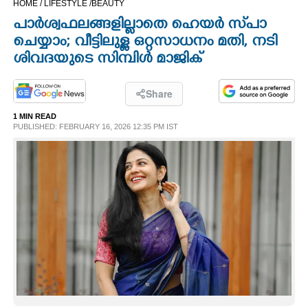
HOME /
LIFESTYLE /
BEAUTY
CINEMA
പാർശ്വഫലങ്ങളില്ലാതെ ഹെയർ സ്‌പാ
ചെയ്യാം; വീട്ടിലുള്ള ഒറ്റസാധനം മതി, നടി
OPINION
ശിവദയുടെ സിമ്പിൾ മാജിക്
PHOTOS
Share
1 MIN READ
PUBLISHED: FEBRUARY 16, 2026 12:35 PM IST
LIFESTYLE
SPIRITUAL
INFO+
ART
ASTRO