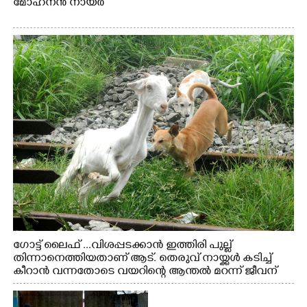
മോഹനൻ നായർ
ഗോട്ട് ലൈഫ് ...വിശപ്പടക്കാൻ ഇത്തിരി പുല്ല്
തിന്നാനെത്തിയതാണ് ആട്. തെരുവ് നായ്ക്കൾ കടിച്ച്
കീറാൻ വന്നതോടെ വയറിന്റെ ആന്തൽ മറന്ന് ജീവന്
വേണ്ടിയായി ഓട്ടം. എറണാകുളം വാത്തുരുത്തിയിൽ
നിന്നുള്ള കാഴ്ച