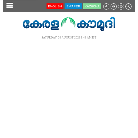
SECTIONS
ENGLISH
E-PAPER
KĀZHCHA
HOME
LATEST
SATURDAY, 08 AUGUST 2026 8.48 AM IST
AUDIO
NOTIFIED NEWS
POLL
KERALA
LOCAL
NEWS 360
CASE DIARY