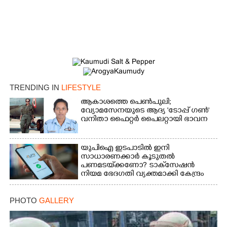
Copy Link
TRENDING IN
LIFESTYLE
ആകാശത്തെ പെൺപുലി;
വ്യോമസേനയുടെ ആദ്യ 'ടോപ്പ് ഗൺ'
വനിതാ ഫൈറ്റർ പൈലറ്റായി ഭാവന
യുപിഐ ഇടപാടിൽ ഇനി
സാധാരണക്കാർ കൂടുതൽ
പണമടയ്‌ക്കണോ?​ ടാക്‌സേഷൻ
നിയമ ഭേദഗതി വ്യക്തമാക്കി കേന്ദ്രം
PHOTO
GALLERY