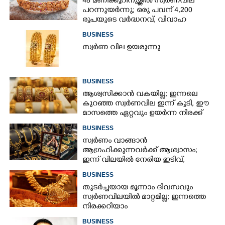
48 മണിക്കൂറിനുള്ളിൽ സ്വർണവില
പറന്നുയർന്നു; ഒരു പവന് 4,200
രൂപയുടെ വർദ്ധനവ്, വിവാഹ
സീസണിൽ കനത്ത തിരിച്ചടി
BUSINESS
സ്വർണ വില ഉയരുന്നു
BUSINESS
ആശ്വസിക്കാൻ വകയില്ല; ഇന്നലെ
കുറഞ്ഞ സ്വർണവില ഇന്ന് കൂടി, ഈ
മാസത്തെ ഏറ്റവും ഉയർന്ന നിരക്ക്
BUSINESS
സ്വർണം വാങ്ങാൻ
ആഗ്രഹിക്കുന്നവർക്ക് ആശ്വാസം;
ഇന്ന് വിലയിൽ നേരിയ ഇടിവ്,
നിരക്കറിയാം
BUSINESS
തുടർച്ചയായ മൂന്നാം ദിവസവും
സ്വർണവിലയിൽ മാറ്റമില്ല; ഇന്നത്തെ
നിരക്കറിയാം
BUSINESS