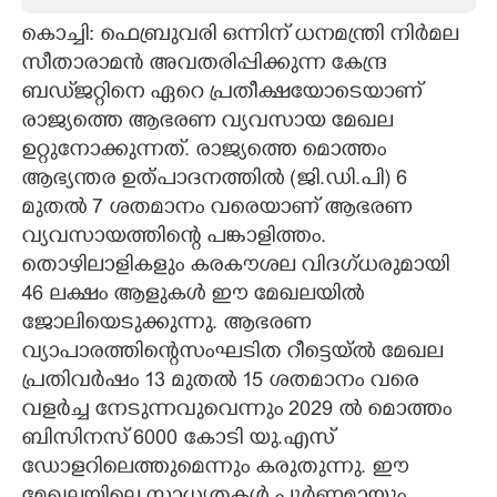
കൊച്ചി: ഫെബ്രുവരി ഒന്നിന് ധനമന്ത്രി നിർമല
CARTOONS
സീതാരാമൻ അവതരിപ്പിക്കുന്ന കേന്ദ്ര
ബഡ്‌ജറ്റിനെ ഏറെ പ്രതീക്ഷയോടെയാണ്
LITERATURE
രാജ്യത്തെ ആഭരണ വ്യവസായ മേഖല
ഉറ്റുനോക്കുന്നത്. രാജ്യത്തെ മൊത്തം
ZOOM
ആഭ്യന്തര ഉത്പാദനത്തിൽ (ജി.ഡി.പി) 6
മുതൽ 7 ശതമാനം വരെയാണ് ആഭരണ
CONTACT US
വ്യവസായത്തിന്റെ പങ്കാളിത്തം.
തൊഴിലാളികളും കരകൗശല വിദഗ്ധരുമായി
46 ലക്ഷം ആളുകൾ ഈ മേഖലയിൽ
ജോലിയെടുക്കുന്നു. ആഭരണ
വ്യാപാരത്തിന്റെസംഘടിത റീട്ടെയ്ൽ മേഖല
പ്രതിവർഷം 13 മുതൽ 15 ശതമാനം വരെ
വളർച്ച നേടുന്നവുവെന്നും 2029 ൽ മൊത്തം
ബിസിനസ് 6000 കോടി യു.എസ്
ഡോളറിലെത്തുമെന്നും കരുതുന്നു. ഈ