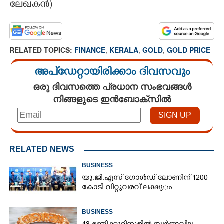
ലേഖകൻ)
RELATED TOPICS:
FINANCE
,
KERALA
,
GOLD
,
GOLD PRICE
അപ്ഡേറ്റായിരിക്കാം ദിവസവും
ഒരു ദിവസത്തെ പ്രധാന സംഭവങ്ങൾ
നിങ്ങളുടെ ഇൻബോക്സിൽ
RELATED NEWS
BUSINESS
യു.​ജി.​എ​സ് ​ഗോ​ൾ​ഡ് ​ലോണിന് 1200​ ​
കോ​ടി​ ​വി​റ്റു​വ​ര​വ് ​ല​ക്ഷ്യ​ം
BUSINESS