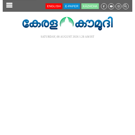
SECTIONS
ENGLISH
E-PAPER
KĀZHCHA
HOME
LATEST
SATURDAY, 08 AUGUST 2026 1.28 AM IST
AUDIO
NOTIFIED NEWS
POLL
KERALA
LOCAL
NEWS 360
CASE DIARY