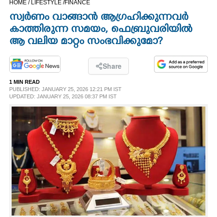
HOME /
LIFESTYLE /
FINANCE
CINEMA
സ്വർണം വാങ്ങാൻ ആഗ്രഹിക്കുന്നവർ
കാത്തിരുന്ന സമയം, ഫെബ്രുവരിയിൽ
OPINION
ആ വലിയ മാറ്റം സംഭവിക്കുമോ?
PHOTOS
Share
1 MIN READ
PUBLISHED: JANUARY 25, 2026 12:21 PM IST
LIFESTYLE
UPDATED: JANUARY 25, 2026 08:37 PM IST
SPIRITUAL
INFO+
ART
ASTRO