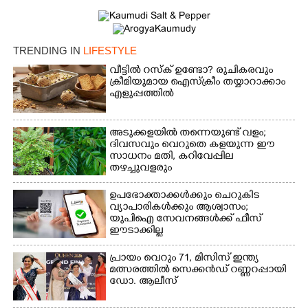
TRENDING IN
LIFESTYLE
വീട്ടിൽ റസ്ക് ഉണ്ടോ? രുചികരവും
ക്രീമിയുമായ ഐസ്ക്രീം തയ്യാറാക്കാം
എളുപ്പത്തിൽ
അടുക്കളയിൽ തന്നെയുണ്ട് വളം;
ദിവസവും വെറുതെ കളയുന്ന ഈ
സാധനം മതി, കറിവേപ്പില
തഴച്ചുവളരും
ഉപഭോക്താക്കൾക്കും ചെറുകിട
വ്യാപാരികൾക്കും ആശ്വാസം;
യുപിഐ സേവനങ്ങൾക്ക് ഫീസ്
ഈടാക്കില്ല
പ്രായം വെറും 71, മിസിസ് ഇന്ത്യ
മത്സരത്തിൽ സെക്കൻഡ് റണ്ണറപ്പായി
ഡോ. ആലീസ്