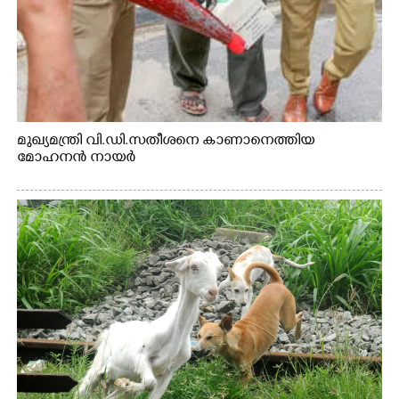
മുഖ്യമന്ത്രി വി.ഡി.സതീശനെ കാണാനെത്തിയ
മോഹനൻ നായർ