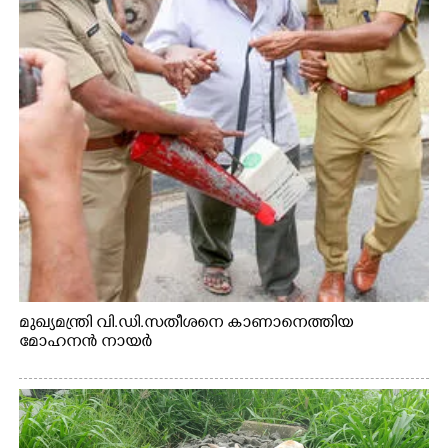
മുഖ്യമന്ത്രി വി.ഡി.സതീശനെ കാണാനെത്തിയ
മോഹനൻ നായർ