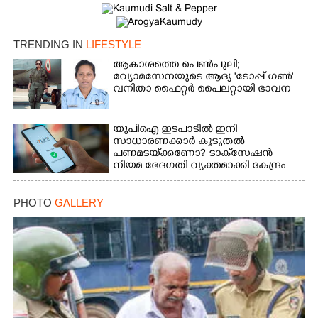
TRENDING IN
LIFESTYLE
ആകാശത്തെ പെൺപുലി;
വ്യോമസേനയുടെ ആദ്യ 'ടോപ്പ് ഗൺ'
വനിതാ ഫൈറ്റർ പൈലറ്റായി ഭാവന
യുപിഐ ഇടപാടിൽ ഇനി
സാധാരണക്കാർ കൂടുതൽ
പണമടയ്‌ക്കണോ?​ ടാക്‌സേഷൻ
നിയമ ഭേദഗതി വ്യക്തമാക്കി കേന്ദ്രം
PHOTO
GALLERY