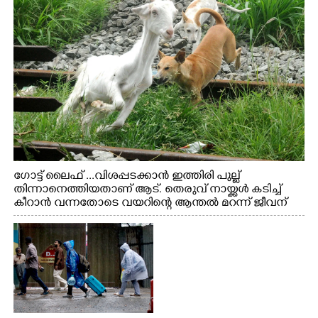
ഗോട്ട് ലൈഫ് ...വിശപ്പടക്കാൻ ഇത്തിരി പുല്ല്
തിന്നാനെത്തിയതാണ് ആട്. തെരുവ് നായ്ക്കൾ കടിച്ച്
കീറാൻ വന്നതോടെ വയറിന്റെ ആന്തൽ മറന്ന് ജീവന്
വേണ്ടിയായി ഓട്ടം. എറണാകുളം വാത്തുരുത്തിയിൽ
നിന്നുള്ള കാഴ്ച