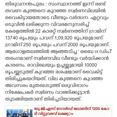
തിരുവനന്തപുരം : സംസ്ഥാനത്ത് ഇന്ന് രണ്ട്
CARTOONS
തവണ കുത്തനെ കുറഞ്ഞ സ്വർണവിലയിൽ
വൈകിട്ടായതോടെ വീണ്ടും വർദ്ധന. ഏറ്റവും
ഒടുവിൽ ലഭിക്കുന്ന വിവരമനുസരിച്ച്
LITERATURE
കേരളത്തിൽ 22 കാരറ്റ് സ്വർ‌ണത്തിന് ഗ്രാമിന്
13740 രൂപയും പവന് 1,​09,​920 രൂപയുമാണ്.
ZOOM
ഗ്രാമിന് 250 രൂപയും പവന് 2000 രൂപയുമാണ്.
ആഗോളതലത്തിൽ ആഞ്ഞടിച്ച ' ബൈ ദ ഡിപ്'
CONTACT US
തരംഗമാണ് സ്വ‌ർണവില വീണ്ടും വർദ്ധിക്കാൻ
കാരണം. രാവിലെയും ഉച്ചയ്ക്കുമായി 10000
രൂപയ്ക്കടുത്ത് കുറഞ്ഞ ശേഷമാണ് വൈകിട്ട്
തിരിച്ചുകയറിയത്. വില കുത്തനെ കുറഞ്ഞ
അവസരം മുതലെടുത്ത് ഒരുവിഭാഗം
നിക്ഷേപകർ സ്വർണം വാങ്ങിക്കൂട്ടാൻ
തുടങ്ങിയതാണ് തിരിച്ചടിയായത്.
യു.​ജി.​എ​സ് ​ഗോ​ൾ​ഡ് ​ലോണിന് 1200​ ​കോ​
ടി​ ​വി​റ്റു​വ​ര​വ് ​ല​ക്ഷ്യ​ം