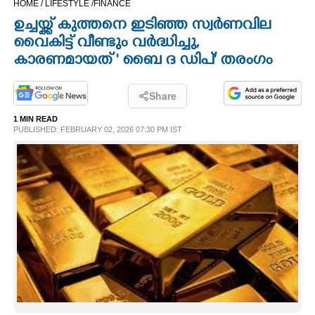
HOME /
LIFESTYLE /
FINANCE
CINEMA
ഉച്ചയ്ക്ക് കുത്തനെ ഇ‌‌ടിഞ്ഞ സ്വർണവില
വൈകിട്ട് വീണ്ടും വർദ്ധിച്ചു,​
OPINION
കാരണമായത് ' ബൈ ദ ഡിപ്' തരംഗം
PHOTOS
Share
1 MIN READ
PUBLISHED: FEBRUARY 02, 2026 07:30 PM IST
LIFESTYLE
SPIRITUAL
INFO+
ART
ASTRO