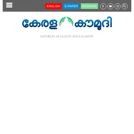
SECTIONS
ENGLISH
E-PAPER
KĀZHCHA
HOME
LATEST
SATURDAY, 08 AUGUST 2026 9.36 AM IST
AUDIO
NOTIFIED NEWS
POLL
KERALA
LOCAL
NEWS 360
CASE DIARY