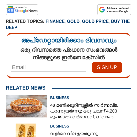
RELATED TOPICS:
FINANCE
,
GOLD
,
GOLD PRICE
,
BUY THE
DEEP
അപ്ഡേറ്റായിരിക്കാം ദിവസവും
ഒരു ദിവസത്തെ പ്രധാന സംഭവങ്ങൾ
നിങ്ങളുടെ ഇൻബോക്സിൽ
RELATED NEWS
BUSINESS
48 മണിക്കൂറിനുള്ളിൽ സ്വർണവില
പറന്നുയർന്നു; ഒരു പവന് 4,200
രൂപയുടെ വർദ്ധനവ്, വിവാഹ
സീസണിൽ കനത്ത തിരിച്ചടി
BUSINESS
സ്വർണ വില ഉയരുന്നു