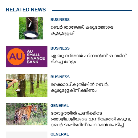
RELATED NEWS
BUSINESS
റബർ താഴേക്ക്, കരുത്തോടെ
കുരുമുളക്
BUSINESS
എ.യു സ്‌മോൾ ഫിനാൻസ് ബാങ്കിന്
മികച്ച നേട്ടം
BUSINESS
റെക്കാഡ് കുതിപ്പിൽ റബർ,​
കുരുമുളകിന് ക്ഷീണം
GENERAL
തോട്ടത്തിൽ പണിക്കിടെ
തൊഴിലാളിയുടെ മുന്നിലെത്തി കടുവ,
റബർ ടാപ്പിംഗിന് പോകാൻ പേടിച്ച്
പണിക്കാർ
GENERAL