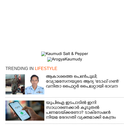
Copy Link
TRENDING IN
LIFESTYLE
ആകാശത്തെ പെൺപുലി;
വ്യോമസേനയുടെ ആദ്യ 'ടോപ്പ് ഗൺ'
വനിതാ ഫൈറ്റർ പൈലറ്റായി ഭാവന
യുപിഐ ഇടപാടിൽ ഇനി
സാധാരണക്കാർ കൂടുതൽ
പണമടയ്‌ക്കണോ?​ ടാക്‌സേഷൻ
നിയമ ഭേദഗതി വ്യക്തമാക്കി കേന്ദ്രം