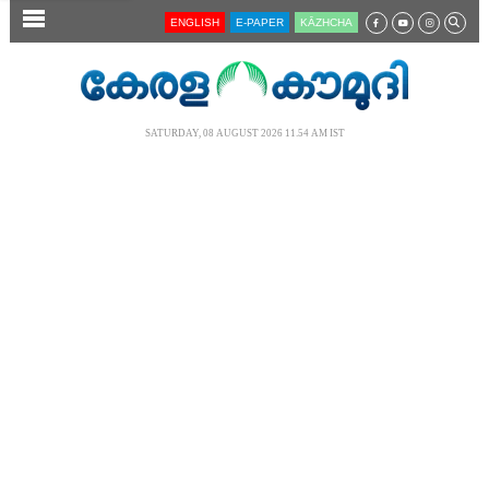
SECTIONS
ENGLISH
E-PAPER
KĀZHCHA
HOME
LATEST
SATURDAY, 08 AUGUST 2026 11.54 AM IST
AUDIO
NOTIFIED NEWS
POLL
KERALA
LOCAL
NEWS 360
CASE DIARY