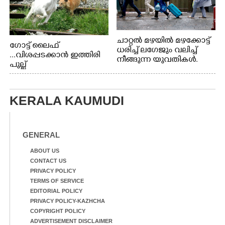
ചാറ്റൽ മഴയിൽ മഴക്കോട്ട്
ഗോട്ട് ലൈഫ്
ധരിച്ച് ലഗേജും വലിച്ച്
...വിശപ്പടക്കാൻ ഇത്തിരി
നീങ്ങുന്ന യുവതികൾ.
പുല്ല്
എറണാകുളം മേനകയിൽ
തിന്നാനെത്തിയതാണ്
നിന്നുള്ള കാഴ്ച
ആട്. തെരുവ് നായ്ക്കൾ
കടിച്ച് കീറാൻ വന്നതോടെ
KERALA KAUMUDI
വയറിന്റെ ആന്തൽ മറന്ന്
ജീവന് വേണ്ടിയായി ഓട്ടം.
എറണാകുളം
വാത്തുരുത്തിയിൽ
GENERAL
നിന്നുള്ള കാഴ്ച
ABOUT US
CONTACT US
PRIVACY POLICY
TERMS OF SERVICE
EDITORIAL POLICY
PRIVACY POLICY-KAZHCHA
COPYRIGHT POLICY
ADVERTISEMENT DISCLAIMER