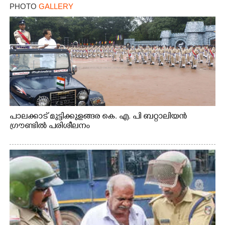
PHOTO
GALLERY
പാലക്കാട് മുട്ടിക്കുളങ്ങര കെ. എ. പി ബറ്റാലിയൻ
ഗ്രൗണ്ടിൽ പരിശീലനം