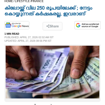
HOME /
LIFESTYLE /
FINANCE
CINEMA
കിലോയ്ക്ക് വില 250 രൂപയിലേക്ക് ; നേട്ടം
കൊയ്യുന്നത് കർഷകരല്ല,​ ഇവരാണ്
OPINION
Share
PHOTOS
1 MIN READ
PUBLISHED: APRIL 27, 2026 02:02 AM IST
UPDATED: APRIL 27, 2026 08:56 PM IST
LIFESTYLE
SPIRITUAL
INFO+
ART
ASTRO