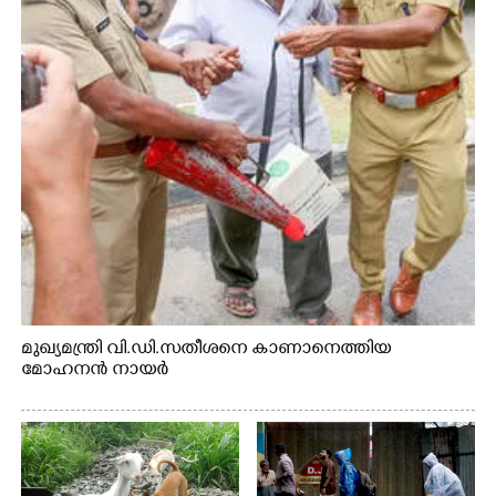
മുഖ്യമന്ത്രി വി.ഡി.സതീശനെ കാണാനെത്തിയ
മോഹനൻ നായർ