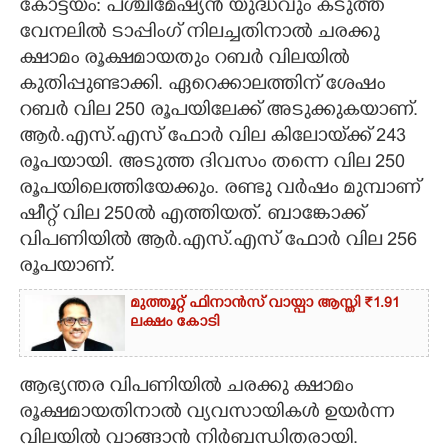
കോട്ടയം: പശ്ചിമേഷ്യൻ യുദ്ധവും കടുത്ത
വേനലിൽ ടാപ്പിംഗ് നിലച്ചതിനാൽ ചരക്കു
CARTOONS
ക്ഷാമം രൂക്ഷമായതും റബർ വിലയിൽ
കുതിപ്പുണ്ടാക്കി. ഏറെക്കാലത്തിന് ശേഷം
LITERATURE
റബർ വില 250 രൂപയിലേക്ക് അടുക്കുകയാണ്.
ആർ.എസ്.എസ് ഫോർ വില കിലോയ്‌ക്ക് 243
ZOOM
രൂപയായി. അടുത്ത ദിവസം തന്നെ വില 250
രൂപയിലെത്തിയേക്കും. രണ്ടു വർഷം മുമ്പാണ്
CONTACT US
ഷീറ്റ് വില 250ൽ എത്തിയത്. ബാങ്കോക്ക്
വിപണിയിൽ ആർ.എസ്.എസ് ഫോർ വില 256
രൂപയാണ്.
മുത്തൂറ്റ് ഫിനാൻസ് വായ്പാ ആസ്തി ₹1.91
ലക്ഷം കോടി
ആഭ്യന്തര വിപണിയിൽ ചരക്കു ക്ഷാമം
രൂക്ഷമായതിനാൽ വ്യവസായികൾ ഉയർന്ന
വിലയിൽ വാങ്ങാൻ നിർബന്ധിതരായി.