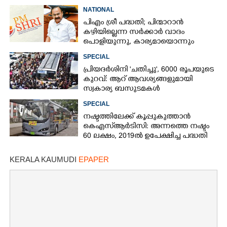
സാരിയും; ബഡ്ജറ്റിൽ ഞെട്ടിച്ച് വിജയ്
NATIONAL
പിഎം ശ്രീ പദ്ധതി; പിന്മാറാൻ
കഴിയില്ലെന്ന സർക്കാർ വാദം
പൊളിയുന്നു, കാര്യമായൊന്നും
സംഭവിക്കില്ലെന്ന് കേന്ദ്രം
SPECIAL
പ്രിയദർശിനി 'ചതിച്ചു', 6000 രൂപയുടെ
കുറവ്: ആറ് ആവശ്യങ്ങളുമായി
സ്വകാര്യ ബസുടമകൾ
SPECIAL
നഷ്ടത്തിലേക്ക് കൂപ്പുകുത്താൻ
കെഎസ്ആർടിസി: അന്നത്തെ നഷ്ടം
60 ലക്ഷം, 2019ൽ ഉപേക്ഷിച്ച പദ്ധതി
KERALA KAUMUDI
EPAPER