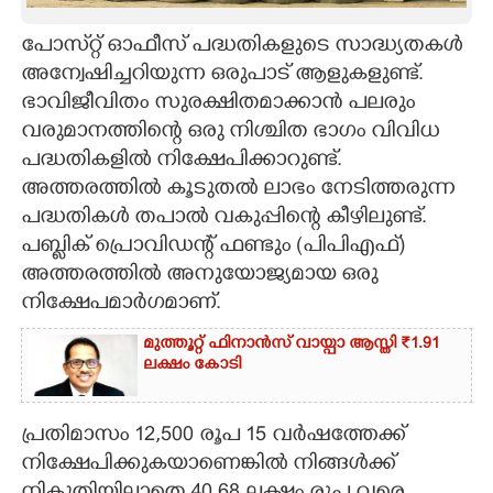
CARTOONS
പോസ്‌​റ്റ് ഓഫീസ് പദ്ധതികളുടെ സാദ്ധ്യതകൾ
അന്വേഷിച്ചറിയുന്ന ഒരുപാട് ആളുകളുണ്ട്.
ഭാവിജീവിതം സുരക്ഷിതമാക്കാൻ പലരും
LITERATURE
വരുമാനത്തിന്റെ ഒരു നിശ്ചിത ഭാഗം വിവിധ
പദ്ധതികളിൽ നിക്ഷേപിക്കാറുണ്ട്.
ZOOM
അത്തരത്തിൽ കൂടുതൽ ലാഭം നേടിത്തരുന്ന
പദ്ധതികൾ തപാൽ വകുപ്പിന്റെ കീഴിലുണ്ട്.
CONTACT US
പബ്ലിക് പ്രൊവിഡന്റ് ഫണ്ടും (പിപിഎഫ്)
അത്തരത്തിൽ അനുയോജ്യമായ ഒരു
നിക്ഷേപമാർഗമാണ്.
മുത്തൂറ്റ് ഫിനാൻസ് വായ്പാ ആസ്തി ₹1.91
ലക്ഷം കോടി
പ്രതിമാസം 12,500 രൂപ 15 വർഷത്തേക്ക്
നിക്ഷേപിക്കുകയാണെങ്കിൽ നിങ്ങൾക്ക്