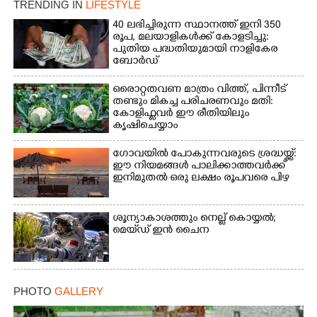
TRENDING IN
LIFESTYLE
40 ലഭിച്ചിരുന്ന സ്ഥാനത്ത് ഇനി 350
രൂപ, മലയാളികൾക്ക് കോളടിച്ചു:
പുതിയ പദ്ധതിയുമായി നാളികേര
ബോർഡ്
ഒരൊറ്റതവണ മാത്രം വിത്ത്, പിന്നീട്
തണ്ടും മികച്ച പരിചരണവും മതി:
കോളിഫ്ലവർ ഈ രീതിയിലും
കൃഷിചെയ്യാം
ഗോവയിൽ പോകുന്നവരുടെ ശ്രദ്ധയ്ക്ക്:
ഈ നിയമങ്ങൾ പാലിക്കാത്തവർക്ക്
ഇനിമുതൽ ഒരു ലക്ഷം രൂപവരെ പിഴ
ശൂന്യാകാശത്തും നെല്ല് കൊയ്യൽ;
മെയ്‌ഡ് ഇൻ ചൈന
PHOTO
GALLERY