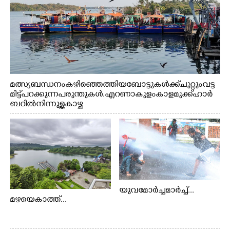
മത്സ്യബന്ധനം കഴിഞ്ഞെത്തിയ ബോട്ടുകൾക്ക് ചുറ്റും വട്ട
മിട്ട് പറക്കുന്ന പരുന്തുകൾ. എറണാകുളം കാളമുക്ക് ഹാർ
ബറിൽ നിന്നുള്ള കാഴ്ച
യുവമോർച്ചമാർച്ച്...
മഴയെകാത്ത്...