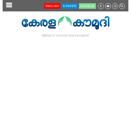
SECTIONS
ENGLISH
E-PAPER
KĀZHCHA
HOME
LATEST
FRIDAY, 07 AUGUST 2026 9.44 AM IST
AUDIO
NOTIFIED NEWS
POLL
KERALA
LOCAL
NEWS 360
CASE DIARY