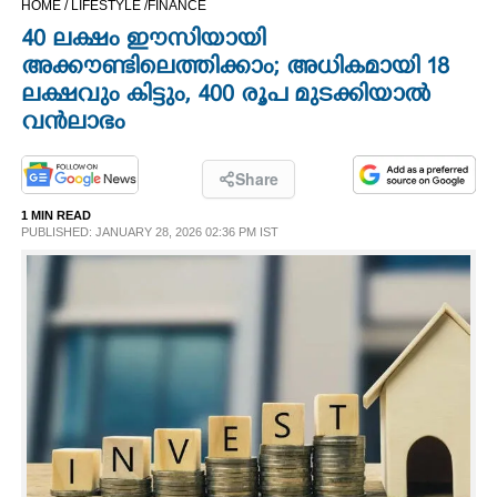
HOME /
LIFESTYLE /
FINANCE
CINEMA
40 ലക്ഷം ഈസിയായി
അക്കൗണ്ടിലെത്തിക്കാം; അധികമായി 18
OPINION
ലക്ഷവും കിട്ടും, 400 രൂപ മുടക്കിയാൽ
വൻലാഭം
PHOTOS
Share
LIFESTYLE
1 MIN READ
PUBLISHED: JANUARY 28, 2026 02:36 PM IST
SPIRITUAL
INFO+
ART
ASTRO