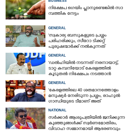
BUSINESS
നി​ക്ഷേ​പ ​ഗെ​യിം​ ​പ്ലാ​നു​ണ്ടെ​ങ്കി​ൽ​ ​സാ​
മ്പ​ത്തി​ക​ നേട്ടം
GENERAL
'സ്വകാര്യ ബസുകളുടെ പ്രശ്നം
പരിഹരിക്കും, സീറോ ടിക്കറ്റ്
പുരുഷന്മാർക്ക് നൽകുന്നത്
ഇരിക്കുന്ന കമ്പ് വെട്ടുന്ന നടപടി'
GENERAL
'ഡൽഹിയിൽ നടന്നത് നരനായാട്ട്,
ടാറ്റ കമ്പനിയോട് കേരളത്തിൽ
കൂടുതൽ നിക്ഷേപം നടത്താൻ
ആവശ്യപ്പെട്ടിട്ടുണ്ട്'
GENERAL
'കേരളത്തിലെ 40 ശതമാനത്തോളം
മനുഷ്യർ നേരിടുന്ന പ്രശ്നം, രാഹുൽ
ഗാന്ധിയുടെ ടീമാണ് അത്
കണ്ടുപിടിച്ചത്'
NATIONAL
സർക്കാർ ആശുപത്രിയിൽ ജനിക്കുന്ന
കുഞ്ഞുങ്ങൾക്ക് സ്വർണമോതിരം,
വിവാഹ സമ്മാനമായി ആഭരണവും