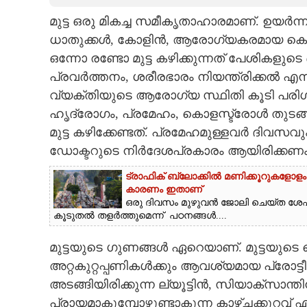
മുട്ട ഒരു മികച്ച സമീകൃതാഹാരമാണ്. ഉയർന്ന
CARTOONS
ധാതുക്കൾ,​ കോളിൻ, ആരോഗ്യകരമായ കൊഴുപ
ഒന്നോ രണ്ടോ മുട്ട കഴിക്കുന്നത് പേശികളുട
LITERATURE
പ്രവർത്തനം, ശരീരഭാരം നിയന്ത്രിക്കൽ എന
വ്യക്തിയുടെ ആരോഗ്യ സ്ഥിതി കൂടി പരിഗണിച
ZOOM
ഹൃദ്രോഗം,​ പ്രമേഹം,​ കൊളസ്ട്രോൾ തുട
മുട്ട കഴിക്കേണ്ടത്. പ്രമേഹമുള്ളവർ ദിവസവും
CONTACT US
ഡോക്ടറുടെ നിർദേശപ്രകാരം ആയിരിക്കണം
ട്രാഫിക് ബ്ലോക്കിൽ മണിക്കൂറുകളോളം 
കാരണം ഇതാണ്
ഒരു ദിവസം മുഴുവൻ ജോലി ചെയ്‌ത ശേഷം 
കൂടുതൽ തളർത്തുമെന്ന് പഠനങ്ങൾ....
മുട്ടയുടെ ഗുണങ്ങൾ ഏറെയാണ്. മുട്ടയുടെ 
അറ്റകുറ്റപ്പണികൾക്കും ആവശ്യമായ പ്രോട്ടീ
അടങ്ങിയിരിക്കുന്ന ല്യൂട്ടിൻ, സിയാക്സാന്
പ്രായമാകുമ്പോഴുണ്ടാകുന്ന കാഴ്ചക്കുറവ് 