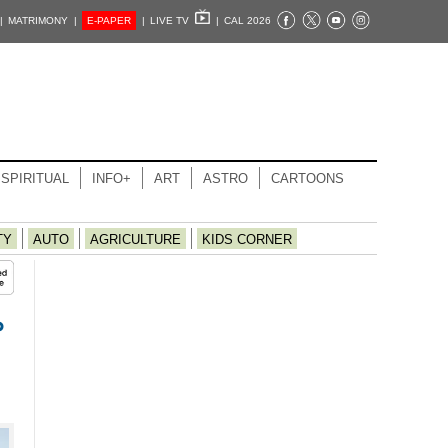
|
MATRIMONY |
E-PAPER
|
LIVE TV
|
CAL 2026
SPIRITUAL
INFO+
ART
ASTRO
CARTOONS
TY
AUTO
AGRICULTURE
KIDS CORNER
ം