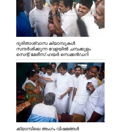
ദുരിതാശ്വാസ ക്യാമ്പുകൾ
സന്ദർശിക്കുന്ന വേളയിൽ ചമ്പക്കുളം
സെന്റ് മേരീസ് ഹയർ സെക്കൻഡറി
സ്കൂളിലെ ക്യാമ്പിലെത്തിയ എ.ഐ.സി.സി
ജനറൽ സെക്രട്ടറി കെ.സി
വേണുഗോപാൽ എം.പി കുരുന്നിനെ
എടുത്ത് ലാളിച്ചപ്പോൾ. സഹകരണ-
എക്സൈസ് വകുപ്പ് മന്ത്രി എം. ലിജു,
കൃഷിവകുപ്പ് മന്ത്രി ടി. സിദ്ദിഖ്, റെജി
ചെറിയാൻ എം. എൽ. എ എന്നിവർ സമീപം
ക്യാമ്പിലെ അംഗം വിഷമങ്ങൾ