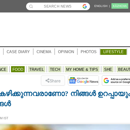
ENGLISH |
KĀZHCHA
CASE DIARY
CINEMA
OPINION
PHOTOS
LIFESTYLE
NCE
FOOD
TRAVEL
TECH
MY HOME & TIPS
SHE
BEAU
Share
കഴിക്കുന്നവരാണോ? നിങ്ങൾ​ ഉറപ്പായു
്ങൾ
PM IST