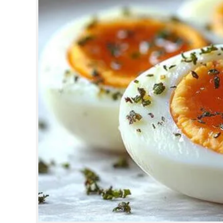
CINEMA
OPINION
PHOTOS
LIFESTYLE
SPIRITUAL
INFO+
ART
ASTRO