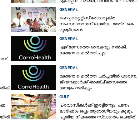
എലിപ്പനി വരില്ല, വിവാദങ്ങൾ വിഷയ
ദാരിദ്ര്യത്തിന്റെ ഭാഗം'
GENERAL
Copy Link
 കൂടുതൽ മുട്ട
ഹെപ്പറ്റൈറ്റിസ് രോഗമുക്ത
ോ? നിങ്ങൾ​ ഉറപ്പായും
സംസ്ഥാനമാണ് ലക്ഷ്യം: മന്ത്രി കെ.
ണ്ട ചില കാര്യങ്ങൾ
മുരളീധരൻ
GENERAL
ഏഴ് മാസത്തെ ശമ്പളവും നൽകി,
;
കോറോ ഹെൽത്ത് പൂട്ടി
്ന്
GENERAL
കോറോ ഹെൽത്ത്: ചർച്ചയിൽ ധാരണ,
ജീവനക്കാർക്ക് അഞ്ച് മാസത്തെ
നൽകി
ശമ്പളം നൽകും
GULF
ക്
പ്രവാസികൾക്ക് ഇരട്ടിനേട്ടം; പണം
ലാഭിക്കാം ഒപ്പം ആരോഗ്യവും കൂടും,
ചയിൽ
പുതിയ നീക്കത്തെ സ്വാഗതം ചെയ്‌ത്
അബുദാബി