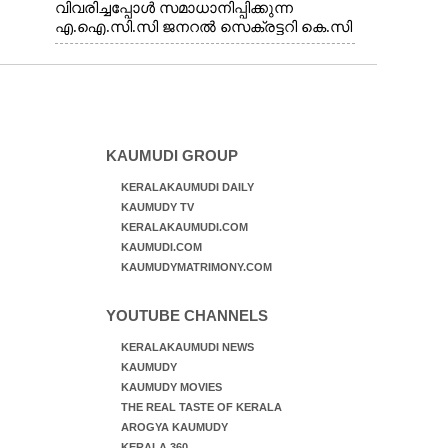
വിവരിച്ചപ്പോൾ സമാധാനിപ്പിക്കുന്ന
എ.ഐ.സി.സി ജനറൽ സെക്രട്ടറി കെ.സി
വേണുഗോപാൽ എം.പി. സഹകരണ-
എക്സൈസ് വകുപ്പ് മന്ത്രി എം. ലിജു,
എന്നിവർ
KAUMUDI GROUP
KERALAKAUMUDI DAILY
KAUMUDY TV
KERALAKAUMUDI.COM
KAUMUDI.COM
KAUMUDYMATRIMONY.COM
YOUTUBE CHANNELS
KERALAKAUMUDI NEWS
KAUMUDY
KAUMUDY MOVIES
THE REAL TASTE OF KERALA
AROGYA KAUMUDY
KERALA 360