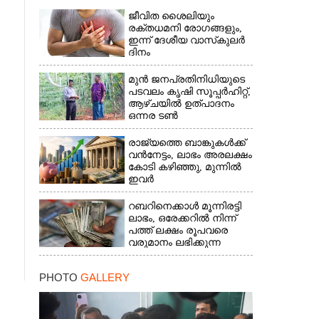
ജീവിത ശൈലിയും
രക്തധമനി രോഗങ്ങളും,
ഇന്ന് ദേശീയ വാസ്‌കുലര്‍
ദിനം
മുൻ ജനപ്രതിനിധിയുടെ
പടവലം കൃഷി സൂപ്പർഹിറ്റ്,​
ആഴ്ചയിൽ ഉത്പാദനം
ഒന്നര ടൺ
രാജ്യത്തെ ബാങ്കുകൾക്ക്
വൻനേട്ടം,​ ലാഭം അരലക്ഷം
കോടി കഴിഞ്ഞു,​ മുന്നിൽ
ഇവർ
റബറിനെക്കാൾ മൂന്നിരട്ടി
ലാഭം,​ ഒരേക്കറിൽ നിന്ന്
പത്ത് ലക്ഷം രൂപവരെ
വരുമാനം ലഭിക്കുന്ന
കൃഷിക്ക് ഡിമാൻഡേറുന്നു
PHOTO
GALLERY