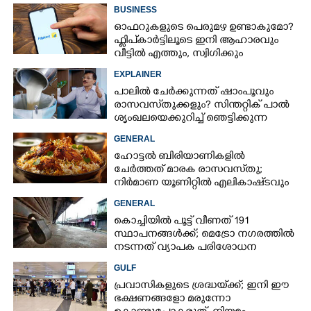
BUSINESS
ഓഫറുകളുടെ പെരുമഴ ഉണ്ടാകുമോ?​
ഫ്ലിപ്കാർട്ടിലൂടെ ഇനി ആഹാരവും
വീട്ടിൽ എത്തും,​ സ്വിഗിക്കും
സൊമാറ്റോയ്ക്കും പുതിയ എതിരാളി
EXPLAINER
പാലിൽ ചേർക്കുന്നത് ഷാംപൂവും
രാസവസ്‌തുക്കളും? സിന്തറ്റിക് പാൽ
ശൃംഖലയെക്കുറിച്ച് ഞെട്ടിക്കുന്ന
വെളിപ്പെടുത്തൽ
GENERAL
ഹോട്ടൽ ബിരിയാണികളിൽ
ചേർത്തത് മാരക രാസവസ്‌തു;
നിർമാണ യൂണിറ്റിൽ എലികാഷ്‌ടവും
കുപ്പിച്ചില്ലും
GENERAL
കൊച്ചിയില്‍ പൂട്ട് വീണത് 191
സ്ഥാപനങ്ങള്‍ക്ക്; മെട്രോ നഗരത്തില്‍
നടന്നത് വ്യാപക പരിശോധന
GULF
പ്രവാസികളുടെ ശ്രദ്ധയ്‌ക്ക്; ഇനി ഈ
ഭക്ഷണങ്ങളോ മരുന്നോ