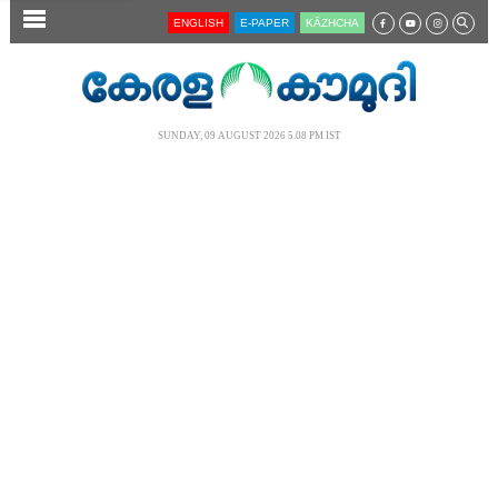
SECTIONS
ENGLISH
E-PAPER
KĀZHCHA
HOME
LATEST
SUNDAY, 09 AUGUST 2026 5.08 PM IST
AUDIO
NOTIFIED NEWS
POLL
KERALA
LOCAL
NEWS 360
CASE DIARY