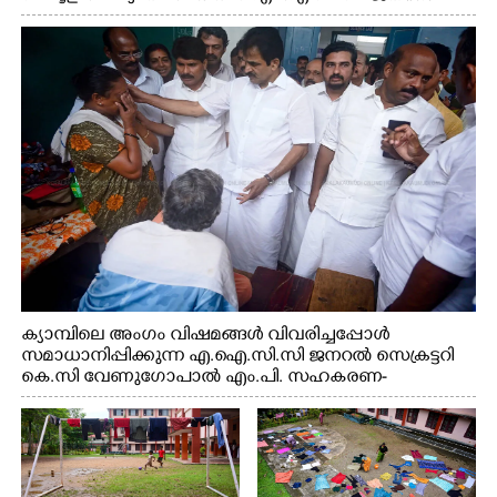
സെക്രട്ടറി കെ.സി വേണുഗോപാൽ എം.പി കുരുന്നിനെ
എടുത്ത് ലാളിച്ചപ്പോൾ. സഹകരണ-എക്സൈസ്
വകുപ്പ് മന്ത്രി എം. ലിജു, കൃഷിവകുപ്പ് മന്ത്രി ടി. സിദ്ദിഖ്,
റെജി ചെറിയാൻ എം. എൽ. എ എന്നിവർ സമീപം
ക്യാമ്പിലെ അംഗം വിഷമങ്ങൾ വിവരിച്ചപ്പോൾ
സമാധാനിപ്പിക്കുന്ന എ.ഐ.സി.സി ജനറൽ സെക്രട്ടറി
കെ.സി വേണുഗോപാൽ എം.പി. സഹകരണ-
എക്സൈസ് വകുപ്പ് മന്ത്രി എം. ലിജു, എന്നിവർ