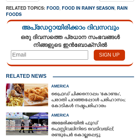
RELATED TOPICS:
FOOD
,
FOOD IN RAINY SEASON
,
RAIN
FOODS
അപ്ഡേറ്റായിരിക്കാം ദിവസവും
ഒരു ദിവസത്തെ പ്രധാന സംഭവങ്ങൾ
നിങ്ങളുടെ ഇൻബോക്സിൽ
RELATED NEWS
AMERICA
ഫ്രൈഡ് ചിക്കനൊപ്പം 'കോണ്ടം',​
പരാതി പറഞ്ഞപ്പോൾ പരിഹാസം;
കോടികൾ നഷ്ടപരിഹാരം
ആവശ്യപ്പെട്ട് ദമ്പതികൾ
AMERICA
അമേരിക്കയിൽ ഫുഡ്
ഫെസ്റ്റിവലിനിടെ വെടിവയ്‌പ്പ്;
രണ്ടുപേർ കൊല്ലപ്പെട്ടു