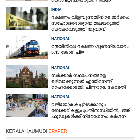
കൊണ്ടുപോകരുത്, നിയമം
കർശനമാക്കി യുഎഇ
INDIA
ഭക്ഷണം വിളമ്പുന്നതിനിടെ തർക്കം:
സഹോദരഭാര്യയെ തലയറുത്ത്
കൊലപ്പെടുത്തി യുവാവ്
NATIONAL
ട്രെയിനിലെ ഭക്ഷണ ഗുണനിലവാരം:
5.13 കോടി പിഴ
NATIONAL
സർക്കാർ സ്ഥാപനങ്ങളെ
ഒഴിവാക്കുന്നത്‌ എന്തിനെന്ന്
ഹൈക്കോടതി; പിന്നാലെ കോടതി
ക്യാന്റീനുകളിൽ മിന്നൽ പരിശോധന
NATIONAL
വഴിയോര കച്ചവടക്കാരും
ബേക്കറികളും പ്രതിസന്ധിയിൽ, ​ ജങ്ക്
ഫുഡുകൾക്ക് നിരോധനം; കർശന
നിയന്ത്രണവുമായി സർക്കാർ
KERALA KAUMUDI
EPAPER