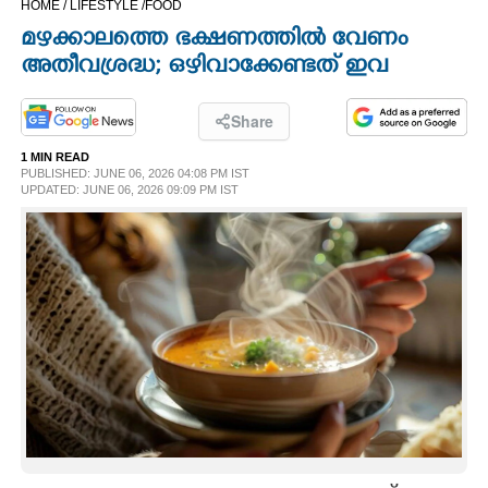
HOME /
LIFESTYLE /
FOOD
CINEMA
മഴക്കാലത്തെ ഭക്ഷണത്തിൽ വേണം
അതീവശ്രദ്ധ; ഒഴിവാക്കേണ്ടത് ഇവ
OPINION
Share
PHOTOS
1 MIN READ
PUBLISHED: JUNE 06, 2026 04:08 PM IST
UPDATED: JUNE 06, 2026 09:09 PM IST
LIFESTYLE
SPIRITUAL
INFO+
ART
ASTRO