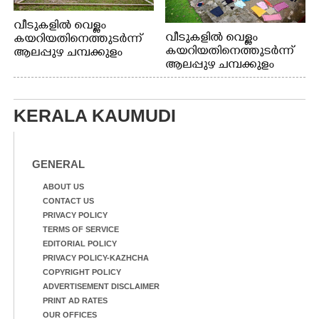
വീടുകളിൽ വെള്ളം
വീടുകളിൽ വെള്ളം
കയറിയതിനെത്തുടർന്ന്
കയറിയതിനെത്തുടർന്ന്
ആലപ്പുഴ ചമ്പക്കുളം
ആലപ്പുഴ ചമ്പക്കുളം
ഫാദർ തോമസ്
ഫാദർ തോമസ്
പോരൂക്കര സെൻട്രൽ
പോരൂക്കര സെൻട്രൽ
സ്കൂളിലെ ദുരിതാശ്വാസ
സ്കൂളിലെ ദുരിതാശ്വാസ
ക്യാമ്പിലെത്തിയവർ
KERALA KAUMUDI
ക്യാമ്പിലെത്തിയവർ മഴ
വസ്ത്രങ്ങൾ
മാറിനിന്ന ഇടവേളയിൽ
ഉണക്കാനിട്ടിരിക്കുന്ന
ക്യാമ്പ് പരിസരത്ത്
ഗോൾപോസ്റ്റിന് മുന്നിൽ
വസ്ത്രങ്ങൾ
ഫുട്ബോൾ കളികളിൽ
GENERAL
ഉണക്കാനിടുന്ന കാഴ്ച.
ഏർപ്പെട്ടിരിക്കുന്ന
കുട്ടികൾ
ABOUT US
CONTACT US
PRIVACY POLICY
TERMS OF SERVICE
EDITORIAL POLICY
PRIVACY POLICY-KAZHCHA
COPYRIGHT POLICY
ADVERTISEMENT DISCLAIMER
PRINT AD RATES
OUR OFFICES