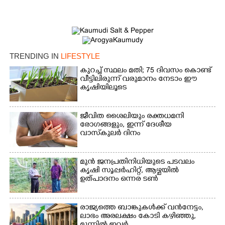
TRENDING IN
LIFESTYLE
കുറച്ച് സ്ഥലം മതി; 75 ദിവസം കൊണ്ട്
വീട്ടിലിരുന്ന് വരുമാനം നേടാം ഈ
കൃഷിയിലൂടെ
ജീവിത ശൈലിയും രക്തധമനി
രോഗങ്ങളും, ഇന്ന് ദേശീയ
വാസ്‌കുലര്‍ ദിനം
മുൻ ജനപ്രതിനിധിയുടെ പടവലം
കൃഷി സൂപ്പർഹിറ്റ്,​ ആഴ്ചയിൽ
ഉത്പാദനം ഒന്നര ടൺ
രാജ്യത്തെ ബാങ്കുകൾക്ക് വൻനേട്ടം,​
ലാഭം അരലക്ഷം കോടി കഴിഞ്ഞു,​