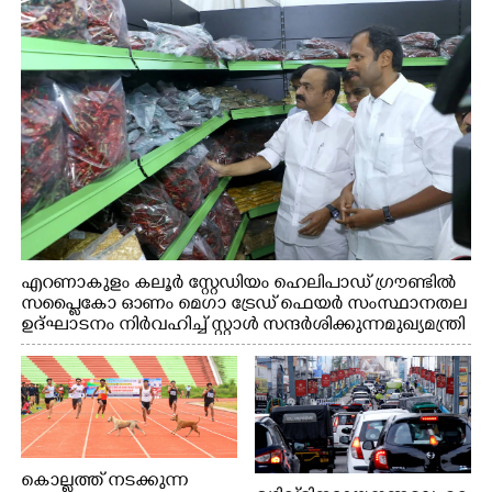
എറണാകുളം കലൂർ സ്റ്റേഡിയം ഹെലിപാഡ് ഗ്രൗണ്ടിൽ
സപ്ളൈകോ ഓണം മെഗാ ട്രേഡ് ഫെയർ സംസ്ഥാനതല
ഉദ്ഘാടനം നിർവഹിച്ച് സ്റ്റാൾ സന്ദർശിക്കുന്ന മുഖ്യമന്ത്രി
വി.ഡി. സതീശൻ. മന്ത്രി അനൂപ് ജേക്കബ് സമീപം
കൊല്ലത്ത് നടക്കുന്ന