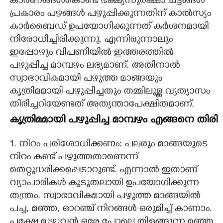
കാരണങ്ങൾകൊണ്ട് ഭക്ഷ്യസുരക്ഷാ ചട്ടങ്ങൾ
പ്രകാരം പഴങ്ങൾ പഴുപ്പിക്കുന്നതിന് കാൽസ്യം
കാർബൈഡ് ഉപയോഗിക്കുന്നത് കർശനമായി
നിരോധിച്ചിരിക്കുന്നു. എന്നിരുന്നാലും
ഇപ്പോഴും വിപണിയിൽ ഇത്തരത്തിൽ
പഴുപ്പിച്ച മാമ്പഴം ലഭ്യമാണ്. അതിനാൽ
സ്വാഭാവികമായി പഴുത്ത മാങ്ങയും
കൃത്രിമമായി പഴുപ്പിച്ചതും തമ്മിലുള്ള വ്യത്യാസം
തിരിച്ചറിയേണ്ടത് അത്യന്താപേക്ഷിതമാണ്.
കൃത്രിമമായി പഴുപ്പിച്ച മാമ്പഴം എങ്ങനെ തിരിച
1. നിറം പരിശോധിക്കണം: പലരും മാങ്ങയുടെ
നിറം കണ്ട് പഴുത്തതാണെന്ന്
തെറ്റുധരിക്കപ്പെടാറുണ്ട്. എന്നാൽ ഇതാണ്
വ്യാപാരികൾ കൂടുതലായി ഉപയോഗിക്കുന്ന
തന്ത്രം. സ്വാഭാവികമായി പഴുത്ത മാങ്ങയിൽ
പച്ച, മഞ്ഞ, ഓറഞ്ച് നിറങ്ങൾ ഒരുമിച്ച് കാണാം.
പക്ഷേ മുഴുവൻ ഒരേ പോലെ തിളങ്ങുന്ന മഞ്ഞ