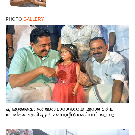
PHOTO
GALLERY
എജ്യുക്കേഷനൽ അംബാസഡറായ എസ്തർ മരിയ
ടോമിയെ മന്ത്രി എൻ.ഷംസുദ്ദീൻ അഭിനന്ദിക്കുന്നു.