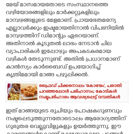
മേയ് മാസമായതോടെ സംസ്ഥാനത്തെ
CARTOONS
വഴിയോരങ്ങളിലും മാർക്കറ്റുകളിലും
മാമ്പഴങ്ങളുടെ മേളമാണ്. പ്രായഭേതമന്യേ
എല്ലാവ‌ർക്കും ഇഷ്ടമായതിനാൽ വിപണിയിൽ
LITERATURE
മാമ്പഴത്തിന് ഡിമാന്റും ഏറെയാണ്.
അതിനാൽ കൂടുതൽ ലാഭം നേടാൻ ചില
ZOOM
വ്യാപാരികൾ ഇപ്പോഴും അപകടകരമായ
വഴികൾ തേടുന്നുണ്ട്. അതിൽ പ്രധാനമാണ്
CONTACT US
കാൽസ്യം കാർബൈഡ് ഉപയോഗിച്ച്
കൃത്രിമമായി മാങ്ങ പഴുപ്പിക്കൽ.
ഫ്രൈഡ് ചിക്കനൊപ്പം 'കോണ്ടം',​ പരാതി
പറഞ്ഞപ്പോൾ പരിഹാസം; കോടികൾ
നഷ്ടപരിഹാരം ആവശ്യപ്പെട്ട് ദമ്പതികൾ
ഇത് മാങ്ങയുടെ രുചിയും പോഷകഗുണവും
നഷ്ടപ്പെടുത്തുന്നതോടൊപ്പം ആരോഗ്യത്തിന്
ഗുരുതര വെല്ലുവിളുകളും ഉയർത്തുന്നു. ഈ