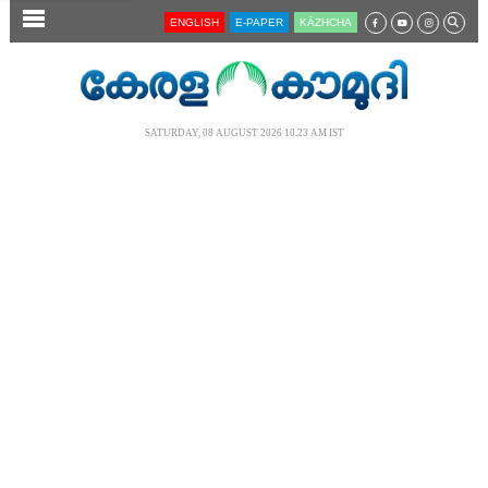
SECTIONS
ENGLISH
E-PAPER
KĀZHCHA
HOME
LATEST
SATURDAY, 08 AUGUST 2026 10.23 AM IST
AUDIO
NOTIFIED NEWS
POLL
KERALA
LOCAL
NEWS 360
CASE DIARY