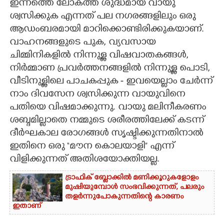
ഇന്നത്തെ ലോകത്ത് ശുദ്ധമായ വായു
ശ്വസിക്കുക എന്നത് പല നഗരങ്ങളിലും ഒരു
CARTOONS
ആഡംബരമായി മാറിക്കൊണ്ടിരിക്കുകയാണ്.
വാഹനങ്ങളുടെ പുക, വ്യവസായ
LITERATURE
ചിമ്മിനികളില്‍ നിന്നുള്ള വിഷവാതകങ്ങള്‍,
നിര്‍മ്മാണ പ്രവര്‍ത്തനങ്ങളില്‍ നിന്നുള്ള പൊടി,
ZOOM
വീടിനുള്ളിലെ പാചകപ്പുക - ഇവയെല്ലാം ചേര്‍ന്ന്
നാം ദിവസേന ശ്വസിക്കുന്ന വായുവിനെ
CONTACT US
പതിയെ വിഷമാക്കുന്നു. വായു മലിനീകരണം
ശബ്ദമില്ലാതെ നമ്മുടെ ശരീരത്തിലേക്ക് കടന്ന്
ദീര്‍ഘകാല രോഗങ്ങള്‍ സൃഷ്ടിക്കുന്നതിനാല്‍
ഇതിനെ ഒരു “മൗന കൊലയാളി” എന്ന്
വിളിക്കുന്നത് അതിശയോക്തിയല്ല.
ട്രാഫിക് ബ്ലോക്കിൽ മണിക്കൂറുകളോളം
മുഷിയുമ്പോൾ സംഭവിക്കുന്നത്, പലരും
തളർന്നുപോകുന്നതിന്റെ കാരണം
ഇതാണ്