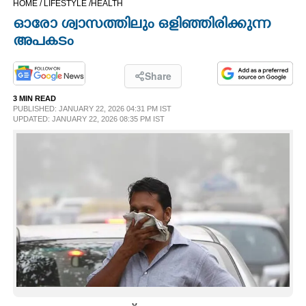
HOME /
LIFESTYLE /
HEALTH
CINEMA
ഓരോ ശ്വാസത്തിലും ഒളിഞ്ഞിരിക്കുന്ന
അപകടം
OPINION
Share
PHOTOS
3 MIN READ
PUBLISHED: JANUARY 22, 2026 04:31 PM IST
UPDATED: JANUARY 22, 2026 08:35 PM IST
LIFESTYLE
SPIRITUAL
INFO+
ART
ASTRO