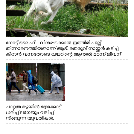
ഗോട്ട് ലൈഫ് ...വിശപ്പടക്കാൻ ഇത്തിരി പുല്ല്
തിന്നാനെത്തിയതാണ് ആട്. തെരുവ് നായ്ക്കൾ കടിച്ച്
കീറാൻ വന്നതോടെ വയറിന്റെ ആന്തൽ മറന്ന് ജീവന്
വേണ്ടിയായി ഓട്ടം. എറണാകുളം വാത്തുരുത്തിയിൽ
നിന്നുള്ള കാഴ്ച
ചാറ്റൽ മഴയിൽ മഴക്കോട്ട്
ധരിച്ച് ലഗേജും വലിച്ച്
നീങ്ങുന്ന യുവതികൾ.
എറണാകുളം മേനകയിൽ
നിന്നുള്ള കാഴ്ച