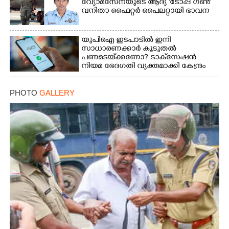
വ്യോമസേനയുടെ ആദ്യ 'ടോപ്പ് ഗൺ'
വനിതാ ഫൈറ്റർ പൈലറ്റായി ഭാവന
യുപിഐ ഇടപാടിൽ ഇനി
സാധാരണക്കാർ കൂടുതൽ
പണമടയ്‌ക്കണോ?​ ടാക്‌സേഷൻ
നിയമ ഭേദഗതി വ്യക്തമാക്കി കേന്ദ്രം
PHOTO
GALLERY