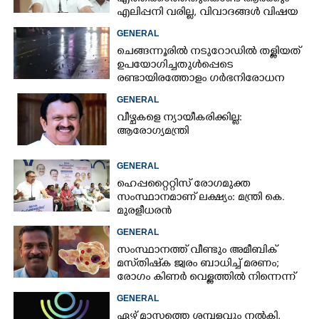
എലിപ്പനി വരില്ല, വിവാദങ്ങൾ വിഷയ
ദാരിദ്ര്യത്തിന്റെ ഭാഗം'
GENERAL
ചെങ്ങന്നൂരിൽ നടുറോഡിൽ തള്ളിയത്
ഉപയോഗിച്ചതുൾപ്പെടെ
രണ്ടായിരത്തോളം ഗർഭനിരോധന
ഉറകർ; സംഭവം എംസി റോഡിൽ
GENERAL
വീഴ്ചകളെ ന്യായീകരിക്കില്ല:
ആരോഗ്യമന്ത്രി
GENERAL
ഹെപ്പറ്റൈറ്റിസ് രോഗമുക്ത
സംസ്ഥാനമാണ് ലക്ഷ്യം: മന്ത്രി കെ.
മുരളീധരൻ
GENERAL
സംസ്ഥാനത്ത് വീണ്ടും അമീബിക്
മസ്‌തിഷ്‌ക ജ്വരം ബാധിച്ച് മരണം;
രോഗം കിണർ വെള്ളത്തിൽ നിന്നെന്ന്
സംശയം
GENERAL
ഏഴ് മാസത്തെ ശമ്പളവും നൽകി,