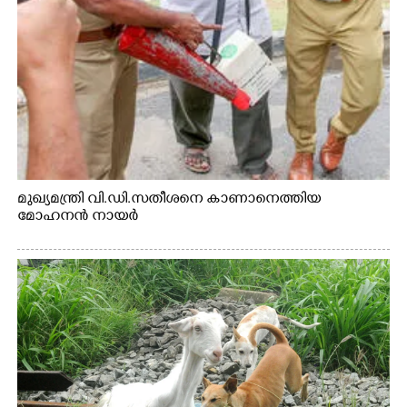
മുഖ്യമന്ത്രി വി.ഡി.സതീശനെ കാണാനെത്തിയ
മോഹനൻ നായർ