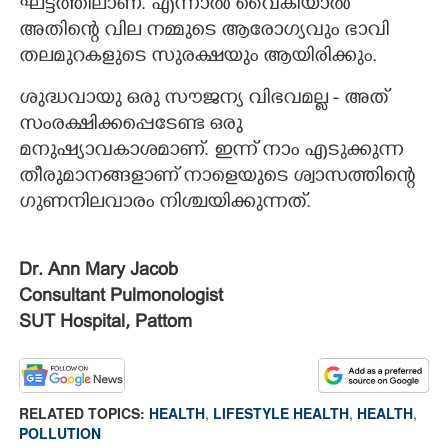
ഘട്ടത്തിലാണ്. എന്നാല്‍ വൈകിയാല്‍
Copy Link
അതിന്റെ വില നമ്മുടെ ആരോഗ്യവും ഭാവി
തലമുറകളുടെ സുരക്ഷയും ആയിരിക്കും.
ശുദ്ധവായു ഒരു സൗജന്യ വിഭവമല്ല - അത്
സംരക്ഷിക്കപ്പെടേണ്ട ഒരു
മനുഷ്യാവകാശമാണ്. ഇന്ന് നാം എടുക്കുന്ന
തീരുമാനങ്ങളാണ് നാളെയുടെ ശ്വാസത്തിന്റെ
ഗുണനിലവാരം നിശ്ചയിക്കുന്നത്.
Dr. Ann Mary Jacob
Consultant Pulmonologist
SUT Hospital, Pattom
RELATED TOPICS:
HEALTH
,
LIFESTYLE HEALTH
,
HEALTH
,
POLLUTION