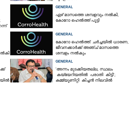
GENERAL
ഏഴ് മാസത്തെ ശമ്പളവും നൽകി,
;
കോറോ ഹെൽത്ത് പൂട്ടി
്ന്
GENERAL
കോറോ ഹെൽത്ത്: ചർച്ചയിൽ ധാരണ,
ജീവനക്കാർക്ക് അഞ്ച് മാസത്തെ
നൽകി
ശമ്പളം നൽകും
GENERAL
ക്
'അന്നം മുടക്കിയതല്ല, സ്ഥലം
കയ്യേറിയതിൽ പരാതി കിട്ടി';
ചയിൽ
കമ്മ്യൂണിറ്റി കിച്ചൻ നിലവിൽ
ആലപ്പുഴയിൽ മാത്രമെന്ന് മന്ത്രി