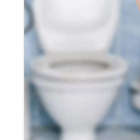
CINEMA
OPINION
PHOTOS
LIFESTYLE
SPIRITUAL
INFO+
ART
ASTRO