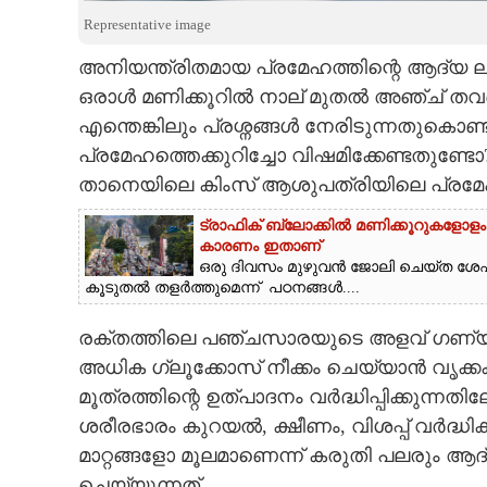
Representative image
CARTOONS
അനിയന്ത്രിതമായ പ്രമേഹത്തിന്റെ ആദ്യ 
ഒരാൾ മണിക്കൂറിൽ നാല് മുതൽ അഞ്ച് തവണ
LITERATURE
എന്തെങ്കിലും പ്രശ്നങ്ങൾ നേരിടുന്നതുകൊണ
പ്രമേഹത്തെക്കുറിച്ചോ വിഷമിക്കേണ്ടതുണ്ടോ
ZOOM
താനെയിലെ കിംസ് ആശുപത്രിയിലെ പ്രമേ
CONTACT US
ട്രാഫിക് ബ്ലോക്കിൽ മണിക്കൂറുകളോളം 
കാരണം ഇതാണ്
ഒരു ദിവസം മുഴുവൻ ജോലി ചെയ്‌ത ശേഷം 
കൂടുതൽ തളർത്തുമെന്ന് പഠനങ്ങൾ....
രക്തത്തിലെ പഞ്ചസാരയുടെ അളവ് ഗണ്യമായ
അധിക ഗ്ലൂക്കോസ് നീക്കം ചെയ്യാൻ വൃക്ക
മൂത്രത്തിന്റെ ഉത്പാദനം വർദ്ധിപ്പിക്കുന്നത
ശരീരഭാരം കുറയൽ, ക്ഷീണം, വിശപ്പ് വർദ്ധ
മാറ്റങ്ങളോ മൂലമാണെന്ന് കരുതി പലരും
ചെയ്യുന്നത്.