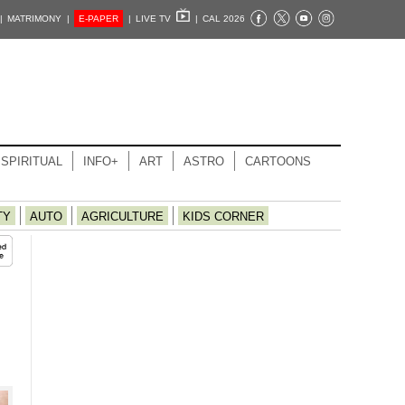
|
MATRIMONY |
E-PAPER
|
LIVE TV
|
CAL 2026
SPIRITUAL
INFO+
ART
ASTRO
CARTOONS
TY
AUTO
AGRICULTURE
KIDS CORNER