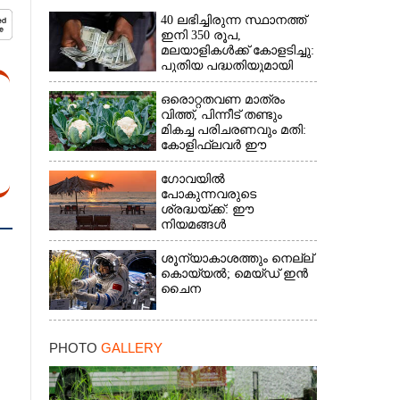
40 ലഭിച്ചിരുന്ന സ്ഥാനത്ത്
ഇനി 350 രൂപ,
മലയാളികൾക്ക് കോളടിച്ചു:
പുതിയ പദ്ധതിയുമായി
നാളികേര ബോർഡ്
ഒരൊറ്റതവണ മാത്രം
വിത്ത്, പിന്നീട് തണ്ടും
മികച്ച പരിചരണവും മതി:
കോളിഫ്ലവർ ഈ
രീതിയിലും കൃഷിചെയ്യാം
ഗോവയിൽ
പോകുന്നവരുടെ
ശ്രദ്ധയ്ക്ക്: ഈ
നിയമങ്ങൾ
പാലിക്കാത്തവർക്ക്
ഇനിമുതൽ ഒരു ലക്ഷം
ശൂന്യാകാശത്തും നെല്ല്
രൂപവരെ പിഴ
കൊയ്യൽ; മെയ്‌ഡ് ഇൻ
ചൈന
PHOTO
GALLERY