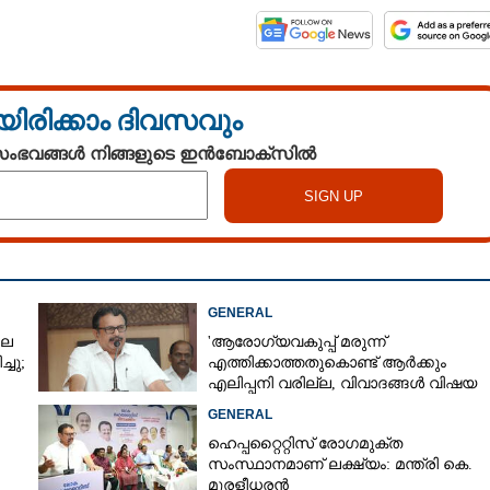
Copy Link
ാല് മുതൽ അഞ്ച് തവണ
്നുണ്ടോ? ശരീരത്തിൽ
യിരിക്കാം ദിവസവും
റ്റം അറിയാം
 സംഭവങ്ങൾ നിങ്ങളുടെ ഇൻബോക്സിൽ
GENERAL
ലെ
'ആരോഗ്യവകുപ്പ് മരുന്ന്
്ചു;
എത്തിക്കാത്തതുകൊണ്ട് ആർക്കും
എലിപ്പനി വരില്ല, വിവാദങ്ങൾ വിഷയ
ദാരിദ്ര്യത്തിന്റെ ഭാഗം'
GENERAL
ഹെപ്പറ്റൈറ്റിസ് രോഗമുക്ത
സംസ്ഥാനമാണ് ലക്ഷ്യം: മന്ത്രി കെ.
മുരളീധരൻ