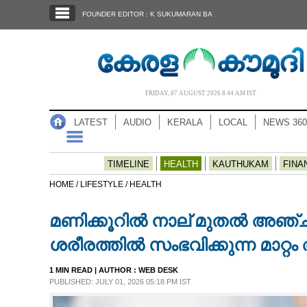
SECTIONS
FOUNDER EDITOR : K SUKUMARAN BA
HOME
LATEST
AUDIO
FRIDAY, 07 AUGUST 2026 8.44 AM IST
NOTIFIED NEWS
LATEST
AUDIO
KERALA
LOCAL
NEWS 360
POLL
KERALA
TIMELINE
HEALTH
KAUTHUKAM
FINA
HOME /
LIFESTYLE /
HEALTH
LOCAL
മണിക്കൂറിൽ നാല് മുതൽ അഞ്ച്
NEWS 360
ശരീരത്തിൽ സംഭവിക്കുന്ന മാറ്റ
1 MIN READ
| AUTHOR :
WEB DESK
CASE DIARY
PUBLISHED: JULY 01, 2026 05:18 PM IST