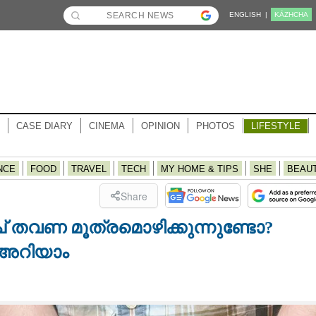
ENGLISH |
KĀZHCHA
CASE DIARY
CINEMA
OPINION
PHOTOS
LIFESTYLE
NCE
FOOD
TRAVEL
TECH
MY HOME & TIPS
SHE
BEAU
Share
 തവണ മൂത്രമൊഴിക്കുന്നുണ്ടോ?
ം അറിയാം