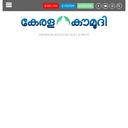
SECTIONS
ENGLISH
E-PAPER
KĀZHCHA
HOME
LATEST
THURSDAY, 06 AUGUST 2026 1.33 PM IST
AUDIO
NOTIFIED NEWS
POLL
KERALA
LOCAL
NEWS 360
CASE DIARY