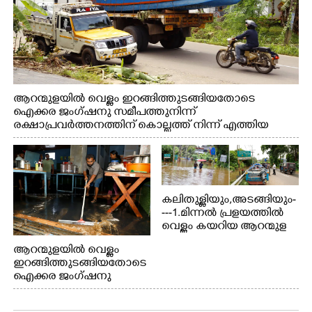
ആറന്മുളയിൽ വെള്ളം ഇറങ്ങിത്തുടങ്ങിയതോടെ
ഐക്കര ജംഗ്ഷനു സമീപത്തുനിന്ന്
രക്ഷാപ്രവർത്തനത്തിന് കൊല്ലത്ത് നിന്ന് എത്തിയ
ബോട്ടുകൾ തിരികെക്കൊണ്ടുപോകുന്നു.
കലിതുള്ളിയും,അടങ്ങിയും-
---1.മിന്നൽ പ്രളയത്തിൽ
വെള്ളം കയറിയ ആറന്മുള
പെട്രോൾ പമ്പിന്
ആറന്മുളയിൽ വെള്ളം
സമീപത്തെ റോ‌ഡ് രണ്ടാം
ഇറങ്ങിത്തുടങ്ങിയതോടെ
തീയതിയിലെ
ഐക്കര ജംഗ്ഷനു
കാഴ്ച.2.വെള്ളം
സമീപം ആറന്മുള
ഇറങ്ങിപ്പോൾ
കിടങ്ങന്നൂർ റോഡിന്
ഇന്നലെത്തെ