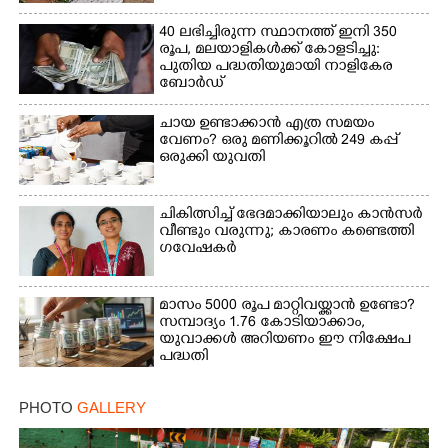
40 ലഭിച്ചിരുന്ന സ്ഥാനത്ത് ഇനി 350
രൂപ, മലയാളികൾക്ക് കോളടിച്ചു:
പുതിയ പദ്ധതിയുമായി നാളികേര
ബോർഡ്
ചായ ഉണ്ടാക്കാൻ എത്ര സമയം
വേണം? ഒരു മണിക്കൂറിൽ 249 കപ്പ്
ഒരുക്കി യുവതി
ചികിത്സിച്ച് ഭേദമാക്കിയാലും കാൻസർ
വീണ്ടും വരുന്നു; കാരണം കണ്ടെത്തി
ഗവേഷകർ
മാസം 5000 രൂപ മാറ്റിവയ്ക്കാൻ ഉണ്ടോ?
സമ്പാദ്യം 1.76 കോടിയാക്കാം,
യുവാക്കൾ അറിയണം ഈ നിക്ഷേപ
പദ്ധതി
PHOTO
GALLERY