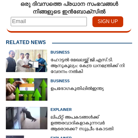
ഒരു ദിവസത്തെ പ്രധാന സംഭവങ്ങൾ
നിങ്ങളുടെ ഇൻബോക്സിൽ
RELATED NEWS
BUSINESS
ഹോട്ടൽ മേഖലയ്ക്ക് ജി​.എസ്.ടി​.
ആനുകൂല്യം: കേന്ദ്ര ധനമന്ത്രി​ക്ക് നി​
വേദനം നൽകി​
BUSINESS
ഉ​പ​ഭോ​ഗ​ ​കു​തി​പ്പി​ൽ​ ​ഇ​ന്ത്യ​
EXPLAINER
ലിഫ്റ്റ് അപകടങ്ങൾക്ക്
ഉത്തരവാദികളാകുന്നവർ
ആരൊക്കെ?​ സുപ്രീം കോടതി
വിധിയിലെ നിരീക്ഷണം ഇങ്ങനെ