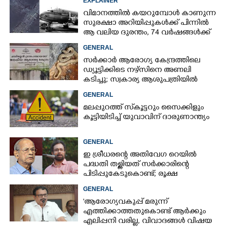
EXPLAINER
വിമാനത്തിൽ കയറുമ്പോൾ കാണുന്ന
സുരക്ഷാ അറിയിപ്പുകൾക്ക് പിന്നിൽ
ആ വലിയ ദുരന്തം, 74 വർഷങ്ങൾക്ക്
ശേഷം രഹസ്യം പുറത്ത്
GENERAL
സർക്കാർ ആരോഗ്യ കേന്ദ്രത്തിലെ
ഡ്യൂട്ടിക്കിടെ നഴ്സിനെ അണലി
കടിച്ചു; സ്വകാര്യ ആശുപത്രിയിൽ
ചികിത്സയിൽ
GENERAL
മലപ്പുറത്ത് സ്‌കൂട്ടറും സൈക്കിളും
കൂട്ടിയിടിച്ച് യുവാവിന് ദാരുണാന്ത്യം
GENERAL
ഇ ശ്രീധരന്റെ അതിവേഗ റെയിൽ
പദ്ധതി തള്ളിയത് സർക്കാരിന്റെ
പിടിപ്പുകേടുകൊണ്ട്; രൂക്ഷ
വിമർശനവുമായി ജോൺ ബ്രിട്ടാസ്
GENERAL
'ആരോഗ്യവകുപ്പ് മരുന്ന്
എത്തിക്കാത്തതുകൊണ്ട് ആർക്കും
എലിപ്പനി വരില്ല, വിവാദങ്ങൾ വിഷയ