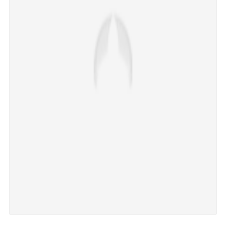
×
Share this link
Copy Link