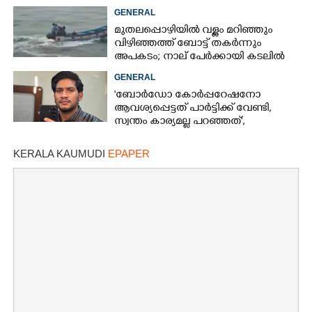
ദാരിദ്ര്യത്തിന്റെ ഭാഗം'
GENERAL
മുതലപ്പൊഴിയിൽ വള്ളം മറിഞ്ഞും
വിഴിഞ്ഞത്ത് ബോട്ട് തകർന്നും
അപകടം; നാല് പേർക്കായി കടലിൽ
തെരച്ചിൽ
GENERAL
'ബോർഡോ കോർപ്പറേഷനോ
ആവശ്യപ്പെട്ടത് പാർട്ടിക്ക് വേണ്ടി,​
സ്വന്തം കാര്യമല്ല പറഞ്ഞത്',​
വിലപേശൽ ആരോപണം തള്ളി അഖിൽ
മാരാർ
KERALA KAUMUDI
EPAPER