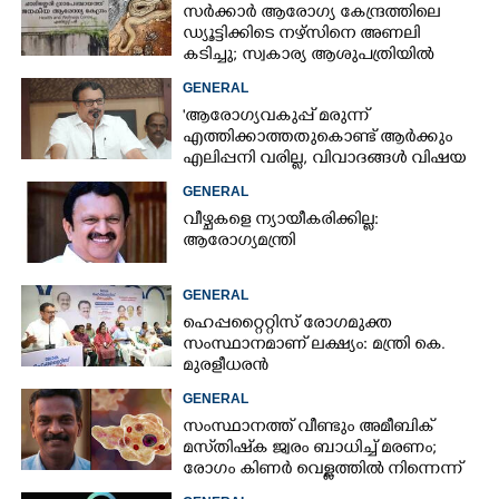
സർക്കാർ ആരോഗ്യ കേന്ദ്രത്തിലെ
ഡ്യൂട്ടിക്കിടെ നഴ്സിനെ അണലി
കടിച്ചു; സ്വകാര്യ ആശുപത്രിയിൽ
ചികിത്സയിൽ
GENERAL
'ആരോഗ്യവകുപ്പ് മരുന്ന്
എത്തിക്കാത്തതുകൊണ്ട് ആർക്കും
എലിപ്പനി വരില്ല, വിവാദങ്ങൾ വിഷയ
ദാരിദ്ര്യത്തിന്റെ ഭാഗം'
GENERAL
വീഴ്ചകളെ ന്യായീകരിക്കില്ല:
ആരോഗ്യമന്ത്രി
GENERAL
ഹെപ്പറ്റൈറ്റിസ് രോഗമുക്ത
സംസ്ഥാനമാണ് ലക്ഷ്യം: മന്ത്രി കെ.
മുരളീധരൻ
GENERAL
സംസ്ഥാനത്ത് വീണ്ടും അമീബിക്
മസ്‌തിഷ്‌ക ജ്വരം ബാധിച്ച് മരണം;
രോഗം കിണർ വെള്ളത്തിൽ നിന്നെന്ന്
സംശയം