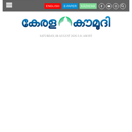
SECTIONS
ENGLISH
E-PAPER
KĀZHCHA
HOME
LATEST
SATURDAY, 08 AUGUST 2026 3.41 AM IST
AUDIO
NOTIFIED NEWS
POLL
KERALA
LOCAL
NEWS 360
CASE DIARY