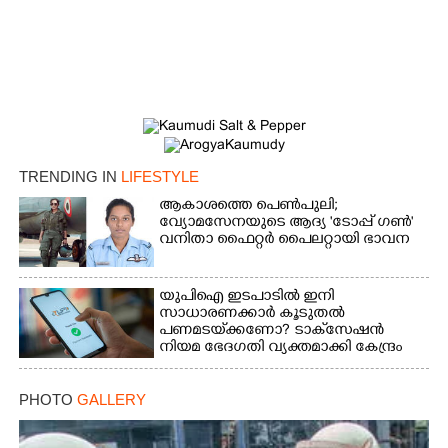
TRENDING IN
LIFESTYLE
ആകാശത്തെ പെൺപുലി;
വ്യോമസേനയുടെ ആദ്യ 'ടോപ്പ് ഗൺ'
വനിതാ ഫൈറ്റർ പൈലറ്റായി ഭാവന
യുപിഐ ഇടപാടിൽ ഇനി
സാധാരണക്കാർ കൂടുതൽ
പണമടയ്‌ക്കണോ?​ ടാക്‌സേഷൻ
നിയമ ഭേദഗതി വ്യക്തമാക്കി കേന്ദ്രം
PHOTO
GALLERY