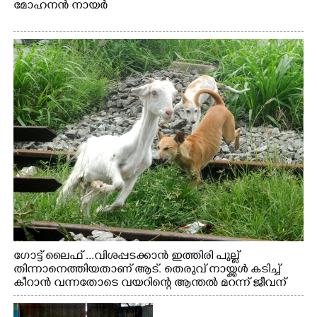
മോഹനൻ നായർ
ഗോട്ട് ലൈഫ് ...വിശപ്പടക്കാൻ ഇത്തിരി പുല്ല്
തിന്നാനെത്തിയതാണ് ആട്. തെരുവ് നായ്ക്കൾ കടിച്ച്
കീറാൻ വന്നതോടെ വയറിന്റെ ആന്തൽ മറന്ന് ജീവന്
വേണ്ടിയായി ഓട്ടം. എറണാകുളം വാത്തുരുത്തിയിൽ
നിന്നുള്ള കാഴ്ച