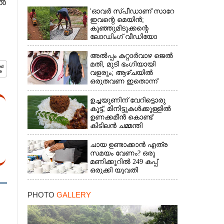
ിൽ
'ഓവർ സ്‌പീഡാണ് സാറേ
ഇവന്റെ മെയിൻ;
കുഞ്ഞുമിടുക്കന്റെ
ലോഡിംഗ് വീഡിയോ
വൈറൽ
അൽപ്പം കറ്റാർവാഴ ജെൽ
മതി, മുടി ഭംഗിയായി
വളരും; ആഴ്‌ചയിൽ
ഒരുതവണ ഇതൊന്ന്
പരീക്ഷിച്ച് നോക്കൂ
ഉച്ചയൂണിന് വേറിട്ടൊരു
കൂട്ട്; മിനിട്ടുകൾക്കുള്ളിൽ
ഉണക്കമീൻ കൊണ്ട്
കിടിലൻ ചമ്മന്തി
റെഡിയാക്കാം
ചായ ഉണ്ടാക്കാൻ എത്ര
സമയം വേണം? ഒരു
മണിക്കൂറിൽ 249 കപ്പ്
ഒരുക്കി യുവതി
PHOTO
GALLERY