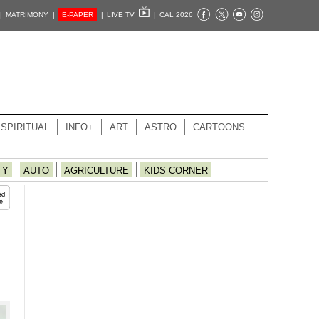
|
MATRIMONY |
E-PAPER
|
LIVE TV
|
CAL 2026
SPIRITUAL
INFO+
ART
ASTRO
CARTOONS
TY
AUTO
AGRICULTURE
KIDS CORNER