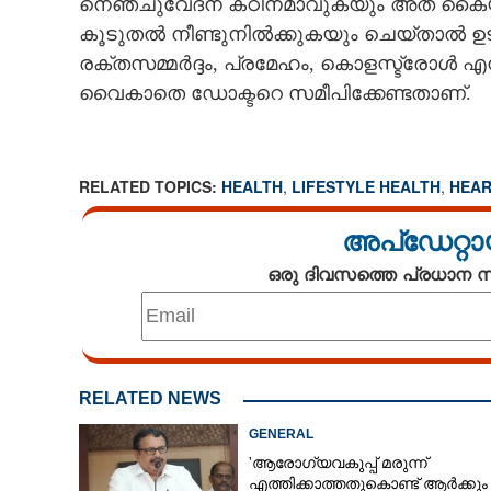
നെഞ്ചുവേദന കഠിനമാവുകയും അത് കൈയിലേ
കൂടുതൽ നീണ്ടുനിൽക്കുകയും ചെയ്താൽ ഉട
രക്തസമ്മർദ്ദം, പ്രമേഹം, കൊളസ്ട്രോൾ എന
വൈകാതെ ഡോക്ടറെ സമീപിക്കേണ്ടതാണ്.
ഈ ലക്ഷണങ്ങൾ
ഹൃദയാഘാതം 
തിരിച്ചറിയാം
RELATED TOPICS:
HEALTH
,
LIFESTYLE HEALTH
,
HEAR
അപ്ഡേറ്റാ
ഒരു ദിവസത്തെ പ്രധാന
RELATED NEWS
GENERAL
'ആരോഗ്യവകുപ്പ് മരുന്ന്
എത്തിക്കാത്തതുകൊണ്ട് ആർക്കും