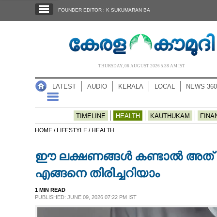
SECTIONS
FOUNDER EDITOR : K SUKUMARAN BA
HOME
LATEST
AUDIO
THURSDAY, 06 AUGUST 2026 5.38 AM IST
NOTIFIED NEWS
LATEST
AUDIO
KERALA
LOCAL
NEWS 360
POLL
KERALA
TIMELINE
HEALTH
KAUTHUKAM
FINA
HOME /
LIFESTYLE /
HEALTH
LOCAL
ഈ ലക്ഷണങ്ങൾ കണ്ടാൽ അത
NEWS 360
എങ്ങനെ തിരിച്ചറിയാം
1 MIN READ
CASE DIARY
PUBLISHED: JUNE 09, 2026 07:22 PM IST