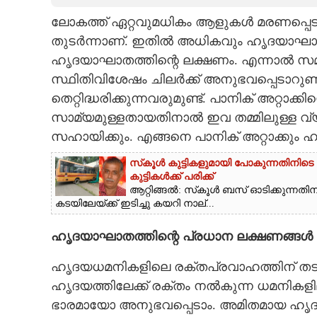
ലോകത്ത് ഏറ്റവുമധികം ആളുകൾ മരണപ്പ
CARTOONS
തുടർന്നാണ്. ഇതിൽ അധികവും ഹൃദയാഘാതം
ഹൃദയാഘാതത്തിന്റെ ലക്ഷണം. എന്നാൽ സമാ
LITERATURE
സ്ഥിതിവിശേഷം ചിലർക്ക് അനുഭവപ്പെടാറുണ്ട്.
തെറ്റിദ്ധരിക്കുന്നവരുമുണ്ട്. പാനിക് അറ്റ
ZOOM
സാമ്യമുള്ളതായതിനാൽ ഇവ തമ്മിലുള്ള വ്യ
സഹായിക്കും. എങ്ങനെ പാനിക് അറ്റാക്കും ഹ
CONTACT US
സ്‌കൂൾ കുട്ടികളുമായി പോകുന്നതിനിട
കുട്ടികൾക്ക് പരിക്ക്
ആറ്റിങ്ങൽ: സ്‌കൂൾ ബസ് ഓടിക്കുന്നതിനി
കടയിലേയ്ക്ക് ഇടിച്ചു കയറി നാല്...
ഹൃദയാഘാതത്തിന്റെ പ്രധാന ലക്ഷണങ്ങൾ
ഹൃദയധമനികളിലെ രക്തപ്രവാഹത്തിന് തടസ
ഹൃദയത്തിലേക്ക് രക്തം നൽകുന്ന ധമനിക
ഭാരമായോ അനുഭവപ്പെടാം. അമിതമായ ഹൃദയമിട