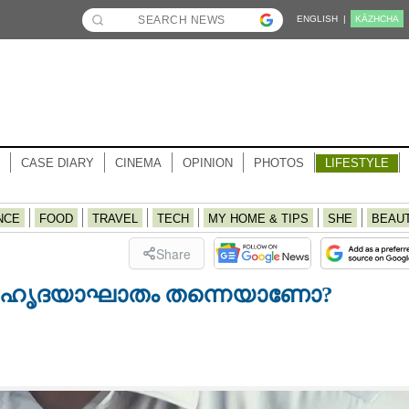
ENGLISH |
KĀZHCHA
CASE DIARY
CINEMA
OPINION
PHOTOS
LIFESTYLE
NCE
FOOD
TRAVEL
TECH
MY HOME & TIPS
SHE
BEAU
Share
് ഹൃദയാഘാതം തന്നെയാണോ?