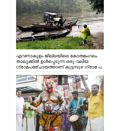
എറണാകുളം ജില്ലയിലെ കോതമംഗലം
താലൂക്കിൽ ഉൾപ്പെടുന്ന ഒരു വലിയ
ഗ്രാമപഞ്ചായത്താണ് കുട്ടമ്പുഴ ഗ്രാമ പ
ഞ്ചായത്ത്. ആദിവാസി ഊരുകളായ
വെള്ളാരംകുത്ത്, കത്തിപ്പാറ, ഉറിയംപെട്ടി,
തേക്കല്ല്, വെട്ടിക്കല്ല്, മഞ്ചപ്പാറ എന്നീ
ആറു സ്ഥലങ്ങളിലേക്കുള്ള പ്രധാന
സഞ്ചാര മാർഗമാണ് ഈ കാണുന്ന
കടത്ത് വള്ളം