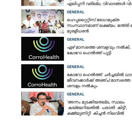
എലിപ്പനി വരില്ല, വിവാദങ്ങൾ 
ദാരിദ്ര്യത്തിന്റെ ഭാഗം'
GENERAL
ഹെപ്പറ്റൈറ്റിസ് രോഗമുക്ത
സംസ്ഥാനമാണ് ലക്ഷ്യം: മന്ത്രി 
മുരളീധരൻ
GENERAL
ഏഴ് മാസത്തെ ശമ്പളവും നൽകി,
കോറോ ഹെൽത്ത് പൂട്ടി
GENERAL
കോറോ ഹെൽത്ത്: ചർച്ചയിൽ ധ
ജീവനക്കാർക്ക് അഞ്ച് മാസത്തെ
ശമ്പളം നൽകും
GENERAL
'അന്നം മുടക്കിയതല്ല, സ്ഥലം
കയ്യേറിയതിൽ പരാതി കിട്ടി';
കമ്മ്യൂണിറ്റി കിച്ചൻ നിലവിൽ
ആലപ്പുഴയിൽ മാത്രമെന്ന് മന്ത്രി