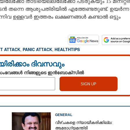
ക്കോ താടിയെല്ലിലേക്കോ പടരുകയും 15 മിനിറ്റ
ൻ തന്നെ ആശുപത്രിയിൽ എത്തേണ്ടതുണ്ട്. ഉയർന്ന
്നിവ ഉള്ളവർ ഇത്തരം ലക്ഷണങ്ങൾ കണ്ടാൽ ഒട്ടും
Copy Link
 കണ്ടാൽ അത്
തന്നെയാണോ? എങ്ങനെ
T ATTACK
,
PANIC ATTACK
,
HEALTHTIPS
യിരിക്കാം ദിവസവും
 സംഭവങ്ങൾ നിങ്ങളുടെ ഇൻബോക്സിൽ
GENERAL
വീഴ്ചകളെ ന്യായീകരിക്കില്ല:
ആരോഗ്യമന്ത്രി