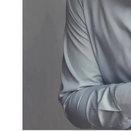
CINEMA
OPINION
PHOTOS
LIFESTYLE
SPIRITUAL
INFO+
ART
ASTRO