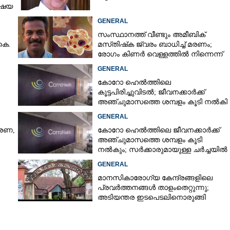
വിഷയ
GENERAL
സംസ്ഥാനത്ത് വീണ്ടും അമീബിക്
കെ.
മസ്‌തിഷ്‌ക ജ്വരം ബാധിച്ച് മരണം;
രോഗം കിണർ വെള്ളത്തിൽ നിന്നെന്ന്
സംശയം
GENERAL
കോറോ ഹെൽത്തിലെ
കൂട്ടപിരിച്ചുവിടൽ; ജീവനക്കാർക്ക്
അഞ്ചുമാസത്തെ ശമ്പളം കൂടി നൽകി
GENERAL
ാരണ,
കോറോ ഹെൽത്തിലെ ജീവനക്കാർക്ക്
അഞ്ചുമാസത്തെ ശമ്പളം കൂടി
നൽകും; സർക്കാരുമായുള്ള ചർച്ചയിൽ
ധാരണ
GENERAL
മാനസികാരോഗ്യ കേന്ദ്രങ്ങളിലെ
പ്രവർത്തനങ്ങൾ താളംതെറ്റുന്നു;
അടിയന്തര ഇടപെടലിനൊരുങ്ങി
ഹൈക്കോടതി