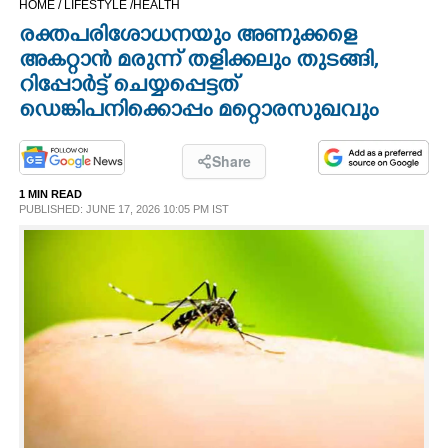
HOME /
LIFESTYLE /
HEALTH
CINEMA
രക്തപരിശോധനയും അണുക്കളെ
അകറ്റാൻ മരുന്ന് തളിക്കലും തുടങ്ങി,
OPINION
റിപ്പോർട്ട് ചെയ്യപ്പെട്ടത്
ഡെങ്കിപനിക്കൊപ്പം മറ്റൊരസുഖവും
PHOTOS
Share
LIFESTYLE
1 MIN READ
PUBLISHED: JUNE 17, 2026 10:05 PM IST
SPIRITUAL
INFO+
ART
ASTRO