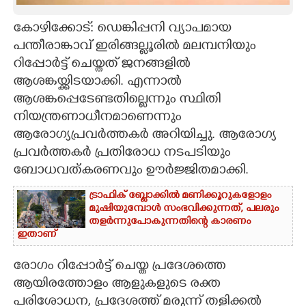
CARTOONS
കോഴിക്കോട്: ഡെങ്കിപ്പനി വ്യാപമായ
പന്തീരാങ്കാവ് ഇരിങ്ങല്ലൂരിൽ മലമ്പനിയും
റിപ്പോർട്ട് ചെയ്തത് ജനങ്ങളിൽ
LITERATURE
ആശങ്കയ്ക്കിടയാക്കി. എന്നാൽ
ആശങ്കപ്പെടേണ്ടതില്ലെന്നും സ്ഥിതി
ZOOM
നിയന്ത്രണാധീനമാണെന്നും
ആരോഗ്യപ്രവർത്തകർ അറിയിച്ചു. ആരോഗ്യ
CONTACT US
പ്രവർത്തകർ പ്രതിരോധ നടപടിയും
ബോധവത്കരണവും ഊർജ്ജിതമാക്കി.
ട്രാഫിക് ബ്ലോക്കിൽ മണിക്കൂറുകളോളം
മുഷിയുമ്പോൾ സംഭവിക്കുന്നത്, പലരും
തളർന്നുപോകുന്നതിന്റെ കാരണം
ഇതാണ്
രോഗം റിപ്പോർട്ട് ചെയ്ത പ്രദേശത്തെ
ആയിരത്തോളം ആളുകളുടെ രക്ത
പരിശോധന, പ്രദേശത്ത് മരുന്ന് തളിക്കൽ