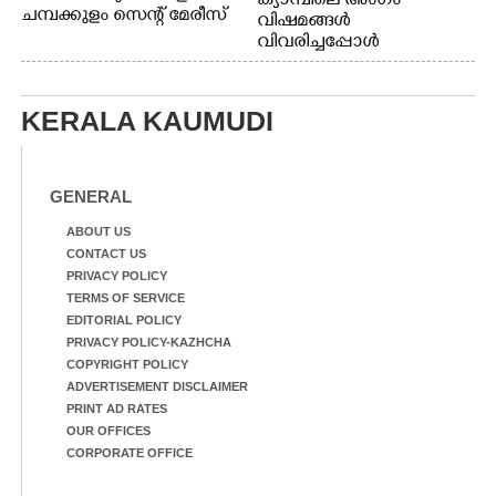
ക്യാമ്പിലെ അംഗം
ചമ്പക്കുളം സെന്റ് മേരീസ്
വിഷമങ്ങൾ
ഹയർ സെക്കൻഡറി
വിവരിച്ചപ്പോൾ
സ്കൂളിലെ
സമാധാനിപ്പിക്കുന്ന
ക്യാമ്പിലെത്തിയ
എ.ഐ.സി.സി ജനറൽ
എ.ഐ.സി.സി ജനറൽ
സെക്രട്ടറി കെ.സി
KERALA KAUMUDI
സെക്രട്ടറി കെ.സി
വേണുഗോപാൽ എം.പി.
വേണുഗോപാൽ എം.പി
സഹകരണ-എക്സൈസ്
കുരുന്നിനെ എടുത്ത്
വകുപ്പ് മന്ത്രി എം. ലിജു,
ലാളിച്ചപ്പോൾ.
എന്നിവർ
GENERAL
സഹകരണ-എക്സൈസ്
വകുപ്പ് മന്ത്രി എം. ലിജു,
ABOUT US
കൃഷിവകുപ്പ് മന്ത്രി ടി.
CONTACT US
സിദ്ദിഖ്, റെജി ചെറിയാൻ
PRIVACY POLICY
എം. എൽ. എ എന്നിവർ
TERMS OF SERVICE
സമീപം
EDITORIAL POLICY
PRIVACY POLICY-KAZHCHA
COPYRIGHT POLICY
ADVERTISEMENT DISCLAIMER
PRINT AD RATES
OUR OFFICES
CORPORATE OFFICE