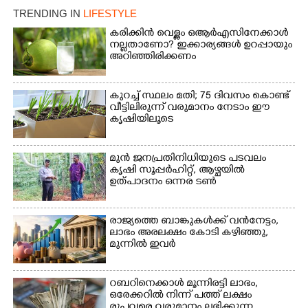
TRENDING IN
LIFESTYLE
കരിക്കിൻ വെള്ളം ഒആർഎസിനേക്കാൾ
നല്ലതാണോ? ഇക്കാര്യങ്ങൾ ഉറപ്പായും
അറിഞ്ഞിരിക്കണം
കുറച്ച് സ്ഥലം മതി; 75 ദിവസം കൊണ്ട്
വീട്ടിലിരുന്ന് വരുമാനം നേടാം ഈ
കൃഷിയിലൂടെ
മുൻ ജനപ്രതിനിധിയുടെ പടവലം
കൃഷി സൂപ്പർഹിറ്റ്,​ ആഴ്ചയിൽ
ഉത്പാദനം ഒന്നര ടൺ
രാജ്യത്തെ ബാങ്കുകൾക്ക് വൻനേട്ടം,​
ലാഭം അരലക്ഷം കോടി കഴിഞ്ഞു,​
മുന്നിൽ ഇവർ
റബറിനെക്കാൾ മൂന്നിരട്ടി ലാഭം,​
ഒരേക്കറിൽ നിന്ന് പത്ത് ലക്ഷം
രൂപവരെ വരുമാനം ലഭിക്കുന്ന