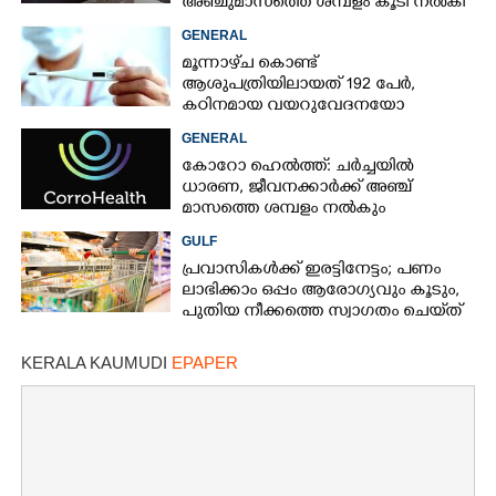
അഞ്ചുമാസത്തെ ശമ്പളം കൂടി നൽകി
GENERAL
മൂന്നാഴ്‌ച കൊണ്ട്
ആശുപത്രിയിലായത് 192 പേർ,
കഠിനമായ വയറുവേദനയോ
തളർച്ചയോ രോഗം‌
GENERAL
ഗുരുതരമാകുന്നതിന്റെ ലക്ഷണം
കോറോ ഹെൽത്ത്: ചർച്ചയിൽ
ധാരണ, ജീവനക്കാർക്ക് അഞ്ച്
മാസത്തെ ശമ്പളം നൽകും
GULF
പ്രവാസികൾക്ക് ഇരട്ടിനേട്ടം; പണം
ലാഭിക്കാം ഒപ്പം ആരോഗ്യവും കൂടും,
പുതിയ നീക്കത്തെ സ്വാഗതം ചെയ്‌ത്
അബുദാബി
KERALA KAUMUDI
EPAPER