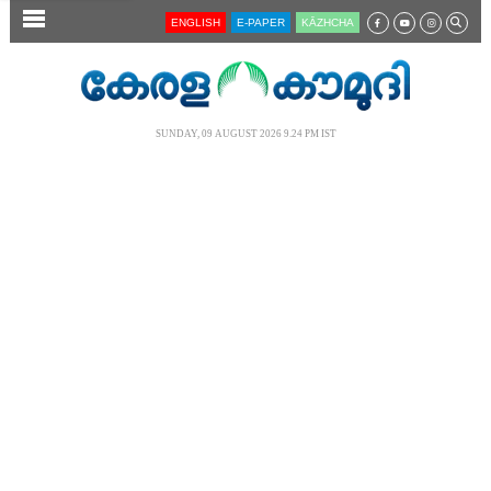
SECTIONS
ENGLISH
E-PAPER
KĀZHCHA
HOME
LATEST
SUNDAY, 09 AUGUST 2026 9.24 PM IST
AUDIO
NOTIFIED NEWS
POLL
KERALA
LOCAL
NEWS 360
CASE DIARY