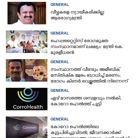
ദാരിദ്ര്യത്തിന്റെ ഭാഗം'
GENERAL
വീഴ്ചകളെ ന്യായീകരിക്കില്ല:
ആരോഗ്യമന്ത്രി
GENERAL
ഹെപ്പറ്റൈറ്റിസ് രോഗമുക്ത
സംസ്ഥാനമാണ് ലക്ഷ്യം: മന്ത്രി കെ.
മുരളീധരൻ
GENERAL
സംസ്ഥാനത്ത് വീണ്ടും അമീബിക്
മസ്‌തിഷ്‌ക ജ്വരം ബാധിച്ച് മരണം;
രോഗം കിണർ വെള്ളത്തിൽ നിന്നെന്ന്
സംശയം
GENERAL
ഏഴ് മാസത്തെ ശമ്പളവും നൽകി,
കോറോ ഹെൽത്ത് പൂട്ടി
GENERAL
കോറോ ഹെൽത്തിലെ
കൂട്ടപിരിച്ചുവിടൽ; ജീവനക്കാർക്ക്