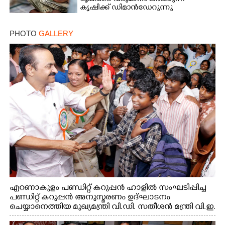
കൃഷിക്ക് ഡിമാൻഡേറുന്നു
PHOTO
GALLERY
എറണാകുളം പണ്ഡിറ്റ് കറുപ്പൻ ഹാളിൽ സംഘടിപ്പിച്ച
പണ്ഡിറ്റ് കറുപ്പൻ അനുസ്മരണം ഉദ്ഘാടനം
ചെയ്യാനെത്തിയ മുഖ്യമന്ത്രി വി.ഡി. സതീശൻ മന്ത്രി വി.ഇ.
അബ്ദുൽ ഗഫൂർ ഹൈബി ഈഡൻ എം.പി