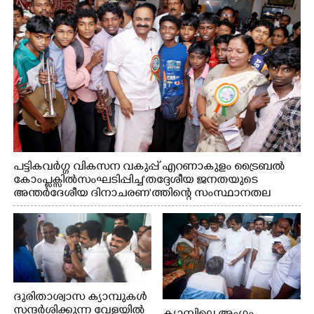
എന്നിവരുമായി സൗഹൃദ സംഭാഷണത്തിൽ
പട്ടികവർഗ്ഗ വികസന വകുപ്പ് എറണാകുളം ട്രൈബൽ
കോംപ്ലക്സിൽ സംഘടിപ്പിച്ച "തദ്ദേശീയ ജനതയുടെ
അന്തർദേശീയ ദിനാചരണ"ത്തിന്റെ സംസ്ഥാനതല
ഉദ്ഘാടനത്തിന് ശേഷം മുഖ്യമന്ത്രി വി.ഡി.
സതീശൻ കുട്ടികളോടൊപ്പം ഫോട്ടോയ്ക്ക് പോസ് ചെയ്യുന്നു.
മന്ത്രി കെ.എ. തുളസി സമീപം
ദുരിതാശ്വാസ ക്യാമ്പുകൾ
സന്ദർശിക്കുന്ന വേളയിൽ