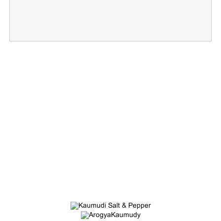
×
Share this link
Copy Link