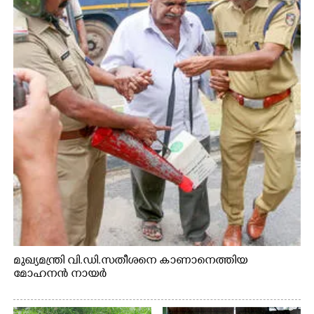
മുഖ്യമന്ത്രി വി.ഡി.സതീശനെ കാണാനെത്തിയ
മോഹനൻ നായർ