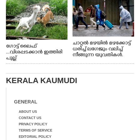
ചാറ്റൽ മഴയിൽ മഴക്കോട്ട്
ഗോട്ട് ലൈഫ്
ധരിച്ച് ലഗേജും വലിച്ച്
...വിശപ്പടക്കാൻ ഇത്തിരി
നീങ്ങുന്ന യുവതികൾ.
പുല്ല്
എറണാകുളം മേനകയിൽ
തിന്നാനെത്തിയതാണ്
നിന്നുള്ള കാഴ്ച
ആട്. തെരുവ് നായ്ക്കൾ
കടിച്ച് കീറാൻ വന്നതോടെ
KERALA KAUMUDI
വയറിന്റെ ആന്തൽ മറന്ന്
ജീവന് വേണ്ടിയായി ഓട്ടം.
എറണാകുളം
വാത്തുരുത്തിയിൽ
GENERAL
നിന്നുള്ള കാഴ്ച
ABOUT US
CONTACT US
PRIVACY POLICY
TERMS OF SERVICE
EDITORIAL POLICY