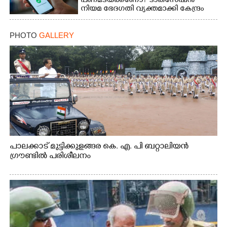
പണമടയ്‌ക്കണോ?​ ടാക്‌സേഷൻ
നിയമ ഭേദഗതി വ്യക്തമാക്കി കേന്ദ്രം
PHOTO
GALLERY
പാലക്കാട് മുട്ടിക്കുളങ്ങര കെ. എ. പി ബറ്റാലിയൻ
ഗ്രൗണ്ടിൽ പരിശീലനം