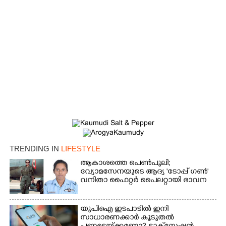
TRENDING IN
LIFESTYLE
ആകാശത്തെ പെൺപുലി;
വ്യോമസേനയുടെ ആദ്യ 'ടോപ്പ് ഗൺ'
വനിതാ ഫൈറ്റർ പൈലറ്റായി ഭാവന
യുപിഐ ഇടപാടിൽ ഇനി
സാധാരണക്കാർ കൂടുതൽ