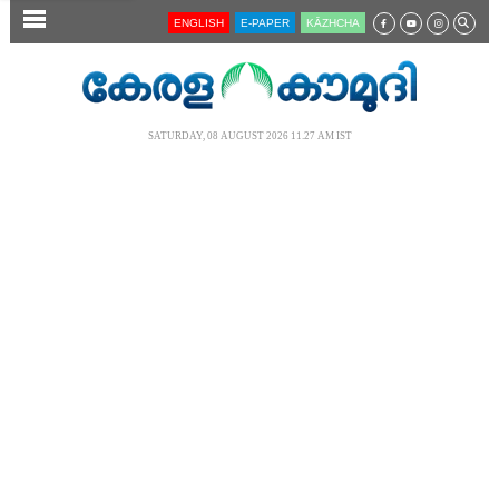
SECTIONS
ENGLISH
E-PAPER
KĀZHCHA
HOME
LATEST
SATURDAY, 08 AUGUST 2026 11.27 AM IST
AUDIO
NOTIFIED NEWS
POLL
KERALA
LOCAL
NEWS 360
CASE DIARY