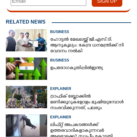
RELATED NEWS
BUSINESS
ഹോട്ടൽ മേഖലയ്ക്ക് ജി​.എസ്.ടി​.
ആനുകൂല്യം: കേന്ദ്ര ധനമന്ത്രി​ക്ക് നി​
വേദനം നൽകി​
BUSINESS
ഉ​പ​ഭോ​ഗ​ ​കു​തി​പ്പി​ൽ​ ​ഇ​ന്ത്യ​
EXPLAINER
ട്രാഫിക് ബ്ലോക്കിൽ
മണിക്കൂറുകളോളം മുഷിയുമ്പോൾ
സംഭവിക്കുന്നത്, പലരും
തളർന്നുപോകുന്നതിന്റെ കാരണം
EXPLAINER
ഇതാണ്
ലിഫ്റ്റ് അപകടങ്ങൾക്ക്
ഉത്തരവാദികളാകുന്നവർ
ആരൊക്കെ?​ സുപ്രീം കോടതി