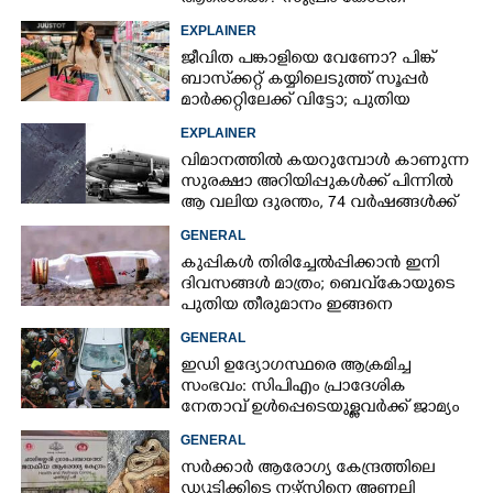
വിധിയിലെ നിരീക്ഷണം ഇങ്ങനെ
EXPLAINER
ജീവിത പങ്കാളിയെ വേണോ? പിങ്ക്
ബാസ്‌ക്കറ്റ് കയ്യിലെടുത്ത് സൂപ്പർ
മാർക്കറ്റിലേക്ക് വിട്ടോ; പുതിയ
ട്രെൻഡ് ചർച്ചയാകുന്നു
EXPLAINER
വിമാനത്തിൽ കയറുമ്പോൾ കാണുന്ന
സുരക്ഷാ അറിയിപ്പുകൾക്ക് പിന്നിൽ
ആ വലിയ ദുരന്തം, 74 വർഷങ്ങൾക്ക്
ശേഷം രഹസ്യം പുറത്ത്
GENERAL
കുപ്പികൾ തിരിച്ചേൽപ്പിക്കാൻ ഇനി
ദിവസങ്ങൾ മാത്രം; ബെവ്‌കോയുടെ
പുതിയ തീരുമാനം ഇങ്ങനെ
GENERAL
ഇഡി ഉദ്യോഗസ്ഥരെ ആക്രമിച്ച
സംഭവം: സിപിഎം പ്രാദേശിക
നേതാവ് ഉൾപ്പെടെയുള്ളവർക്ക് ജാമ്യം
അനുവദിച്ച് കോടതി
GENERAL
സർക്കാർ ആരോഗ്യ കേന്ദ്രത്തിലെ
×
ഡ്യൂട്ടിക്കിടെ നഴ്സിനെ അണലി