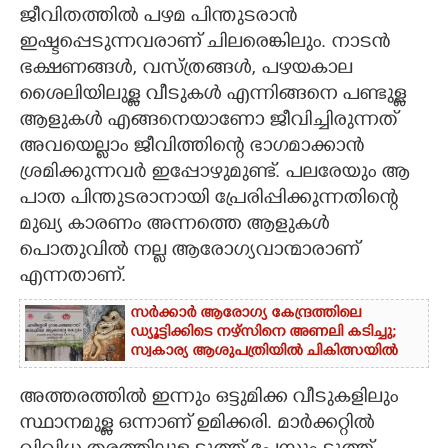
ജീവിതത്തിൽ പഴമ പിന്തുടരാൻ
CARTOONS
ഇഷ്ടപ്പെടുന്നവരാണ് ചിലരെങ്കിലും. നാടൻ
ഭക്ഷണങ്ങൾ, വസ്ത്രങ്ങൾ, പഴയകാല
ശൈലിയിലുള്ള വീടുകൾ എന്നിങ്ങനെ പണ്ടുള്ള
LITERATURE
ആളുകൾ എങ്ങനെയാണോ ജീവിച്ചിരുന്നത്
അവയെല്ലാം ജീവിത്തിന്റെ ഭാ​ഗമാക്കാൻ
ZOOM
ശ്രമിക്കുന്നവർ ഇപ്പോഴുമുണ്ട്. പലരേയും ആ
പാത പിന്തുടരാനായി പ്രേരിപ്പിക്കുന്നതിന്റെ
CONTACT US
മുഖ്യ കാരണം അന്നത്തെ ആളുകൾ
പൊതുവിൽ നല്ല ആരോ​ഗ്യവാന്മാരാണ്
എന്നതാണ്.
സർക്കാർ ആരോഗ്യ കേന്ദ്രത്തിലെ
ഡ്യൂട്ടിക്കിടെ നഴ്സിനെ അണലി കടിച്ചു;
സ്വകാര്യ ആശുപത്രിയിൽ ചികിത്സയിൽ
അത്തരത്തിൽ ഇന്നും ഒട്ടുമിക്ക വീടുകളിലും
സ്ഥാനമുള്ള ഒന്നാണ് ഉമിക്കരി. മാർക്കറ്റിൽ