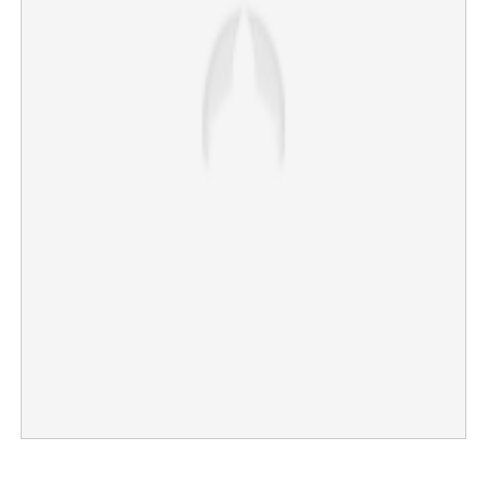
×
Share this link
Copy Link