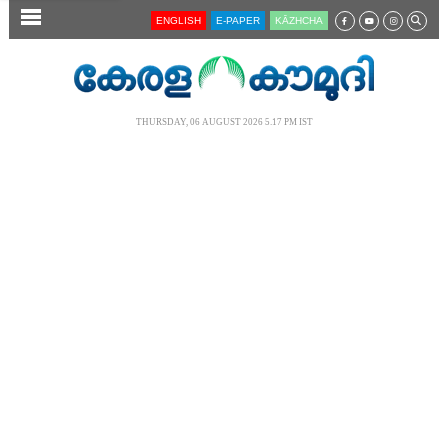
SECTIONS
ENGLISH
E-PAPER
KĀZHCHA
HOME
LATEST
THURSDAY, 06 AUGUST 2026 5.17 PM IST
AUDIO
NOTIFIED NEWS
POLL
KERALA
LOCAL
NEWS 360
CASE DIARY