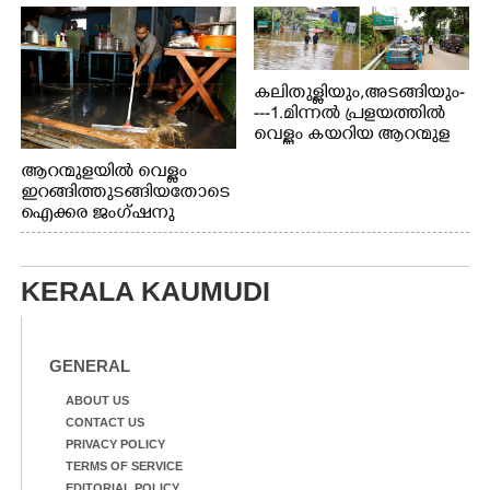
കലിതുള്ളിയും,അടങ്ങിയും-
---1.മിന്നൽ പ്രളയത്തിൽ
വെള്ളം കയറിയ ആറന്മുള
പെട്രോൾ പമ്പിന്
ആറന്മുളയിൽ വെള്ളം
സമീപത്തെ റോ‌ഡ് രണ്ടാം
ഇറങ്ങിത്തുടങ്ങിയതോടെ
തീയതിയിലെ
ഐക്കര ജംഗ്ഷനു
കാഴ്ച.2.വെള്ളം
സമീപം ആറന്മുള
ഇറങ്ങിപ്പോൾ
കിടങ്ങന്നൂർ റോഡിന്
ഇന്നലെത്തെ
സമീപം പ്രവർത്തിക്കു
കാഴ്ച.രക്ഷാപ്രവർത്തന
KERALA KAUMUDI
ആറന്മുള തട്ടുകട കഴുകി
ത്തിന് ഓച്ചിറ അഴിക്കലിൽ
വൃത്തിയാക്കുന്നു.
നിന്ന്എത്തിച്ച ബോട്ടും.
GENERAL
ABOUT US
CONTACT US
PRIVACY POLICY
TERMS OF SERVICE
EDITORIAL POLICY