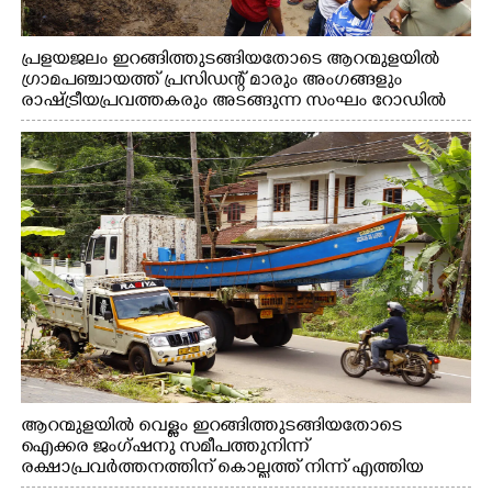
പ്രളയജലം ഇറങ്ങിത്തുടങ്ങിയതോടെ ആറന്മുളയിൽ
ഗ്രാമപഞ്ചായത്ത് പ്രസിഡന്റ് മാരും അംഗങ്ങളും
രാഷ്ട്രീയപ്രവത്തകരും അടങ്ങുന്ന സംഘം റോഡിൽ
അടിഞ്ഞ് കൂടിയ ചെളിയും മണ്ണും മറ്റ് മാലിന്യങ്ങളും
നീക്കം ചെയ്യുന്നു.
ആറന്മുളയിൽ വെള്ളം ഇറങ്ങിത്തുടങ്ങിയതോടെ
ഐക്കര ജംഗ്ഷനു സമീപത്തുനിന്ന്
രക്ഷാപ്രവർത്തനത്തിന് കൊല്ലത്ത് നിന്ന് എത്തിയ
ബോട്ടുകൾ തിരികെക്കൊണ്ടുപോകുന്നു.