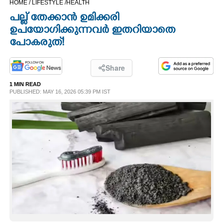
HOME /
LIFESTYLE /
HEALTH
CINEMA
പല്ല് തേക്കാൻ ഉമിക്കരി
ഉപയോഗിക്കുന്നവർ ഇതറിയാതെ
OPINION
പോകരുത്!
PHOTOS
Share
1 MIN READ
PUBLISHED: MAY 16, 2026 05:39 PM IST
LIFESTYLE
SPIRITUAL
INFO+
ART
ASTRO