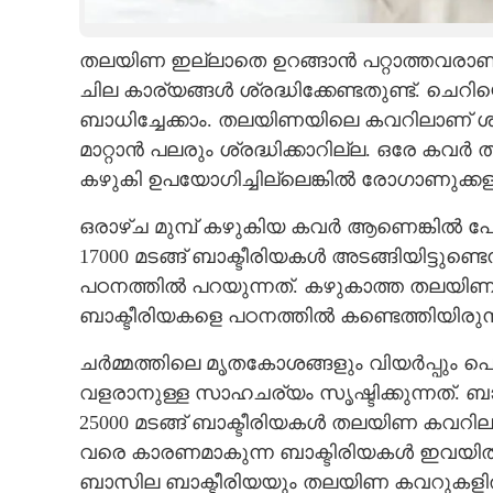
CARTOONS
തലയിണ ഇല്ലാതെ ഉറങ്ങാൻ പറ്റാത്തവരാ
ചില കാര്യങ്ങൾ ശ്രദ്ധിക്കേണ്ടതുണ്ട്. ച
LITERATURE
ബാധിച്ചേക്കാം. തലയിണയിലെ കവറിലാണ് 
മാറ്റാൻ പലരും ശ്രദ്ധിക്കാറില്ല. ഒരേ കവ
ZOOM
കഴുകി ഉപയോഗിച്ചില്ലെങ്കിൽ രോഗാണുക്കള
ഒരാഴ്ച മുമ്പ് കഴുകിയ കവർ ആണെങ്കിൽ പോലു
CONTACT US
17000 മടങ്ങ് ബാക്ടീരിയകൾ അടങ്ങിയിട്ടു
പഠനത്തിൽ പറയുന്നത്. കഴുകാത്ത തലയിണ
ബാക്ടീരിയകളെ പഠനത്തിൽ കണ്ടെത്തിയിരുന്
ചർമ്മത്തിലെ മൃതകോശങ്ങളും വിയർപ്പും പ
വളരാനുള്ള സാഹചര്യം സൃഷ്ടിക്കുന്നത്. ബ
25000 മടങ്ങ് ബാക്ടീരിയകൾ തലയിണ കവറിലു
വരെ കാരണമാകുന്ന ബാക്ടിരിയകൾ ഇവയിൽപ്
ബാസില ബാക്ടീരിയയും തലയിണ കവറുകളിൽ കണ