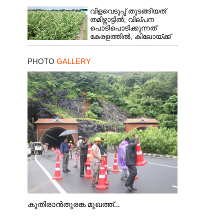
വിളവെടുപ്പ് തുടങ്ങിയത്
തമിഴ്നാട്ടിൽ; വില്പന
പൊടിപൊടിക്കുന്നത്
കേരളത്തിൽ, കിലോയ്ക്ക്
വില 80 രൂപ മുതൽ
PHOTO
GALLERY
കുതിരാൻതുരങ്ക മുഖത്ത്...