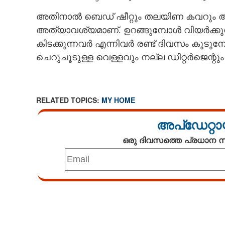
അതിനാൽ ബെഡ് ഷീറ്റും തലയിണ കവറും ആ
അത്യാവശ്യമാണ്. ഉറങ്ങുമ്പോൾ വിയർക്കുന്നവർ
കിടക്കുന്നവർ എന്നിവർ രണ്ട് ദിവസം ക
ചെറുചൂടുള്ള വെള്ളവും നല്ല ഡിറ്റർജെന്റു
RELATED TOPICS:
MY HOME
അപ്ഡേറ്റാ
ഒരു ദിവസത്തെ പ്രധാന
കിടക്കയിൽ ഒളിഞ്ഞിരിക്കുന്ന അപകടം,​
രോഗാണുക്കളുടെ 