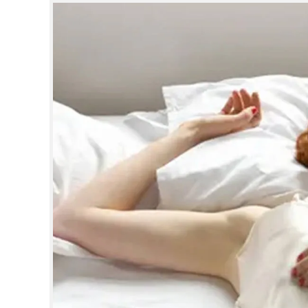
CINEMA
OPINION
PHOTOS
LIFESTYLE
SPIRITUAL
INFO+
ART
ASTRO