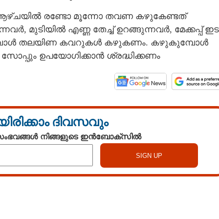
ഴ്ചയിൽ രണ്ടോ മൂന്നോ തവണ കഴുകേണ്ടത്
, മുടിയിൽ എണ്ണ തേച്ച് ഉറങ്ങുന്നവർ, മേക്കപ്പ് ഇട
ൂടുമ്പോൾ തലയിണ കവറുകൾ കഴുകണം. കഴുകുമ്പോൾ
ം സോപ്പും ഉപയോഗിക്കാൻ ശ്രദ്ധിക്കണം
യിരിക്കാം ദിവസവും
Share this link
 സംഭവങ്ങൾ നിങ്ങളുടെ ഇൻബോക്സിൽ
Copy Link
കേന്ദ്രമെന്ന് പഠനം