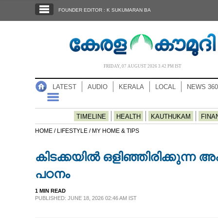
SECTIONS
FOUNDER EDITOR : K SUKUMARAN BA
HOME
LATEST
AUDIO
FRIDAY, 07 AUGUST 2026 3.42 PM IST
NOTIFIED NEWS
LATEST
AUDIO
KERALA
LOCAL
NEWS 360
POLL
KERALA
TIMELINE
HEALTH
KAUTHUKAM
FINA
HOME /
LIFESTYLE /
MY HOME & TIPS
LOCAL
കിടക്കയിൽ ഒളിഞ്ഞിരിക്കുന്ന അ
NEWS 360
പഠനം
1 MIN READ
CASE DIARY
PUBLISHED: JUNE 18, 2026 02:46 AM IST