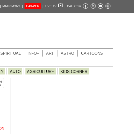
|
MATRIMONY |
E-PAPER
|
LIVE TV
|
CAL 2026
SPIRITUAL
INFO+
ART
ASTRO
CARTOONS
TY
AUTO
AGRICULTURE
KIDS CORNER
ION