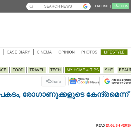
ENGLISH |
KĀZHCHA
CASE DIARY
CINEMA
OPINION
PHOTOS
LIFESTYLE
NCE
FOOD
TRAVEL
TECH
MY HOME & TIPS
SHE
BEAU
Share
പകടം,​ രോഗാണുക്കളുടെ കേന്ദ്രമെന്ന്
READ
ENGLISH VERS