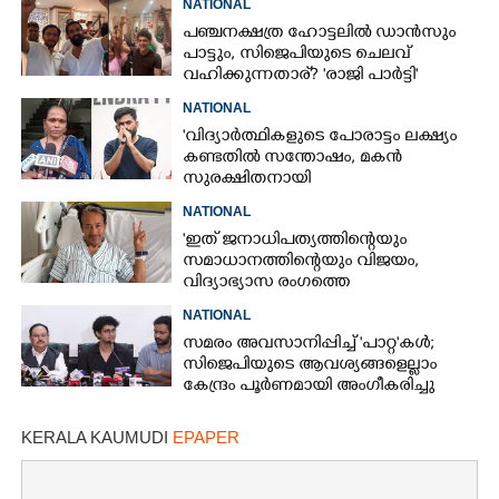
NATIONAL
പഞ്ചനക്ഷത്ര ഹോട്ടലിൽ ഡാൻസും
പാട്ടും,​ സിജെപിയുടെ ചെലവ്
വഹിക്കുന്നതാര്?​ 'രാജി പാർട്ടി'
വിവാദത്തിൽ
NATIONAL
'വിദ്യാർത്ഥികളുടെ പോരാട്ടം ലക്ഷ്യം
കണ്ടതിൽ സന്തോഷം, മകൻ
സുരക്ഷിതനായി
മടങ്ങിവരണമെന്നാണ് ആഗ്രഹം':
NATIONAL
അഭിജീത് ദിപ്കെയുടെ മാതാവ്
'ഇത് ജനാധിപത്യത്തിന്റെയും
സമാധാനത്തിന്റെയും വിജയം,
വിദ്യാഭ്യാസ രംഗത്തെ
മാറ്റങ്ങൾക്കായി പോരാട്ടം തുടരണം'
NATIONAL
സമരം അവസാനിപ്പിച്ച് 'പാറ്റ'കൾ;
സിജെപിയുടെ ആവശ്യങ്ങളെല്ലാം
കേന്ദ്രം പൂർണമായി അംഗീകരിച്ചു
KERALA KAUMUDI
EPAPER