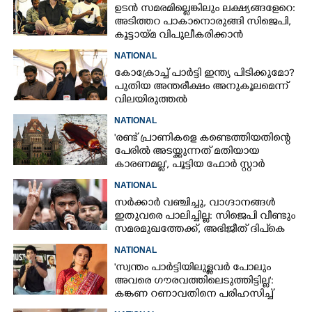
ഉടൻ സമരമില്ലെങ്കിലും ലക്ഷ്യങ്ങളേറെ:
അടിത്തറ പാകാനൊരുങ്ങി സിജെപി,​
കൂട്ടായ്മ വിപുലീകരിക്കാൻ
ക്യാമ്പയിൻ
NATIONAL
കോക്രോച്ച് പാർട്ടി ഇന്ത്യ പിടിക്കുമോ?
പുതിയ അന്തരീക്ഷം അനുകൂലമെന്ന്
വിലയിരുത്തൽ
NATIONAL
'രണ്ട് പ്രാണികളെ കണ്ടെത്തിയതിന്റെ
പേരിൽ അടയ്ക്കു‌ന്നത് മതിയായ
കാരണമല്ല', പൂട്ടിയ ഫോർ സ്റ്റാർ
ഹോട്ടൽ തുറക്കണമെന്ന്
NATIONAL
ഹൈക്കോടതി
സർക്കാർ വഞ്ചിച്ചു,​ വാഗ്ദാനങ്ങൾ
ഇതുവരെ പാലിച്ചില്ല: സിജെപി വീണ്ടും
സമരമുഖത്തേക്ക്, അഭിജീത് ദിപ്കെ
ഡൽഹിയിലെത്തും
NATIONAL
'സ്വന്തം പാർട്ടിയിലുള്ളവർ പോലും
അവരെ ഗൗരവത്തിലെടുത്തിട്ടില്ല':
കങ്കണ റണാവതിനെ പരിഹസിച്ച്
കോക്രോച്ച് ജനതാ പാർട്ടി