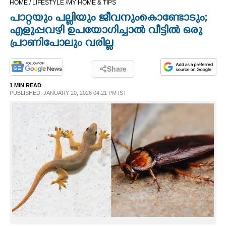
HOME /
LIFESTYLE /
MY HOME & TIPS
CINEMA
പാറ്റയും പല്ലിയും ജീവനുംകൊണ്ടോടും;
എളുപ്പവഴി ഉപയോഗിച്ചാൽ വീട്ടിൽ ഒരു
OPINION
പ്രാണിപോലും വരില്ല
PHOTOS
Share
1 MIN READ
PUBLISHED: JANUARY 20, 2026 04:21 PM IST
LIFESTYLE
SPIRITUAL
INFO+
ART
ASTRO