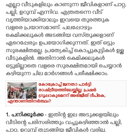
എല്ലാ വീടുകളിലും കാണുന്ന ജീവികളാണ് പാറ്റ,
CARTOONS
പല്ലി, ഉറുമ്പ് എന്നിവ. എത്രതന്നെ വീട്
വൃത്തിയാക്കിയാലും ഇവയെ തുരത്തുക
വളരെ പ്രയാസമാണ്. പലപ്പോഴും
LITERATURE
കെമിക്കലുകൾ അടങ്ങിയ വസ്‌തുക്കളാണ്
ഏറെപ്പേരും ഉപയോഗിക്കുന്നത്. ഇത് ഒട്ടും
ZOOM
സുരക്ഷിതമല്ല. പ്രത്യേകിച്ച് കൊച്ചുകുട്ടികൾ ഉള്ള
വീടുകളിൽ. അതിനാൽ കെമിക്കലുകൾ
CONTACT US
ഒട്ടുമില്ലാതെ വളരെ സുരക്ഷിതമായി ചെയ്യാൻ
കഴിയുന്ന ചില മാർഗങ്ങൾ പരീക്ഷിക്കാം.
കോക്രോച്ച് ജനതാ പാർട്ടി
രാഷ്ട്രീയത്തിലേയ്ക്കില്ല; പ്രഷർ
ഗ്രൂപ്പാകുമെന്ന് അഭിജീത് ദീപ്‌കെ,
എന്താണിതിനർത്ഥം?
1. പനിക്കൂർക്ക
- ഇതിന്റ ഇല അടുക്കളയിലും
വീടിന്റെ പരിസരിത്തും വച്ചുകഴിഞ്ഞാൽ പല്ലി,
പാറ്റ, ഉറുമ്പ് തുടങ്ങിയ ജീവികൾ വരില്ല.