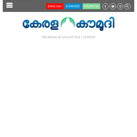
SECTIONS
ENGLISH
E-PAPER
KĀZHCHA
HOME
LATEST
THURSDAY, 06 AUGUST 2026 7.58 PM IST
AUDIO
NOTIFIED NEWS
POLL
KERALA
LOCAL
NEWS 360
CASE DIARY