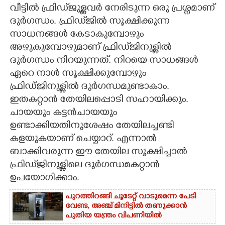
വീട്ടിൽ ഫ്രിഡ്‌ജുള്ളവർ നേരിടുന്ന ഒരു പ്രശ്നമാണ്
CARTOONS
ദുർഗന്ധം. ഫ്രിഡ്‌ജിൽ സൂക്ഷിക്കുന്ന
സാധനങ്ങൾ കേടാകുമ്പോഴും
അഴുകുമ്പോഴുമാണ് ഫ്രിഡ്‌ജിനുള്ളിൽ
LITERATURE
ദുർഗന്ധം നിറയുന്നത്. നിറയെ സാധങ്ങൾ
ഏറെ നാൾ സൂക്ഷിക്കുമ്പോഴും
ZOOM
ഫ്രിഡ്ജിനുള്ളിൽ ദുർഗന്ധമുണ്ടാകാം.
ഇതകറ്റാൻ തേയിലപ്പൊടി സഹായിക്കും.
CONTACT US
ചായയും കട്ടൻചായയും
ഉണ്ടാക്കിയതിനുശേഷം തേയിലച്ചണ്ടി
കളയുകയാണ് ചെയ്യാറ്. എന്നാൽ
ബാക്കിവരുന്ന ഈ തേയില സൂക്ഷിച്ചാൽ
ഫ്രിഡ്‌ജിനുള്ളിലെ ദുർഗന്ധമകറ്റാൻ
ഉപയോഗിക്കാം.
പുറത്തിറങ്ങി ചൂടേറ്റ് വാടുമെന്ന പേടി
വേണ്ട, അഞ്ച് മിനിട്ടിൽ തണുക്കാൻ
പുതിയ യന്ത്രം വിപണിയിൽ