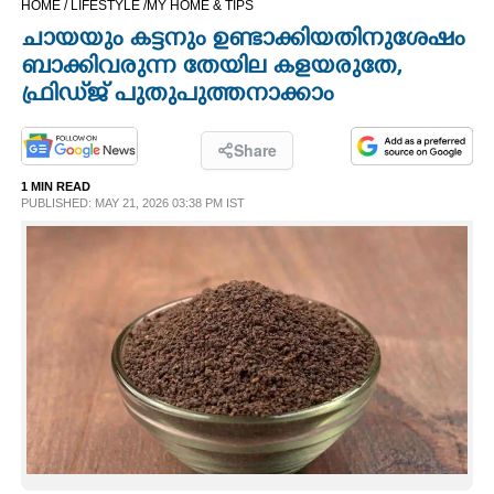
HOME /
LIFESTYLE /
MY HOME & TIPS
CINEMA
ചായയും കട്ടനും ഉണ്ടാക്കിയതിനുശേഷം
ബാക്കിവരുന്ന തേയില കളയരുതേ,
OPINION
ഫ്രിഡ്‌ജ് പുതുപുത്തനാക്കാം
PHOTOS
Share
1 MIN READ
PUBLISHED: MAY 21, 2026 03:38 PM IST
LIFESTYLE
SPIRITUAL
INFO+
ART
ASTRO