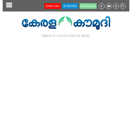
SECTIONS
ENGLISH
E-PAPER
KĀZHCHA
HOME
LATEST
FRIDAY, 07 AUGUST 2026 9.06 AM IST
AUDIO
NOTIFIED NEWS
POLL
KERALA
LOCAL
NEWS 360
CASE DIARY