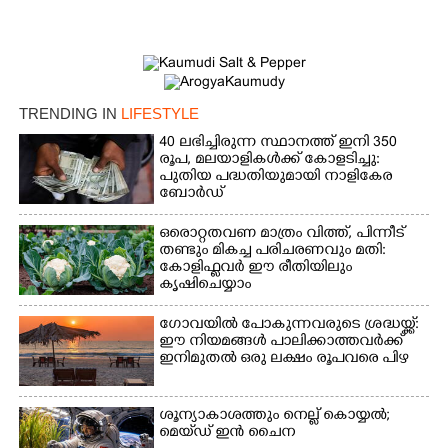
TRENDING IN
LIFESTYLE
40 ലഭിച്ചിരുന്ന സ്ഥാനത്ത് ഇനി 350
രൂപ, മലയാളികൾക്ക് കോളടിച്ചു:
×
Share this link
പുതിയ പദ്ധതിയുമായി നാളികേര
ബോർഡ്
ഒരൊറ്റതവണ മാത്രം വിത്ത്, പിന്നീട്
തണ്ടും മികച്ച പരിചരണവും മതി:
കോളിഫ്ലവർ ഈ രീതിയിലും
കൃഷിചെയ്യാം
Copy Link
ഗോവയിൽ പോകുന്നവരുടെ ശ്രദ്ധയ്ക്ക്:
ഈ നിയമങ്ങൾ പാലിക്കാത്തവർക്ക്
ഇനിമുതൽ ഒരു ലക്ഷം രൂപവരെ പിഴ
ശൂന്യാകാശത്തും നെല്ല് കൊയ്യൽ;
മെയ്‌ഡ് ഇൻ ചൈന