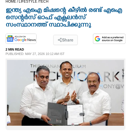
HOME /
LIFESTYLE /
TECH
CINEMA
ഇന്ത്യ എഐ മിഷന്റെ കീഴിൽ രണ്ട് എഐ
സെന്റർസ് ഓഫ് എക്സലൻസ്
OPINION
സംസ്ഥാനത്ത് സ്ഥാപിക്കുന്നു
PHOTOS
Share
2 MIN READ
PUBLISHED: MAY 27, 2026 10:12 AM IST
LIFESTYLE
SPIRITUAL
INFO+
ART
ASTRO