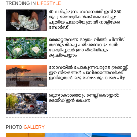
TRENDING IN
LIFESTYLE
40 ലഭിച്ചിരുന്ന സ്ഥാനത്ത് ഇനി 350
രൂപ, മലയാളികൾക്ക് കോളടിച്ചു:
പുതിയ പദ്ധതിയുമായി നാളികേര
ബോർഡ്
ഒരൊറ്റതവണ മാത്രം വിത്ത്, പിന്നീട്
തണ്ടും മികച്ച പരിചരണവും മതി:
കോളിഫ്ലവർ ഈ രീതിയിലും
കൃഷിചെയ്യാം
ഗോവയിൽ പോകുന്നവരുടെ ശ്രദ്ധയ്ക്ക്:
ഈ നിയമങ്ങൾ പാലിക്കാത്തവർക്ക്
ഇനിമുതൽ ഒരു ലക്ഷം രൂപവരെ പിഴ
ശൂന്യാകാശത്തും നെല്ല് കൊയ്യൽ;
മെയ്‌ഡ് ഇൻ ചൈന
PHOTO
GALLERY