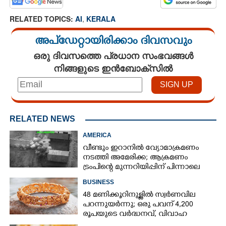
RELATED TOPICS:
AI
,
KERALA
അപ്ഡേറ്റായിരിക്കാം ദിവസവും
ഒരു ദിവസത്തെ പ്രധാന സംഭവങ്ങൾ
നിങ്ങളുടെ ഇൻബോക്സിൽ
RELATED NEWS
AMERICA
വീണ്ടും ഇറാനിൽ വ്യോമാക്രമണം
നടത്തി അമേരിക്ക; ആക്രമണം
ട്രംപിന്റെ മുന്നറിയിപ്പിന് പിന്നാലെ
BUSINESS
48 മണിക്കൂറിനുള്ളിൽ സ്വർണവില
പറന്നുയർന്നു; ഒരു പവന് 4,200
രൂപയുടെ വർദ്ധനവ്, വിവാഹ
സീസണിൽ കനത്ത തിരിച്ചടി