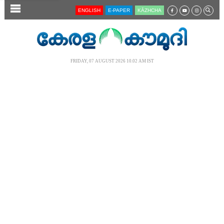
SECTIONS
ENGLISH
E-PAPER
KĀZHCHA
HOME
LATEST
FRIDAY, 07 AUGUST 2026 10.02 AM IST
AUDIO
NOTIFIED NEWS
POLL
KERALA
LOCAL
NEWS 360
CASE DIARY