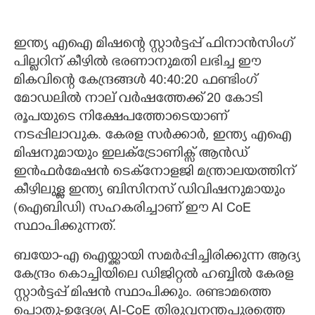
ഇന്ത്യ എഐ മിഷന്റെ സ്റ്റാർട്ടപ്പ് ഫിനാൻസിംഗ്
പില്ലറിന് കീഴിൽ ഭരണാനുമതി ലഭിച്ച ഈ
മികവിന്റെ കേന്ദ്രങ്ങൾ 40:40:20 ഫണ്ടിംഗ്
മോഡലിൽ നാല് വർഷത്തേക്ക് 20 കോടി
രൂപയുടെ നിക്ഷേപത്തോടെയാണ്
നടപ്പിലാവുക. കേരള സർക്കാർ, ഇന്ത്യ എഐ
മിഷനുമായും ഇലക്ട്രോണിക്സ് ആൻഡ്
ഇൻഫർമേഷൻ ടെക്നോളജി മന്ത്രാലയത്തിന്
കീഴിലുള്ള ഇന്ത്യ ബിസിനസ് ഡിവിഷനുമായും
(ഐബിഡി) സഹകരിച്ചാണ് ഈ Al CoE
സ്ഥാപിക്കുന്നത്.
ബയോ-എ ഐയ്ക്കായി സമർപ്പിച്ചിരിക്കുന്ന ആദ്യ
കേന്ദ്രം കൊച്ചിയിലെ ഡിജിറ്റൽ ഹബ്ബിൽ കേരള
സ്റ്റാർട്ടപ്പ് മിഷൻ സ്ഥാപിക്കും. രണ്ടാമത്തെ
പൊതു-ഉദ്ദേശ്യ AI-CoE തിരുവനന്തപുരത്തെ