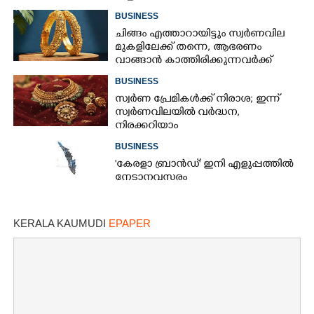
ഇന്നത്തെ നിരക്കറിയാം
BUSINESS
ചിങ്ങം എത്താറായിട്ടും സ്വർണവില
മുകളിലേക്ക് തന്നെ,​ ആഭരണം
വാങ്ങാൻ കാത്തിരിക്കുന്നവർക്ക്
തിരിച്ചടി: ഇന്നത്തെ നിരക്കറിയാം
BUSINESS
സ്വർണ പ്രേമികൾക്ക് നിരാശ; ഇന്ന്
സ്വർണവിലയിൽ വർദ്ധന,
നിരക്കറിയാം
BUSINESS
"കേരളാ ബ്രാൻഡ്" ഇനി എളുപ്പത്തിൽ
നേടാനവസരം
×
Share this link
KERALA KAUMUDI
EPAPER
Copy Link