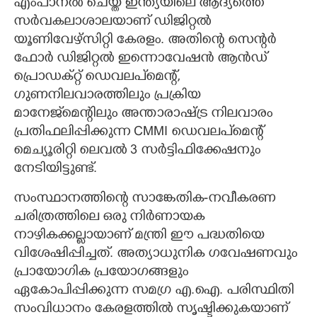
എംപാനൽ ചെയ്ത ഇന്ത്യയിലെ ആദ്യത്തെ
സർവകലാശാലയാണ് ഡിജിറ്റൽ
യൂണിവേഴ്സിറ്റി കേരളം. അതിന്റെ സെന്റർ
ഫോർ ഡിജിറ്റൽ ഇന്നൊവേഷൻ ആൻഡ്
പ്രൊഡക്റ്റ് ഡെവലപ്‌മെന്റ്,
ഗുണനിലവാരത്തിലും പ്രക്രിയ
മാനേജ്‌മെന്റിലും അന്താരാഷ്ട്ര നിലവാരം
പ്രതിഫലിപ്പിക്കുന്ന CMMI ഡെവലപ്‌മെന്റ്
മെച്യൂരിറ്റി ലെവൽ 3 സർട്ടിഫിക്കേഷനും
നേടിയിട്ടുണ്ട്.
സംസ്ഥാനത്തിന്‍റെ സാങ്കേതിക-നവീകരണ
ചരിത്രത്തിലെ ഒരു നിർണായക
നാഴികക്കല്ലായാണ് മന്ത്രി ഈ പദ്ധതിയെ
വിശേഷിപ്പിച്ചത്. അത്യാധുനിക ഗവേഷണവും
പ്രായോഗിക പ്രയോഗങ്ങളും
ഏകോപിപ്പിക്കുന്ന സമഗ്ര എ.ഐ. പരിസ്ഥിതി
സംവിധാനം കേരളത്തിൽ സൃഷ്ടിക്കുകയാണ്