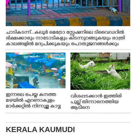
ചാടികടന്ന്...കലൂർ മെട്രോ സ്റ്റേഷനിലെ ടിവൈഡറിൽ
ഭിക്ഷക്കാരും നാടോടികളും കിടന്നുറങ്ങുകയും രാത്രി
കാലങ്ങളിൽ മദ്യപിക്കുകയും പൊതുജനങ്ങൾക്കും
വാഹനത്തിൽ പോകുന്നവർക്കും ബുദ്ധിമുട്ട് ഉണ്ടായ
സാഹചര്യത്തിൽ അധികാരികൾ കമ്പി കൊണ്ട് മറച്ച
വേലി ചാടികടക്കുന്ന നാടോടി സ്ത്രീ
ഇന്നലെ പെയ്ത കനത്ത
വിശപ്പടക്കാൻ ഇത്തിരി
മഴയിൽ എറണാകുളം
പുല്ല് തിന്നാനെത്തിയ
മാർക്കറ്റിൽ നിന്നുള്ള കാഴ്ച
ആടിനെ
ആക്രമിക്കാനൊരുങ്ങുന്ന
തെരുവ് നായ.
എറണാകുളം
KERALA KAUMUDI
വാത്തുരുത്തിയിൽ