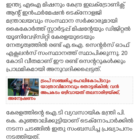
ഇന്ത്യ എഐ മിഷനും കേന്ദ്ര ഇലക്ട്രോണിക്സ്
CARTOONS
ആന്റ് ഇൻഫർമേഷൻ ടെക്നോളജി
മന്ത്രാലയവും സംസ്ഥാന സർക്കാരുമായി
കൈകോർത്ത് സ്റ്റാർട്ടപ്പ് മിഷന്റേയും ഡിജിറ്റൽ
LITERATURE
യൂണിവേഴ്സിറ്റി കേരളയുടെയും
നേതൃത്വത്തിൽ രണ്ട് എ.ഐ. സെന്റർസ് ഓഫ്
ZOOM
എക്സലൻസ് സംസ്ഥാനത്ത് സ്ഥാപിക്കുന്നു. 20
കോടി വീതമാണ് ഈ രണ്ട് സെന്ററുകൾക്കും
CONTACT US
പ്രാഥമികമായി അനുവദിക്കപ്പെട്ടത്.
ട്രംപ് സഞ്ചരിച്ച ഹെലികോപ്‌ടറും
യാത്രാവിമാനവും തൊട്ടരികിൽ; വൻ
അപകടം ഒഴിവായത് തലനാരിഴയ്‌ക്ക്,
അന്വേഷണം
കേരളത്തിന്റെ ഐ.ടി വ്യവസായിക മന്ത്രി പി.
കെ. കുഞ്ഞാലിക്കുട്ടിയാണ് ടെക്നോപാർക്കിൽ
നടന്ന ചടങ്ങിൽ ഇതു സംബന്ധിച്ച പ്രഖ്യാപനം
നടത്തിയത്.