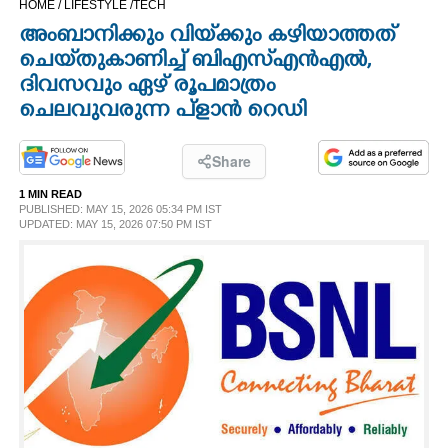
HOME /
LIFESTYLE /
TECH
CINEMA
അംബാനിക്കും വിയ്‌ക്കും കഴിയാത്തത്
ചെയ്‌തുകാണിച്ച് ബിഎസ്‌എൻഎൽ,
OPINION
ദിവസവും ഏഴ് രൂപമാത്രം
ചെലവുവരുന്ന പ്‌ളാൻ റെഡി
PHOTOS
Share
LIFESTYLE
1 MIN READ
PUBLISHED: MAY 15, 2026 05:34 PM IST
UPDATED: MAY 15, 2026 07:50 PM IST
SPIRITUAL
INFO+
ART
ASTRO