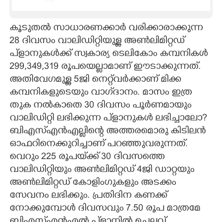
CARTOONS
കൂടുതൽ സാധാരണക്കാർ വരിക്കാരാക്കുന്ന
28 ദിവസം വാലിഡിറ്റിയുള്ള അൺലിമിറ്റഡ്
LITERATURE
പ്‌ളാനുകൾക്ക് സ്വകാര്യ ടെലികോം ‌കമ്പനികൾ
299,349,319 രൂപയെല്ലാമാണ് ഈടാക്കുന്നത്.
ZOOM
അതിവേഗമുള്ള 5ജി നെറ്റ്‌വർക്കാണ് മിക്ക
കമ്പനികളുടെയും വാഗ്‌ദാനം. മാസം ഇത്ര
CONTACT US
തുക നൽകാതെ 30 ദിവസം പൂർണമായും
വാലിഡിറ്റി ലഭിക്കുന്ന പ്‌ളാനുകൾ ലഭിച്ചാലോ?
ബിഎസ്‌എൻഎല്ലിന്റെ അത്തരമൊരു കിടിലൻ
ഓഫറിനെക്കുറിച്ചാണ് പറഞ്ഞുവരുന്നത്.
വെറും 225 രൂപയ്‌ക്ക് 30 ദിവസത്തെ
വാലിഡിറ്റിയും അൺലിമിറ്റഡ് 4ജി ഡാറ്റയും
അൺലിമിറ്റഡ് കോളിംഗുകളും അടക്കം
സേവനം ലഭിക്കും. പ്രതിദിന കണക്ക്
നോക്കുമ്പോൾ ദിവസവും 7.50 രൂപ മാത്രമേ
ബിഎസ്എൻഎൽ പ്‌ളാനിൽ ചെലവ്