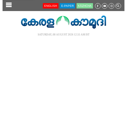
SECTIONS
ENGLISH
E-PAPER
KĀZHCHA
HOME
LATEST
SATURDAY, 08 AUGUST 2026 12.55 AM IST
AUDIO
NOTIFIED NEWS
POLL
KERALA
LOCAL
NEWS 360
CASE DIARY