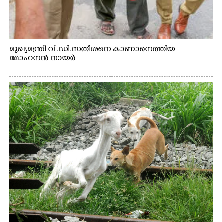
മുഖ്യമന്ത്രി വി.ഡി.സതീശനെ കാണാനെത്തിയ
മോഹനൻ നായർ