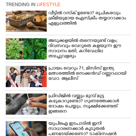
TRENDING IN
LIFESTYLE
Copy Link
വീട്ടിൽ റസ്ക് ഉണ്ടോ? രുചികരവും
ക്രീമിയുമായ ഐസ്ക്രീം തയ്യാറാക്കാം
എളുപ്പത്തിൽ
അടുക്കളയിൽ തന്നെയുണ്ട് വളം;
ദിവസവും വെറുതെ കളയുന്ന ഈ
സാധനം മതി, കറിവേപ്പില
തഴച്ചുവളരും
പ്രായം വെറും 71, മിസിസ് ഇന്ത്യ
മത്സരത്തിൽ സെക്കൻഡ് റണ്ണറപ്പായി
ഡോ. ആലീസ്
ഫ്രിഡ്ജിൽ വയ്ക്കും മുമ്പ് മുട്ട
കഴുകാറുണ്ടോ? ഗുണത്തേക്കാൾ
ദോഷം ചെയ്യും,​ സൂക്ഷിക്കേണ്ടത്
ഇങ്ങനെ
യുപിഐ ഇടപാടിൽ ഇനി
സാധാരണക്കാർ കൂടുതൽ
പണമടയ്‌ക്കണോ?​ ടാക്‌സേഷൻ