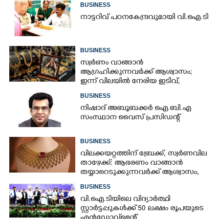
BUSINESS
നാ​ട്ട​റി​വ് ​പ​ഠ​ന​കേ​ന്ദ്ര​വു​മാ​യി​ ​വി.​ഐ.​ടി
BUSINESS
സ്വർണം വാങ്ങാൻ
ആഗ്രഹിക്കുന്നവർക്ക് ആശ്വാസം;
ഇന്ന് വിലയിൽ നേരിയ ഇടിവ്,
നിരക്കറിയാം
BUSINESS
നിഷാദ് അബൂബക്കർ ഐ.ബി.എ
സംസ്ഥാന വൈസ് പ്രസിഡന്റ്
BUSINESS
വിലക്കയറ്റത്തിന് ബ്രേക്ക്, സ്വർണവില
താഴേക്ക്: ആഭരണം വാങ്ങാൻ
തയ്യാറെടുക്കുന്നവർക്ക് ആശ്വാസം,
ഇന്നത്തെ നിരക്കറിയാം
BUSINESS
വി.ഐ.ടിയിലെ വിദ്യാർത്ഥി
സ്റ്റാർട്ടപ്പുകൾക്ക് 50 ലക്ഷം രൂപയുടെ
എൻഡോവ്‌മെന്റ്