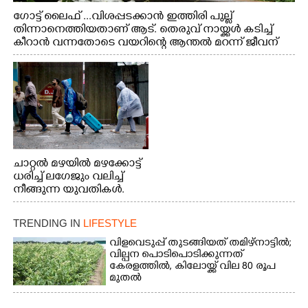
ഗോട്ട് ലൈഫ് ...വിശപ്പടക്കാൻ ഇത്തിരി പുല്ല്
തിന്നാനെത്തിയതാണ് ആട്. തെരുവ് നായ്ക്കൾ കടിച്ച്
കീറാൻ വന്നതോടെ വയറിന്റെ ആന്തൽ മറന്ന് ജീവന്
വേണ്ടിയായി ഓട്ടം. എറണാകുളം വാത്തുരുത്തിയിൽ
നിന്നുള്ള കാഴ്ച
ചാറ്റൽ മഴയിൽ മഴക്കോട്ട്
ധരിച്ച് ലഗേജും വലിച്ച്
നീങ്ങുന്ന യുവതികൾ.
എറണാകുളം മേനകയിൽ
നിന്നുള്ള കാഴ്ച
TRENDING IN
LIFESTYLE
വിളവെടുപ്പ് തുടങ്ങിയത് തമിഴ്നാട്ടിൽ;
വില്പന പൊടിപൊടിക്കുന്നത്
കേരളത്തിൽ, കിലോയ്ക്ക് വില 80 രൂപ
മുതൽ